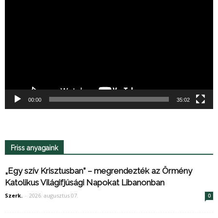
00:00
35:02
Friss anyagaink
„Egy szív Krisztusban” – megrendezték az Örmény
Katolikus Világifjúsági Napokat Libanonban
Szerk.
-
2026. augusztus 07.
0