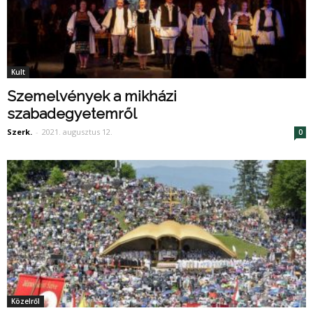
Kult
Szemelvények a mikházi
szabadegyetemről
Szerk.
-
2021. augusztus 12.
0
Közelről