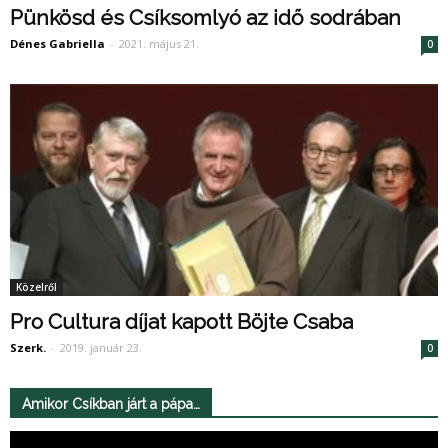
Pünkösd és Csíksomlyó az idő sodrában
Dénes Gabriella
-
2021. május 21.
0
Közelről
Pro Cultura díjat kapott Böjte Csaba
Szerk.
-
2019. január 23.
0
Amikor Csíkban járt a pápa…
Videólejátszó