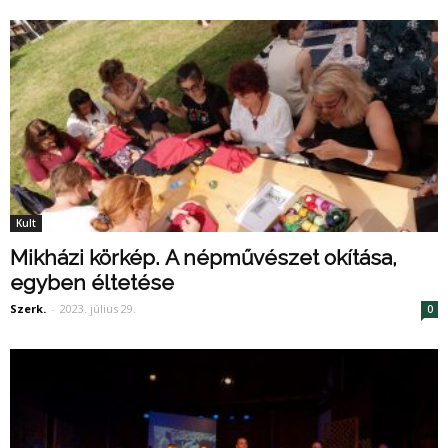
Kult
Mikházi körkép. A népművészet okítása,
egyben éltetése
Szerk.
-
2023. július 29.
0