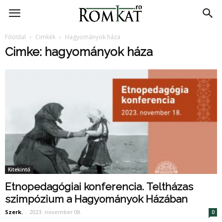
RomKat.ro
Főoldal
Cimkék
Hagyományok háza
Cimke: hagyományok háza
Kitekintő
Etnopedagógiai konferencia. Teltházas
szimpózium a Hagyományok Házában
Szerk.
-
2023. november 08.
0