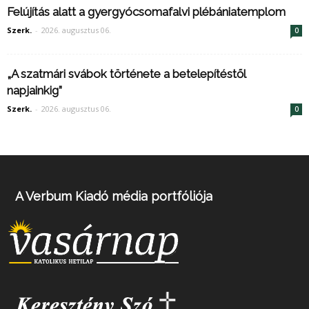
Felújítás alatt a gyergyócsomafalvi plébániatemplom
Szerk.
-
2026. augusztus 06.
0
„A szatmári svábok története a betelepítéstől
napjainkig”
Szerk.
-
2026. augusztus 06.
0
A Verbum Kiadó média portfóliója