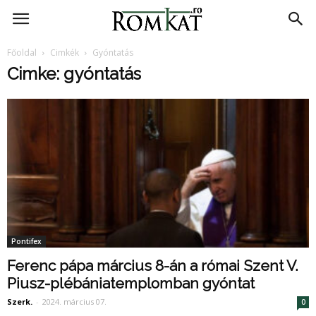
RomKat.ro
Főoldal
Cimkék
Gyóntatás
Cimke: gyóntatás
Pontifex
Ferenc pápa március 8-án a római Szent V.
Piusz-plébániatemplomban gyóntat
Szerk.
-
2024. március 07.
0