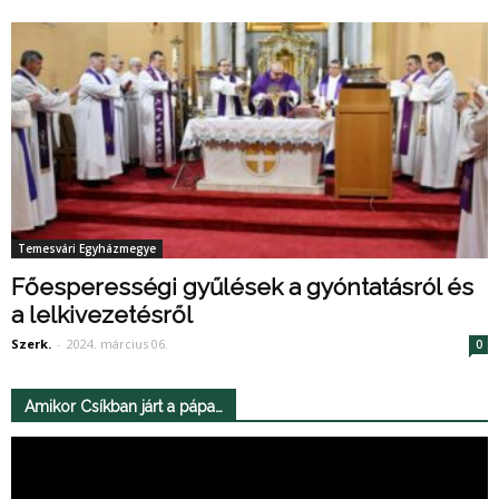
Temesvári Egyházmegye
Főesperességi gyűlések a gyóntatásról és
a lelkivezetésről
Szerk.
-
2024. március 06.
0
Amikor Csíkban járt a pápa…
Videólejátszó