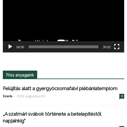
00:00
35:02
Friss anyagaink
Felújítás alatt a gyergyócsomafalvi plébániatemplom
Szerk.
-
2026. augusztus 06.
0
„A szatmári svábok története a betelepítéstől
napjainkig”