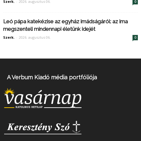
Szerk.
-
2026. augusztus 06.
0
Leó pápa katekézise az egyház imádságáról: az ima
megszenteli mindennapi életünk idejét
Szerk.
-
2026. augusztus 06.
0
A Verbum Kiadó média portfóliója