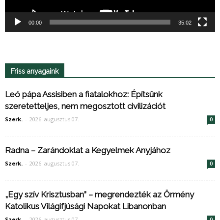
00:00
35:02
Friss anyagaink
Leó pápa Assisiben a fiatalokhoz: Építsünk
szeretetteljes, nem megosztott civilizációt
Szerk.
-
2026. augusztus 07.
0
Radna – Zarándoklat a Kegyelmek Anyjához
Szerk.
-
2026. augusztus 07.
0
„Egy szív Krisztusban” – megrendezték az Örmény
Katolikus Világifjúsági Napokat Libanonban
Szerk.
-
2026. augusztus 07.
0