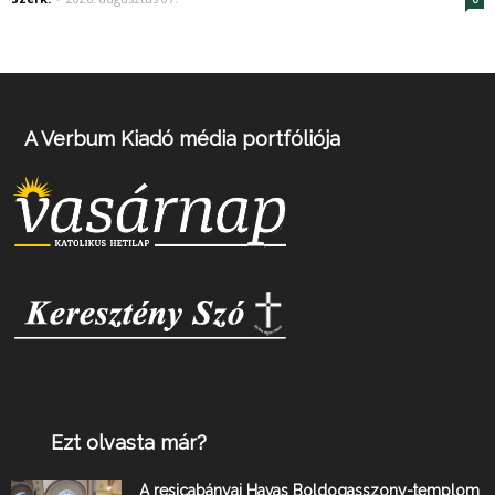
A Verbum Kiadó média portfóliója
Ezt olvasta már?
A resicabányai Havas Boldogasszony-templom