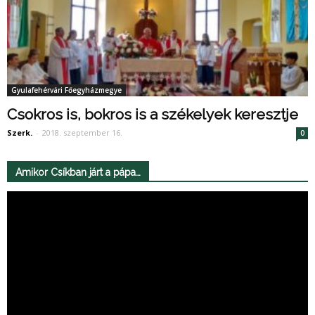
Gyulafehérvári Főegyházmegye
Csokros is, bokros is a székelyek keresztje
Szerk.
-
2018. szeptember 16.
0
Amikor Csíkban járt a pápa…
Videólejátszó