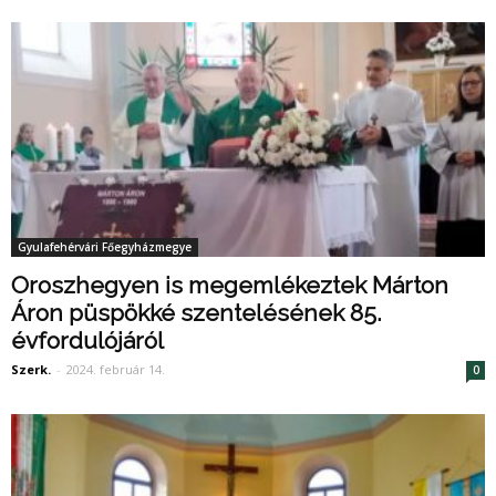
Gyulafehérvári Főegyházmegye
Oroszhegyen is megemlékeztek Márton
Áron püspökké szentelésének 85.
évfordulójáról
Szerk.
-
2024. február 14.
0