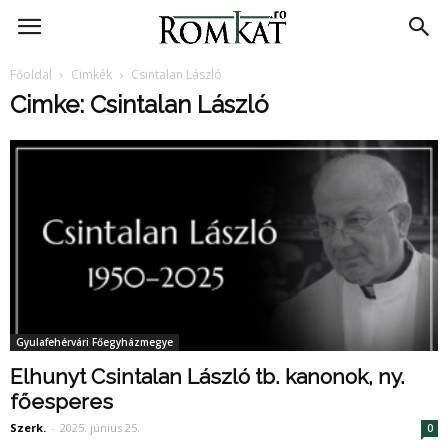
RomKat.ro
Főoldal
Cimkék
Csintalan László
Cimke: Csintalan László
Gyulafehérvári Főegyházmegye
Elhunyt Csintalan László tb. kanonok, ny.
főesperes
Szerk.
-
2025. június 25.
0