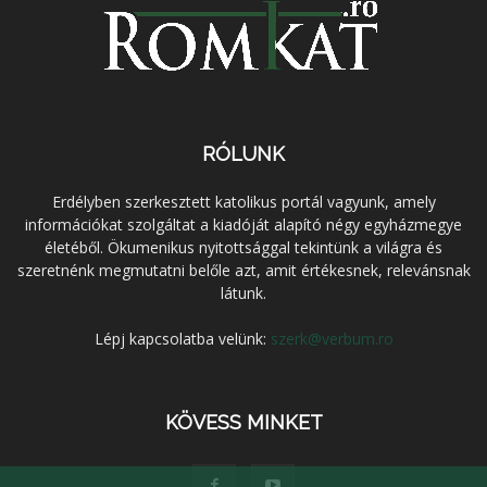
RÓLUNK
Erdélyben szerkesztett katolikus portál vagyunk, amely
információkat szolgáltat a kiadóját alapító négy egyházmegye
életéből. Ökumenikus nyitottsággal tekintünk a világra és
szeretnénk megmutatni belőle azt, amit értékesnek, relevánsnak
látunk.
Lépj kapcsolatba velünk:
szerk@verbum.ro
KÖVESS MINKET