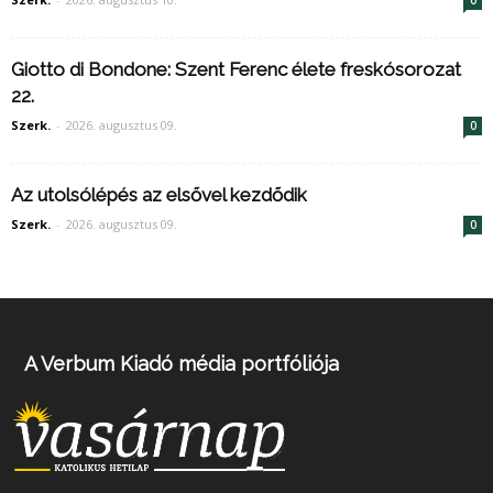
Giotto di Bondone: Szent Ferenc élete freskósorozat
22.
Szerk.
-
2026. augusztus 09.
0
Az utolsólépés az elsővel kezdődik
Szerk.
-
2026. augusztus 09.
0
A Verbum Kiadó média portfóliója