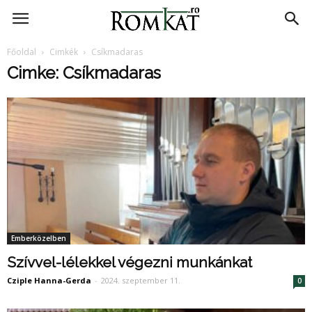
RomKat.ro
Főoldal
Cimkék
Csíkmadaras
Cimke: Csíkmadaras
Emberközelben
Szívvel-lélekkel végezni munkánkat
Cziple Hanna-Gerda
-
2024. szeptember 11.
0