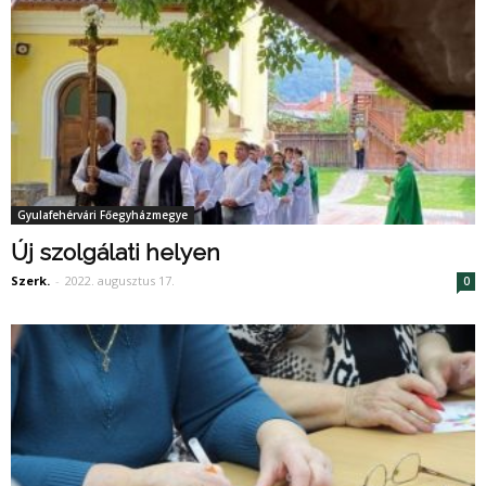
Gyulafehérvári Főegyházmegye
Új szolgálati helyen
Szerk.
-
2022. augusztus 17.
0