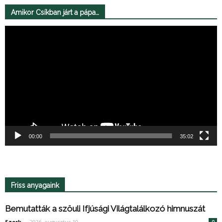
Amikor Csíkban járt a pápa…
Videólejátszó
00:00
35:02
Friss anyagaink
Bemutatták a szöuli Ifjúsági Világtalálkozó himnuszát
Szerk.
-
2026. augusztus 10.
0