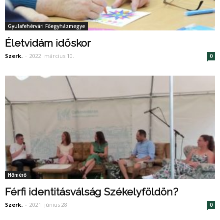
Gyulafehérvári Főegyházmegye
Életvidám időskor
Szerk.
-
2022. március 10.
0
Hőmérő
Férfi identitásválság Székelyföldön?
Szerk.
-
2021. június 28.
0