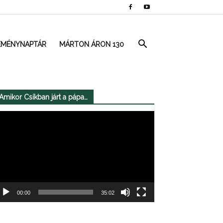
EMÉNYNAPTÁR
MÁRTON ÁRON 130
Amikor Csíkban járt a pápa…
deólejátszó
00:00
35:02