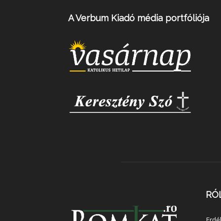
A Verbum Kiadó média portfóliója
RÓ
Erdé