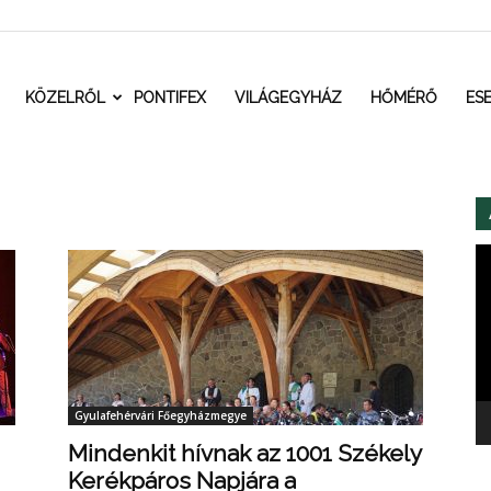
t.ro
KÖZELRŐL
PONTIFEX
VILÁGEGYHÁZ
HŐMÉRŐ
ES
Vi
Gyulafehérvári Főegyházmegye
Mindenkit hívnak az 1001 Székely
Kerékpáros Napjára a