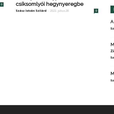
csíksomlyói hegynyeregbe
0
Szász István Szilárd
-
2022. július 28.
0
A
Sz
M
z
Sz
M
Sz