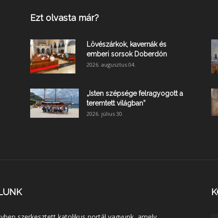
Ezt olvasta már?
Lövészárkok, kavernák és
emberi sorsok Doberdón
2026. augusztus 04.
„Isten szépsége felragyogott a
teremtett világban”
2026. július 30.
LUNK
K
lyben szerkesztett katolikus portál vagyunk, amely