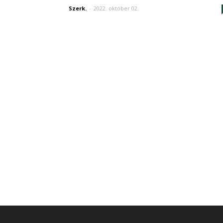
Szerk.
-
2022. október 02.