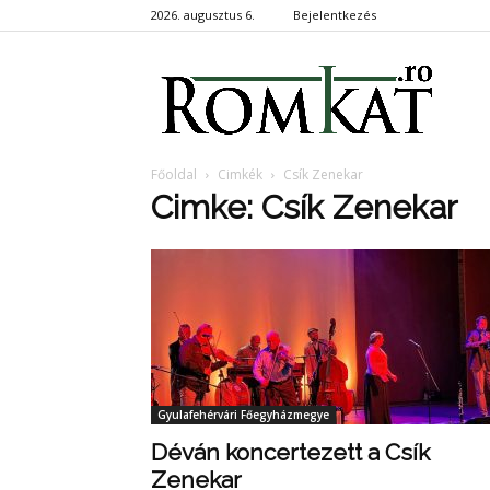
2026. augusztus 6.
Bejelentkezés
RomKa
Főoldal
Cimkék
Csík Zenekar
Cimke: Csík Zenekar
Gyulafehérvári Főegyházmegye
Déván koncertezett a Csík
Zenekar