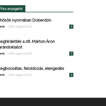
Friss anyagaink
 hősök nyomában Doberdón
erk.
-
2026. augusztus 05.
0
eghirdették a 28. Márton Áron
arándoklatot
erk.
-
2026. augusztus 05.
0
egbocsátás, feloldozás, elengedés
erk.
-
2026. augusztus 05.
0