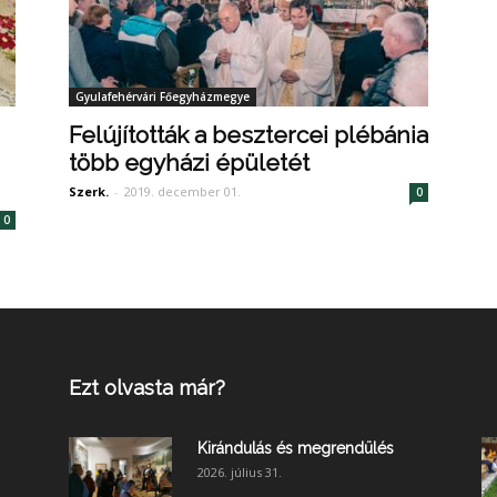
Gyulafehérvári Főegyházmegye
Felújították a besztercei plébánia
több egyházi épületét
Szerk.
-
2019. december 01.
0
0
Ezt olvasta már?
Kirándulás és megrendülés
2026. július 31.