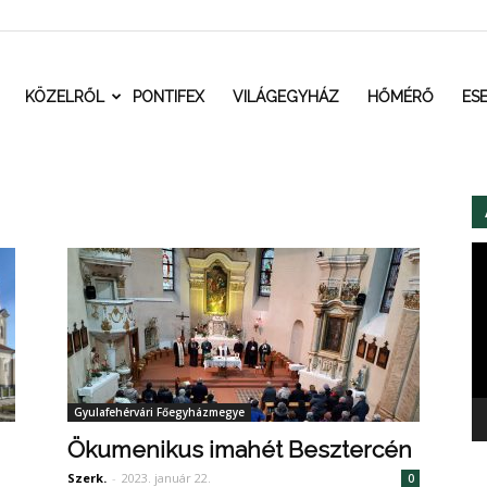
t.ro
KÖZELRŐL
PONTIFEX
VILÁGEGYHÁZ
HŐMÉRŐ
ES
Vi
Gyulafehérvári Főegyházmegye
Ökumenikus imahét Besztercén
Szerk.
-
2023. január 22.
0