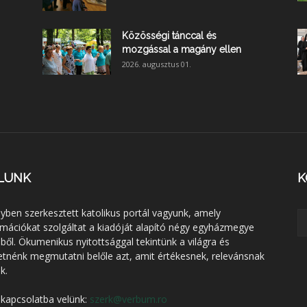
Közösségi tánccal és
mozgással a magány ellen
2026. augusztus 01.
LUNK
K
lyben szerkesztett katolikus portál vagyunk, amely
rmációkat szolgáltat a kiadóját alapító négy egyházmegye
éből. Ökumenikus nyitottsággal tekintünk a világra és
etnénk megmutatni belőle azt, amit értékesnek, relevánsnak
k.
 kapcsolatba velünk:
szerk@verbum.ro