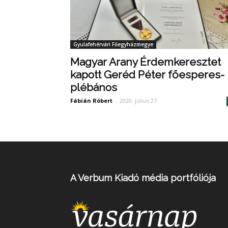
Gyulafehérvári Főegyházmegye
Magyar Arany Érdemkeresztet
kapott Geréd Péter főesperes-
plébános
Fábián Róbert
-
2020. július 27.
A Verbum Kiadó média portfóliója