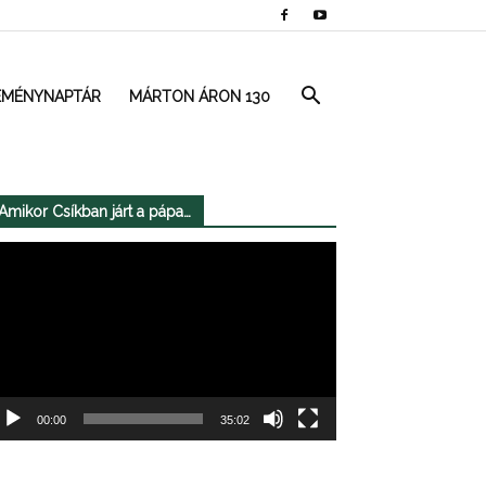
EMÉNYNAPTÁR
MÁRTON ÁRON 130
Amikor Csíkban járt a pápa…
deólejátszó
00:00
35:02