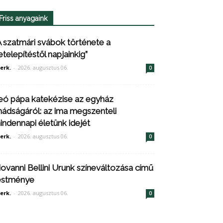
Friss anyagaink
A szatmári svábok története a
etelepítéstől napjainkig”
erk.
-
2026. augusztus 06.
0
eó pápa katekézise az egyház
mádságáról: az ima megszenteli
indennapi életünk idejét
erk.
-
2026. augusztus 06.
0
iovanni Bellini Urunk színeváltozása című
estménye
erk.
-
2026. augusztus 06.
0