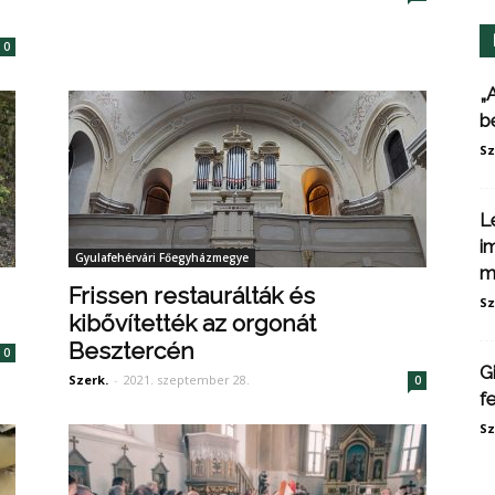
0
„
b
Sz
L
i
Gyulafehérvári Főegyházmegye
m
Frissen restaurálták és
Sz
kibővítették az orgonát
Besztercén
0
G
Szerk.
-
2021. szeptember 28.
0
f
Sz