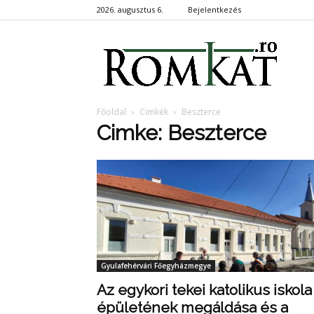
2026. augusztus 6.
Bejelentkezés
RomKa
Főoldal
Cimkék
Beszterce
Cimke: Beszterce
Gyulafehérvári Főegyházmegye
Az egykori tekei katolikus iskola
épületének megáldása és a