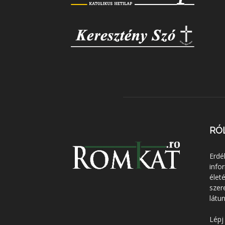
RÓ
Erdé
info
élet
szer
látun
Lépj