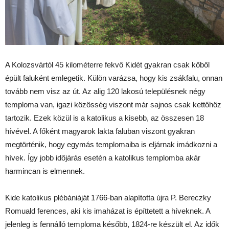
A Kolozsvártól 45 kilométerre fekvő Kidét gyakran csak kőből
épült faluként emlegetik. Külön varázsa, hogy kis zsákfalu, onnan
tovább nem visz az út. Az alig 120 lakosú településnek négy
temploma van, igazi közösség viszont már sajnos csak kettőhöz
tartozik. Ezek közül is a katolikus a kisebb, az összesen 18
hívével. A főként magyarok lakta faluban viszont gyakran
megtörténik, hogy egymás templomaiba is eljárnak imádkozni a
hívek. Így jobb időjárás esetén a katolikus templomba akár
harmincan is elmennek.
Kide katolikus plébániáját 1766-ban alapította újra P. Bereczky
Romuald ferences, aki kis imaházat is építtetett a híveknek. A
jelenleg is fennálló temploma később, 1824-re készült el. Az idők