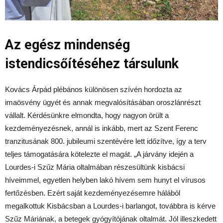
Az egész mindenség
istendicsőítéséhez társulunk
Kovács Árpád plébános különösen szívén hordozta az
imaösvény ügyét és annak megvalósításában oroszlánrészt
vállalt. Kérdésünkre elmondta, hogy nagyon örült a
kezdeményezésnek, annál is inkább, mert az Szent Ferenc
tranzitusának 800. jubileumi szentévére lett időzítve, így a terv
teljes támogatására kötelezte el magát. „A járvány idején a
Lourdes-i Szűz Mária oltalmában részesültünk kisbácsi
híveimmel, egyetlen helyben lakó hívem sem hunyt el vírusos
fertőzésben. Ezért saját kezdeményezésemre hálából
megalkottuk Kisbácsban a Lourdes-i barlangot, továbbra is kérve
Szűz Máriának, a betegek gyógyítójának oltalmát. Jól illeszkedett