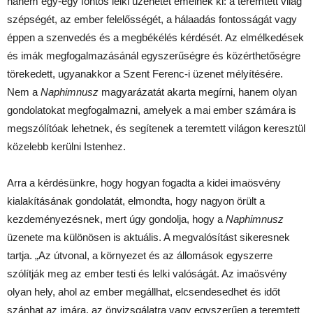
hanem egy-egy fontos lelki üzenetet emelnek ki: a teremtett világ
szépségét, az ember felelősségét, a hálaadás fontosságát vagy
éppen a szenvedés és a megbékélés kérdését. Az elmélkedések
és imák megfogalmazásánál egyszerűségre és közérthetőségre
törekedett, ugyanakkor a Szent Ferenc-i üzenet mélyítésére.
Nem a
Naphimnusz
magyarázatát akarta megírni, hanem olyan
gondolatokat megfogalmazni, amelyek a mai ember számára is
megszólítóak lehetnek, és segítenek a teremtett világon keresztül
közelebb kerülni Istenhez.
Arra a kérdésünkre, hogy hogyan fogadta a kidei imaösvény
kialakításának gondolatát, elmondta, hogy nagyon örült a
kezdeményezésnek, mert úgy gondolja, hogy a
Naphimnusz
üzenete ma különösen is aktuális. A megvalósítást sikeresnek
tartja. „Az útvonal, a környezet és az állomások egyszerre
szólítják meg az ember testi és lelki valóságát. Az imaösvény
olyan hely, ahol az ember megállhat, elcsendesedhet és időt
szánhat az imára, az önvizsgálatra vagy egyszerűen a teremtett