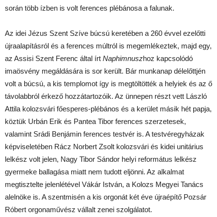
során több ízben is volt ferences plébánosa a falunak.
Az idei Jézus Szent Szíve búcsú keretében a 260 évvel ezelőtti
újraalapításról és a ferences múltról is megemlékeztek, majd egy,
az Assisi Szent Ferenc által írt
Naphimnusz
hoz kapcsolódó
imaösvény megáldására is sor került. Bár munkanap délelőttjén
volt a búcsú, a kis templomot így is megtöltötték a helyiek és az ő
távolabbról érkező hozzátartozóik. Az ünnepen részt vett László
Attila kolozsvári főesperes-plébános és a kerület másik hét papja,
köztük Urbán Erik és Pantea Tibor ferences szerzetesek,
valamint Srádi Benjámin ferences testvér is. A testvéregyházak
képviseletében Rácz Norbert Zsolt kolozsvári és kidei unitárius
lelkész volt jelen, Nagy Tibor Sándor helyi református lelkész
gyermeke ballagása miatt nem tudott eljönni. Az alkalmat
megtisztelte jelenlétével Vákár István, a Kolozs Megyei Tanács
alelnöke is. A szentmisén a kis orgonát két éve újraépítő Pozsár
Róbert orgonaművész vállalt zenei szolgálatot.