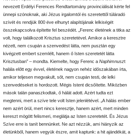
nevezett Erdélyi Ferences Rendtartomány provinciálisát kérte fel
ünnepi szónoknak, aki Jézus irgalomtól és szeretettől túláradó
szívét és rendjük 800 éve elhunyt alapítójának lelkiségét
összekapcsolva építette fel beszédét. „Ferenc életének a titka az
volt, hogy találkozott Krisztus szeretetével. Amikor a keresztre
nézett, nem csupán a szenvedést látta, nem pusztán egy
kivégzett embert szemlélt, hanem ő Isten szeretetét látta
Krisztusban” – mondta. Kiemelte, hogy Ferenc a
Naphimnusz
t
halála előtt egy évvel, életének nagyon nehéz időszakában írta,
amikor teljesen megvakult, sőt, nem csupán testi, de lelki
szenvedéseket is hordozott. Mégis Istent dicsőítette. Miközben
mások talán panaszkodtak, ő hálát adott. Azért tudta ezt
megtenni, mert a szíve tele volt Isten jelenlétével. „A hálás ember
nem azért örül, mert nincs keresztje, hanem azért, mert minden
kereszt mögött felismeri, meglátja az Isten szeretetét. És Jézus
Szíve erre is tanít bennünket. Ne azt nézzük, ami hiányzik az
életünkből, hanem vegyük észre, amit kaptunk: a hit ajándékát, a