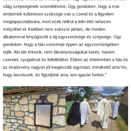
világ szépségének szemlélésére. Úgy gondolom, hogy a mai
embernek különösen szüksége van a csend és a figyelem
megtapasztalására, mert ezek nélkül a lelki élet nehezen
mélyülhet el. Kidében nem sokszor jártam, de minden
alkalommal lenyűgözött a táj egyszerűsége és szépsége. Úgy
gondolom, hogy a falu vonzereje éppen az egyszerűségében
rejlik. Aki ide érkezik, nem látványosságokat keres, hanem
csendet, nyugalmat és feltöltődést. Ebben az értelemben a falu és
az imaösvény nagyon jól kiegészítik egymást: mindkettő arra hív,
hogy lassítsunk, és figyeljünk arra, ami igazán fontos.”