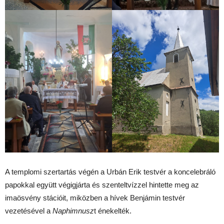
A templomi szertartás végén a Urbán Erik testvér a koncelebráló
papokkal együtt végigjárta és szenteltvízzel hintette meg az
imaösvény stációit, miközben a hívek Benjámin testvér
vezetésével a
Naphimnusz
t énekelték.