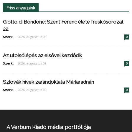
Friss anyagaink
Giotto di Bondone: Szent Ferenc élete freskósorozat
22.
Szerk.
-
2026. augusztus 09.
0
Az utolsólépés az elsővel kezdődik
Szerk.
-
2026. augusztus 09.
0
Szlovák hívek zarándoklata Máriaradnán
Szerk.
-
2026. augusztus 09.
0
A Verbum Kiadó média portfóliója