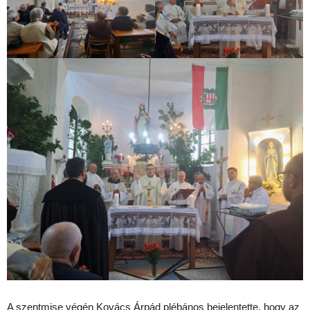
A szentmise végén Kovács Árpád plébános bejelentette, hogy az