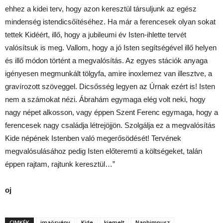
ehhez a kidei terv, hogy azon keresztül társuljunk az egész
mindenség istendicsőítéséhez. Ha már a ferencesek olyan sokat
tettek Kidéért, illő, hogy a jubileumi év Isten-ihlette tervét
valósítsuk is meg. Vallom, hogy a jó Isten segítségével illő helyen
és illő módon történt a megvalósítás. Az egyes stációk anyaga
igényesen megmunkált tölgyfa, amire inoxlemez van illesztve, a
gravírozott szöveggel. Dicsősség legyen az Úrnak ezért is! Isten
nem a számokat nézi. Ábrahám egymaga elég volt neki, hogy
nagy népet alkosson, vagy éppen Szent Ferenc egymaga, hogy a
ferencesek nagy családja létrejöjjön. Szolgálja ez a megvalósítás
Kide népének Istenben való megerősödését! Tervének
megvalósulásához pedig Isten előteremti a költségeket, talán
éppen rajtam, rajtunk keresztül…”
oj
CIMKÉK
imaösvény
Kide
kiemelt
Naphimnusz