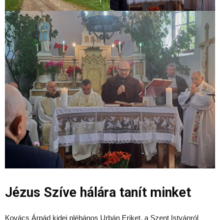
Jézus Szíve hálára tanít minket
Kovács Árpád kidei plébános Urbán Eriket, a Szent Istvánról