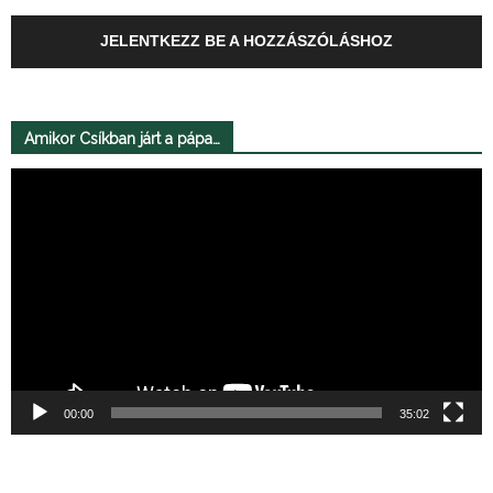
JELENTKEZZ BE A HOZZÁSZÓLÁSHOZ
Amikor Csíkban járt a pápa…
Videólejátszó
00:00
35:02