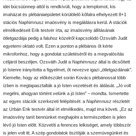
idei búcsúünnep attól is rendkívüli, hogy a templomot, kis
imaházat és plébániaépületet körülölelő kőfalra elhelyezett 8+1
stációs Naphimnusz imaösvény is megáldásra kerül. A stációk
elmélkedéseit Erik testvér írta, az imaösvény állításának
ötletgazdája pedig a faluhoz közelről kapcsolódó Ozsváth Judit
egyetemi oktató volt. Ezen a ponton a plébános őt kérte
mikrofonhoz, hogy a gondolat születéséről és a megvalósítás
céljáról beszéljen. Ozsváth Judit a
Naphimnusz
által is dicsőített
jó Istenre irányította a figyelmet, őt nevezve igazi „ötletgazdának”.
Kiemelte, hogy az előkészület során Kovács plébánossal több
ízben is megtapasztalták a jó Isten vezetését és áldását. „Jó volt
megélni, ahogyan történt velünk a jó Isten” – mondta. Ismertette
az egyes stációk szerkezeti felépítését: a
Naphimnusz
részletét
az Urbán Erik testvér által írt elmélkedés, majd ima követi. „Ez az
imaösvény tanít bennünket meghajolni a természetben is jelen
lévő jó Isten előtt. Közvetíti a ferences lelkiséget, amely többször
is jelen volt itt. A szép gondolatok tisztítják a szemüvegünket és