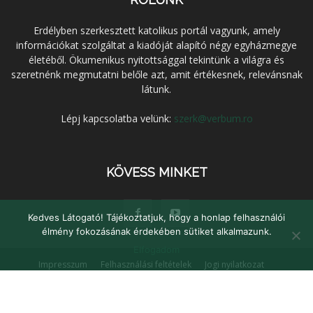
Erdélyben szerkesztett katolikus portál vagyunk, amely
információkat szolgáltat a kiadóját alapító négy egyházmegye
életéből. Ökumenikus nyitottsággal tekintünk a világra és
szeretnénk megmutatni belőle azt, amit értékesnek, relevánsnak
látunk.
Lépj kapcsolatba velünk:
szerk@verbum.ro
KÖVESS MINKET
Kedves Látogató! Tájékoztatjuk, hogy a honlap felhasználói
élmény fokozásának érdekében sütiket alkalmazunk.
Elfogadom
Impresszum
Felhasználási feltételek
Jogi nyilatkozat
Adatvédelem
Médiaajánlat
Kapcsolat
© Verbum Keresztény Kulturális Egyesület