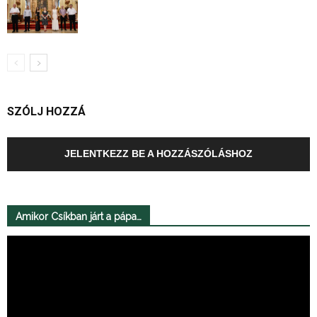
SZÓLJ HOZZÁ
JELENTKEZZ BE A HOZZÁSZÓLÁSHOZ
Amikor Csíkban járt a pápa…
Videólejátszó