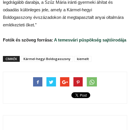
legdrágább darabja, a Szűz Mária iránti gyermeki áhítat és
odaadás különleges jele, amely a Kármel-hegyi
Boldogasszony évszázadokon át megtapasztalt anyai oltalmára
emlékezteti őket.”
Fotók és szöveg forrása:
A temesvári püspökség sajtóirodája
CIMKÉK
Kármel-hegyi Boldogasszony
kiemelt