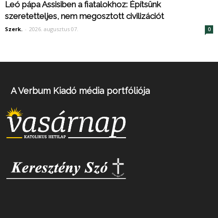
Leó pápa Assisiben a fiatalokhoz: Építsünk
szeretetteljes, nem megosztott civilizációt
Szerk.
-
2026. augusztus 07.
0
A Verbum Kiadó média portfóliója