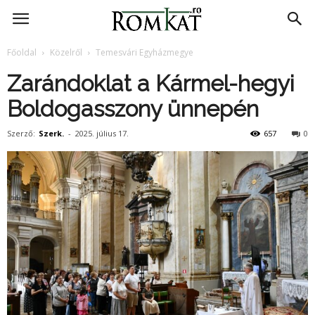
RomKat.ro
Főoldal
Közelről
Temesvári Egyházmegye
Zarándoklat a Kármel-hegyi
Boldogasszony ünnepén
Szerző:
Szerk.
-
2025. július 17.
657
0