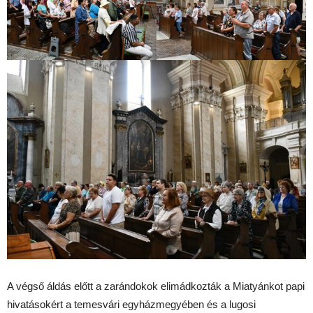
A végső áldás előtt a zarándokok elimádkozták a Miatyánkot papi
hivatásokért a temesvári egyházmegyében és a lugosi