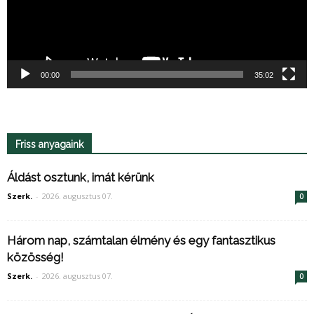
00:00
35:02
Friss anyagaink
Áldást osztunk, imát kérünk
Szerk.
-
2026. augusztus 07.
0
Három nap, számtalan élmény és egy fantasztikus
közösség!
Szerk.
-
2026. augusztus 07.
0