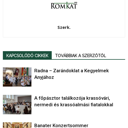
Szerk.
KAPCSOLÓDÓ CIKKEK
TOVÁBBIAK A SZERZŐTŐL
Radna – Zarándoklat a Kegyelmek
Anyjához
A főpásztor találkozója krassóvári,
nermedi és krassóalmási fiatalokkal
Banater Konzertsommer