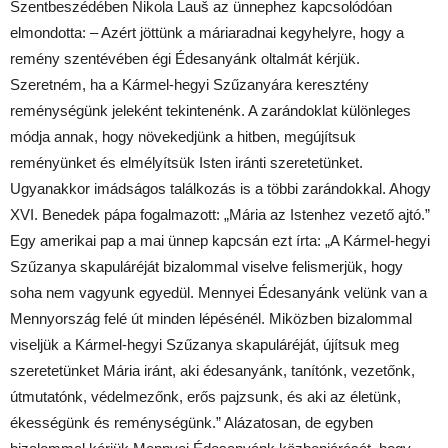
Szentbeszédében Nikola Lauš az ünnephez kapcsolódóan
elmondotta: – Azért jöttünk a máriaradnai kegyhelyre, hogy a
remény szentévében égi Édesanyánk oltalmát kérjük.
Szeretném, ha a Kármel-hegyi Szűzanyára keresztény
reménységünk jeleként tekintenénk. A zarándoklat különleges
módja annak, hogy növekedjünk a hitben, megújítsuk
reményünket és elmélyítsük Isten iránti szeretetünket.
Ugyanakkor imádságos találkozás is a többi zarándokkal. Ahogy
XVI. Benedek pápa fogalmazott: „Mária az Istenhez vezető ajtó.”
Egy amerikai pap a mai ünnep kapcsán ezt írta: „A Kármel-hegyi
Szűzanya skapuláréját bizalommal viselve felismerjük, hogy
soha nem vagyunk egyedül. Mennyei Édesanyánk velünk van a
Mennyország felé út minden lépésénél. Miközben bizalommal
viseljük a Kármel-hegyi Szűzanya skapuláréját, újítsuk meg
szeretetünket Mária iránt, aki édesanyánk, tanítónk, vezetőnk,
útmutatónk, védelmezőnk, erős pajzsunk, és aki az életünk,
ékességünk és reménységünk.” Alázatosan, de egyben