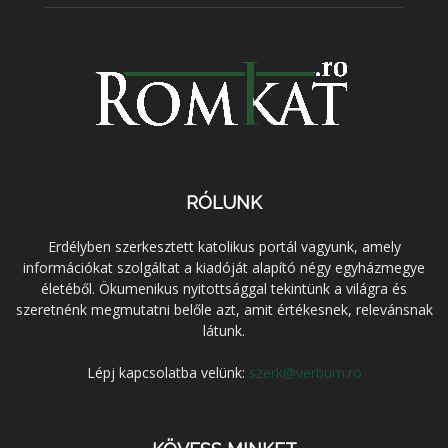
RÓLUNK
Erdélyben szerkesztett katolikus portál vagyunk, amely
információkat szolgáltat a kiadóját alapító négy egyházmegye
életéből. Ökumenikus nyitottsággal tekintünk a világra és
szeretnénk megmutatni belőle azt, amit értékesnek, relevánsnak
látunk.
Lépj kapcsolatba velünk:
szerk@verbum.ro