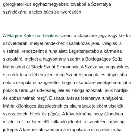
görögkatolikus egyházmegyében, továbbá a Szentatya
szándékára, a teljes búcsú elnyeréséért.
A
Magyar Katolikus Lexikon
szerint a skapuláré „egy vagy két kis
szövetdarab, melyet rendekhez csatlakozás jeléül világiak is
viselnek, rendszerint a ruha alatt. Legelterjedtebb a kármelita
skapuláré, melyet a hagyomány szerint a Boldogságos Szűz
Mária adott át Stock Szent
Simonnnak. A Szűzanya angyalok és
szentek kíséretében jelent meg Szent Simonnak, és átnyújtotta
neki a skapulárét az ígérettel, hogy a skapuláré viselője nem jut a
pokol tüzére: „az üdvösség jele és záloga azoknak, akik hordják
és abban halnak meg”. E skapulárét az Istenanya ruhájaként,
Mária különleges tiszteletének és oltalmának jeleként viselték
szerzetesek, hívek és pápák. A követelmény, hogy állandóan
viselni kell, az Isten előtti állandó jelenlét, a szüntelen imádság
jelképe. A kármeliták számára a skapuláré a szerzetesi ruha