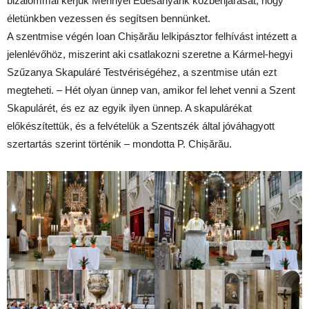
bizalommal kérjük Mennyei Édesanyánk közbenjárását, hogy
életünkben vezessen és segítsen bennünket.
A szentmise végén Ioan Chișărău lelkipásztor felhívást intézett a
jelenlévőhöz, miszerint aki csatlakozni szeretne a Kármel-hegyi
Szűzanya Skapuláré Testvériségéhez, a szentmise után ezt
megteheti. – Hét olyan ünnep van, amikor fel lehet venni a Szent
Skapulárét, és ez az egyik ilyen ünnep. A skapulárékat
előkészítettük, és a felvételük a Szentszék által jóváhagyott
szertartás szerint történik – mondotta P. Chișărău.