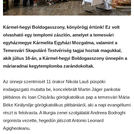
Kármel-hegyi Boldogasszony, könyörögj értünk! Ez volt
olvasható egy templomi zászlón, amelyet a temesvári
egyházmegye Kármelita Egyházi Mozgalma, valamint a
Temesvári Skapuláré Testvériség tagjai hoztak magukkal,
akik július 16-án, a Kármel-hegyi Boldogasszony ünnepén a
máriaradnai kegytemplomba zarándokoltak.
Az ünnepi szentmisét 11 órakor Nikola Lauš püspöki
irodaigazgató mutatta be, koncelebrált Martin Jäger pankotai
plébános és Ioan Chișărău görögkatolikus pap a temesvári Mária
Béke Királynője görögkatolikus plébániáról, aki a napi evangéliumi
részt is felolvasta. A liturgia zenei szolgálatát Andreea Bodroghi
orgonista vezette, hegedűn játszott Antonio Leonard
Agigheoleanu.