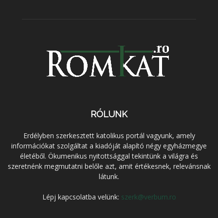
RÓLUNK
Erdélyben szerkesztett katolikus portál vagyunk, amely
információkat szolgáltat a kiadóját alapító négy egyházmegye
életéből. Ökumenikus nyitottsággal tekintünk a világra és
szeretnénk megmutatni belőle azt, amit értékesnek, relevánsnak
látunk.
Lépj kapcsolatba velünk:
szerk@verbum.ro