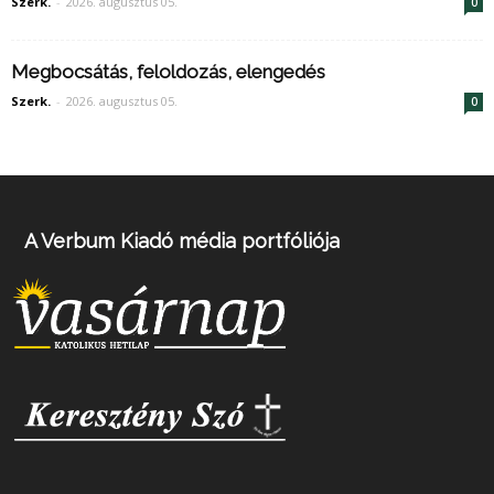
Szerk.
-
2026. augusztus 05.
0
Megbocsátás, feloldozás, elengedés
Szerk.
-
2026. augusztus 05.
0
A Verbum Kiadó média portfóliója