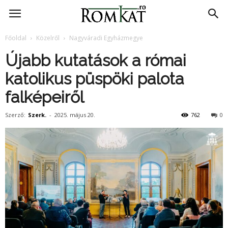
RomKat.ro
Főoldal
Közelről
Nagyváradi Egyházmegye
Újabb kutatások a római
katolikus püspöki palota
falképeiről
Szerző:
Szerk.
-
2025. május 20.
762
0