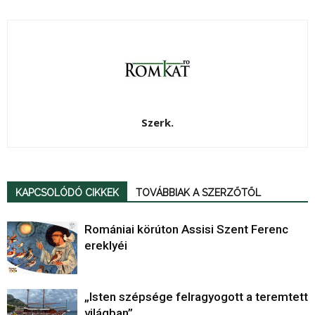
Szerk.
KAPCSOLÓDÓ CIKKEK
TOVÁBBIAK A SZERZŐTŐL
Romániai körúton Assisi Szent Ferenc
ereklyéi
„Isten szépsége felragyogott a teremtett
világban”