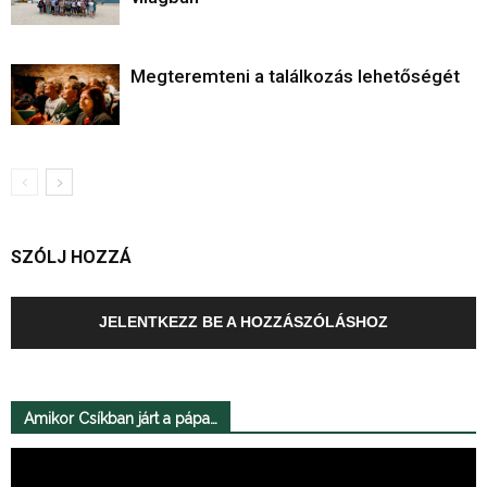
Megteremteni a találkozás lehetőségét
SZÓLJ HOZZÁ
JELENTKEZZ BE A HOZZÁSZÓLÁSHOZ
Amikor Csíkban járt a pápa…
Videólejátszó