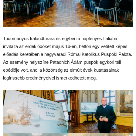
Tudományos kalandtúrára és egyben a napfényes Itáliába
invitálta az érdeklődőket május 19-én, hétfőn egy vetített képes
előadás keretében a nagyváradi Római Katolikus Püspöki Palota.
Az esemény helyszíne Patachich Ádám püspök egykori téli
ebédlője volt, ahol a közönség az elmúlt évek kutatásainak
legfrissebb eredményeivel ismerkedhetett meg.