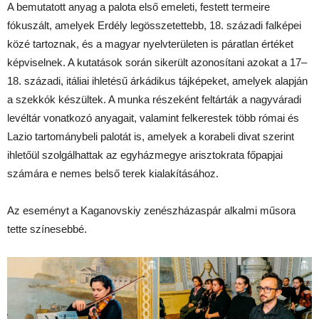
A bemutatott anyag a palota első emeleti, festett termeire
fókuszált, amelyek Erdély legösszetettebb, 18. századi falképei
közé tartoznak, és a magyar nyelvterületen is páratlan értéket
képviselnek. A kutatások során sikerült azonosítani azokat a 17–
18. századi, itáliai ihletésű árkádikus tájképeket, amelyek alapján
a szekkók készültek. A munka részeként feltárták a nagyváradi
levéltár vonatkozó anyagait, valamint felkerestek több római és
Lazio tartománybeli palotát is, amelyek a korabeli divat szerint
ihletőül szolgálhattak az egyházmegye arisztokrata főpapjai
számára e nemes belső terek kialakításához.
Az eseményt a Kaganovskiy zenészházaspár alkalmi műsora
tette színesebbé.