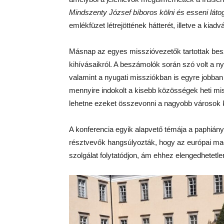
Mindszenty József bíboros kölni és esseni láto
emlékfüzet létrejöttének hátterét, illetve a kiadv
Másnap az egyes misszióvezetők tartottak besz
kihívásaikról. A beszámolók során szó volt a n
valamint a nyugati missziókban is egyre jobban
mennyire indokolt a kisebb közösségek heti mi
lehetne ezeket összevonni a nagyobb városok 
A konferencia egyik alapvető témája a paphiány
résztvevők hangsúlyozták, hogy az európai m
szolgálat folytatódjon, ám ehhez elengedhetetle