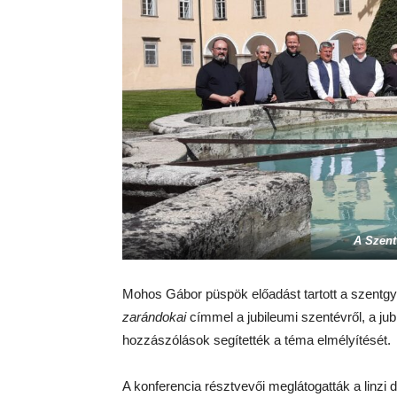
A Szent
Mohos Gábor püspök előadást tartott a szentg
zarándokai
címmel a jubileumi szentévről, a ju
hozzászólások segítették a téma elmélyítését.
A konferencia résztvevői meglátogatták a linzi 