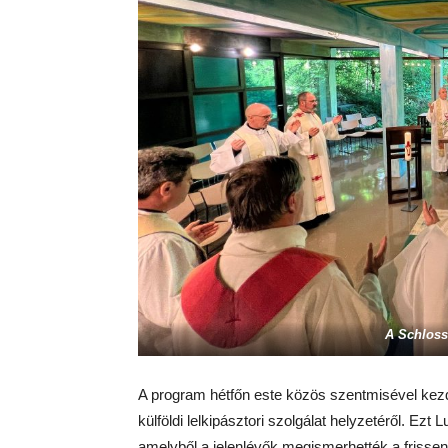
A Schloss
A program hétfőn este közös szentmisével kez
külföldi lelkipásztori szolgálat helyzetéről. Ez
amelyből a jelenlévők megismerhették a frisse