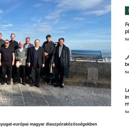
F
p
Sz
„
b
Sz
L
i
m
Sz
 a nyugat-európai magyar diaszpóraközösségekben