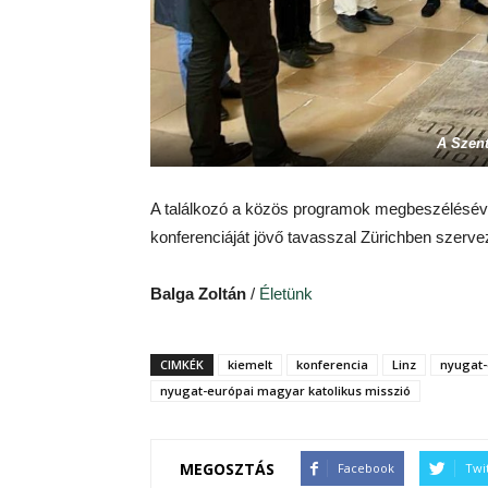
A Szent
A találkozó a közös programok megbeszéléséve
konferenciáját jövő tavasszal Zürichben szerve
Balga Zoltán
/
Életünk
CIMKÉK
kiemelt
konferencia
Linz
nyugat-
nyugat-európai magyar katolikus misszió
MEGOSZTÁS
Facebook
Twi