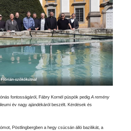
 Flórián-szökőkútnál
yónás fontosságáról, Fábry Kornél püspök pedig
A remény
bileumi év nagy ajándékáról beszélt. Kérdések és
dómot, Pöstlingbergben a hegy csúcsán álló bazilikát, a