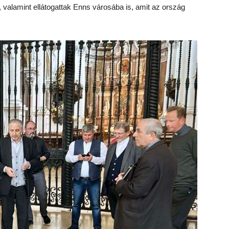
t, valamint ellátogattak Enns városába is, amit az ország