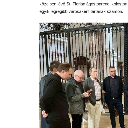
közelben lévő St. Florian ágostonrendi kolostor
egyik legrégibb városaként tartanak számon.