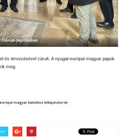
 Flórián-bazilikában
l és tervezésével zárult. A nyugat-európai magyar papok
zik meg.
európai magyar katolikus lelkipásztorok
tter