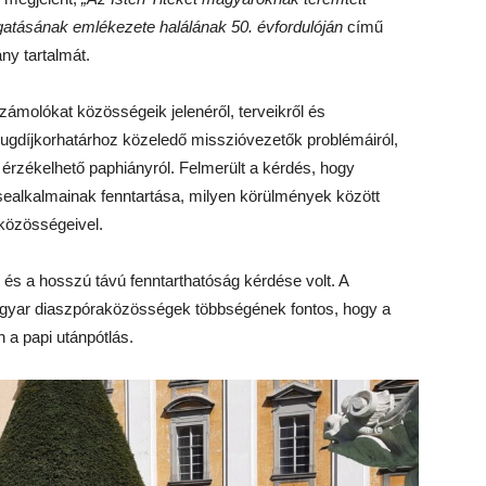
gatásának emlékezete halálának 50. évfordulóján
című
ány tartalmát.
ámolókat közösségeik jelenéről, terveikről és
yugdíjkorhatárhoz közeledő misszióvezetők problémáiról,
 érzékelhető paphiányról. Felmerült a kérdés, hogy
sealkalmainak fenntartása, milyen körülmények között
közösségeivel.
 és a hosszú távú fenntarthatóság kérdése volt. A
agyar diaszpóraközösségek többségének fontos, hogy a
n a papi utánpótlás.