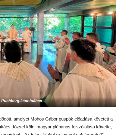
 Puchberg-kápolnában
dődött, amelyet Mohos Gábor püspök előadása követett a
t Lukács József kölni magyar plébános felszólalása követte,
n megjelent,
„Az Isten Titeket magyaroknak teremtett” –