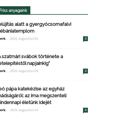
Friss anyagaink
elújítás alatt a gyergyócsomafalvi
lébániatemplom
erk.
-
2026. augusztus 06.
0
A szatmári svábok története a
etelepítéstől napjainkig”
erk.
-
2026. augusztus 06.
0
eó pápa katekézise az egyház
mádságáról: az ima megszenteli
indennapi életünk idejét
erk.
-
2026. augusztus 06.
0