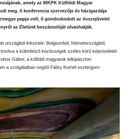
enciájának, amely az MKPK Külföldi Magyar
sult meg. A konferencia szervezője és házigazdája
házmegye papja volt, ő gondoskodott az összejövetel
ényről az
Életünk
beszámolóját olvashatják.
bb országból érkeztek: Belgiumból, Németországból,
iztosítva a különböző közösségek széles körű képviseletét
Mohos Gábor, a külföldi magyarok lelkipásztori
ben a szolgálatban segítő Fábry Kornél esztergom-