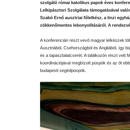
szolgáló római katolikus papok éves konfer
Lelkipásztori Szolgálata támogatásával való
Szabó Ernő ausztriai főlelkész, a linzi egy
zökkenőmentes lebonyolításáról.
A rendezv
A konferencián részt vevő magyar lelkészek tö
Ausztriából, Csehországból és Angliából, így b
és a tapasztalatcserét. A találkozón részt vett 
koordinációjával megbízott püspök és az őt eb
budapesti segédpüspök.