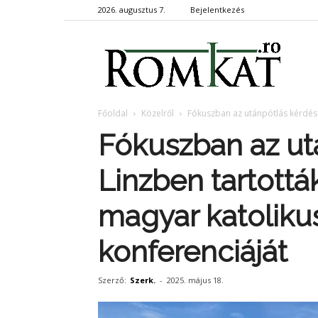
2026. augusztus 7.
Bejelentkezés
RomKa
Főoldal
Közelről
Fókuszban az utánpótlás kérdése 
Fókuszban az ut
Linzben tartottá
magyar katolikus
konferenciáját
Szerző:
Szerk.
-
2025. május 18.