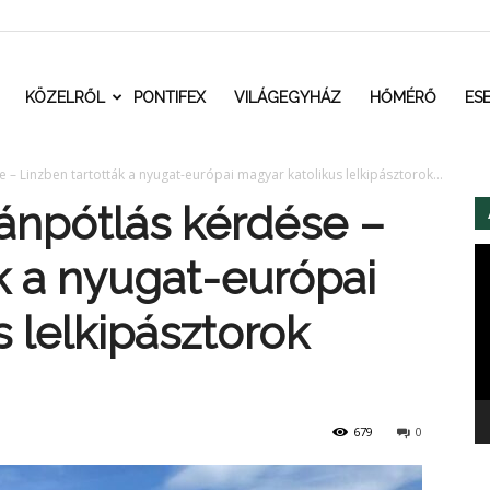
t.ro
KÖZELRŐL
PONTIFEX
VILÁGEGYHÁZ
HŐMÉRŐ
ES
– Linzben tartották a nyugat-európai magyar katolikus lelkipásztorok...
ánpótlás kérdése –
Vi
k a nyugat-európai
 lelkipásztorok
679
0