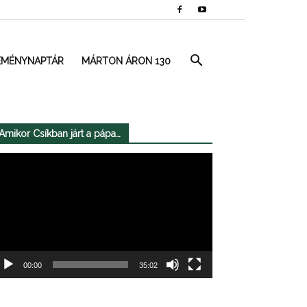
EMÉNYNAPTÁR
MÁRTON ÁRON 130
Amikor Csíkban járt a pápa…
deólejátszó
00:00
35:02