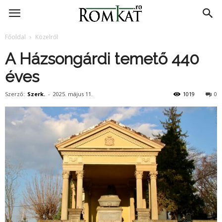
RomKat.ro
Főoldal
Közelről
A Házsongárdi temető 440
éves
Szerző:
Szerk.
-
2025. május 11.
1019
0