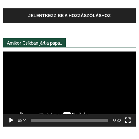
JELENTKEZZ BE A HOZZÁSZÓLÁSHOZ
Amikor Csíkban járt a pápa…
Videólejátszó
00:00
35:02