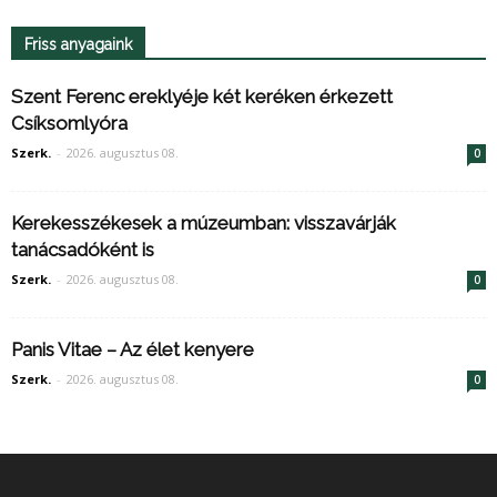
Friss anyagaink
Szent Ferenc ereklyéje két keréken érkezett
Csíksomlyóra
Szerk.
-
2026. augusztus 08.
0
Kerekesszékesek a múzeumban: visszavárják
tanácsadóként is
Szerk.
-
2026. augusztus 08.
0
Panis Vitae – Az élet kenyere
Szerk.
-
2026. augusztus 08.
0