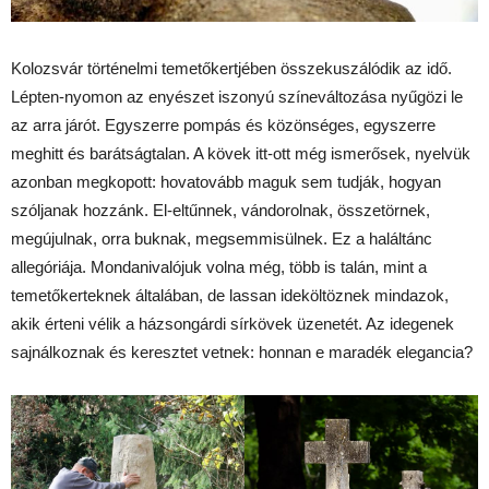
Kolozsvár történelmi temetőkertjében összekuszálódik az idő.
Lépten-nyomon az enyészet iszonyú színeváltozása nyűgözi le
az arra járót. Egyszerre pompás és közönséges, egyszerre
meghitt és barátságtalan. A kövek itt-ott még ismerősek, nyelvük
azonban megkopott: hovatovább maguk sem tudják, hogyan
szóljanak hozzánk. El-eltűnnek, vándorolnak, összetörnek,
megújulnak, orra buknak, megsemmisülnek. Ez a haláltánc
allegóriája. Mondanivalójuk volna még, több is talán, mint a
temetőkerteknek általában, de lassan ideköltöznek mindazok,
akik érteni vélik a házsongárdi sírkövek üzenetét. Az idegenek
sajnálkoznak és keresztet vetnek: honnan e maradék elegancia?