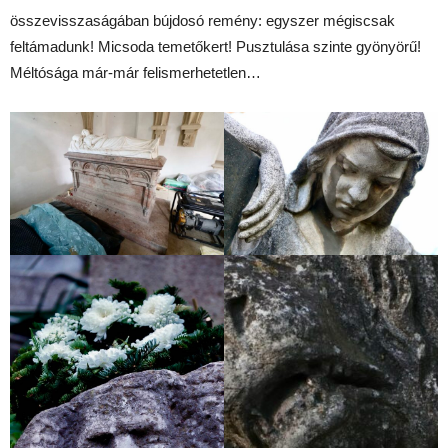
összevisszaságában bújdosó remény: egyszer mégiscsak
feltámadunk! Micsoda temetőkert! Pusztulása szinte gyönyörű!
Méltósága már-már felismerhetetlen…