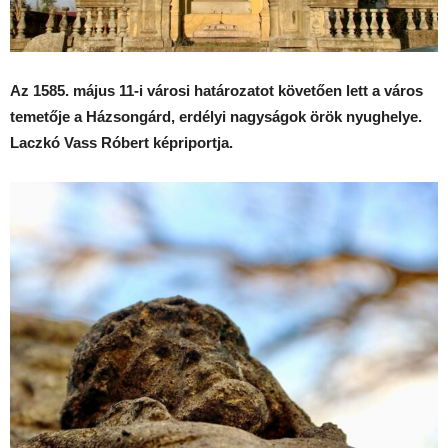
Az 1585. május 11-i városi határozatot követően lett a város
temetője a Házsongárd, erdélyi nagyságok örök nyughelye.
Laczkó Vass Róbert képriportja.