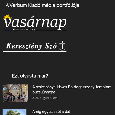
A Verbum Kiadó média portfóliója
Ezt olvasta már?
A resicabányai Havas Boldogasszony-templom
búcsúünnepe
2026. augusztus 04.
Amíg együtt szól a dal