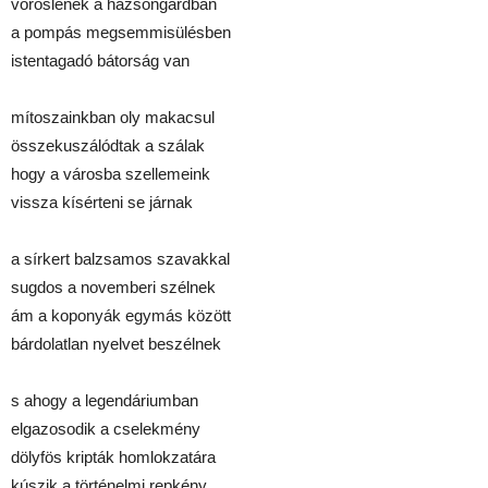
vöröslenek a házsongárdban
a pompás megsemmisülésben
istentagadó bátorság van
mítoszainkban oly makacsul
összekuszálódtak a szálak
hogy a városba szellemeink
vissza kísérteni se járnak
a sírkert balzsamos szavakkal
sugdos a novemberi szélnek
ám a koponyák egymás között
bárdolatlan nyelvet beszélnek
s ahogy a legendáriumban
elgazosodik a cselekmény
dölyfös kripták homlokzatára
kúszik a történelmi repkény