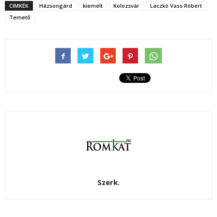
CIMKÉK
Házsongárd
kiemelt
Kolozsvár
Laczkó Vass Róbert
Temető
Szerk.