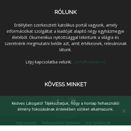
RÓLUNK
Erdélyben szerkesztett katolikus portál vagyunk, amely
információkat szolgáltat a kiadóját alapító négy egyházmegye
életéből. Ökumenikus nyitottsággal tekintünk a világra és
szeretnénk megmutatni belőle azt, amit értékesnek, relevánsnak
látunk.
Lépj kapcsolatba velünk:
szerk@verbum.ro
KÖVESS MINKET
Kedves Látogató! Tájékoztatjuk, hogy a honlap felhasználói
élmény fokozásának érdekében sütiket alkalmazunk.
Elfogadom
Impresszum
Felhasználási feltételek
Jogi nyilatkozat
Adatvédelem
Médiaajánlat
Kapcsolat