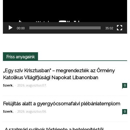
00:00
35:02
Friss anyagaink
„Egy szív Krisztusban” – megrendezték az Örmény
Katolikus Világifjúsági Napokat Libanonban
Szerk.
-
2026. augusztus 07.
0
Felújítás alatt a gyergyócsomafalvi plébániatemplom
Szerk.
-
2026. augusztus 06.
0
„A szatmári svábok története a betelepítéstől