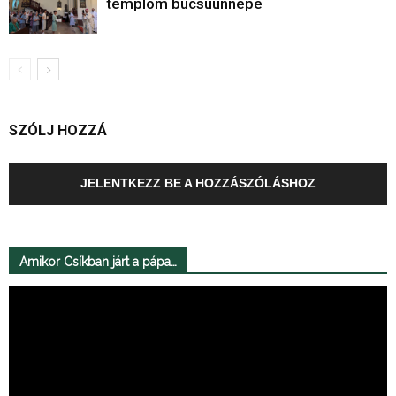
templom búcsúünnepe
SZÓLJ HOZZÁ
JELENTKEZZ BE A HOZZÁSZÓLÁSHOZ
Amikor Csíkban járt a pápa…
Videólejátszó