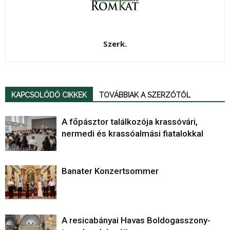
Szerk.
KAPCSOLÓDÓ CIKKEK
TOVÁBBIAK A SZERZŐTŐL
A főpásztor találkozója krassóvári,
nermedi és krassóalmási fiatalokkal
Banater Konzertsommer
A resicabányai Havas Boldogasszony-