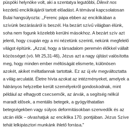
püspöki helynöke volt, aki a szentatya legutóbbi,
Dilexit nos
kezdetű enciklikájáról tartott előadást. A témával kapcsolatosan
Bulai hangsúlyozta: ,,Ferenc pápa ebben az enciklikában a
szívünk bezárásáról is beszél. Ha bezárt szívű világban élünk,
soha nem fogunk közelebb kerülni másokhoz. A bezárt szív azt
jelenti, hogy csupán egy a mi nézetünk szerinti, nekünk megfelelő
világot építünk. „Azzal, hogy a társadalom peremén élőkkel vállalt
közösséget (vö. Mt 25,31-46), Jézus azt a nagy újítást valósította
meg, hogy minden ember méltóságát elismerte, különösen
azokét, akiket méltatlannak tartottak. Ez az új elv megváltoztatta
a világ arculatát. Életre hívta azokat az intézményeket, amelyek a
hátrányos helyzetbe került személyekről gondoskodnak, mint
például az elhagyott csecsemők, az árvák, a segítség nélkül
maradt idősek, a mentális betegek, a gyógyíthatatlan
betegségekben vagy súlyos deformitásokban szenvedők és az
utcán élők – olvashatjuk az enciklika 170. pontjában. Jézus Szíve
tehát lelkipásztori munkánk ihlető forrása.”