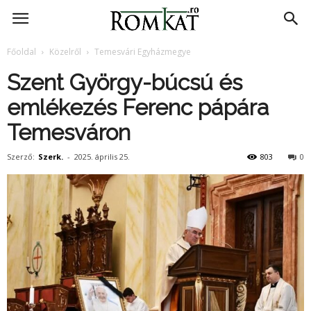
RomKat.ro
Főoldal
Közelről
Temesvári Egyházmegye
Szent György-búcsú és
emlékezés Ferenc pápára
Temesváron
Szerző:
Szerk.
-
2025. április 25.
803
0