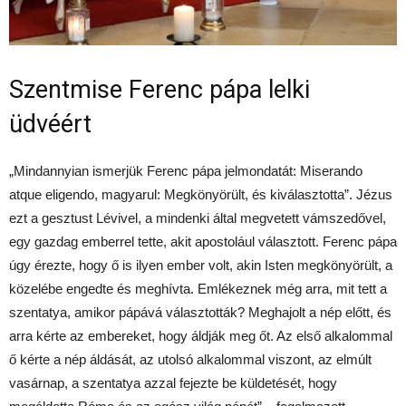
Szentmise Ferenc pápa lelki
üdvéért
„Mindannyian ismerjük Ferenc pápa jelmondatát: Miserando
atque eligendo, magyarul: Megkönyörült, és kiválasztotta”. Jézus
ezt a gesztust Lévivel, a mindenki által megvetett vámszedővel,
egy gazdag emberrel tette, akit apostolául választott. Ferenc pápa
úgy érezte, hogy ő is ilyen ember volt, akin Isten megkönyörült, a
közelébe engedte és meghívta. Emlékeznek még arra, mit tett a
szentatya, amikor pápává választották? Meghajolt a nép előtt, és
arra kérte az embereket, hogy áldják meg őt. Az első alkalommal
ő kérte a nép áldását, az utolsó alkalommal viszont, az elmúlt
vasárnap, a szentatya azzal fejezte be küldetését, hogy