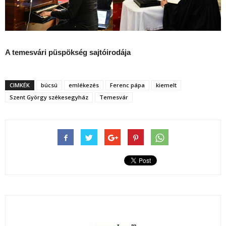
A temesvári püspökség sajtóirodája
CIMKÉK
búcsú
emlékezés
Ferenc pápa
kiemelt
Szent György székesegyház
Temesvár