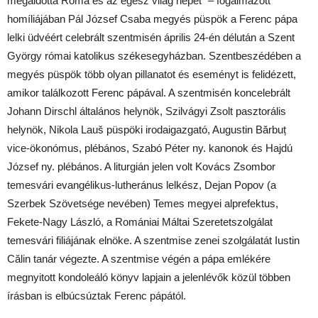
megáldotta Róma és az egész világ népét” – fogalmazott
homíliájában Pál József Csaba megyés püspök a Ferenc pápa
lelki üdvéért celebrált szentmisén április 24-én délután a Szent
György római katolikus székesegyházban. Szentbeszédében a
megyés püspök több olyan pillanatot és eseményt is felidézett,
amikor találkozott Ferenc pápával. A szentmisén koncelebrált
Johann Dirschl általános helynök, Szilvágyi Zsolt pasztorális
helynök, Nikola Lauš püspöki irodaigazgató, Augustin Bărbuț
vice-ökonómus, plébános, Szabó Péter ny. kanonok és Hajdú
József ny. plébános. A liturgián jelen volt Kovács Zsombor
temesvári evangélikus-lutheránus lelkész, Dejan Popov (a
Szerbek Szövetsége nevében) Temes megyei alprefektus,
Fekete-Nagy László, a Romániai Máltai Szeretetszolgálat
temesvári filiájának elnöke. A szentmise zenei szolgálatát Iustin
Călin tanár végezte. A szentmise végén a pápa emlékére
megnyitott kondoleáló könyv lapjain a jelenlévők közül többen
írásban is elbúcsúztak Ferenc pápától.