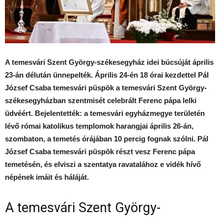
A temesvári Szent György-székesegyház idei búcsúját április
23-án délután ünnepelték. Április 24-én 18 órai kezdettel Pál
József Csaba temesvári püspök a temesvári Szent György-
székesegyházban szentmisét celebrált Ferenc pápa lelki
üdvéért. Bejelentették: a temesvári egyházmegye területén
lévő római katolikus templomok harangjai április 26-án,
szombaton, a temetés órájában 10 percig fognak szólni. Pál
József Csaba temesvári püspök részt vesz Ferenc pápa
temetésén, és elviszi a szentatya ravatalához e vidék hívő
népének imáit és háláját.
A temesvári Szent György-