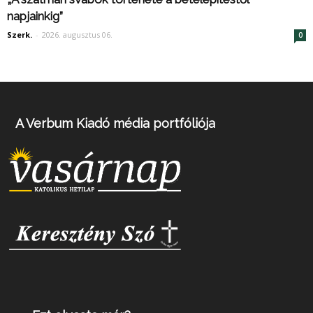
napjainkig”
Szerk.
-
2026. augusztus 06.
0
A Verbum Kiadó média portfóliója