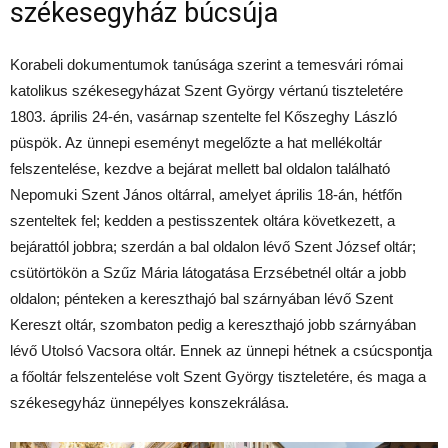
székesegyház búcsúja
Korabeli dokumentumok tanúsága szerint a temesvári római
katolikus székesegyházat Szent György vértanú tiszteletére
1803. április 24-én, vasárnap szentelte fel Kőszeghy László
püspök. Az ünnepi eseményt megelőzte a hat mellékoltár
felszentelése, kezdve a bejárat mellett bal oldalon található
Nepomuki Szent János oltárral, amelyet április 18-án, hétfőn
szenteltek fel; kedden a pestisszentek oltára következett, a
bejárattól jobbra; szerdán a bal oldalon lévő Szent József oltár;
csütörtökön a Szűz Mária látogatása Erzsébetnél oltár a jobb
oldalon; pénteken a kereszthajó bal szárnyában lévő Szent
Kereszt oltár, szombaton pedig a kereszthajó jobb szárnyában
lévő Utolsó Vacsora oltár. Ennek az ünnepi hétnek a csúcspontja
a főoltár felszentelése volt Szent György tiszteletére, és maga a
székesegyház ünnepélyes konszekrálása.