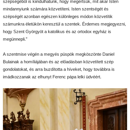
szépségéből is kiindulhatunk, hogy megértsük, mit akar Isten
mindannyiunk számára közvetíteni. Isten szentségét és
szépségét azonban egészen különleges módon közvetítik
számunkra életükön keresztül a szentek. Érdemes megjegyezni,
hogy Szent Györgyöt a katolikus és az ortodox egyház is
megünnepli.”
A szentmise végén a megyés püspök megköszönte Daniel
Bulainak a homíliájában és az előadásban közvetített szép
gondolatokat, és arra buzdította a híveket, hogy továbbra is
imádkozzanak az elhunyt Ferenc pápa lelki üdvéért.