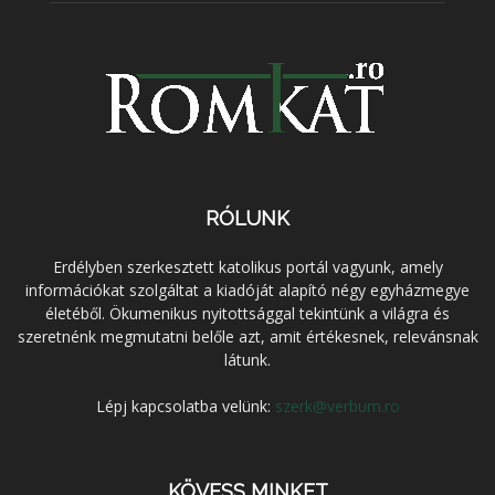
RÓLUNK
Erdélyben szerkesztett katolikus portál vagyunk, amely
információkat szolgáltat a kiadóját alapító négy egyházmegye
életéből. Ökumenikus nyitottsággal tekintünk a világra és
szeretnénk megmutatni belőle azt, amit értékesnek, relevánsnak
látunk.
Lépj kapcsolatba velünk:
szerk@verbum.ro
KÖVESS MINKET