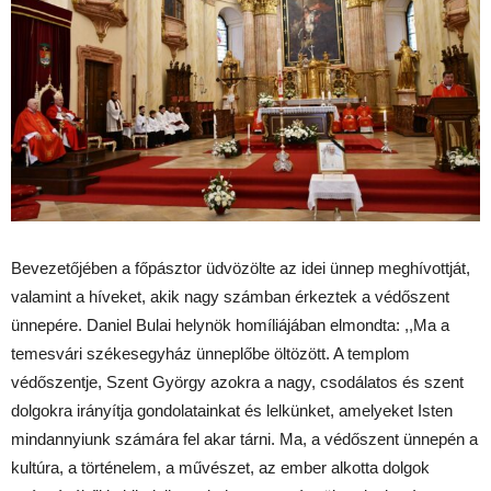
Bevezetőjében a főpásztor üdvözölte az idei ünnep meghívottját,
valamint a híveket, akik nagy számban érkeztek a védőszent
ünnepére. Daniel Bulai helynök homíliájában elmondta: ,,Ma a
temesvári székesegyház ünneplőbe öltözött. A templom
védőszentje, Szent György azokra a nagy, csodálatos és szent
dolgokra irányítja gondolatainkat és lelkünket, amelyeket Isten
mindannyiunk számára fel akar tárni. Ma, a védőszent ünnepén a
kultúra, a történelem, a művészet, az ember alkotta dolgok