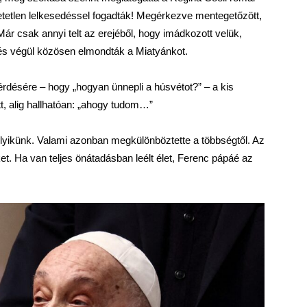
Hihetetlen lelkesedéssel fogadták! Megérkezve mentegetőzött,
r csak annyi telt az erejéből, hogy imádkozott velük,
és végül közösen elmondták a Miatyánkot.
kérdésére – hogy „hogyan ünnepli a húsvétot?” – a kis
, alig hallhatóan: „ahogy tudom…”
lyikünk. Valami azonban megkülönböztette a többségtől. Az
ket. Ha van teljes önátadásban leélt élet, Ferenc pápáé az