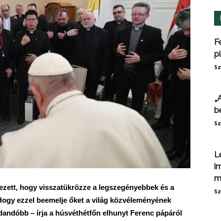
F
p
Sz
„
b
Sz
L
i
m
zett, hogy visszatükrözze a legszegényebbek és a
Sz
 Hogy ezzel beemelje őket a világ közvéleményének
andóbb – írja a húsvéthétfőn elhunyt Ferenc pápáról