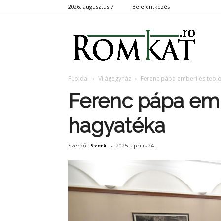
2026. augusztus 7.
Bejelentkezés
RomKa
Főoldal
Világegyház
Ferenc pápa emberi és teoló
Ferenc pápa emb
hagyatéka
Szerző:
Szerk.
-
2025. április 24.