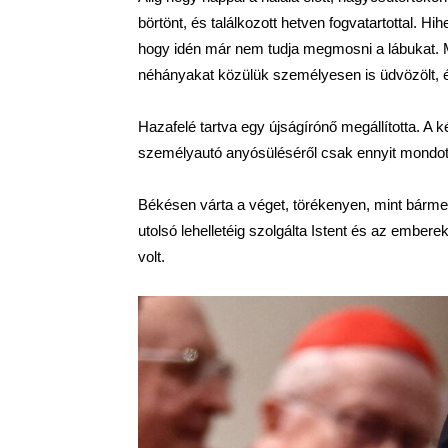
börtönt, és találkozott hetven fogvatartottal. 
hogy idén már nem tudja megmosni a lábukat. Má
néhányakat közülük személyesen is üdvözölt, 
Hazafelé tartva egy újságírónő megállította. A 
személyautó anyósüléséről csak ennyit mondott
Békésen várta a véget, törékenyen, mint bárme
utolsó lehelletéig szolgálta Istent és az embere
volt.