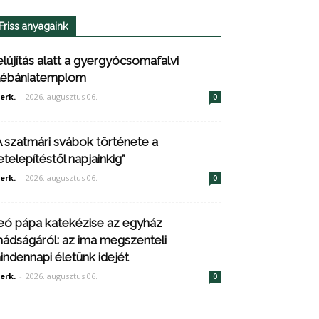
Friss anyagaink
elújítás alatt a gyergyócsomafalvi
lébániatemplom
erk.
-
2026. augusztus 06.
0
A szatmári svábok története a
etelepítéstől napjainkig”
erk.
-
2026. augusztus 06.
0
eó pápa katekézise az egyház
mádságáról: az ima megszenteli
indennapi életünk idejét
erk.
-
2026. augusztus 06.
0