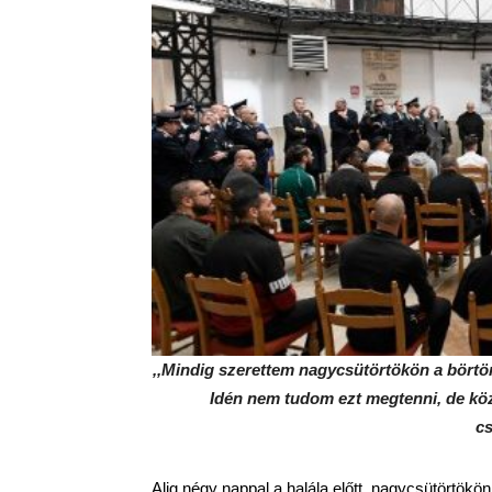
,,Mindig szerettem nagycsütörtökön a börtön
Idén nem tudom ezt megtenni, de köz
cs
Alig négy nappal a halála előtt, nagycsütörtök