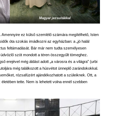
Magyar jezsuitákkal
 Amennyire ez külső szemlélő számára megítélhető, Isten
sidők óta szokás imádkozni az egyházban: a „jó halál
ztus feltámadását. Bár már nem tudta személyesen
y üdvözlő szót mondott a téren összegyűlt tömeghez.
gső erejével még áldást adott „a városra és a világra” (urbi
 utoljára még találkozott a húsvétot ünneplő zarándokokkal.
mőket, rózsafüzért ajándékozhatott a szüleiknek. Ott, a
z életében tette. Nem is lehetett volna ennél szebben