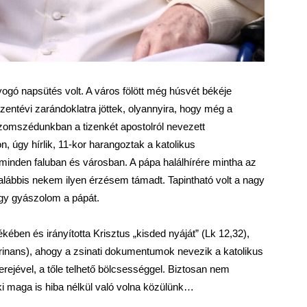
yogó napsütés volt. A város fölött még húsvét békéje
szentévi zarándoklatra jöttek, olyannyira, hogy még a
 szomszédunkban a tizenkét apostolról nevezett
 úgy hírlik, 11-kor harangoztak a katolikus
inden faluban és városban. A pápa halálhírére mintha az
galábbis nekem ilyen érzésem támadt. Tapintható volt a nagy
ogy gyászolom a pápát.
ében és irányította Krisztus „kisded nyáját” (Lk 12,32),
grinans), ahogy a zsinati dokumentumok nevezik a katolikus
rejével, a tőle telhető bölcsességgel. Biztosan nem
aki maga is hiba nélkül való volna közülünk…