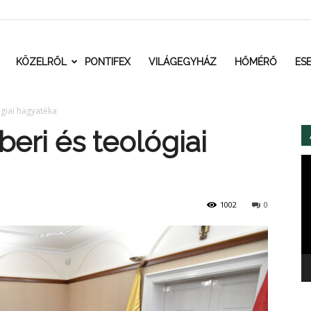
t.ro
KÖZELRŐL
PONTIFEX
VILÁGEGYHÁZ
HŐMÉRŐ
ES
giai hagyatéka
eri és teológiai
Vi
1002
0