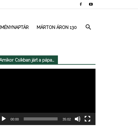
EMÉNYNAPTÁR
MÁRTON ÁRON 130
Amikor Csíkban járt a pápa…
deólejátszó
00:00
35:02