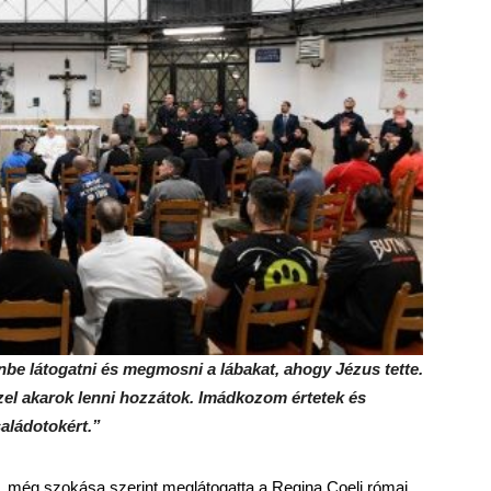
be látogatni és megmosni a lábakat, ahogy Jézus tette.
el akarok lenni hozzátok. Imádkozom értetek és
aládotokért.”
ön, még szokása szerint meglátogatta a Regina Coeli római