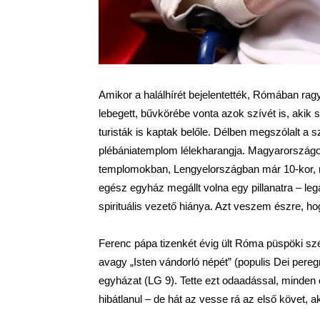
Amikor a halálhírét bejelentették, Rómában rag
lebegett, bűvkörébe vonta azok szívét is, akik 
turisták is kaptak belőle. Délben megszólalt a
plébániatemplom lélekharangja. Magyarországon,
templomokban, Lengyelországban már 10-kor, m
egész egyház megállt volna egy pillanatra – le
spirituális vezető hiánya. Azt veszem észre, h
Ferenc pápa tizenkét évig ült Róma püspöki szék
avagy „Isten vándorló népét” (populis Dei pere
egyházat (LG 9). Tette ezt odaadással, minden e
hibátlanul – de hát az vesse rá az első követ, 