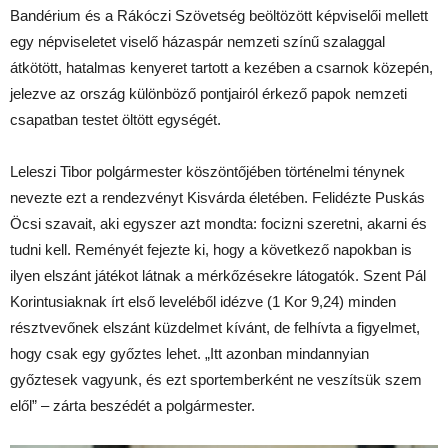
Bandérium és a Rákóczi Szövetség beöltözött képviselői mellett
egy népviseletet viselő házaspár nemzeti színű szalaggal
átkötött, hatalmas kenyeret tartott a kezében a csarnok közepén,
jelezve az ország különböző pontjairól érkező papok nemzeti
csapatban testet öltött egységét.
Leleszi Tibor polgármester köszöntőjében történelmi ténynek
nevezte ezt a rendezvényt Kisvárda életében. Felidézte Puskás
Öcsi szavait, aki egyszer azt mondta: focizni szeretni, akarni és
tudni kell. Reményét fejezte ki, hogy a következő napokban is
ilyen elszánt játékot látnak a mérkőzésekre látogatók. Szent Pál
Korintusiaknak írt első leveléből idézve (1 Kor 9,24) minden
résztvevőnek elszánt küzdelmet kívánt, de felhívta a figyelmet,
hogy csak egy győztes lehet. „Itt azonban mindannyian
győztesek vagyunk, és ezt sportemberként ne veszítsük szem
elől” – zárta beszédét a polgármester.