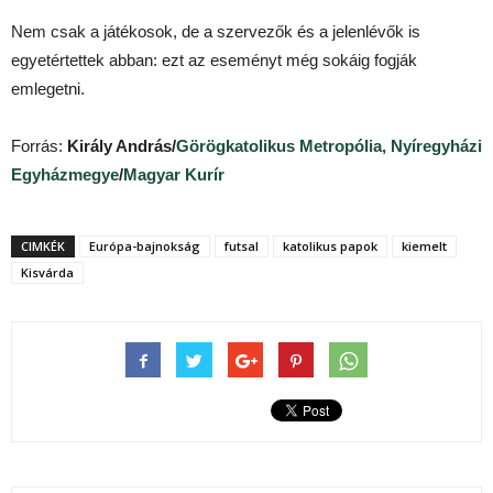
Nem csak a játékosok, de a szervezők és a jelenlévők is
egyetértettek abban: ezt az eseményt még sokáig fogják
emlegetni.
Forrás:
Király András/
Görögkatolikus Metropólia, Nyíregyházi
Egyházmegye
/
Magyar Kurír
CIMKÉK
Európa-bajnokság
futsal
katolikus papok
kiemelt
Kisvárda