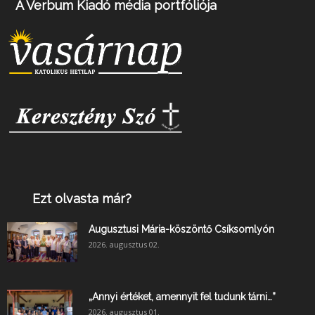
A Verbum Kiadó média portfóliója
Ezt olvasta már?
Augusztusi Mária-köszöntő Csíksomlyón
2026. augusztus 02.
„Annyi értéket, amennyit fel tudunk tárni…”
2026. augusztus 01.