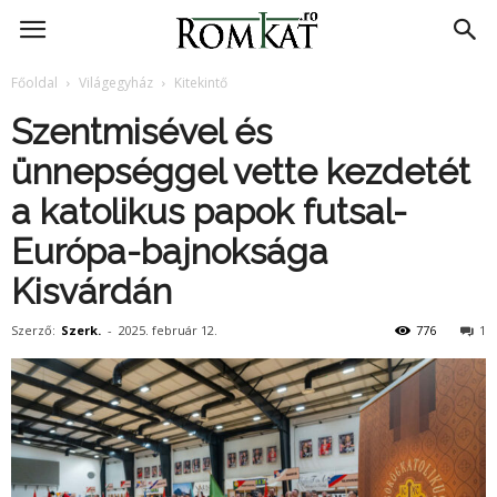
RomKat.ro
Főoldal
Világegyház
Kitekintő
Szentmisével és
ünnepséggel vette kezdetét
a katolikus papok futsal-
Európa-bajnoksága
Kisvárdán
Szerző:
Szerk.
-
2025. február 12.
776
1