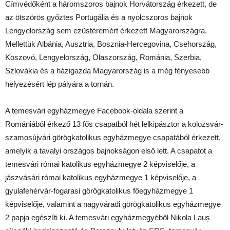
Címvédőként a háromszoros bajnok Horvátország érkezett, de
az ötszörös győztes Portugália és a nyolcszoros bajnok
Lengyelország sem ezüstéremért érkezett Magyarországra.
Mellettük Albánia, Ausztria, Bosznia-Hercegovina, Csehország,
Koszovó, Lengyelország, Olaszország, Románia, Szerbia,
Szlovákia és a házigazda Magyarország is a még fényesebb
helyezésért lép pályára a tornán.
A temesvári egyházmegye Facebook-oldala szerint a
Romániából érkező 13 fős csapatból hét lelkipásztor a kolozsvár-
szamosújvári görögkatolikus egyházmegye csapatából érkezett,
amelyik a tavalyi országos bajnokságon első lett. A csapatot a
temesvári római katolikus egyházmegye 2 képviselője, a
jászvásári római katolikus egyházmegye 1 képviselője, a
gyulafehérvár-fogarasi görögkatolikus főegyházmegye 1
képviselője, valamint a nagyváradi görögkatolikus egyházmegye
2 papja egészíti ki. A temesvári egyházmegyéből Nikola Lauș