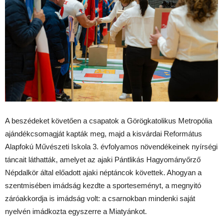
A beszédeket követően a csapatok a Görögkatolikus Metropólia
ajándékcsomagját kapták meg, majd a kisvárdai Református
Alapfokú Művészeti Iskola 3. évfolyamos növendékeinek nyírségi
táncait láthatták, amelyet az ajaki Pántlikás Hagyományőrző
Népdalkör által előadott ajaki néptáncok követtek. Ahogyan a
szentmisében imádság kezdte a sporteseményt, a megnyitó
záróakkordja is imádság volt: a csarnokban mindenki saját
nyelvén imádkozta egyszerre a Miatyánkot.