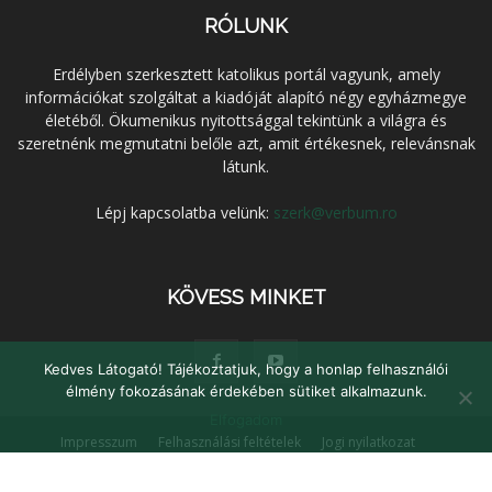
RÓLUNK
Erdélyben szerkesztett katolikus portál vagyunk, amely
információkat szolgáltat a kiadóját alapító négy egyházmegye
életéből. Ökumenikus nyitottsággal tekintünk a világra és
szeretnénk megmutatni belőle azt, amit értékesnek, relevánsnak
látunk.
Lépj kapcsolatba velünk:
szerk@verbum.ro
KÖVESS MINKET
Kedves Látogató! Tájékoztatjuk, hogy a honlap felhasználói
élmény fokozásának érdekében sütiket alkalmazunk.
Elfogadom
Impresszum
Felhasználási feltételek
Jogi nyilatkozat
Adatvédelem
Médiaajánlat
Kapcsolat