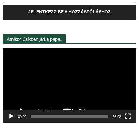
JELENTKEZZ BE A HOZZÁSZÓLÁSHOZ
Amikor Csíkban járt a pápa…
Videólejátszó
00:00
35:02