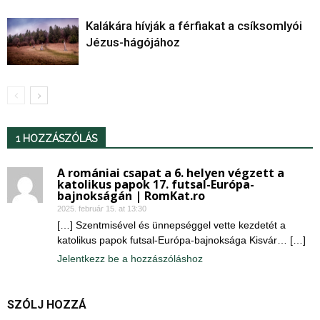
Kalákára hívják a férfiakat a csíksomlyói
Jézus-hágójához
1 HOZZÁSZÓLÁS
A romániai csapat a 6. helyen végzett a
katolikus papok 17. futsal-Európa-
bajnokságán | RomKat.ro
2025. február 15. at 13:30
[…] Szentmisével és ünnepséggel vette kezdetét a
katolikus papok futsal-Európa-bajnoksága Kisvár… […]
Jelentkezz be a hozzászóláshoz
SZÓLJ HOZZÁ