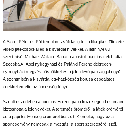
A Szent Péter és Pál-templom zsúfolásig telt a liturgikus öltözetet
viselő játékosokkal és a kisvárdai hívekkel. A latin nyelvű
szentmisét Michael Wallace Banach apostoli nuncius celebrálta
Szocska A. Ábel nyíregyházi és Palánki Ferenc debrecen-
nyíregyházi megyés püspökkel és a jelen lévő papsággal együtt.
A szentmisén a kisvárdai egyházközség kórusa csodálatos
énekkel emelte az ünnepség fényét.
Szentbeszédében a nuncius Ferenc pápa közelségéről és imáiról
biztosította a jelenlévőket. A teremtés öröméről, a játék öröméről
és a papi testvériség öröméről beszélt. Kiemelte, hogy ez a
sportesemény nemcsak a mozgás, a sport szeretetéről szól,