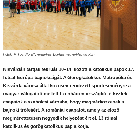
Fotók: P. Tóth Nóra/Nyíregyházi Egyházmegye/Magyar Kurír
Kisvárdán tartják február 10–14. között a katolikus papok 17.
futsal-Európa-bajnokságát. A Görögkatolikus Metropólia és
Kisvárda városa által közösen rendezett sporteseményre a
magyar válogatott mellett tizenhárom országból érkeztek
csapatok a szabolcsi városba, hogy megmérkőzzenek a
bajnoki trófeáért. A romániai csapatot, amely az előző
megmérettetésen negyedik helyezést ért el, 13 római
katolikus és görögkatolikus pap alkotja.