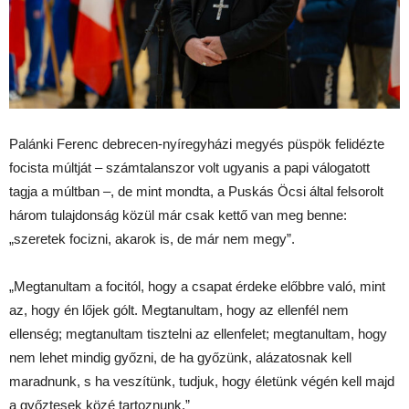
Palánki Ferenc debrecen-nyíregyházi megyés püspök felidézte
focista múltját – számtalanszor volt ugyanis a papi válogatott
tagja a múltban –, de mint mondta, a Puskás Öcsi által felsorolt
három tulajdonság közül már csak kettő van meg benne:
„szeretek focizni, akarok is, de már nem megy”.
„Megtanultam a focitól, hogy a csapat érdeke előbbre való, mint
az, hogy én lőjek gólt. Megtanultam, hogy az ellenfél nem
ellenség; megtanultam tisztelni az ellenfelet; megtanultam, hogy
nem lehet mindig győzni, de ha győzünk, alázatosnak kell
maradnunk, s ha veszítünk, tudjuk, hogy életünk végén kell majd
a győztesek közé tartoznunk.”