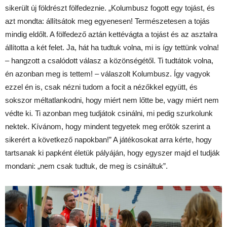
sikerült új földrészt fölfedeznie. „Kolumbusz fogott egy tojást, és
azt mondta: állítsátok meg egyenesen! Természetesen a tojás
mindig eldőlt. A fölfedező aztán kettévágta a tojást és az asztalra
állította a két felet. Ja, hát ha tudtuk volna, mi is így tettünk volna!
– hangzott a csalódott válasz a közönségétől. Ti tudtátok volna,
én azonban meg is tettem! – válaszolt Kolumbusz. Így vagyok
ezzel én is, csak nézni tudom a focit a nézőkkel együtt, és
sokszor méltatlankodni, hogy miért nem lőtte be, vagy miért nem
védte ki. Ti azonban meg tudjátok csinálni, mi pedig szurkolunk
nektek. Kívánom, hogy mindent tegyetek meg erőtök szerint a
sikerért a következő napokban!” A játékosokat arra kérte, hogy
tartsanak ki papként életük pályáján, hogy egyszer majd el tudják
mondani: „nem csak tudtuk, de meg is csináltuk”.