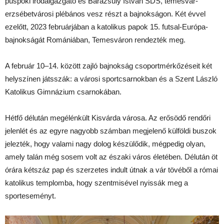
püspöki irodaigazgató és Barazsuly István SDS, temesvár-
erzsébetvárosi plébános vesz részt a bajnokságon. Két évvel
ezelőtt, 2023 februárjában a katolikus papok 15. futsal-Európa-
bajnokságát Romániában, Temesváron rendezték meg.
A február 10–14. között zajló bajnokság csoportmérkőzéseit két
helyszínen játsszák: a városi sportcsarnokban és a Szent László
Katolikus Gimnázium csarnokában.
Hétfő délután megélénkült Kisvárda városa. Az erősödő rendőri
jelenlét és az egyre nagyobb számban megjelenő külföldi buszok
jelezték, hogy valami nagy dolog készülődik, mégpedig olyan,
amely talán még sosem volt az északi város életében. Délután öt
órára kétszáz pap és szerzetes indult útnak a vár tövéből a római
katolikus templomba, hogy szentmisével nyissák meg a
sporteseményt.