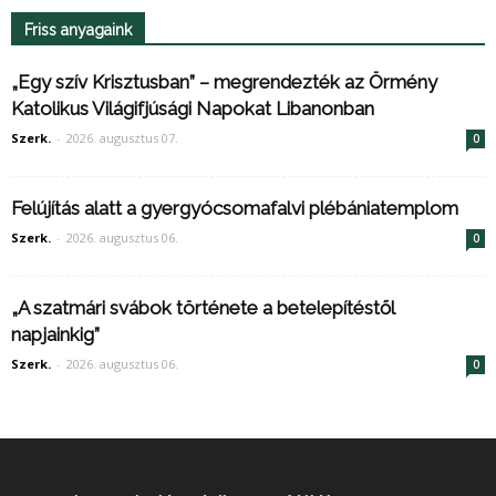
Friss anyagaink
„Egy szív Krisztusban” – megrendezték az Örmény
Katolikus Világifjúsági Napokat Libanonban
Szerk.
-
2026. augusztus 07.
0
Felújítás alatt a gyergyócsomafalvi plébániatemplom
Szerk.
-
2026. augusztus 06.
0
„A szatmári svábok története a betelepítéstől
napjainkig”
Szerk.
-
2026. augusztus 06.
0