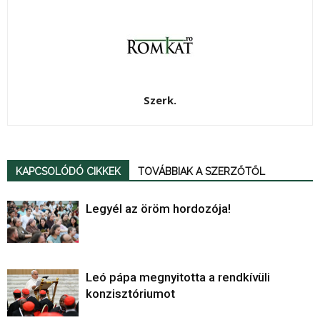
Szerk.
KAPCSOLÓDÓ CIKKEK
TOVÁBBIAK A SZERZŐTŐL
Legyél az öröm hordozója!
Leó pápa megnyitotta a rendkívüli
konzisztóriumot