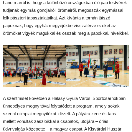
hanem arról is, hogy a különböző országokban élő pap testvérek
tudjanak egymás gondjairól, örömeiről, megosszák egymással
lelkipásztori tapasztalataikat. Azt kívánta a tornán játszó
papoknak, hogy egyházmegyéjükbe visszatérve ezeket az
örömöket vigyék magukkal és osszák meg a papokkal, híveikkel.
A szentmisét követően a Halasy Gyula Városi Sportcsarnokban
ünnepélyes megnyitóval folytatódott a program, amely sokak
szerint olimpiai megnyitókat idézett. A pályára zene és taps
mellett vonultak zászlóikkal a csapatok, utoljára – óriási
üdvrivalgás közepette – a magyar csapat. A Kisvárdai Huszár