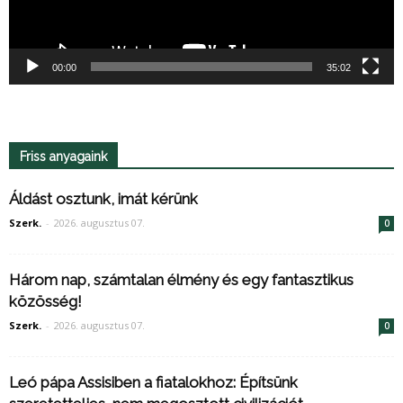
00:00
35:02
Friss anyagaink
Áldást osztunk, imát kérünk
Szerk.
-
2026. augusztus 07.
0
Három nap, számtalan élmény és egy fantasztikus
közösség!
Szerk.
-
2026. augusztus 07.
0
Leó pápa Assisiben a fiatalokhoz: Építsünk