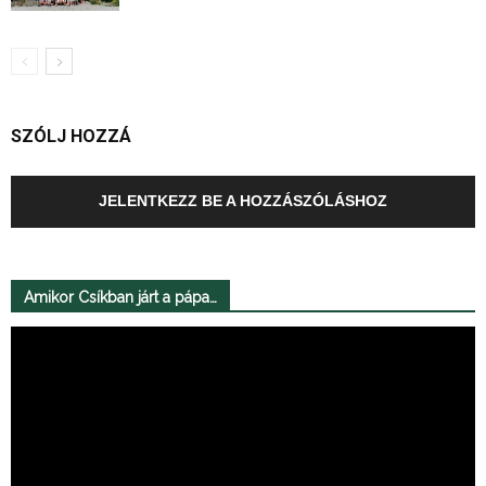
SZÓLJ HOZZÁ
JELENTKEZZ BE A HOZZÁSZÓLÁSHOZ
Amikor Csíkban járt a pápa…
Videólejátszó