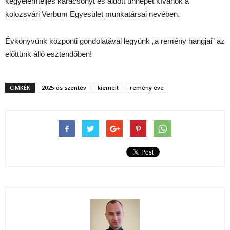
kegyelemteljes karácsonyt és áldott ünnepet kívánok a
kolozsvári Verbum Egyesület munkatársai nevében.
Évkönyvünk központi gondolatával legyünk „a remény hangjai” az
előttünk álló esztendőben!
CIMKÉK
2025-ös szentév
kiemelt
remény éve