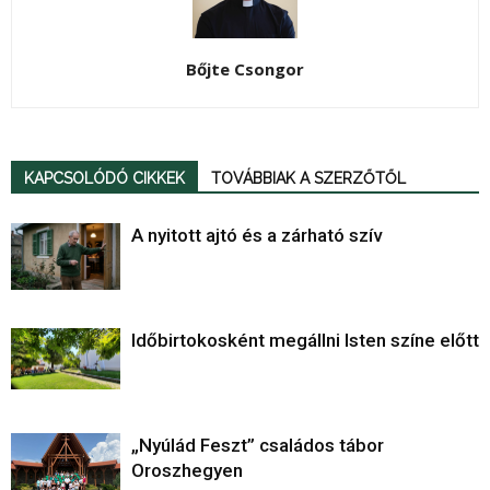
Bőjte Csongor
KAPCSOLÓDÓ CIKKEK
TOVÁBBIAK A SZERZŐTŐL
A nyitott ajtó és a zárható szív
Időbirtokosként megállni Isten színe előtt
„Nyúlád Feszt” családos tábor
Oroszhegyen