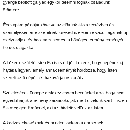
gyenge beoltott gallyak egykor teremni fognak családunk
örömére.
Édesapám példáját követve az előttünk álló szentévben én
személyesen erre szeretnék törekedni: életem elvadult ágainak új
esélyt adjak, és beoltsam nemes, a bőséges termény reményét
hordozó ágakkal.
A közénk születő Isten Fia is ezért jött közénk, hogy népének új
hajtása legyen, amely annak reményét hordozza, hogy Isten
szereti az ő népét, és hazavárja országába.
Születésének ünnepe emlékeztessen bennünket arra, hogy nem
egyedül járjuk a remény zarándokútját, mert ő velünk van! Hiszen
ő a megígért Emánuel, aki azt hirdeti: velünk az Isten.
A kedves olvasóknak és minden jóakaratú embernek