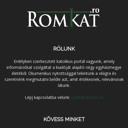
RÓLUNK
Erdélyben szerkesztett katolikus portál vagyunk, amely
információkat szolgáltat a kiadóját alapító négy egyházmegye
életéből. Ökumenikus nyitottsággal tekintünk a világra és
szeretnénk megmutatni belőle azt, amit értékesnek, relevánsnak
látunk.
Lépj kapcsolatba velünk:
szerk@verbum.ro
KÖVESS MINKET