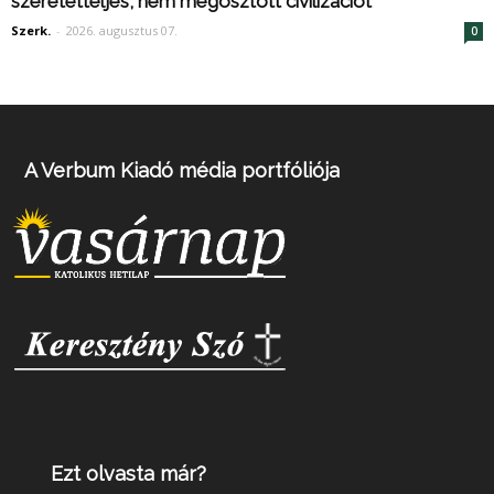
szeretetteljes, nem megosztott civilizációt
Szerk.
-
2026. augusztus 07.
0
A Verbum Kiadó média portfóliója
Ezt olvasta már?