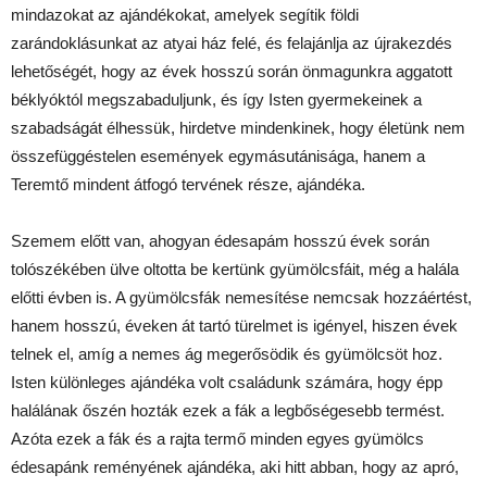
mindazokat az ajándékokat, amelyek segítik földi
zarándoklásunkat az atyai ház felé, és felajánlja az újrakezdés
lehetőségét, hogy az évek hosszú során önmagunkra aggatott
béklyóktól megszabaduljunk, és így Isten gyermekeinek a
szabadságát élhessük, hirdetve mindenkinek, hogy életünk nem
összefüggéstelen események egymásutánisága, hanem a
Teremtő mindent átfogó tervének része, ajándéka.
Szemem előtt van, ahogyan édesapám hosszú évek során
tolószékében ülve oltotta be kertünk gyümölcsfáit, még a halála
előtti évben is. A gyümölcsfák nemesítése nemcsak hozzáértést,
hanem hosszú, éveken át tartó türelmet is igényel, hiszen évek
telnek el, amíg a nemes ág megerősödik és gyümölcsöt hoz.
Isten különleges ajándéka volt családunk számára, hogy épp
halálának őszén hozták ezek a fák a legbőségesebb termést.
Azóta ezek a fák és a rajta termő minden egyes gyümölcs
édesapánk reményének ajándéka, aki hitt abban, hogy az apró,