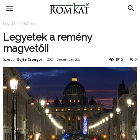
RomKat.ro
Főoldal
Hőmérő
Legyetek a remény
magvetői!
Szerző:
Bőjte Csongor
-
2024. december 25.
1015
0