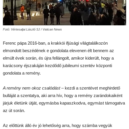
Fotó: Vértesaljai László SJ / Vatican News
Ferenc pápa 2016-ban, a krakkói ifjúsági világtalálkozón
elmondott beszédének e gondolata elevenen élt bennem az
elmúlt évek során, és újra fellángolt, amikor kiderült, hogy a
karácsony éjszakáján kezdődő jubileumi szentév központi
gondolata a remény.
A remény nem okoz csalódást –
kezdi a szentévet meghirdető
bulláját a szentatya, aki arra hív, hogy a remény zarándokaiként
járjuk életünk útját, egymásba kapaszkodva, egymást támogatva
az út során.
Az előttünk álló év jó lehetőség arra, hogy számba vegyük