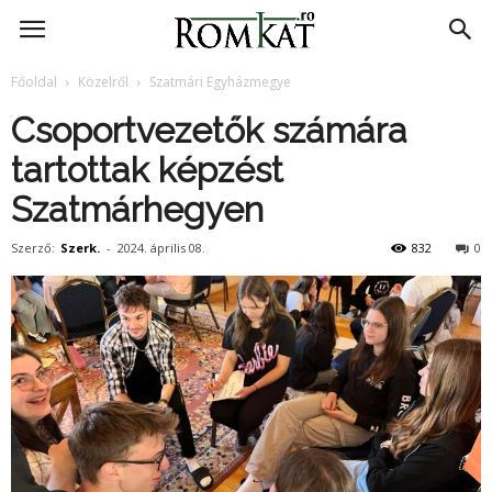
RomKat.ro
Főoldal
Közelről
Szatmári Egyházmegye
Csoportvezetők számára
tartottak képzést
Szatmárhegyen
Szerző:
Szerk.
-
2024. április 08.
832
0