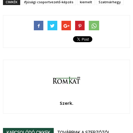
CIMKÉK
ifjúsági csoportvezető-képzés
kiemelt
Szatmárhegy
Szerk.
KAPCSOLÓDÓ CIKKEK
TOVÁBBIAK A SZERZŐTŐL