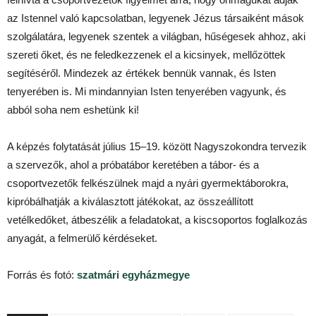
az Istennel való kapcsolatban, legyenek Jézus társaiként mások
szolgálatára, legyenek szentek a világban, hűségesek ahhoz, aki
szereti őket, és ne feledkezzenek el a kicsinyek, mellőzöttek
segítéséről. Mindezek az értékek bennük vannak, és Isten
tenyerében is. Mi mindannyian Isten tenyerében vagyunk, és
abból soha nem eshetünk ki!
A képzés folytatását július 15–19. között Nagyszokondra tervezik
a szervezők, ahol a próbatábor keretében a tábor- és a
csoportvezetők felkészülnek majd a nyári gyermektáborokra,
kipróbálhatják a kiválasztott játékokat, az összeállított
vetélkedőket, átbeszélik a feladatokat, a kiscsoportos foglalkozás
anyagát, a felmerülő kérdéseket.
Forrás és fotó:
szatmári egyházmegye