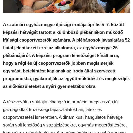
A szatmári egyházmegye ifjúsági irodája április 5–7. között
képzési hétvégét tartott a különböző plébániákon működő
ifjúsági csoportvezetők számára. A plébánosok javaslatára 52
fiatal jelentkezett erre az alkalomra, az egyházmegye 26
plébániájáról. A képzési program lehetőséget kínált arra,
hogy a régi és új csoportvezetők jobban megismerjék
egymást, betekintést kapjanak az iroda által szervezett
programokba, gyakorolják az együttműködést és megkezdjék
az előkészületeket a nyári gyermektáborokra.
A részvevők a sokfajta elhangzó információ megszérzén túl
gazdagodtak közösségi tapasztalatokban, játék- és
csoportvezetési ismeretben. A dinamikus, hangulatos hétvége
során volt lehetőség visszajelzésekre, egymás megerősítésére,
tervezésre, előretekintésre. A remény évében az egyházmegye