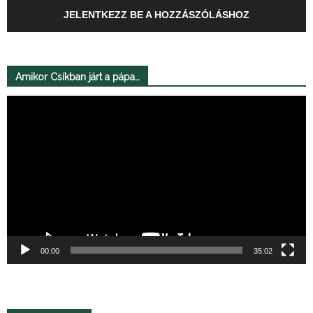
JELENTKEZZ BE A HOZZÁSZÓLÁSHOZ
Amikor Csíkban járt a pápa…
Videólejátszó
00:00
35:02