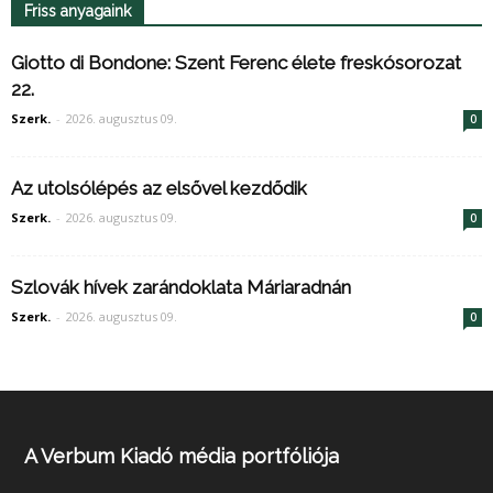
Friss anyagaink
Giotto di Bondone: Szent Ferenc élete freskósorozat
22.
Szerk.
-
2026. augusztus 09.
0
Az utolsólépés az elsővel kezdődik
Szerk.
-
2026. augusztus 09.
0
Szlovák hívek zarándoklata Máriaradnán
Szerk.
-
2026. augusztus 09.
0
A Verbum Kiadó média portfóliója