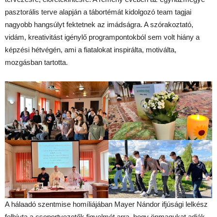
pasztorális terve alapján a tábortémát kidolgozó team tagjai
nagyobb hangsúlyt fektetnek az imádságra. A szórakoztató,
vidám, kreativitást igénylő programpontokból sem volt hiány a
képzési hétvégén, ami a fiatalokat inspirálta, motiválta,
mozgásban tartotta.
A hálaadó szentmise homíliájában Mayer Nándor ifjúsági lelkész
felhívta a csoportvezetők figyelmét arra, hogy önmagukat adják