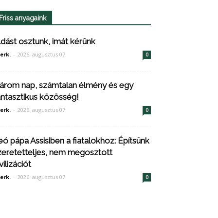
Friss anyagaink
ldást osztunk, imát kérünk
erk.
-
2026. augusztus 07.
0
árom nap, számtalan élmény és egy
antasztikus közösség!
erk.
-
2026. augusztus 07.
0
eó pápa Assisiben a fiatalokhoz: Építsünk
zeretetteljes, nem megosztott
vilizációt
erk.
-
2026. augusztus 07.
0