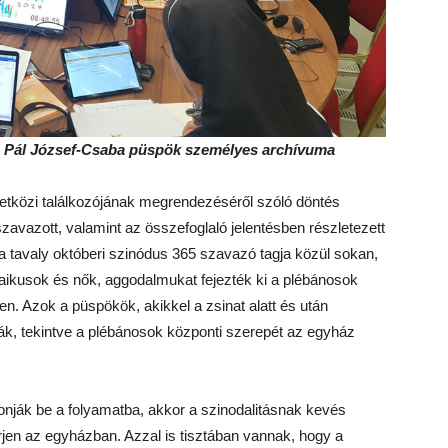
: Pál József-Csaba püspök személyes archívuma
zetközi találkozójának megrendezéséről szóló döntés
zavazott, valamint az összefoglaló jelentésben részletezett
t a tavaly októberi szinódus 365 szavazó tagja közül sokan,
 laikusok és nők, aggodalmukat fejezték ki a plébánosok
en. Azok a püspökök, akikkel a zsinat alatt és után
ák, tekintve a plébánosok központi szerepét az egyház
onják be a folyamatba, akkor a szinodalitásnak kevés
erjen az egyházban. Azzal is tisztában vannak, hogy a