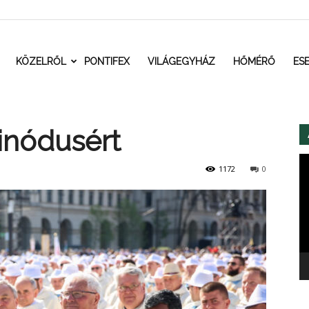
t.ro
KÖZELRŐL
PONTIFEX
VILÁGEGYHÁZ
HŐMÉRŐ
ES
inódusért
Vi
1172
0