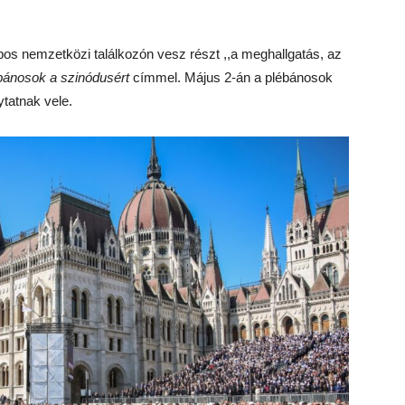
pos nemzetközi találkozón vesz részt ,,a meghallgatás, az
bánosok a szinódusért
címmel. Május 2-án a plébánosok
ytatnak vele.