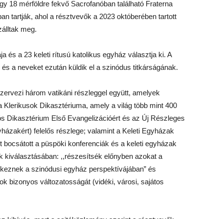
gy 18 mérföldre fekvő Sacrofanóban található Fraterna
n tartják, ahol a résztvevők a 2023 októberében tartott
szálltak meg.
a és a 23 keleti rítusú katolikus egyház választja ki. A
 és a neveket ezután küldik el a szinódus titkárságának.
szervezi három vatikáni részleggel együtt, amelyek
Klerikusok Dikasztériuma, amely a világ több mint 400
ciós Dikasztérium Első Evangelizációért és az Új Részleges
yházakért) felelős részlege; valamint a Keleti Egyházak
ot bocsátott a püspöki konferenciák és a keleti egyházak
k kiválasztásában: ,,részesítsék előnyben azokat a
delkeznek a szinódusi egyház perspektívájában” és
ok bizonyos változatosságát (vidéki, városi, sajátos