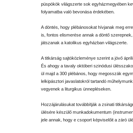
püspökök világszerte sok egyházmegyében kev
folyamatba való bevonása érdekében.
A döntés, hogy plébánosokat hívjanak meg err
is, fontos elismerése annak a döntő szerepnek
játszanak a katolikus egyházban világszerte.
A titkárság sajtóközleménye szerint a jövő áprili
És ahogy a tavaly októberi szinódusi ülésszako
ül majd a 300 plébános, hogy megosszák egymá
lelkipásztori javaslatokról tartandó műhelymun
vegyenek a liturgikus ünnepléseken.
Hozzájárulásukat továbbítják a zsinati titkárság
ülésére készülő munkadokumentum (instrumentu
jele annak, hogy e csoport képviselőit a záró ü