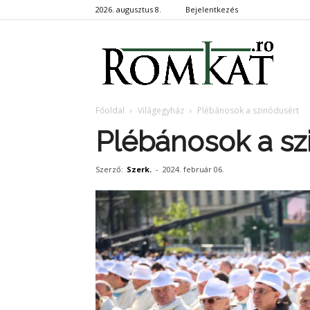
2026. augusztus 8.
Bejelentkezés
RomKa
Főoldal
Világegyház
Plébánosok a szinódusért
Plébánosok a sz
Szerző:
Szerk.
-
2024. február 06.