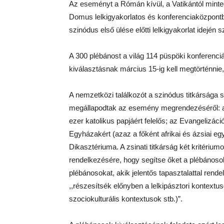
Az eseményt a Rómán kívül, a Vatikántól minte
Domus lelkigyakorlatos és konferenciaközpontba
szinódus első ülése előtti lelkigyakorlat idején 
A 300 plébánost a világ 114 püspöki konferenciáj
kiválasztásnak március 15-ig kell megtörténnie,
A nemzetközi találkozót a szinódus titkársága 
megállapodtak az esemény megrendezéséről: a 
ezer katolikus papjáért felelős; az Evangelizá
Egyházakért (azaz a főként afrikai és ázsiai eg
Dikasztériuma. A zsinati titkárság két kritérium
rendelkezésére, hogy segítse őket a plébánoso
plébánosokat, akik jelentős tapasztalattal ren
,,részesítsék előnyben a lelkipásztori kontextus
szociokulturális kontextusok stb.)”.