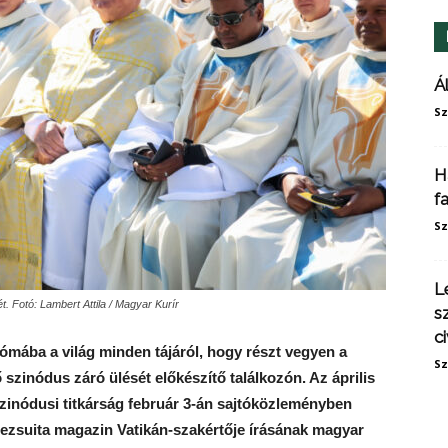
Á
Sz
H
f
Sz
L
 Fotó: Lambert Attila / Magyar Kurír
s
ci
ómába a világ minden tájáról, hogy részt vegyen a
Sz
zinódus záró ülését előkészítő találkozón. Az április
 szinódusi titkárság február 3-án sajtóközleményben
ezsuita magazin Vatikán-szakértője írásának magyar