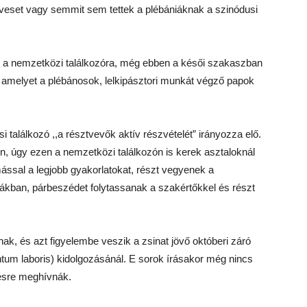
eset vagy semmit sem tettek a plébániáknak a szinódusi
e a nemzetközi találkozóra, még ebben a késői szakaszban
, amelyet a plébánosok, lelkipásztori munkát végző papok
si találkozó ,,a résztvevők aktív részvételét” irányozza elő.
n, úgy ezen a nemzetközi találkozón is kerek asztaloknál
ssal a legjobb gyakorlatokat, részt vegyenek a
kákban, párbeszédet folytassanak a szakértőkkel és részt
nak, és azt figyelembe veszik a zsinat jövő októberi záró
m laboris) kidolgozásánál. E sorok írásakor még nincs
lésre meghívnák.