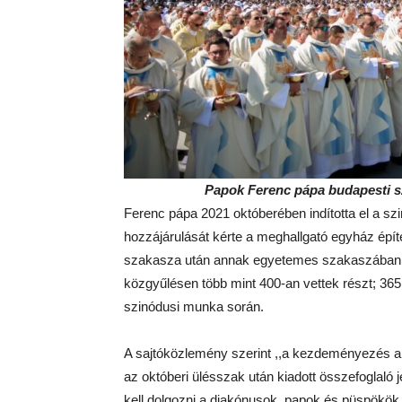
Papok Ferenc pápa budapesti sz
Ferenc pápa 2021 októberében indította el a sz
hozzájárulását kérte a meghallgató egyház épít
szakasza után annak egyetemes szakaszában, a
közgyűlésen több mint 400-an vettek részt; 36
szinódusi munka során.
A sajtóközlemény szerint ,,a kezdeményezés a sz
az októberi ülésszak után kiadott összefoglaló 
kell dolgozni a diakónusok, papok és püspökök