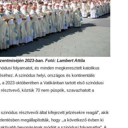
entmiséjén 2023-ban. Fotó: Lambert Attila
inódusi folyamatot, és minden megkeresztelt katolikus
éséhez. A szinódus helyi, országos és kontinentális
 2023 októberében a Vatikánban tartott első szinódusi
5 résztvevő, köztük 70 nem püspök, szavazhatott a
inódus résztvevői által kifejezett jelzésekre reagál”, akik
jelentésben megállapították, hogy ,,a következő évben ki
 aktívabb bevonásának módját a szinódusi folyamatba”. A