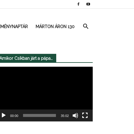
EMÉNYNAPTÁR
MÁRTON ÁRON 130
Amikor Csíkban járt a pápa…
deólejátszó
00:00
35:02