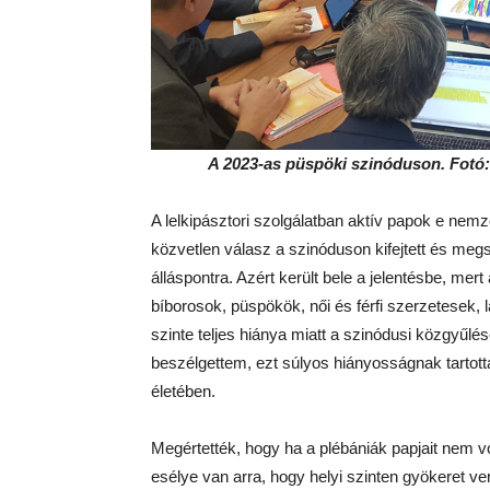
A 2023-as püspöki szinóduson. Fotó
A lelkipásztori szolgálatban aktív papok e nem
közvetlen válasz a szinóduson kifejtett és megs
álláspontra. Azért került bele a jelentésbe, mer
bíborosok, püspökök, női és férfi szerzetesek,
szinte teljes hiánya miatt a szinódusi közgyűlés
beszélgettem, ezt súlyos hiányosságnak tartott
életében.
Megértették, hogy ha a plébániák papjait nem v
esélye van arra, hogy helyi szinten gyökeret v