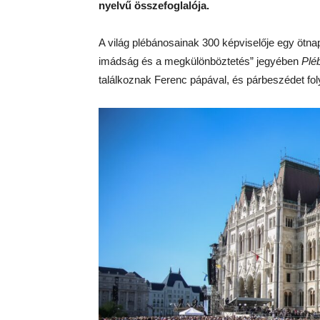
nyelvű összefoglalója.
A világ plébánosainak 300 képviselője egy ötna
imádság és a megkülönböztetés” jegyében
Plé
találkoznak Ferenc pápával, és párbeszédet fol