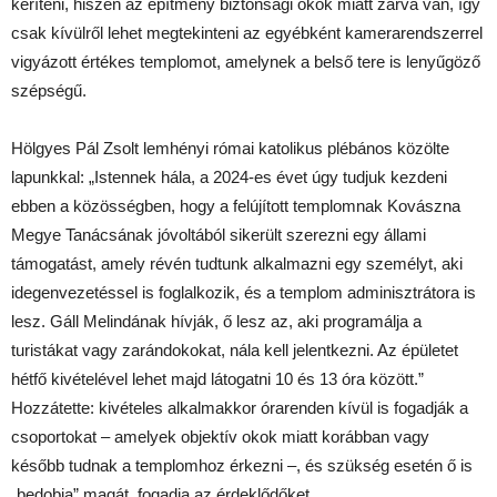
keríteni, hiszen az építmény biztonsági okok miatt zárva van, így
csak kívülről lehet megtekinteni az egyébként kamerarendszerrel
vigyázott értékes templomot, amelynek a belső tere is lenyűgöző
szépségű.
Hölgyes Pál Zsolt lemhényi római katolikus plébános közölte
lapunkkal: „Istennek hála, a 2024-es évet úgy tudjuk kezdeni
ebben a közösségben, hogy a felújított templomnak Kovászna
Megye Tanácsának jóvoltából sikerült szerezni egy állami
támogatást, amely révén tudtunk alkalmazni egy személyt, aki
idegenvezetéssel is foglalkozik, és a templom adminisztrátora is
lesz. Gáll Melindának hívják, ő lesz az, aki programálja a
turistákat vagy zarándokokat, nála kell jelentkezni. Az épületet
hétfő kivételével lehet majd látogatni 10 és 13 óra között.”
Hozzátette: kivételes alkalmakkor órarenden kívül is fogadják a
csoportokat – amelyek objektív okok miatt korábban vagy
később tudnak a templomhoz érkezni –, és szükség esetén ő is
„bedobja” magát, fogadja az érdeklődőket.