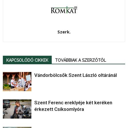
Szerk.
KAPCSOLÓDÓ CIKKEK
TOVÁBBIAK A SZERZŐTŐL
Vándorbölcsők Szent László oltáránál
Szent Ferenc ereklyéje két keréken
érkezett Csíksomlyóra