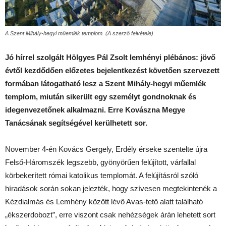
A Szent Mihály-hegyi műemlék templom. (A szerző felvétele)
Jó hírrel szolgált Hölgyes Pál Zsolt lemhényi plébános: jövő
évtől kezdődően előzetes bejelentkezést követően szervezett
formában látogatható lesz a Szent Mihály-hegyi műemlék
templom, miután sikerült egy személyt gondnoknak és
idegenvezetőnek alkalmazni. Erre Kovászna Megye
Tanácsának segítségével kerülhetett sor.
November 4-én Kovács Gergely, Erdély érseke szentelte újra
Felső-Háromszék legszebb, gyönyörűen felújított, várfallal
körbekerített római katolikus templomát. A felújításról szóló
híradások során sokan jelezték, hogy szívesen megtekintenék a
Kézdialmás és Lemhény között lévő Avas-tető alatt található
„ékszerdobozt”, erre viszont csak nehézségek árán lehetett sort