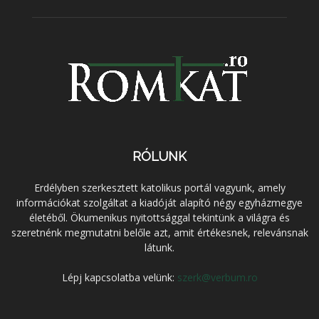
RÓLUNK
Erdélyben szerkesztett katolikus portál vagyunk, amely
információkat szolgáltat a kiadóját alapító négy egyházmegye
életéből. Ökumenikus nyitottsággal tekintünk a világra és
szeretnénk megmutatni belőle azt, amit értékesnek, relevánsnak
látunk.
Lépj kapcsolatba velünk:
szerk@verbum.ro