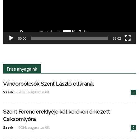
00:00
35:02
Friss anyagaink
Vándorbölcsők Szent László oltáránál
Szerk.
-
2026. augusztus 08.
0
Szent Ferenc ereklyéje két keréken érkezett
Csíksomlyóra
Szerk.
-
2026. augusztus 08.
0