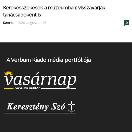
Kerekesszékesek a múzeumban: visszavárják
tanácsadóként is
Szerk.
-
2026. augusztus 08.
0
A Verbum Kiadó média portfóliója