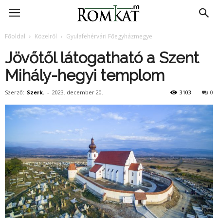
RomKat.ro
Főoldal
Közelről
Gyulafehérvári Főegyházmegye
Jövőtől látogatható a Szent
Mihály-hegyi templom
Szerző:
Szerk.
-
2023. december 20.
3103
0