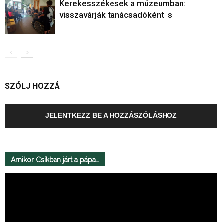
Kerekesszékesek a múzeumban:
visszavárják tanácsadóként is
SZÓLJ HOZZÁ
JELENTKEZZ BE A HOZZÁSZÓLÁSHOZ
Amikor Csíkban járt a pápa…
Videólejátszó