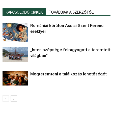
KAPCSOLÓDÓ CIKKEK
TOVÁBBIAK A SZERZŐTŐL
Romániai körúton Assisi Szent Ferenc
ereklyéi
„Isten szépsége felragyogott a teremtett
világban”
Megteremteni a találkozás lehetőségét