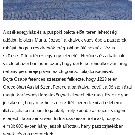
A székesegyház és a püspöki palota előtti téren lehetőség
adódott felölteni Mária, József, a királyok vagy épp a pásztorok
ruháját, hogy a résztvevők még jobban átélhessék Jézus
születéstörténetének egy-egy jelenetét. Heródes és a katonák
viseletét azonban nem, azért, hogy senki se rendelkezzen még
néhány perc erejéig sem az ők gonosz tulajdonságaival.
Böjte Csaba ferences szerzetes felidézte, hogy 1223 telén
Greccióban Assisi Szent Ferenc a barátaival együtt a Jóisten által
megírt karácsonyi forgatókönyvet elevenítette meg. És ez olyan
jól sikerült, hogy máshol is elkezdték berendezni a betlehemet,
illetve játszani a pásztorjátékot, mely később az egész világon
elterjedt. Talán senki sem tudná összeszámolni azt, hogy az
elmúlt 800 évben hány jászolt állítottak, hány pásztorjátékban
vettek részt a gyermekek.