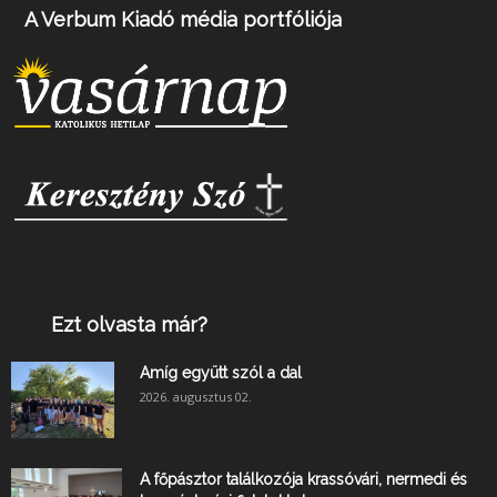
A Verbum Kiadó média portfóliója
Ezt olvasta már?
Amíg együtt szól a dal
2026. augusztus 02.
A főpásztor találkozója krassóvári, nermedi és