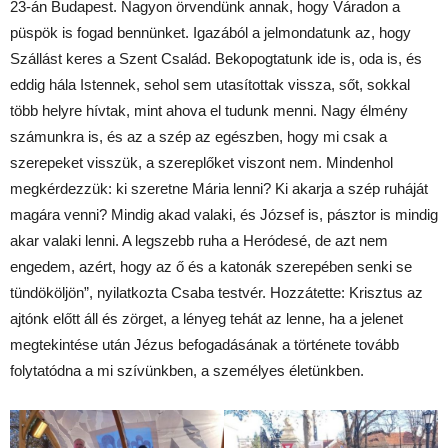
23-án Budapest. Nagyon örvendünk annak, hogy Váradon a
püspök is fogad bennünket. Igazából a jelmondatunk az, hogy
Szállást keres a Szent Család. Bekopogtatunk ide is, oda is, és
eddig hála Istennek, sehol sem utasítottak vissza, sőt, sokkal
több helyre hívtak, mint ahova el tudunk menni. Nagy élmény
számunkra is, és az a szép az egészben, hogy mi csak a
szerepeket visszük, a szereplőket viszont nem. Mindenhol
megkérdezzük: ki szeretne Mária lenni? Ki akarja a szép ruháját
magára venni? Mindig akad valaki, és József is, pásztor is mindig
akar valaki lenni. A legszebb ruha a Heródesé, de azt nem
engedem, azért, hogy az ő és a katonák szerepében senki se
tündököljön”, nyilatkozta Csaba testvér. Hozzátette: Krisztus az
ajtónk előtt áll és zörget, a lényeg tehát az lenne, ha a jelenet
megtekintése után Jézus befogadásának a története tovább
folytatódna a mi szívünkben, a személyes életünkben.