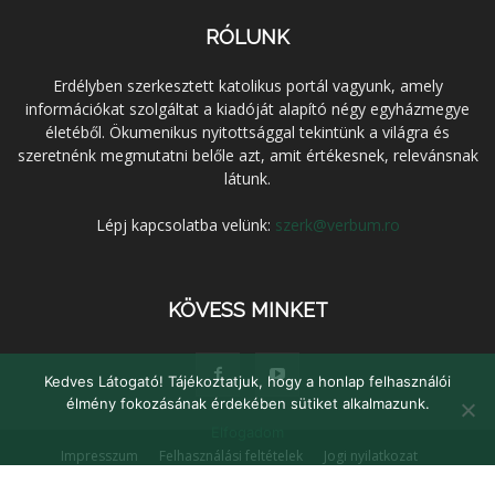
RÓLUNK
Erdélyben szerkesztett katolikus portál vagyunk, amely
információkat szolgáltat a kiadóját alapító négy egyházmegye
életéből. Ökumenikus nyitottsággal tekintünk a világra és
szeretnénk megmutatni belőle azt, amit értékesnek, relevánsnak
látunk.
Lépj kapcsolatba velünk:
szerk@verbum.ro
KÖVESS MINKET
Kedves Látogató! Tájékoztatjuk, hogy a honlap felhasználói
élmény fokozásának érdekében sütiket alkalmazunk.
Elfogadom
Impresszum
Felhasználási feltételek
Jogi nyilatkozat
Adatvédelem
Médiaajánlat
Kapcsolat