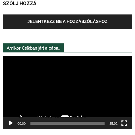
SZÓLJ HOZZÁ
JELENTKEZZ BE A HOZZÁSZÓLÁSHOZ
Amikor Csíkban járt a pápa…
Videólejátszó
00:00
35:02