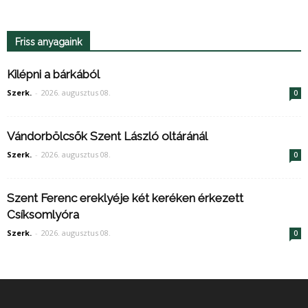
Friss anyagaink
Kilépni a bárkából
Szerk.
-
2026. augusztus 08.
0
Vándorbölcsők Szent László oltáránál
Szerk.
-
2026. augusztus 08.
0
Szent Ferenc ereklyéje két keréken érkezett
Csíksomlyóra
Szerk.
-
2026. augusztus 08.
0