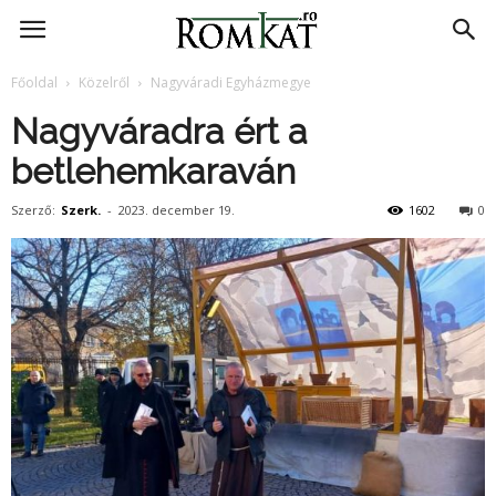
RomKat.ro
Főoldal
Közelről
Nagyváradi Egyházmegye
Nagyváradra ért a
betlehemkaraván
Szerző:
Szerk.
-
2023. december 19.
1602
0