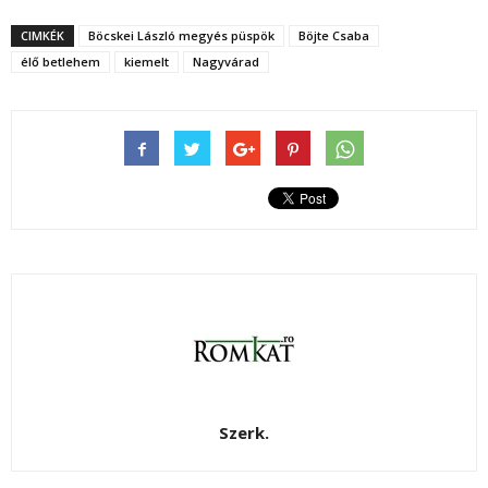
CIMKÉK
Böcskei László megyés püspök
Böjte Csaba
élő betlehem
kiemelt
Nagyvárad
Szerk.