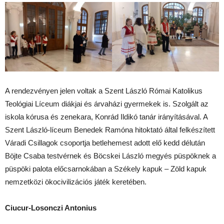
A rendezvényen jelen voltak a Szent László Római Katolikus
Teológiai Líceum diákjai és árvaházi gyermekek is. Szolgált az
iskola kórusa és zenekara, Konrád Ildikó tanár irányításával. A
Szent László-líceum Benedek Ramóna hitoktató által felkészített
Váradi Csillagok csoportja betlehemest adott elő kedd délután
Böjte Csaba testvérnek és Böcskei László megyés püspöknek a
püspöki palota előcsarnokában a Székely kapuk – Zöld kapuk
nemzetközi ökocivilizációs játék keretében.
Ciucur-Losonczi Antonius