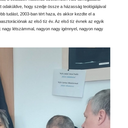
tt odaküldve, hogy szedje össze a házasság teológiájával
bb tudást, 2003-ban tért haza, és akkor kezdte el a
sztorációnak az első tíz év. Az első tíz évnek az egyik
ek nagy létszámmal, nagyon nagy igénnyel, nagyon nagy