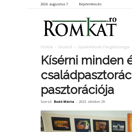
2026. augusztus 7.
Bejelentkezés
RomKa
Főoldal
Közelről
Gyulafehérvári Főegyházmegye
Kísérni minden 
családpasztorác
pasztorációja
Szerző:
Bodó Márta
-
2023. október 29.