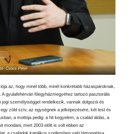
tó: Csúcs Péter
iója az, hogy minél több, minél konkrétabb házaspároknak,
. A gyulafehérvári főegyházmegyéhez tartozó pasztorális
 jogi személyiséggel rendelkezik, vannak dolgozói és
 egy zöld szív, az egységnek a jelképezésére, két test és
usban, a mottója pedig: a hit kegyelem, a család áldás, a
mit mondani, mert 2003 előtt is volt ebben az
at, a családok katolikus szellemben való támogatása.