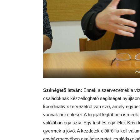
Fo
Szénégető István:
Ennek a szervezetnek a víz
családoknak kézzelfogható segítséget nyújtson
koordinatív szervezetről van szó, amely egyben
vannak önkéntesei. A logóját legtöbben ismerik,
valójában egy szív. Egy test és egy lélek Kriszt
gyermek a jövő. A kezdetek előttről is kell vala
egyházmegyében családszeretet, családszolgál