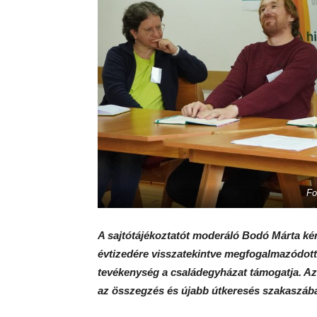
Fo
A sajtótájékoztatót moderáló Bodó Márta kér
évtizedére visszatekintve megfogalmazódott 
tevékenység a családegyházat támogatja.
Az
az összegzés és újabb útkeresés szakaszába