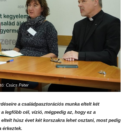
tó: Csúcs Péter
déseire a családpasztorációs munka eltelt két
a legfőbb cél, vízió, mégpedig az, hogy ez a
 eltelt húsz évet két korszakra lehet osztani, most pedig
 érkeztek.