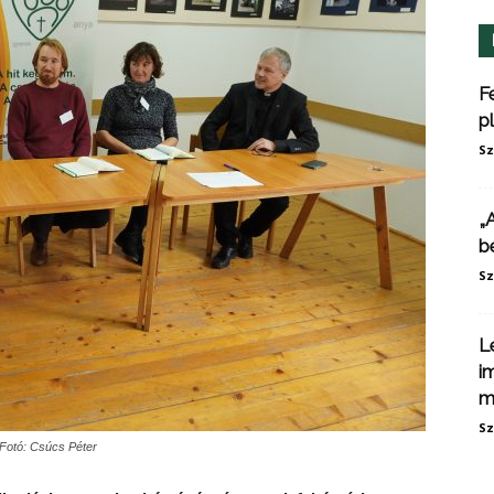
F
p
Sz
„
b
Sz
L
i
m
Sz
 Fotó: Csúcs Péter