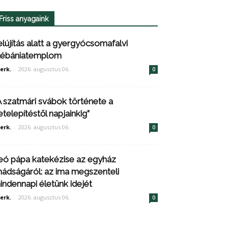
Friss anyagaink
elújítás alatt a gyergyócsomafalvi
lébániatemplom
erk.
-
2026. augusztus 06.
0
A szatmári svábok története a
etelepítéstől napjainkig”
erk.
-
2026. augusztus 06.
0
eó pápa katekézise az egyház
mádságáról: az ima megszenteli
indennapi életünk idejét
erk.
-
2026. augusztus 06.
0