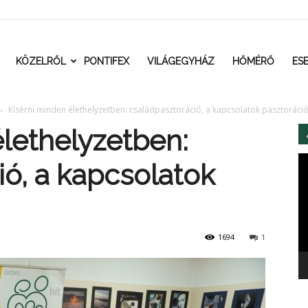
t.ro
KÖZELRŐL
PONTIFEX
VILÁGEGYHÁZ
HŐMÉRŐ
ES
Kísérni minden élethelyzetben: családpasztoráció, a kapcsolatok pasztoráció
élethelyzetben:
Vi
ió, a kapcsolatok
1694
1