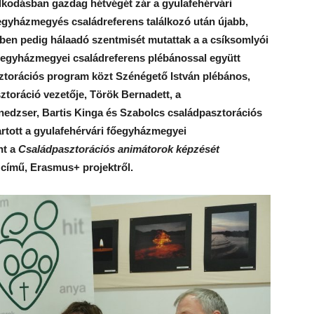
kodásban gazdag hétvégét zár a gyulafehérvári
gyházmegyés családreferens találkozó után újabb,
ben pedig hálaadó szentmisét mutattak a a csíksomlyói
 egyházmegyei családreferens plébánossal együtt
sztorációs program közt Szénégető István plébános,
toráció vezetője, Török Bernadett, a
edzser, Bartis Kinga és Szabolcs családpasztorációs
artott a gyulafehérvári főegyházmegyei
nt a
Családpasztorációs animátorok képzését
című, Erasmus+ projektről.