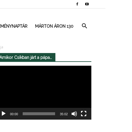
EMÉNYNAPTÁR
MÁRTON ÁRON 130
ja
Amikor Csíkban járt a pápa…
deólejátszó
00:00
35:02