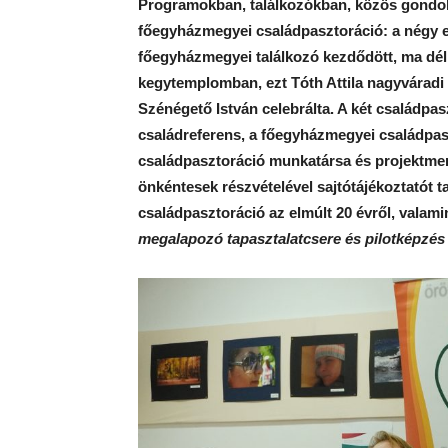
Programokban, találkozókban, közös gondol
főegyházmegyei családpasztoráció: a négy e
főegyházmegyei találkozó kezdődött, ma dél
kegytemplomban, ezt Tóth Attila nagyváradi
Szénégető István celebrálta. A két családpa
családreferens, a főegyházmegyei családpasz
családpasztoráció munkatársa és projektmen
önkéntesek részvételével sajtótájékoztatót t
családpasztoráció az elmúlt 20 évről, valami
megalapozó tapasztalatcsere és pilotképzés