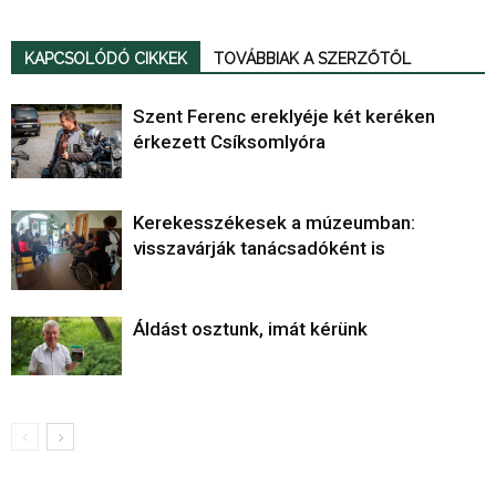
KAPCSOLÓDÓ CIKKEK
TOVÁBBIAK A SZERZŐTŐL
Szent Ferenc ereklyéje két keréken
érkezett Csíksomlyóra
Kerekesszékesek a múzeumban:
visszavárják tanácsadóként is
Áldást osztunk, imát kérünk