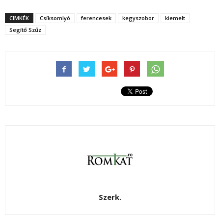
CIMKÉK
Csíksomlyó
ferencesek
kegyszobor
kiemelt
Segítő Szűz
Szerk.