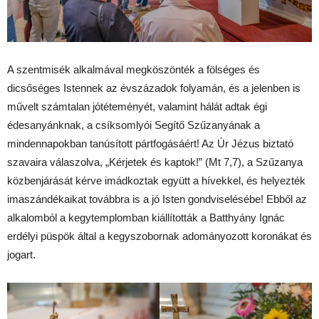
A szentmisék alkalmával megköszönték a fölséges és
dicsőséges Istennek az évszázadok folyamán, és a jelenben is
művelt számtalan jótéteményét, valamint hálát adtak égi
édesanyánknak, a csíksomlyói Segítő Szűzanyának a
mindennapokban tanúsított pártfogásáért! Az Úr Jézus biztató
szavaira válaszolva, „Kérjetek és kaptok!” (Mt 7,7), a Szűzanya
közbenjárását kérve imádkoztak együtt a hívekkel, és helyezték
imaszándékaikat továbbra is a jó Isten gondviselésébe! Ebből az
alkalomból a kegytemplomban kiállították a Batthyány Ignác
erdélyi püspök által a kegyszobornak adományozott koronákat és
jogart.