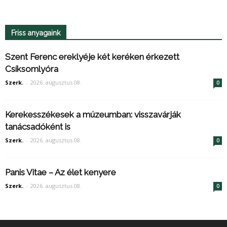
Friss anyagaink
Szent Ferenc ereklyéje két keréken érkezett
Csíksomlyóra
Szerk.
-
2026. augusztus 08.
0
Kerekesszékesek a múzeumban: visszavárják
tanácsadóként is
Szerk.
-
2026. augusztus 08.
0
Panis Vitae – Az élet kenyere
Szerk.
-
2026. augusztus 08.
0