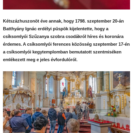
Kétszázhuszonöt éve annak, hogy 1798. szeptember 20-án
Batthyány Ignác erdélyi püspök kijelentette, hogy a
csíksomlyói Szűzanya szobra csodákról híres és koronára
érdemes. A csíksomlyói ferences közösség szeptember 17-én
a csíksomlyói kegytemplomban bemutatott szentmiséken
emlékezett meg e jeles évfordulóról.