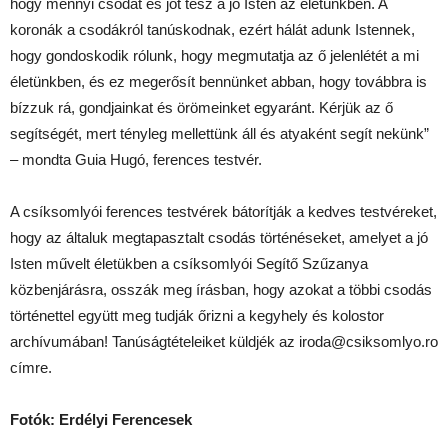
hogy mennyi csodát és jót tesz a jó Isten az életünkben. A
koronák a csodákról tanúskodnak, ezért hálát adunk Istennek,
hogy gondoskodik rólunk, hogy megmutatja az ő jelenlétét a mi
életünkben, és ez megerősít bennünket abban, hogy továbbra is
bízzuk rá, gondjainkat és örömeinket egyaránt. Kérjük az ő
segítségét, mert tényleg mellettünk áll és atyaként segít nekünk”
– mondta Guia Hugó, ferences testvér.
A csíksomlyói ferences testvérek bátorítják a kedves testvéreket,
hogy az általuk megtapasztalt csodás történéseket, amelyet a jó
Isten művelt életükben a csíksomlyói Segítő Szűzanya
közbenjárásra, osszák meg írásban, hogy azokat a többi csodás
történettel együtt meg tudják őrizni a kegyhely és kolostor
archívumában! Tanúságtételeiket küldjék az iroda@csiksomlyo.ro
címre.
Fotók: Erdélyi Ferencesek