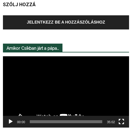
SZÓLJ HOZZÁ
JELENTKEZZ BE A HOZZÁSZÓLÁSHOZ
Amikor Csíkban járt a pápa…
Videólejátszó
00:00
35:02