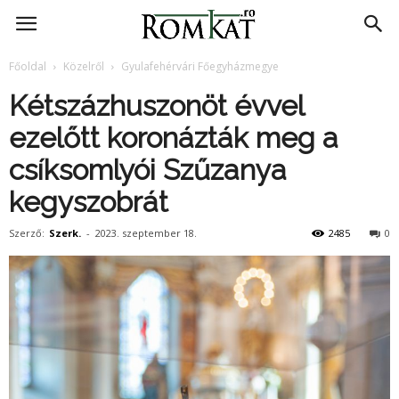
RomKat.ro
Főoldal
Közelről
Gyulafehérvári Főegyházmegye
Kétszázhuszonöt évvel
ezelőtt koronázták meg a
csíksomlyói Szűzanya
kegyszobrát
Szerző:
Szerk.
-
2023. szeptember 18.
2485
0