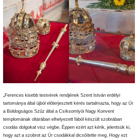
„Ferences kisebb testvérek rendjének Szent István erdélyi
tartománya által újból előterjesztett kérés tartalmazta, hogy az Úr
a Boldogságos Szűz által a Csíksomlyói Nagy Konvent
templomának oltárában elhelyezett fából készült szobrában
csodás dolgokat visz végbe. Éppen ezért azt kérik, jelentsük ki,
hogy azt a szobrot az Úr csodákkal dicsőítette meg. Hogy ezt