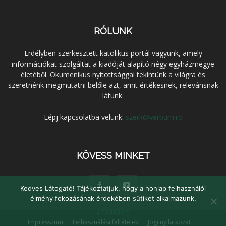
RÓLUNK
Erdélyben szerkesztett katolikus portál vagyunk, amely
információkat szolgáltat a kiadóját alapító négy egyházmegye
életéből. Ökumenikus nyitottsággal tekintünk a világra és
szeretnénk megmutatni belőle azt, amit értékesnek, relevánsnak
látunk.
Lépj kapcsolatba velünk:
szerk@verbum.ro
KÖVESS MINKET
Kedves Látogató! Tájékoztatjuk, hogy a honlap felhasználói
élmény fokozásának érdekében sütiket alkalmazunk.
Elfogadom
Impresszum
Felhasználási feltételek
Jogi nyilatkozat