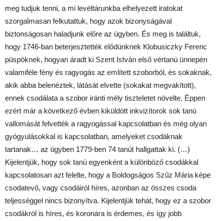
meg tudjuk tenni, a mi levéltárunkba elhelyezett iratokat
szorgalmasan felkutattuk, hogy azok bizonyságával
biztonságosan haladjunk előre az ügyben. És meg is találtuk,
hogy 1746-ban beterjesztették elődünknek Klobusiczky Ferenc
püspöknek, hogyan áradt ki Szent István első vértanú ünnepén
valamiféle fény és ragyogás az említett szoborból, és sokaknak,
akik abba belenéztek, látását elvette (sokakat megvakított),
ennek csodálata a szobor iránti mély tiszteletet növelte. Éppen
ezért már a következő évben kiküldött inkvizítorok sok tanú
vallomását felvették a ragyogással kapcsolatban és még olyan
gyógyulásokkal is kapcsolatban, amelyeket csodáknak
tartanak… az ügyben 1779-ben 74 tanút hallgattak ki. (…)
Kijelentjük, hogy sok tanú egyenként a különböző csodákkal
kapcsolatosan azt felelte, hogy a Boldogságos Szűz Mária képe
csodatevő, vagy csodáiról híres, azonban az összes csoda
teljességgel nincs bizonyítva. Kijelentjük tehát, hogy ez a szobor
csodákról is híres, és koronára is érdemes, és így jobb