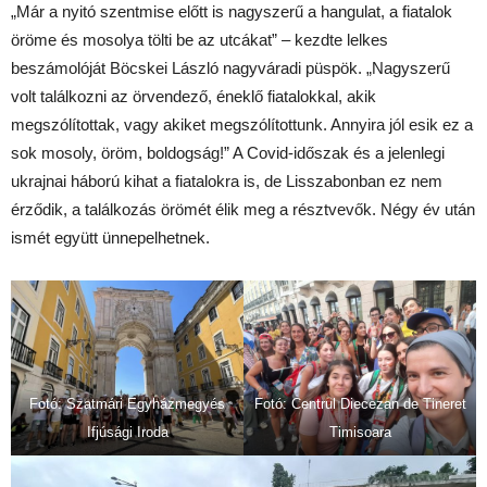
„Már a nyitó szentmise előtt is nagyszerű a hangulat, a fiatalok
öröme és mosolya tölti be az utcákat” – kezdte lelkes
beszámolóját Böcskei László nagyváradi püspök. „Nagyszerű
volt találkozni az örvendező, éneklő fiatalokkal, akik
megszólítottak, vagy akiket megszólítottunk. Annyira jól esik ez a
sok mosoly, öröm, boldogság!” A Covid-időszak és a jelenlegi
ukrajnai háború kihat a fiatalokra is, de Lisszabonban ez nem
érződik, a találkozás örömét élik meg a résztvevők. Négy év után
ismét együtt ünnepelhetnek.
Fotó: Szatmári Egyházmegyés
Fotó: Centrul Diecezan de Tineret
Ifjúsági Iroda
Timisoara