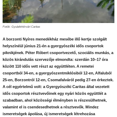
Fotók: Gyulafehérvári Caritas
A borzonti Nyíres menedékház mesébe illő kertje szolgált
helyszínéül június 21-én a gyergyószéki idős csoportok
piknikjének. Péter Róbert csoportvezető, szociális munkás, a
közös kirándulás szervezője elmondta: szerdán 10–17 óra
között 110 idős vett részt az együttléten. A remetei
csoportból 34-en, a gyergyószentmiklósiból 12-en, Alfaluból
25-en, Borzontról 12-en, Csomafalváról pedig 27-en érkeztek.
A cél egyértelmű volt: a Gyergyószéki Caritas által vezetett
idős csoportok résztvevőinek egy nyári közös együttlét a
szabadban, ahol közösségi élményben is részesülhetnek,
valamint el is csendesedhetnek a résztvevők. Mindez
ismeretségek ápolása, új ismeretségek létrehozása