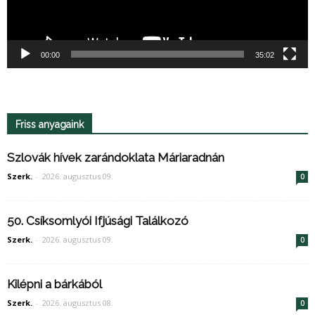
00:00
35:02
Friss anyagaink
Szlovák hívek zarándoklata Máriaradnán
Szerk.
-
2026. augusztus 09.
0
50. Csíksomlyói Ifjúsági Találkozó
Szerk.
-
2026. augusztus 09.
0
Kilépni a bárkából
Szerk.
-
2026. augusztus 08.
0