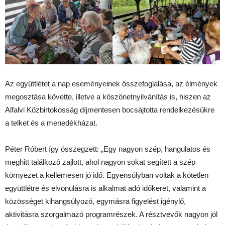
Az együttlétet a nap eseményeinek összefoglalása, az élmények
megosztása követte, illetve a köszönetnyilvánítás is, hiszen az
Alfalvi Közbirtokosság díjmentesen bocsájtotta rendelkezésükre
a telket és a menedékházat.
Péter Róbert így összegzett: „Egy nagyon szép, hangulatos és
meghitt találkozó zajlott, ahol nagyon sokat segített a szép
környezet a kellemesen jó idő. Egyensúlyban voltak a kötetlen
együttlétre és elvonulásra is alkalmat adó időkeret, valamint a
közösséget kihangsúlyozó, egymásra figyelést igénylő,
aktivitásra szorgalmazó programrészek. A résztvevők nagyon jól