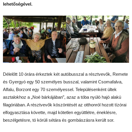
lehetőségével.
Délelőtt 10 órára érkeztek két autóbusszal a résztvevők, Remete
és Gyergyó egy 50 személyes busszal, valamint Csomafalva,
Alfalu, Borzont egy 70 személyessel. Településenként ültek
asztalokhoz a „Noé bárkájában”, azaz a tóba nyúló hajó alakú
filagóriában. A résztvevők köszöntését az otthonról hozott tízórai
elfogyasztása követte, majd kötetlen együttlétre, éneklésre,
beszélgetésre, tó körüli sétára és gombászásra került sor.