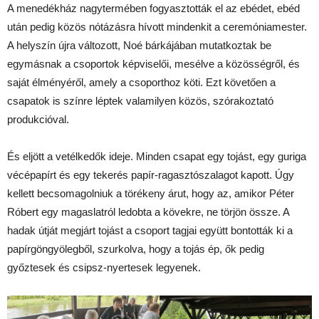
A menedékház nagytermében fogyasztották el az ebédet, ebéd
után pedig közös nótázásra hívott mindenkit a ceremóniamester.
A helyszín újra változott, Noé bárkájában mutatkoztak be
egymásnak a csoportok képviselői, mesélve a közösségről, és
saját élményéről, amely a csoporthoz köti. Ezt követően a
csapatok is színre léptek valamilyen közös, szórakoztató
produkcióval.
És eljött a vetélkedők ideje. Minden csapat egy tojást, egy guriga
vécépapírt és egy tekerés papír-ragasztószalagot kapott. Úgy
kellett becsomagolniuk a törékeny árut, hogy az, amikor Péter
Róbert egy magaslatról ledobta a kövekre, ne törjön össze. A
hadak útját megjárt tojást a csoport tagjai együtt bontották ki a
papírgöngyölegből, szurkolva, hogy a tojás ép, ők pedig
győztesek és csipsz-nyertesek legyenek.