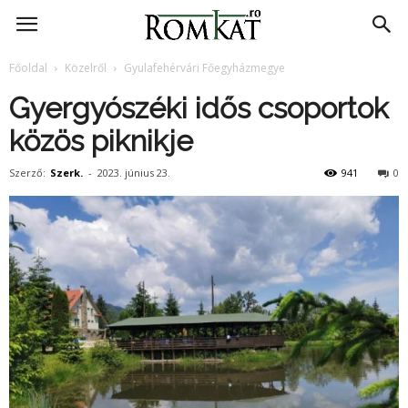
RomKat.ro
Főoldal
Közelről
Gyulafehérvári Főegyházmegye
Gyergyószéki idős csoportok
közös piknikje
Szerző:
Szerk.
-
2023. június 23.
941
0