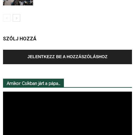
SZÓLJ HOZZÁ
JELENTKEZZ BE A HOZZÁSZÓLÁSHOZ
Amikor Csíkban járt a pápa…
Videólejátszó