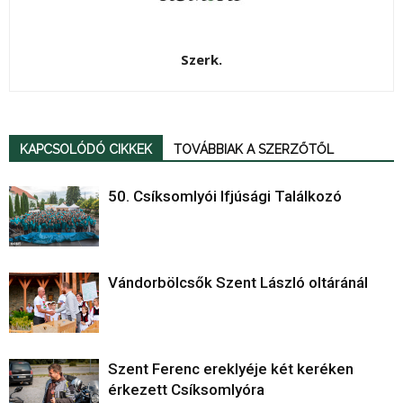
Szerk.
KAPCSOLÓDÓ CIKKEK
TOVÁBBIAK A SZERZŐTŐL
50. Csíksomlyói Ifjúsági Találkozó
Vándorbölcsők Szent László oltáránál
Szent Ferenc ereklyéje két keréken
érkezett Csíksomlyóra