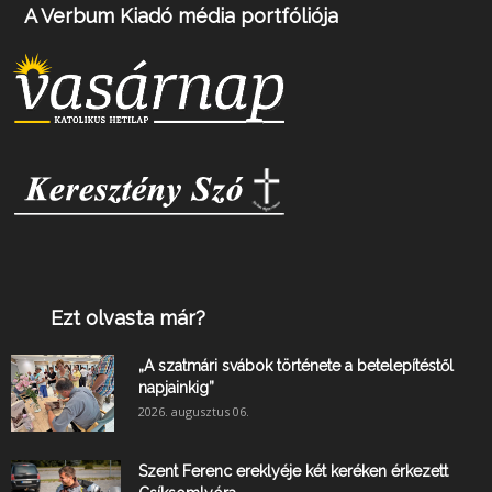
A Verbum Kiadó média portfóliója
Ezt olvasta már?
„A szatmári svábok története a betelepítéstől
napjainkig”
2026. augusztus 06.
Szent Ferenc ereklyéje két keréken érkezett