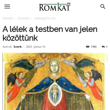
RomKat.ro
Főoldal
Útravaló
Lelkiségi forrás
A lélek a testben van jelen
közöttünk
Szerző:
Szerk.
-
2023. június 13.
1186
0