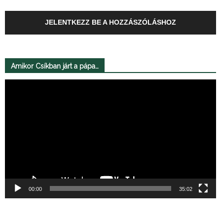
JELENTKEZZ BE A HOZZÁSZÓLÁSHOZ
Amikor Csíkban járt a pápa…
Videólejátszó
00:00
35:02