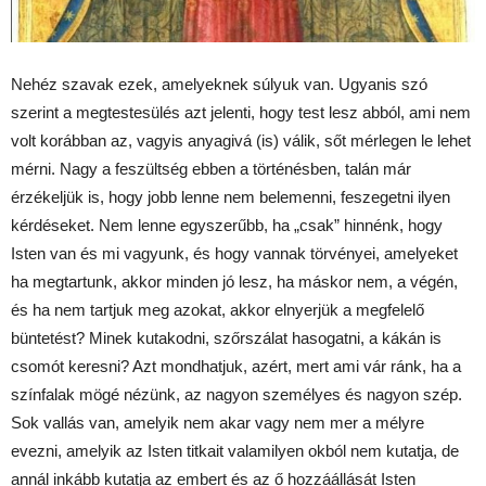
Nehéz szavak ezek, amelyeknek súlyuk van. Ugyanis szó
szerint a megtestesülés azt jelenti, hogy test lesz abból, ami nem
volt korábban az, vagyis anyagivá (is) válik, sőt mérlegen le lehet
mérni. Nagy a feszültség ebben a történésben, talán már
érzékeljük is, hogy jobb lenne nem belemenni, feszegetni ilyen
kérdéseket. Nem lenne egyszerűbb, ha „csak” hinnénk, hogy
Isten van és mi vagyunk, és hogy vannak törvényei, amelyeket
ha megtartunk, akkor minden jó lesz, ha máskor nem, a végén,
és ha nem tartjuk meg azokat, akkor elnyerjük a megfelelő
büntetést? Minek kutakodni, szőrszálat hasogatni, a kákán is
csomót keresni? Azt mondhatjuk, azért, mert ami vár ránk, ha a
színfalak mögé nézünk, az nagyon személyes és nagyon szép.
Sok vallás van, amelyik nem akar vagy nem mer a mélyre
evezni, amelyik az Isten titkait valamilyen okból nem kutatja, de
annál inkább kutatja az embert és az ő hozzáállását Isten