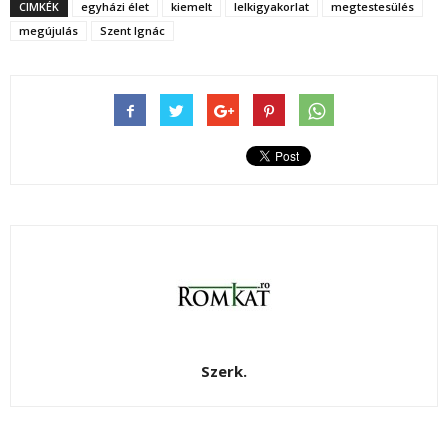
CIMKÉK
egyházi élet
kiemelt
lelkigyakorlat
megtestesülés
megújulás
Szent Ignác
Szerk.