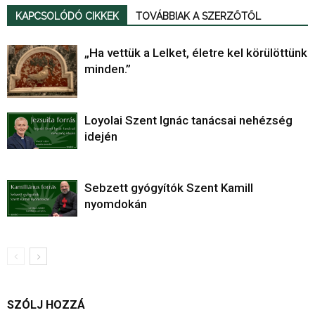
KAPCSOLÓDÓ CIKKEK
TOVÁBBIAK A SZERZŐTŐL
„Ha vettük a Lelket, életre kel körülöttünk
minden.”
Loyolai Szent Ignác tanácsai nehézség
idején
Sebzett gyógyítók Szent Kamill
nyomdokán
SZÓLJ HOZZÁ