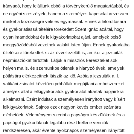
irányadó, hogy felálljunk ebből a törvénykerülő magatartásból, és
ne egyéni szeszélyek, hanem a személyes kapcsolat vezessen
minket a közösségre vele és egymással. Ennek a lefordítására
és gyakorlatiassá tételére törekedett Szent Ignác azáltal, hogy
olyan imamódokat és lelkigyakorlatokat ajánl, amelyek belső
meggyőződésből vezetnek valakit Isten útján. Ennek gyakorlatba
ültetésére törekedtek száz évvel ezelőtt is, amikor a jezsuiták
népmissziókat tartottak. Látjuk a missziós kereszteket sok
helyen ma is, és szemünkbe ötlenek a hiányzó évek, amelyek
pótlására elérkezettnek látszik az idő. Azóta a jezsuiták a II.
vatikáni zsinatot követően próbálták megújítani a módszereket,
amelyek által a lelkigyakorlatok gyakorlatát akarták napjainkra
alkalmazni. Ezért indultak a személyesen irányított vagy kísért
lelkigyakorlatok. Sajnos ezek nagyon kevés ember számára
elérhetőek. Véleményem szerint a papságra készülőknek és a
papságot gyakorlóknak legalább részt kellene venniük
rendszeresen, akár évente nyolcnapos személyesen irányított