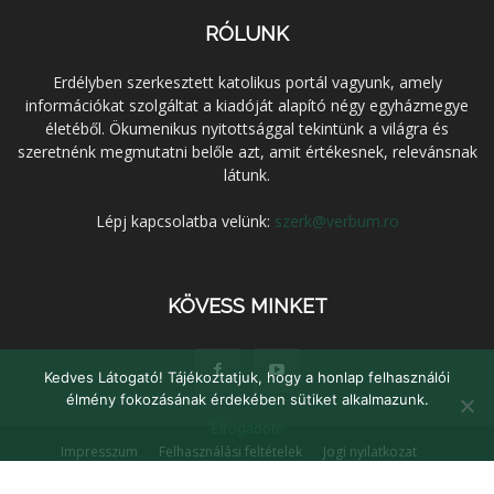
RÓLUNK
Erdélyben szerkesztett katolikus portál vagyunk, amely
információkat szolgáltat a kiadóját alapító négy egyházmegye
életéből. Ökumenikus nyitottsággal tekintünk a világra és
szeretnénk megmutatni belőle azt, amit értékesnek, relevánsnak
látunk.
Lépj kapcsolatba velünk:
szerk@verbum.ro
KÖVESS MINKET
Kedves Látogató! Tájékoztatjuk, hogy a honlap felhasználói
élmény fokozásának érdekében sütiket alkalmazunk.
Elfogadom
Impresszum
Felhasználási feltételek
Jogi nyilatkozat
Adatvédelem
Médiaajánlat
Kapcsolat