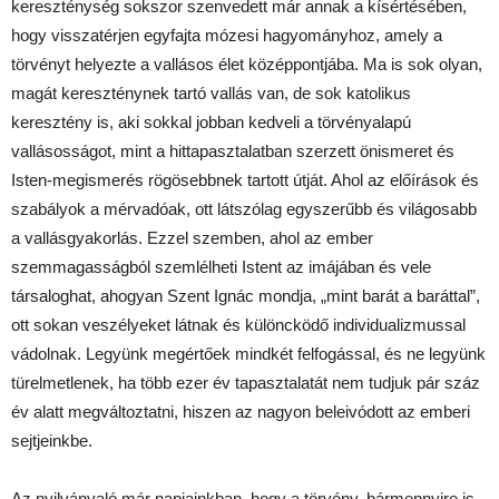
kereszténység sokszor szenvedett már annak a kísértésében,
hogy visszatérjen egyfajta mózesi hagyományhoz, amely a
törvényt helyezte a vallásos élet középpontjába. Ma is sok olyan,
magát kereszténynek tartó vallás van, de sok katolikus
keresztény is, aki sokkal jobban kedveli a törvényalapú
vallásosságot, mint a hittapasztalatban szerzett önismeret és
Isten-megismerés rögösebbnek tartott útját. Ahol az előírások és
szabályok a mérvadóak, ott látszólag egyszerűbb és világosabb
a vallásgyakorlás. Ezzel szemben, ahol az ember
szemmagasságból szemlélheti Istent az imájában és vele
társaloghat, ahogyan Szent Ignác mondja, „mint barát a baráttal”,
ott sokan veszélyeket látnak és különcködő individualizmussal
vádolnak. Legyünk megértőek mindkét felfogással, és ne legyünk
türelmetlenek, ha több ezer év tapasztalatát nem tudjuk pár száz
év alatt megváltoztatni, hiszen az nagyon beleivódott az emberi
sejtjeinkbe.
Az nyilvánvaló már napjainkban, hogy a törvény, bármennyire is