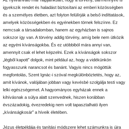
igyekszik rendet és haladást biztosítani az emberi közösségben
és a személyes életben, azt folyton felülírják a belső indíttatások,
amelyek közösségekben és egyénekben törnek felszínre. Ez
nemcsak a társadalomban, hanem az egyházban is sajnos
sokszor így van. A törvény addig törvény, amíg bele nem ütközik
az egyéni kívánságokba. És ez utóbbiból mára annyi van,
amennyit csak el lehet képzelni. Ezek a kívánságok sokszor
„légből kapott” dolgok, mint például az, hogy a vidékünkön
fogyasszunk narancsot és banánt. Vagyis nincs mögöttük
megfontolás, Szent Ignác-i szóval megkülönböztetés, hogy az,
amit kívánok, valójában jobban vagy kevésbé szolgálja testi vagy
lelki egészségemet. A hagyományos egyházak ennek a
kihívásnak a súlya alatt szenvednek, hiszen korábban
évszázadokig, évezredekig nem volt tapasztalható ilyen
„kívánságkosár” a híveik életében.
Jézus életpéldája és tanítási módszere lehet számunkra is újra