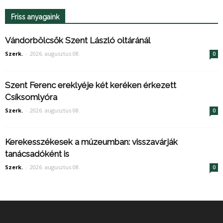
Friss anyagaink
Vándorbölcsők Szent László oltáránál
Szerk.
-
2026. augusztus 08.
0
Szent Ferenc ereklyéje két keréken érkezett
Csíksomlyóra
Szerk.
-
2026. augusztus 08.
0
Kerekesszékesek a múzeumban: visszavárják
tanácsadóként is
Szerk.
-
2026. augusztus 08.
0