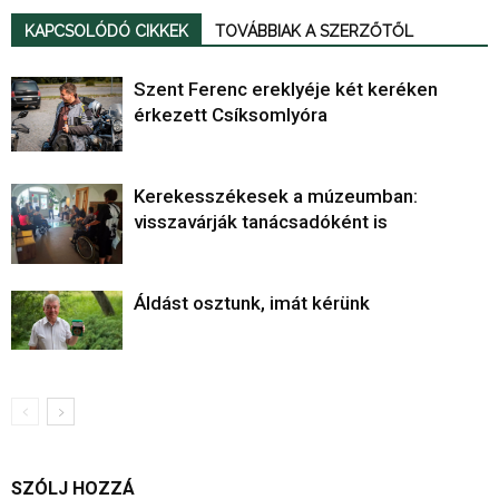
KAPCSOLÓDÓ CIKKEK
TOVÁBBIAK A SZERZŐTŐL
Szent Ferenc ereklyéje két keréken
érkezett Csíksomlyóra
Kerekesszékesek a múzeumban:
visszavárják tanácsadóként is
Áldást osztunk, imát kérünk
SZÓLJ HOZZÁ