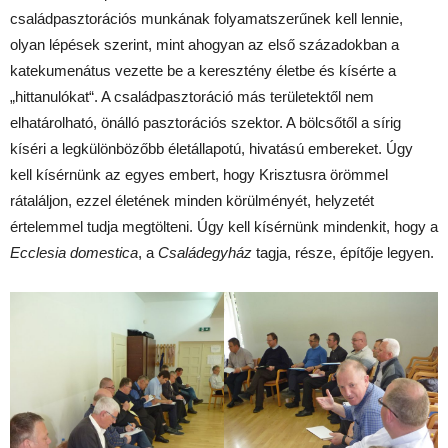
családpasztorációs munkának folyamatszerűnek kell lennie,
olyan lépések szerint, mint ahogyan az első századokban a
katekumenátus vezette be a keresztény életbe és kísérte a
„hittanulókat“. A családpasztoráció más területektől nem
elhatárolható, önálló pasztorációs szektor. A bölcsőtől a sírig
kíséri a legkülönbözőbb életállapotú, hivatású embereket. Úgy
kell kísérnünk az egyes embert, hogy Krisztusra örömmel
rátaláljon, ezzel életének minden körülményét, helyzetét
értelemmel tudja megtölteni. Úgy kell kísérnünk mindenkit, hogy a
Ecclesia domestica
, a
Családegyház
tagja, része, építője legyen.