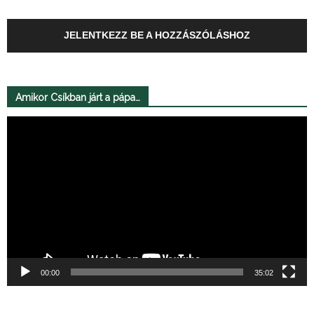
JELENTKEZZ BE A HOZZÁSZÓLÁSHOZ
Amikor Csíkban járt a pápa…
Videólejátszó
00:00
35:02