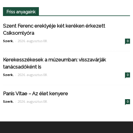
Friss anyagaink
Szent Ferenc ereklyéje két keréken érkezett
Csíksomlyóra
Szerk.
-
2026. augusztus 08.
0
Kerekesszékesek a múzeumban: visszavárják
tanácsadóként is
Szerk.
-
2026. augusztus 08.
0
Panis Vitae – Az élet kenyere
Szerk.
-
2026. augusztus 08.
0