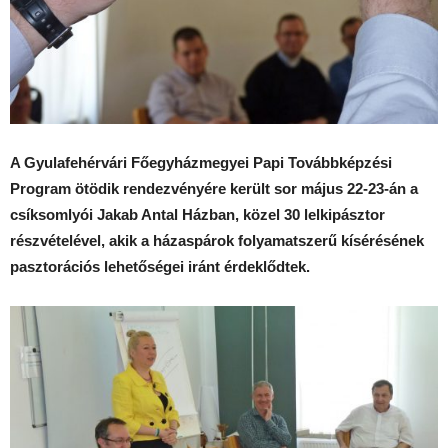
A Gyulafehérvári Főegyházmegyei Papi Továbbképzési
Program ötödik rendezvényére került sor május 22-23-án a
csíksomlyói Jakab Antal Házban, közel 30 lelkipásztor
részvételével, akik a házaspárok folyamatszerű kísérésének
pasztorációs lehetőségei iránt érdeklődtek.