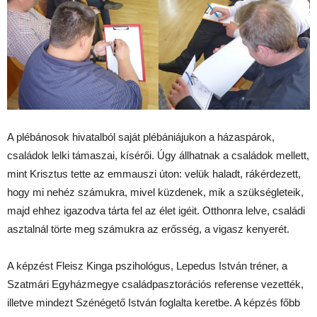
A plébánosok hivatalból saját plébániájukon a házaspárok,
családok lelki támaszai, kísérői. Úgy állhatnak a családok mellett,
mint Krisztus tette az emmauszi úton: velük haladt, rákérdezett,
hogy mi nehéz számukra, mivel küzdenek, mik a szükségleteik,
majd ehhez igazodva tárta fel az élet igéit. Otthonra lelve, családi
asztalnál törte meg számukra az erősség, a vigasz kenyerét.
A képzést Fleisz Kinga pszihológus, Lepedus István tréner, a
Szatmári Egyházmegye családpasztorációs referense vezették,
illetve mindezt Szénégető István foglalta keretbe. A képzés főbb