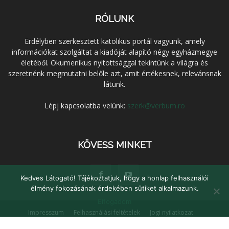
RÓLUNK
Erdélyben szerkesztett katolikus portál vagyunk, amely
információkat szolgáltat a kiadóját alapító négy egyházmegye
életéből. Ökumenikus nyitottsággal tekintünk a világra és
szeretnénk megmutatni belőle azt, amit értékesnek, relevánsnak
látunk.
Lépj kapcsolatba velünk:
szerk@verbum.ro
KÖVESS MINKET
Kedves Látogató! Tájékoztatjuk, hogy a honlap felhasználói
élmény fokozásának érdekében sütiket alkalmazunk.
Elfogadom
Impresszum
Felhasználási feltételek
Jogi nyilatkozat
Adatvédelem
Médiaajánlat
Kapcsolat