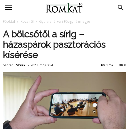
RomKat.ro
Főoldal
Közelről
Gyulafehérvári Főegyházmegye
A bölcsőtől a sírig –
házaspárok pasztorációs
kísérése
Szerző:
Szerk.
-
2023. május 24.
1767
0