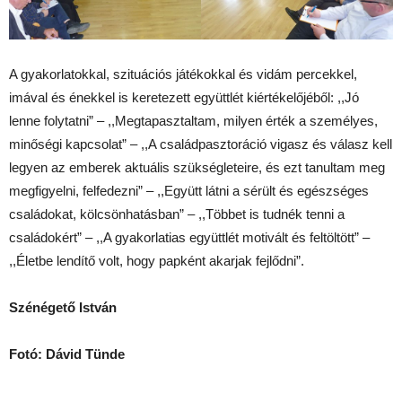
A gyakorlatokkal, szituációs játékokkal és vidám percekkel,
imával és énekkel is keretezett együttlét kiértékelőjéből: ,,Jó
lenne folytatni” – ,,Megtapasztaltam, milyen érték a személyes,
minőségi kapcsolat” – ,,A családpasztoráció vigasz és válasz kell
legyen az emberek aktuális szükségleteire, és ezt tanultam meg
megfigyelni, felfedezni” – ,,Együtt látni a sérült és egészséges
családokat, kölcsönhatásban” – ,,Többet is tudnék tenni a
családokért” – ,,A gyakorlatias együttlét motivált és feltöltött” –
,,Életbe lendítő volt, hogy papként akarjak fejlődni”.
Szénégető István
Fotó: Dávid Tünde