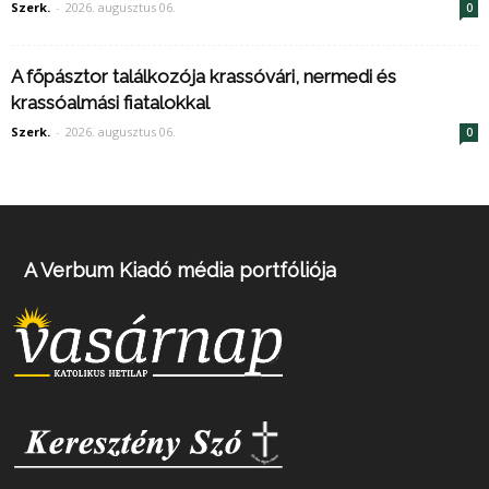
Szerk.
-
2026. augusztus 06.
0
A főpásztor találkozója krassóvári, nermedi és
krassóalmási fiatalokkal
Szerk.
-
2026. augusztus 06.
0
A Verbum Kiadó média portfóliója