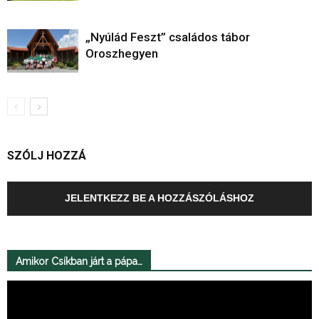
„Nyúlád Feszt” családos tábor
Oroszhegyen
SZÓLJ HOZZÁ
JELENTKEZZ BE A HOZZÁSZÓLÁSHOZ
Amikor Csíkban járt a pápa…
Videólejátszó