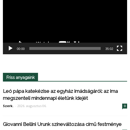
00:00
35:02
Friss anyagaink
Leó pápa katekézise az egyház imádságáról: az ima
megszenteli mindennapi életünk idejét
Szerk.
-
2026. augusztus 06.
0
Giovanni Bellini Urunk színeváltozása című festménye