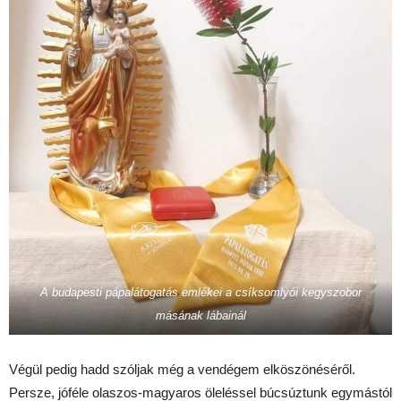
A budapesti pápalátogatás emlékei a csíksomlyói kegyszobor
másának lábainál
Végül pedig hadd szóljak még a vendégem elköszönéséről.
Persze, jóféle olaszos-magyaros öleléssel búcsúztunk egymástól