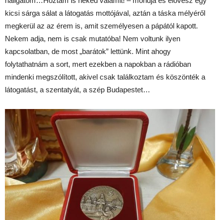
hallgatom…Hoztam is neked valamit! – mondja és elővesz egy
kicsi sárga sálat a látogatás mottójával, aztán a táska mélyéről
megkerül az az érem is, amit személyesen a pápától kapott.
Nekem adja, nem is csak mutatóba! Nem voltunk ilyen
kapcsolatban, de most „barátok” lettünk. Mint ahogy
folytathatnám a sort, mert ezekben a napokban a rádióban
mindenki megszólított, akivel csak találkoztam és köszönték a
látogatást, a szentatyát, a szép Budapestet…