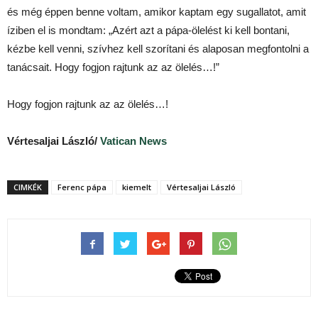
és még éppen benne voltam, amikor kaptam egy sugallatot, amit
íziben el is mondtam: „Azért azt a pápa-ölelést ki kell bontani,
kézbe kell venni, szívhez kell szorítani és alaposan megfontolni a
tanácsait. Hogy fogjon rajtunk az az ölelés…!”
Hogy fogjon rajtunk az az ölelés…!
Vértesaljai László/
Vatican News
CIMKÉK
Ferenc pápa
kiemelt
Vértesaljai László