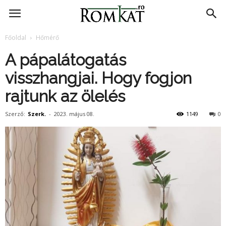
RomKat.ro
Főoldal
Hőmérő
A pápalátogatás
visszhangjai. Hogy fogjon
rajtunk az ölelés
Szerző:
Szerk.
-
2023. május 08.
1149
0