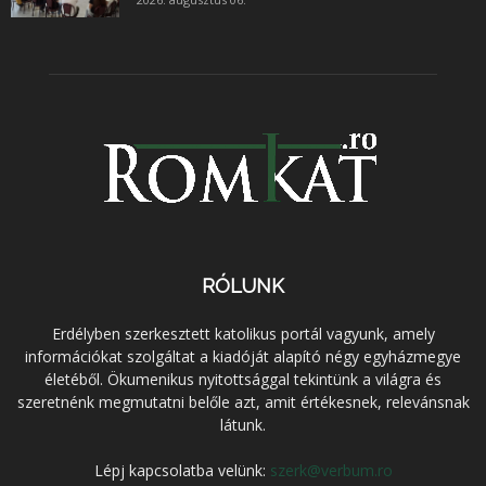
RÓLUNK
Erdélyben szerkesztett katolikus portál vagyunk, amely
információkat szolgáltat a kiadóját alapító négy egyházmegye
életéből. Ökumenikus nyitottsággal tekintünk a világra és
szeretnénk megmutatni belőle azt, amit értékesnek, relevánsnak
látunk.
Lépj kapcsolatba velünk:
szerk@verbum.ro