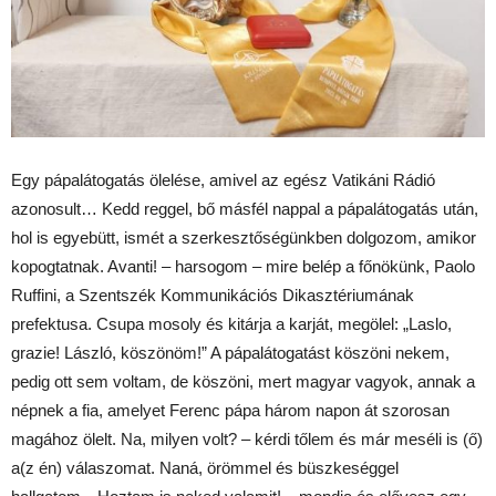
Egy pápalátogatás ölelése, amivel az egész Vatikáni Rádió
azonosult… Kedd reggel, bő másfél nappal a pápalátogatás után,
hol is egyebütt, ismét a szerkesztőségünkben dolgozom, amikor
kopogtatnak. Avanti! – harsogom – mire belép a főnökünk, Paolo
Ruffini, a Szentszék Kommunikációs Dikasztériumának
prefektusa. Csupa mosoly és kitárja a karját, megölel: „Laslo,
grazie! László, köszönöm!” A pápalátogatást köszöni nekem,
pedig ott sem voltam, de köszöni, mert magyar vagyok, annak a
népnek a fia, amelyet Ferenc pápa három napon át szorosan
magához ölelt. Na, milyen volt? – kérdi tőlem és már meséli is (ő)
a(z én) válaszomat. Naná, örömmel és büszkeséggel