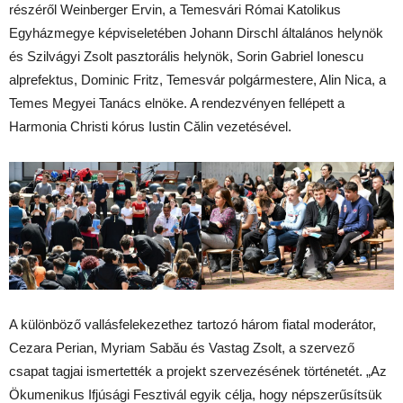
részéről Weinberger Ervin, a Temesvári Római Katolikus
Egyházmegye képviseletében Johann Dirschl általános helynök
és Szilvágyi Zsolt pasztorális helynök, Sorin Gabriel Ionescu
alprefektus, Dominic Fritz, Temesvár polgármestere, Alin Nica, a
Temes Megyei Tanács elnöke. A rendezvényen fellépett a
Harmonia Christi kórus Iustin Călin vezetésével.
A különböző vallásfelekezethez tartozó három fiatal moderátor,
Cezara Perian, Myriam Sabău és Vastag Zsolt, a szervező
csapat tagjai ismertették a projekt szervezésének történetét. „Az
Ökumenikus Ifjúsági Fesztivál egyik célja, hogy népszerűsítsük