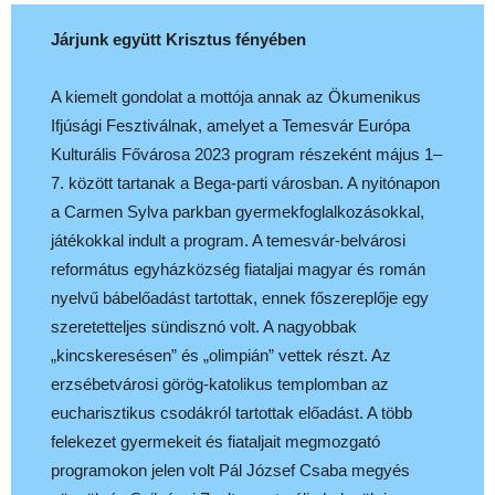
Járjunk együtt Krisztus fényében
A kiemelt gondolat a mottója annak az Ökumenikus
Ifjúsági Fesztiválnak, amelyet a Temesvár Európa
Kulturális Fővárosa 2023 program részeként május 1–
7. között tartanak a Bega-parti városban. A nyitónapon
a Carmen Sylva parkban gyermekfoglalkozásokkal,
játékokkal indult a program. A temesvár-belvárosi
református egyházközség fiataljai magyar és román
nyelvű bábelőadást tartottak, ennek főszereplője egy
szeretetteljes sündisznó volt. A nagyobbak
„kincskeresésen” és „olimpián” vettek részt. Az
erzsébetvárosi görög-katolikus templomban az
eucharisztikus csodákról tartottak előadást. A több
felekezet gyermekeit és fiataljait megmozgató
programokon jelen volt Pál József Csaba megyés