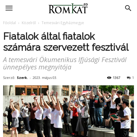
RomKat.ro
Főoldal
Közelről
Temesvári Egyházmegye
Fiatalok által fiatalok
számára szervezett fesztivál
A temesvári Ökumenikus Ifjúsági Fesztivál
ünnepélyes megnyitója
Szerző:
Szerk.
-
2023. május 03.
1367
1