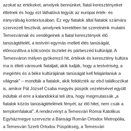
azokat az értékeket, amelyek bennünket, fiatal keresztényeket
éltetnek és hogy ezt láthatóvá tegyük az európai érték- és
irányválság kontextusában. Ez egy fiatalok által fiatalok számára
szervezett fesztivál, amelynek keretében be szeretnénk mutatni
Temesvárnak és vendégeinek a fiatal keresztények élő
tanúságtételét, a testvéri egymás mellett élés tanúságát,
előmozdítva a kölcsönös tisztelet és párbeszéd kultúráját. A
Temesváron mélyen gyökerező hit, értékek és keresztény kultúra
ma is élteti városunk fiataljait, akik tudják, hogy a testvériség, a
megértés és a béke kultúrájának tanúságát kell felajánlaniuk a
világnak” – mondták a fiatalok, akik felidézték az első találkozókat
is, amikor Pál József Csaba megyés püspök vezetésével együtt
indultak el erre a kalandokkal teli útra, hogy megmutassák „a
fiatalok közös tanúságtételének fényét, az élő hitet, nem csak a
templomfalakat”. A rendezvényt a Temesvári Római Katolikus
Egyházmegye szervezte a Bánsági Román Ortodox Metropólia,
a Temesvári Szerb Ortodox Püspökség, a Temesvári