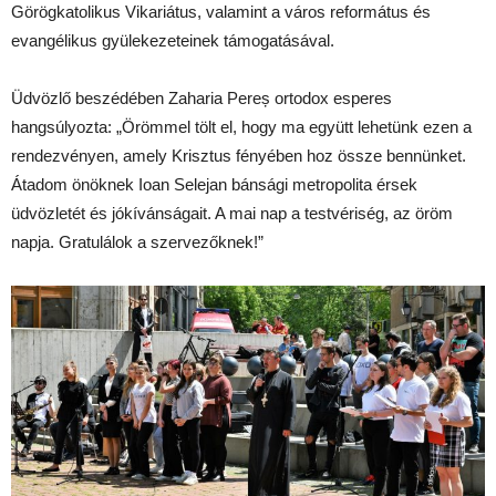
Görögkatolikus Vikariátus, valamint a város református és
evangélikus gyülekezeteinek támogatásával.
Üdvözlő beszédében Zaharia Pereș ortodox esperes
hangsúlyozta: „Örömmel tölt el, hogy ma együtt lehetünk ezen a
rendezvényen, amely Krisztus fényében hoz össze bennünket.
Átadom önöknek Ioan Selejan bánsági metropolita érsek
üdvözletét és jókívánságait. A mai nap a testvériség, az öröm
napja. Gratulálok a szervezőknek!”