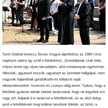
Sorin Gabriel Ionescu Temes megyei alprefektus az
1984
című
regényre utalva így szólt a fiatalokhoz: „Gondoljanak csak bele,
milyen lenne egy olyan társadalom, ahol mindannyian egyformán
öltözünk, ugyanazt esszük, ugyanazt az üzenetet hallgatjuk, nem
vagyunk hajlandóak gondolkodni és kifejezni saját
elképzeléseinket. Szomorú és csúnya világ lenne. Tudom, hogy a
felnőttek gyakran adnak nektek tanácsokat, hogy ne tegyétek ezt
vagy azt. Adjatok ti is tanácsot a felnőtteknek, és az első dolog,
amit a felnőtteknek meg kellene tanulniuk tőletek, az öröm, a