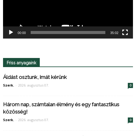
00:00
35:02
Friss anyagaink
Áldást osztunk, imát kérünk
Szerk.
-
2026. augusztus 07.
0
Három nap, számtalan élmény és egy fantasztikus
közösség!
Szerk.
-
2026. augusztus 07.
0