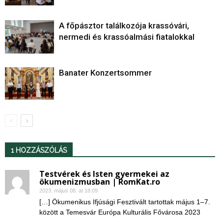
A főpásztor találkozója krassóvári,
nermedi és krassóalmási fiatalokkal
Banater Konzertsommer
1 HOZZÁSZÓLÁS
Testvérek és Isten gyermekei az
ökumenizmusban | RomKat.ro
2023. május 08. at 18:09
[…] Ökumenikus Ifjúsági Fesztivált tartottak május 1–7.
között a Temesvár Európa Kulturális Fővárosa 2023