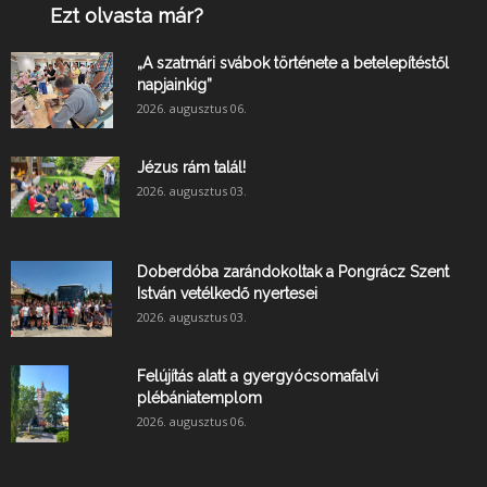
Ezt olvasta már?
„A szatmári svábok története a betelepítéstől
napjainkig”
2026. augusztus 06.
Jézus rám talál!
2026. augusztus 03.
Doberdóba zarándokoltak a Pongrácz Szent
István vetélkedő nyertesei
2026. augusztus 03.
Felújítás alatt a gyergyócsomafalvi
plébániatemplom
2026. augusztus 06.