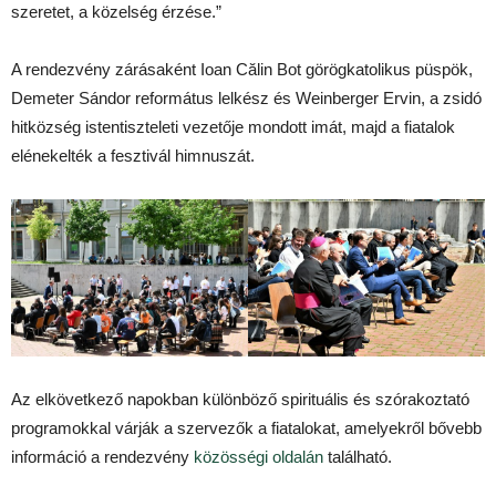
szeretet, a közelség érzése.”
A rendezvény zárásaként Ioan Călin Bot görögkatolikus püspök,
Demeter Sándor református lelkész és Weinberger Ervin, a zsidó
hitközség istentiszteleti vezetője mondott imát, majd a fiatalok
elénekelték a fesztivál himnuszát.
Az elkövetkező napokban különböző spirituális és szórakoztató
programokkal várják a szervezők a fiatalokat, amelyekről bővebb
információ a rendezvény
közösségi oldalán
található.