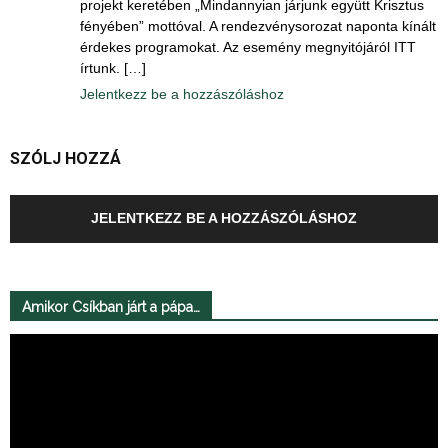
projekt keretében „Mindannyian járjunk együtt Krisztus
fényében” mottóval. A rendezvénysorozat naponta kínált
érdekes programokat. Az esemény megnyitójáról ITT
írtunk. […]
Jelentkezz be a hozzászóláshoz
SZÓLJ HOZZÁ
JELENTKEZZ BE A HOZZÁSZÓLÁSHOZ
Amikor Csíkban járt a pápa…
Videólejátszó