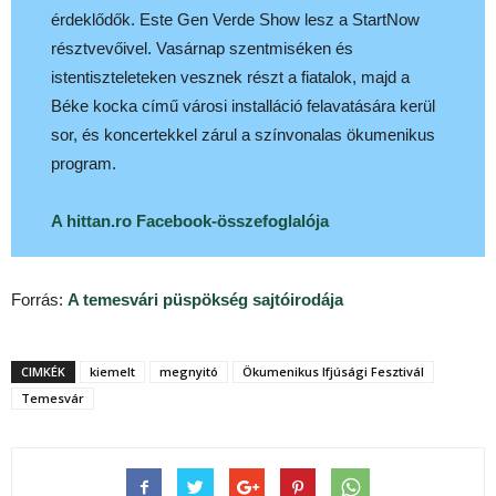
érdeklődők. Este Gen Verde Show lesz a StartNow
résztvevőivel. Vasárnap szentmiséken és
istentiszteleteken vesznek részt a fiatalok, majd a
Béke kocka című városi installáció felavatására kerül
sor, és koncertekkel zárul a színvonalas ökumenikus
program.
A hittan.ro Facebook-összefoglalója
Forrás:
A temesvári püspökség sajtóirodája
CIMKÉK
kiemelt
megnyitó
Ökumenikus Ifjúsági Fesztivál
Temesvár