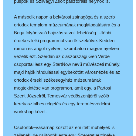
püspök és Szilvágyi Zsolt pasztorális helynök is.
A második napon a belvárosi zsinagóga és a szerb
ortodox templom múzeumának meglátogatására és a
Bega folyón való hajózásra volt lehetőség. Utóbbi
érdekes lelki programmal van összekötve. Kedden
román és angol nyelven, szombaton magyar nyelven
vezetik ezt. Szerdán az olaszországi Gen Verde
csoporttal lesz egy StartNow nevű művészeti műhely,
majd hajókirándulással egybekötött városnézés és az
ortodox érseki székesegyház múzeumának
megtekintése van programon, amit egy, a Partosi
Szent Józsefről, Temesvár védőszentjéről szóló
kerekasztalbeszélgetés és egy teremtésvédelmi
workshop követ.
Csütörtök–vasárnap között az említett műhelyek is
zajlanak, de csütörtök este egy, Szeretet autópálya