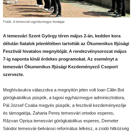
Fotók: A temesvári egyházmegye honlapja
A temesvári Szent György téren május 2-án, kedden kora
délután fiatalok jelenlétében tartották az Ökumenikus Ifjúsági
Fesztivál hivatalos megnyitóját. A rendezvénysorozat május
7-ig naponta kínál érdekes programokat. Az eseményt a
temesvári Ökumenikus Ifjúsági Kezdeményező Csoport
szervezte.
Meghívásukra válaszolva a megnyitón jelen volt Ioan Călin Bot
görögkatolikus püspök, a lugosi egyházmegye adminisztrátora,
Pál József Csaba megyés püspök, a fesztivál kezdeményezője
és támogatója, Zaharia Pereș temesvári ortodox esperes,
Răzvan Oprișa temesvári görögkatolikus esperes, Demeter
Sándor temesvár-belvárosi református lelkész, a zsidó hitközség