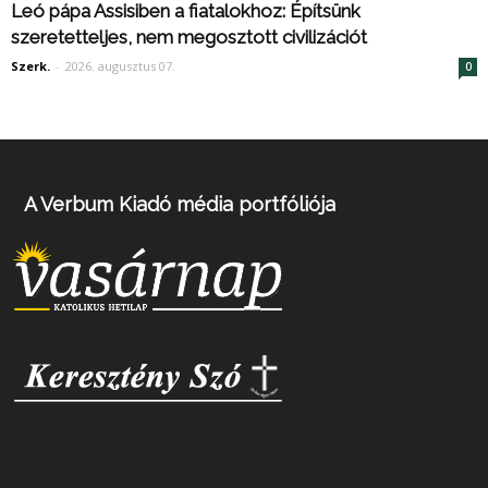
Leó pápa Assisiben a fiatalokhoz: Építsünk
szeretetteljes, nem megosztott civilizációt
Szerk.
-
2026. augusztus 07.
0
A Verbum Kiadó média portfóliója