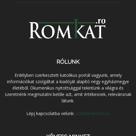
RÓLUNK
Erdélyben szerkesztett katolikus portál vagyunk, amely
információkat szolgáltat a kiadóját alapító négy egyházmegye
életéből. Ökumenikus nyitottsággal tekintünk a világra és
szeretnénk megmutatni belőle azt, amit értékesnek, relevánsnak
látunk.
Lépj kapcsolatba velünk:
szerk@verbum.ro