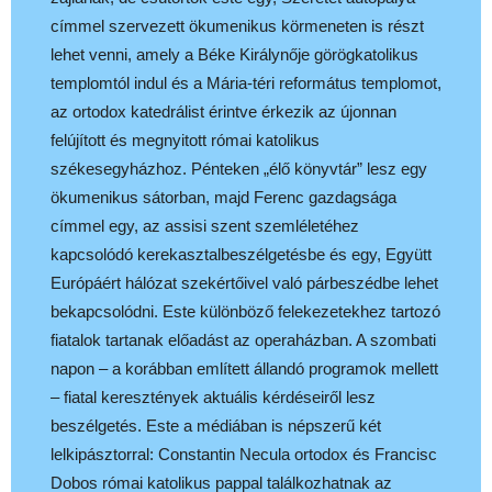
címmel szervezett ökumenikus körmeneten is részt
lehet venni, amely a Béke Királynője görögkatolikus
templomtól indul és a Mária-téri református templomot,
az ortodox katedrálist érintve érkezik az újonnan
felújított és megnyitott római katolikus
székesegyházhoz. Pénteken „élő könyvtár” lesz egy
ökumenikus sátorban, majd Ferenc gazdagsága
címmel egy, az assisi szent szemléletéhez
kapcsolódó kerekasztalbeszélgetésbe és egy, Együtt
Európáért hálózat szekértőivel való párbeszédbe lehet
bekapcsolódni. Este különböző felekezetekhez tartozó
fiatalok tartanak előadást az operaházban. A szombati
napon – a korábban említett állandó programok mellett
– fiatal keresztények aktuális kérdéseiről lesz
beszélgetés. Este a médiában is népszerű két
lelkipásztorral: Constantin Necula ortodox és Francisc
Dobos római katolikus pappal találkozhatnak az