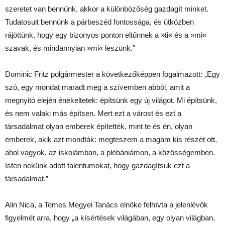
szeretet van bennünk, akkor a különbözőség gazdagít minket.
Tudatosult bennünk a párbeszéd fontossága, és útközben
rájöttünk, hogy egy bizonyos ponton eltűnnek a »ti« és a »mi«
szavak, és mindannyian »mi« leszünk.”
Dominic Fritz polgármester a következőképpen fogalmazott: „Egy
szó, egy mondat maradt meg a szívemben abból, amit a
megnyitó elején énekeltetek: építsünk egy új világot. Mi építsünk,
és nem valaki más építsen. Mert ezt a várost és ezt a
társadalmat olyan emberek építették, mint te és én, olyan
emberek, akik azt mondták: megteszem a magam kis részét ott,
ahol vagyok, az iskolámban, a plébániámon, a közösségemben.
Isten nekünk adott talentumokat, hogy gazdagítsuk ezt a
társadalmat.”
Alin Nica, a Temes Megyei Tanács elnöke felhívta a jelenlévők
figyelmét arra, hogy „a kísértések világában, egy olyan világban,