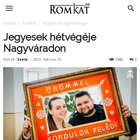
RomKat.ro
Főoldal
Közelről
Nagyváradi Egyházmegye
Jegyesek hétvégéje
Nagyváradon
Szerző:
Szerk.
-
2023. március 13.
1102
0