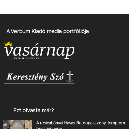
A Verbum Kiadó média portfóliója
Ezt olvasta már?
A resicabányai Havas Boldogasszony-templom
búcsúünnepe