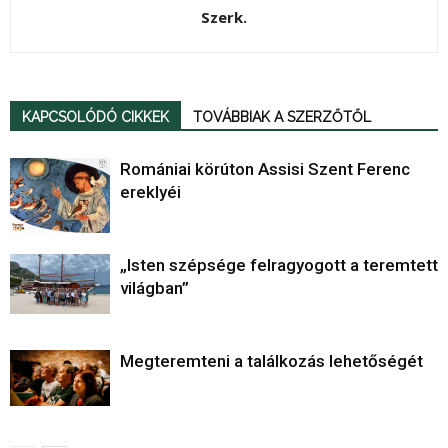
Szerk.
KAPCSOLÓDÓ CIKKEK
TOVÁBBIAK A SZERZŐTŐL
Romániai körúton Assisi Szent Ferenc
ereklyéi
„Isten szépsége felragyogott a teremtett
világban”
Megteremteni a találkozás lehetőségét