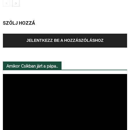
SZÓLJ HOZZÁ
JELENTKEZZ BE A HOZZÁSZÓLÁSHOZ
Amikor Csíkban járt a pápa…
Videólejátszó