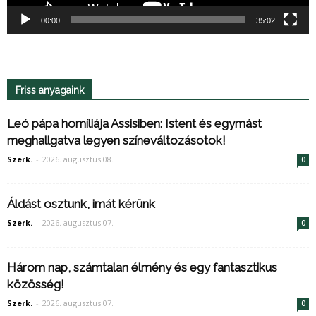
00:00
35:02
Friss anyagaink
Leó pápa homíliája Assisiben: Istent és egymást
meghallgatva legyen színeváltozásotok!
Szerk.
-
2026. augusztus 08.
0
Áldást osztunk, imát kérünk
Szerk.
-
2026. augusztus 07.
0
Három nap, számtalan élmény és egy fantasztikus
közösség!
Szerk.
-
2026. augusztus 07.
0