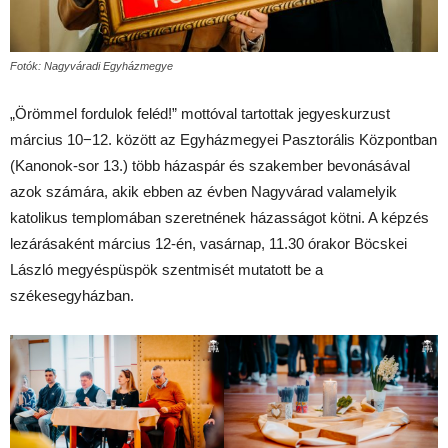
Fotók: Nagyváradi Egyházmegye
„Örömmel fordulok feléd!” mottóval tartottak jegyeskurzust
március 10−12. között az Egyházmegyei Pasztorális Központban
(Kanonok-sor 13.) több házaspár és szakember bevonásával
azok számára, akik ebben az évben Nagyvárad valamelyik
katolikus templomában szeretnének házasságot kötni. A képzés
lezárásaként március 12-én, vasárnap, 11.30 órakor Böcskei
László megyéspüspök szentmisét mutatott be a
székesegyházban.