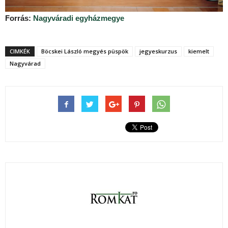
Forrás:
Nagyváradi egyházmegye
CIMKÉK
Böcskei László megyés püspök
jegyeskurzus
kiemelt
Nagyvárad