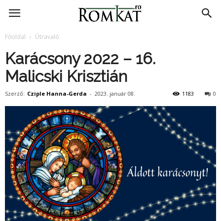
RomKat.ro
Főoldal
Útravaló
Karácsony 2022 – 16.
Malicski Krisztián
Szerző:
Cziple Hanna-Gerda
-
2023. január 08.
1183
0