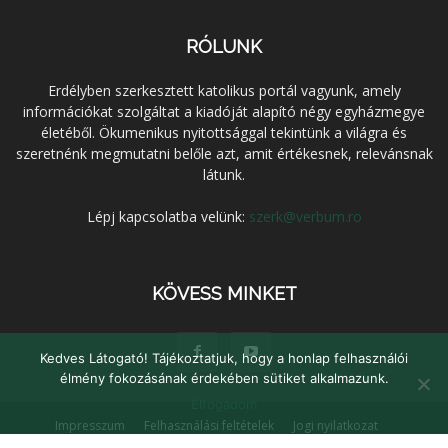
RÓLUNK
Erdélyben szerkesztett katolikus portál vagyunk, amely
információkat szolgáltat a kiadóját alapító négy egyházmegye
életéből. Ökumenikus nyitottsággal tekintünk a világra és
szeretnénk megmutatni belőle azt, amit értékesnek, relevánsnak
látunk.
Lépj kapcsolatba velünk:
szerk@verbum.ro
KÖVESS MINKET
Kedves Látogató! Tájékoztatjuk, hogy a honlap felhasználói
élmény fokozásának érdekében sütiket alkalmazunk.
Elfogadom
Impresszum
Felhasználási feltételek
Jogi nyilatkozat
Adatvédelem
Médiaajánlat
Kapcsolat