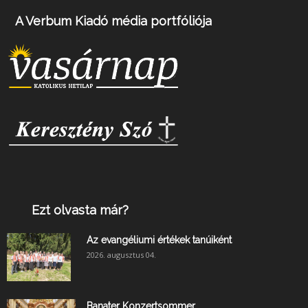
A Verbum Kiadó média portfóliója
Ezt olvasta már?
Az evangéliumi értékek tanúiként
2026. augusztus 04.
Banater Konzertsommer