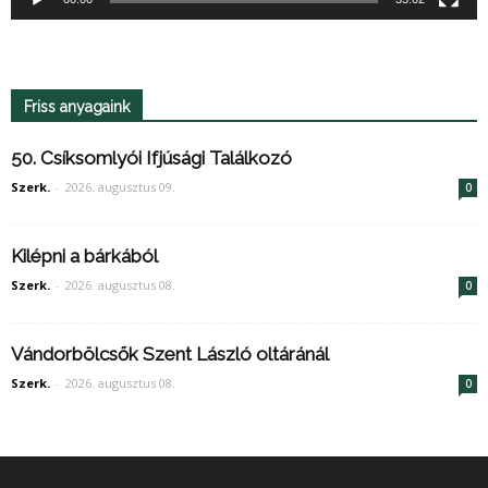
Friss anyagaink
50. Csíksomlyói Ifjúsági Találkozó
Szerk.
-
2026. augusztus 09.
0
Kilépni a bárkából
Szerk.
-
2026. augusztus 08.
0
Vándorbölcsők Szent László oltáránál
Szerk.
-
2026. augusztus 08.
0