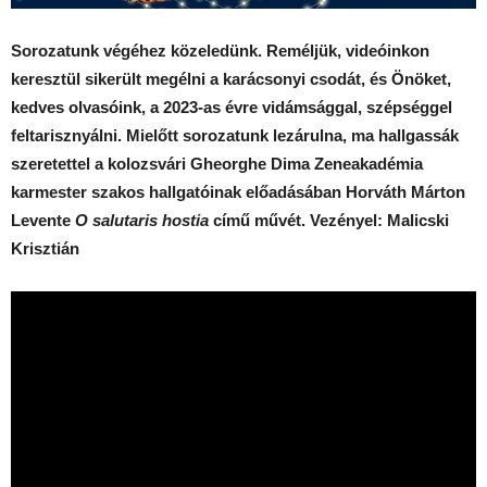
Sorozatunk végéhez közeledünk. Reméljük, videóinkon
keresztül sikerült megélni a karácsonyi csodát, és Önöket,
kedves olvasóink, a 2023-as évre vidámsággal, szépséggel
feltarisznyálni. Mielőtt sorozatunk lezárulna, ma hallgassák
szeretette
l a kolozsvári Gheorghe Dima Zeneakadémia
karmester szakos hallgatóinak előadásában Horváth Márton
Levente
O salutaris hostia
című művét. Vezényel: Malicski
Krisztián