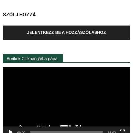
SZÓLJ HOZZÁ
JELENTKEZZ BE A HOZZÁSZÓLÁSHOZ
Amikor Csíkban járt a pápa…
Videólejátszó
00:00
35:02