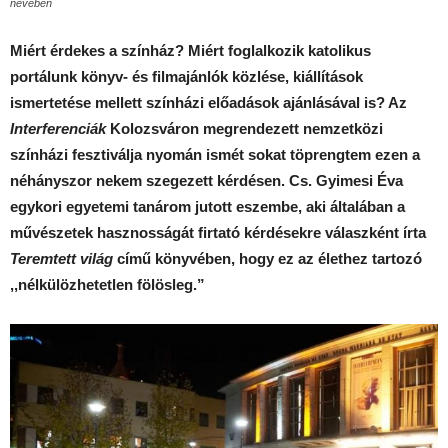
nevében
Miért érdekes a színház? Miért foglalkozik katolikus
portálunk könyv- és filmajánlók közlése, kiállítások
ismertetése mellett színházi előadások ajánlásával is? Az
Interferenciák
Kolozsváron megrendezett nemzetközi
színházi fesztiválja nyomán ismét sokat töprengtem ezen a
néhányszor nekem szegezett kérdésen. Cs. Gyimesi Éva
egykori egyetemi tanárom jutott eszembe, aki általában a
művészetek hasznosságát firtató kérdésekre válaszként írta
Teremtett világ
című könyvében, hogy ez az élethez tartozó
,,nélkülözhetetlen fölösleg.”