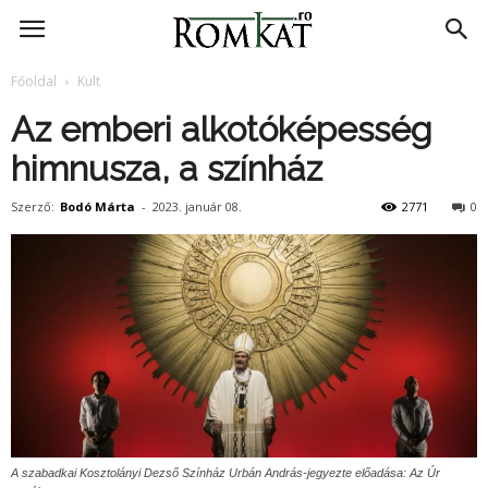
RomKat.ro
Főoldal
Kult
Az emberi alkotóképesség
himnusza, a színház
Szerző:
Bodó Márta
-
2023. január 08.
2771
0
A szabadkai Kosztolányi Dezső Színház Urbán András-jegyezte előadása: Az Úr