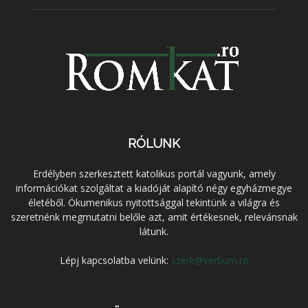
RÓLUNK
Erdélyben szerkesztett katolikus portál vagyunk, amely
információkat szolgáltat a kiadóját alapító négy egyházmegye
életéből. Ökumenikus nyitottsággal tekintünk a világra és
szeretnénk megmutatni belőle azt, amit értékesnek, relevánsnak
látunk.
Lépj kapcsolatba velünk:
szerk@verbum.ro