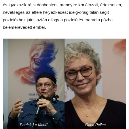
és igyekszik rá is döbbenteni, mennyire korlátozott, értelmetlen,
nevetséges az efféle helyezkedés: ideig-óráig talán segít
pozíciókhoz jutni, aztán elfogy a pozíció és marad a pózba
belemerevedett ember.
Patrick Le Mauff
Oana Pellea