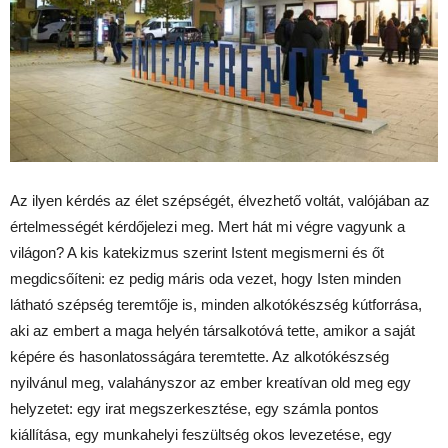
Az ilyen kérdés az élet szépségét, élvezhető voltát, valójában az
értelmességét kérdőjelezi meg. Mert hát mi végre vagyunk a
világon? A kis katekizmus szerint Istent megismerni és őt
megdicsőíteni: ez pedig máris oda vezet, hogy Isten minden
látható szépség teremtője is, minden alkotókészség kútforrása,
aki az embert a maga helyén társalkotóvá tette, amikor a saját
képére és hasonlatosságára teremtette. Az alkotókészség
nyilvánul meg, valahányszor az ember kreatívan old meg egy
helyzetet: egy irat megszerkesztése, egy számla pontos
kiállítása, egy munkahelyi feszültség okos levezetése, egy