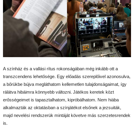
A színház és a vallási rítus rokonságában még inkább ott a
transzcendens lehetősége. Egy előadás szereplőivel azonosulva,
a bőrükbe bújva megláthatom kellemetlen tulajdonságaimat, így
rálátva hibáimra könnyebb változni. Játékos keretek közt
erősségeimet is tapasztalhatom, kipróbálhatom. Nem hiába
alkalmazták az oktatásban a színjátékot elsőnek a jezsuiták,
majd nevelési rendszerük mintáját követve más szerzetesrendek
is.