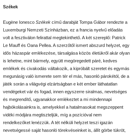
Székek
Eugène Ionesco
Székek
című darabját Tompa Gábor rendezte a
Luxemburgi Nemzeti Színházban, ez a francia nyelvű előadás
volt a fesztiválon felirattal megtekinthető. A két szereplő: Patrick
Le Mauff és Oana Pellea. A szerzőtől ismert abszurd helyzet, egy
idős házaspár emlékezése, társalgása közös életükről akár olyan
is lehetne, mint bármely, együtt megöregedett páré, kedves
emlékek és civakodás váltakozik, a kipróbált szeretet és egymás
megunásig való ismerete sem tér el más, hasonló párokétól, de a
játék során a világvégi elzártságban e két ember láthatatlan
vendégeket vár és fogad, innen egyszerre siralmas, nevetséges
és megrendítő, ugyanakkor emlékeztet a mi mindennapi
hajbókolásainkra is, amelyekkel a hatalmasokat megszeppent
vidéki módjára megtiszteljük, míg a pozícióval nem
rendelkezőket lenézzük. A tét nélküli helyzet teszi igazán
nevetségessé saját hasonló törekvéseinket is, állít görbe tükröt,