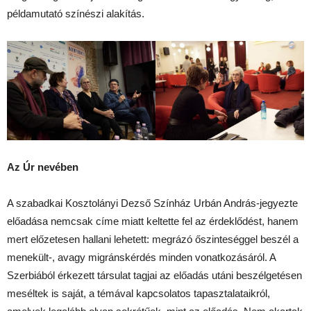
példamutató színészi alakítás.
Az Úr nevében
A szabadkai Kosztolányi Dezső Színház Urbán András-jegyezte
előadása nemcsak címe miatt keltette fel az érdeklődést, hanem
mert előzetesen hallani lehetett: megrázó őszinteséggel beszél a
menekült-, avagy migránskérdés minden vonatkozásáról. A
Szerbiából érkezett társulat tagjai az előadás utáni beszélgetésen
meséltek is saját, a témával kapcsolatos tapasztalataikról,