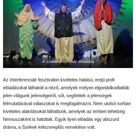
A szabakai színház előadása
Az
Interferenciák
fesztiválon kivételes hatású, erejű profi
előadásokat láthatott a néző, amelyek mélyen elgondolkodtatták
jelen világunk jelenségeiről, sőt, segítettek a jelenségek
felmutatásával válaszokat is megfogalmazni. Nem utolsó sorban
kivételes alakításokat láthattunk, amelyek az emberi tehetség
himnuszaként is hatottak. Egyik ilyen előadás egy abszurd
dráma, a
Székek
kétszereplős remeklése volt.