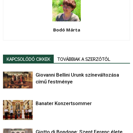
Bodó Márta
KAPCSOLÓDÓ CIKKEK
TOVÁBBIAK A SZERZŐTŐL
Giovanni Bellini Urunk színeváltozása
című festménye
Banater Konzertsommer
Giotto di Bondone: Szent Ferenc élete