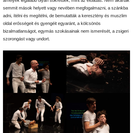
amelyek legalább olyan sokrétűek, mint az előadás. Nem akartak
semmit mások helyett vagy nevében megfogalmazni, a szánkba
adni, ítélni és megítélni, de bemutatták a keresztény és muszlim
oldal erősségeit és gyengéit egyaránt, a kölcsönös
bizalmatlanságot, egymás szokásainak nem ismerését, a zsigeri
szorongást vagy undort.