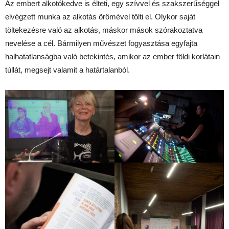
Az embert alkotókedve is élteti, egy szívvel és szakszerűséggel
elvégzett munka az alkotás örömével tölti el. Olykor saját
töltekezésre való az alkotás, máskor mások szórakoztatva
nevelése a cél. Bármilyen művészet fogyasztása egyfajta
halhatatlanságba való betekintés, amikor az ember földi korlátain
túllát, megsejt valamit a határtalanból.