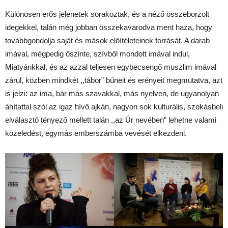
Különösen erős jelenetek sorakoztak, és a néző összeborzolt
idegekkel, talán még jobban összekavarodva ment haza, hogy
továbbgondolja saját és mások előítéleteinek forrását. A darab
imával, mégpedig őszinte, szívből mondott imával indul,
Miatyánkkal, és az azzal teljesen egybecsengő muszlim imával
zárul, közben mindkét ,,tábor” bűneit és erényeit megmutatva, azt
is jelzi: az ima, bár más szavakkal, más nyelven, de ugyanolyan
áhítattal szól az igaz hívő ajkán, nagyon sok kulturális, szokásbeli
elválasztó tényező mellett talán ,,az Úr nevében” lehetne valami
közeledést, egymás emberszámba vevését elkezdeni.