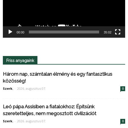
00:00
35:02
Friss anyagaink
Három nap, számtalan élmény és egy fantasztikus
közösség!
Szerk.
-
2026. augusztus 07.
0
Leó pápa Assisiben a fiatalokhoz: Építsünk
szeretetteljes, nem megosztott civilizációt
Szerk.
-
2026. augusztus 07.
0