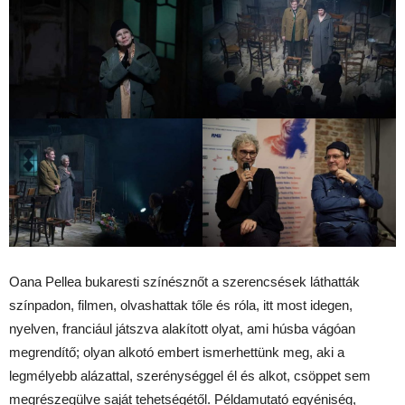
Oana Pellea bukaresti színésznőt a szerencsések láthatták
színpadon, filmen, olvashattak tőle és róla, itt most idegen,
nyelven, franciául játszva alakított olyat, ami húsba vágóan
megrendítő; olyan alkotó embert ismerhettünk meg, aki a
legmélyebb alázattal, szerénységgel él és alkot, csöppet sem
megrészegülve saját tehetségétől. Példamutató egyéniség,