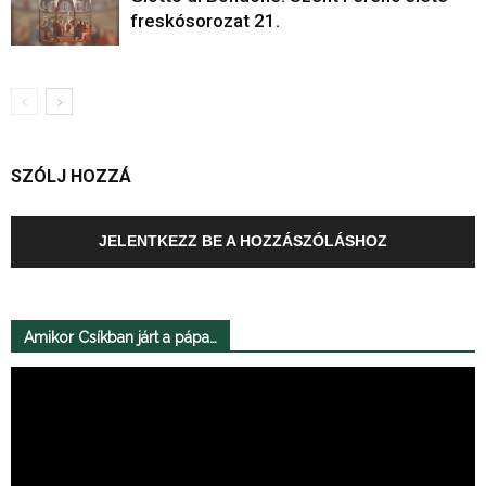
freskósorozat 21.
SZÓLJ HOZZÁ
JELENTKEZZ BE A HOZZÁSZÓLÁSHOZ
Amikor Csíkban járt a pápa…
Videólejátszó