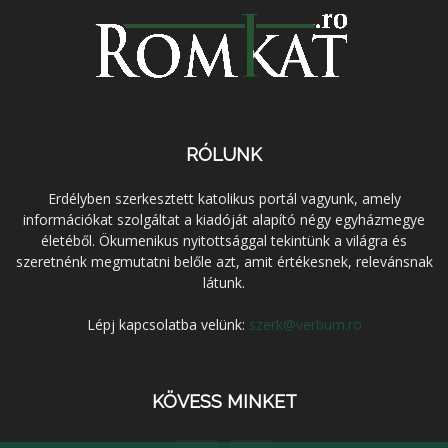
RÓLUNK
Erdélyben szerkesztett katolikus portál vagyunk, amely
információkat szolgáltat a kiadóját alapító négy egyházmegye
életéből. Ökumenikus nyitottsággal tekintünk a világra és
szeretnénk megmutatni belőle azt, amit értékesnek, relevánsnak
látunk.
Lépj kapcsolatba velünk:
szerk@verbum.ro
KÖVESS MINKET