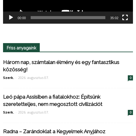
00:00
35:02
Friss anyagaink
Három nap, számtalan élmény és egy fantasztikus
közösség!
Szerk.
-
2026. augusztus 07.
0
Leó pápa Assisiben a fiatalokhoz: Építsünk
szeretetteljes, nem megosztott civilizációt
Szerk.
-
2026. augusztus 07.
0
Radna – Zarándoklat a Kegyelmek Anyjához