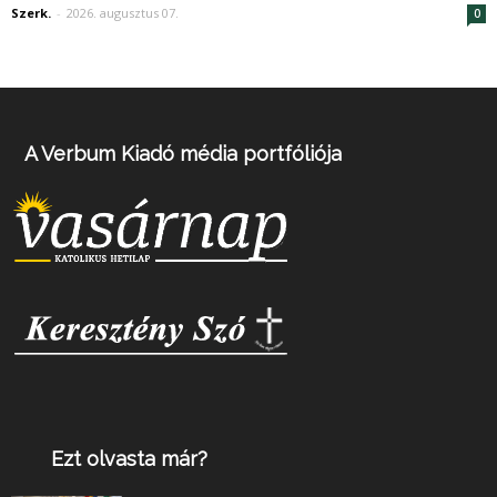
Szerk.
-
2026. augusztus 07.
0
A Verbum Kiadó média portfóliója
Ezt olvasta már?