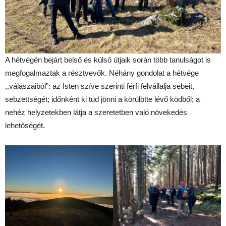
A hétvégén bejárt belső és külső útjaik során több tanulságot is
megfogalmaztak a résztvevők. Néhány gondolat a hétvége
,,válaszaiból”: az Isten szíve szerinti férfi felvállalja sebeit,
sebzettségét; időnként ki tud jönni a körülötte lévő ködből; a
nehéz helyzetekben látja a szeretetben való növekedés
lehetőségét.