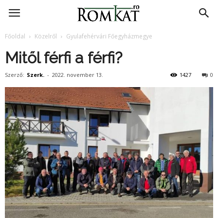
RomKat.ro
Főoldal
Közelről
Gyulafehérvári Főegyházmegye
Mitől férfi a férfi?
Szerző:
Szerk.
-
2022. november 13.
1427
0