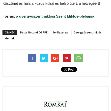
Köszönet és hála a közös külső és belső útért, a hétvégéért!
Forrás:
a gyergyószentmiklósi Szent Miklós-plébánia
CIMKÉK
Bátor Botond OSPPE
férfiszerep
Gyergyószentmiklós
kiemelt