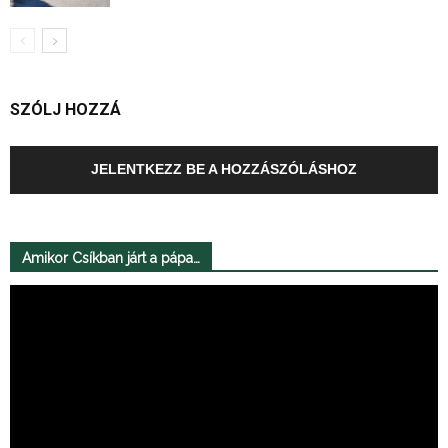
SZÓLJ HOZZÁ
JELENTKEZZ BE A HOZZÁSZÓLÁSHOZ
Amikor Csíkban járt a pápa…
Videólejátszó