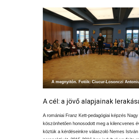
A megnyitón. Fotók: Ciucur-Losonczi Antoni
A cél: a jövő alapjainak leraká
A romániai Franz Kett-pedagógiai képzés Nagy 
köszönhetően honosodott meg a kilencvenes é
köztük a kérdéseinkre válaszoló Nemes István h