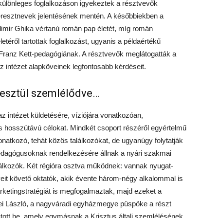
 különleges foglalkozáson igyekeztek a résztvevők
eresztnevek jelentésének mentén. A későbbiekben a
dimir Ghika vértanú román pap életét, míg román
téről tartottak foglalkozást, ugyanis a példaértékű
Franz Kett-pedagógiának. A résztvevők meglátogatták a
z intézet alapköveinek legfontosabb kérdéseit.
resztül szemlélődve…
az intézet küldetésére, víziójára vonatkozóan,
s hosszútávú célokat. Mindkét csoport részéről egyértelmű
vonatkozó, tehát közös találkozókat, de ugyanúgy folytatják
pedagógusoknak rendelkezésére állnak a nyári szakmai
alálkozók. Két régióra osztva működnek: vannak nyugat-
lveit követő oktatók, akik évente három-négy alkalommal is
rketingstratégiát is megfogalmaztak, majd ezeket a
kei László, a nagyváradi egyházmegye püspöke a részt
ott be, amely egymásnak a Krisztus általi szemlélésének