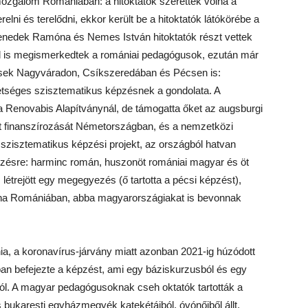
 mozgalom Romániában: a hitoktatók szerettek volna a
elni és terelődni, ekkor került be a hitoktatók látókörébe a
Benedek Ramóna és Nemes István hitoktatók részt vettek
el is megismerkedtek a romániai pedagógusok, ezután már
ések Nagyváradon, Csíkszeredában és Pécsen is:
hetséges szisztematikus képzésnek a gondolata. A
 Renovabis Alapítványnál, de támogatta őket az augsburgi
kt finanszírozását Németországban, és a nemzetközi
zisztematikus képzési projekt, az országból hatvan
képzésre: harminc román, huszonöt romániai magyar és öt
létrejött egy megegyezés (ő tartotta a pécsi képzést),
na Romániában, abba magyarországiakat is bevonnak
ania, a koronavírus-járvány miatt azonban 2021-ig húzódott
ban befejezte a képzést, ami egy báziskurzusból és egy
lból. A magyar pedagógusoknak cseh oktatók tartották a
 bukaresti egyházmegyék katekétáiból, óvónőiből állt,