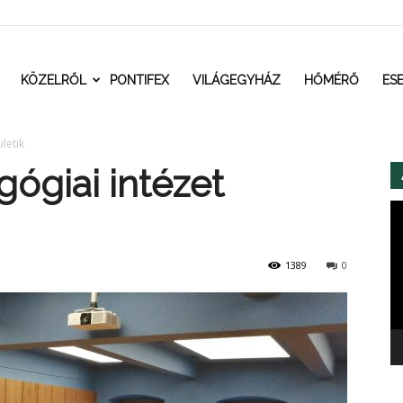
t.ro
KÖZELRŐL
PONTIFEX
VILÁGEGYHÁZ
HŐMÉRŐ
ES
letik
ógiai intézet
Vi
1389
0