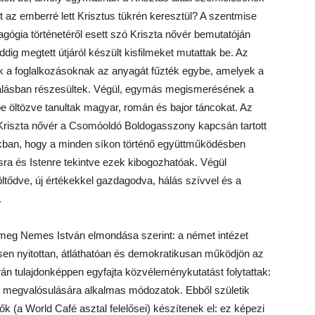
t az emberré lett Krisztus tükrén keresztül? A szentmise
dagógia történetéről esett szó Kriszta nővér bemutatóján
ig megtett útjáról készült kisfilmeket mutattak be. Az
k a foglalkozásoknak az anyagát fűzték egybe, amelyek a
bírálásban részesültek. Végül, egymás megismerésének a
be öltözve tanultak magyar, román és bajor táncokat. Az
t: Kriszta nővér a Csomóoldó Boldogasszony kapcsán tartott
ukban, hogy a minden síkon történő együttműködésben
a és Istenre tekintve ezek kibogozhatóak. Végül
töltődve, új értékekkel gazdagodva, hálás szívvel és a
.
 meg Nemes István elmondása szerint: a német intézet
jesen nyitottan, átláthatóan és demokratikusan működjön az
rán tulajdonképpen egyfajta közvéleménykutatást folytattak:
 megvalósulására alkalmas módozatok. Ebből születik
ők (a World Café asztal felelősei) készítenek el: ez képezi