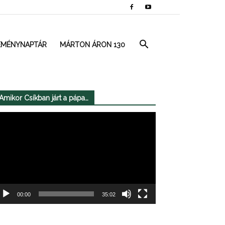
EMÉNYNAPTÁR
MÁRTON ÁRON 130
Amikor Csíkban járt a pápa…
deólejátszó
00:00
35:02