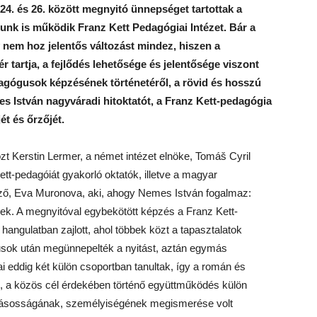
 24. és 26. között megnyitó ünnepséget tartottak a
unk is működik Franz Kett Pedagógiai Intézet. Bár a
y nem hoz jelentős változást mindez, hiszen a
r tartja, a fejlődés lehetősége és jelentősége viszont
agógusok képzésének történetéről, a rövid és hosszú
es István nagyváradi hitoktatót, a Franz Kett-pedagógia
ét és őrzőjét.
zt Kerstin Lermer, a német intézet elnöke, Tomáš Cyril
tt-pedagóiát gyakorló oktatók, illetve a magyar
, Eva Muronova, aki, ahogy Nemes István fogalmaz:
ek. A megnyitóval egybekötött képzés a Franz Kett-
hangulatban zajlott, ahol többek közt a tapasztalatok
usok után megünnepelték a nyitást, aztán egymás
ai eddig két külön csoportban tanultak, így a román és
 a közös cél érdekében történő együttműködés külön
vallásosságának, személyiségének megismerése volt