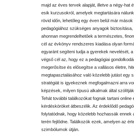
majd az éves tervek alapját, illetve a négy-hat 
esik kurzusokról, amelyek megtartására nálunk 
rövid időn, lehetőleg egy éven belül már mások 
pedagógiához szükséges anyagok biztosítása, e
ahonnan megrendelhetőek a természetes, finom
cél az évkönyv rendszeres kiadása olyan formá
egyaránt segíteni tudja a gyerekek nevelését,
végső cél az, hogy ez a pedagógiai gondolkodá
megerősítse és elősegítse a vallásos életre, hité
megtapasztalásához való közelebb jutást egy s
stratégiát is igyekeznek megfogalmazni arra v
képzések, milyen típusú alkalmak által szólítjá
Tehát további találkozókat fognak tartani onli
kérdésköröket átbeszélik. Az érdeklődő pedag
folytatódnak, hogy közelebb hozhassák ennek a
terén fejlődne. Találkozók ezek, amelyen az é
szimbólumok útján.