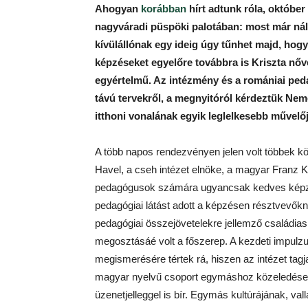
Ahogyan
korábban
hírt adtunk róla, október
nagyváradi püspöki palotában: most már nál
kívülállónak egy ideig úgy tűnhet majd, hog
képzéseket egyelőre továbbra is Kriszta nővé
egyértelmű. Az intézmény és a romániai ped
távú tervekről, a megnyitóról kérdeztük Nem
itthoni vonalának egyik leglelkesebb művelőj
A több napos rendezvényen jelen volt többek kö
Havel, a cseh intézet elnöke, a magyar Franz Ke
pedagógusok számára ugyancsak kedves képző
pedagógiai látást adott a képzésen résztvevőkn
pedagógiai összejövetelekre jellemző családias 
megosztásáé volt a főszerep. A kezdeti impulz
megismerésére tértek rá, hiszen az intézet tagj
magyar nyelvű csoport egymáshoz közeledése,
üzenetjelleggel is bír. Egymás kultúrájának, 