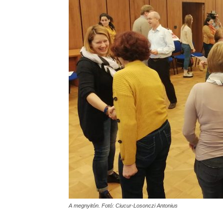
A megnyitón. Fotó: Ciucur-Losonczi Antonius