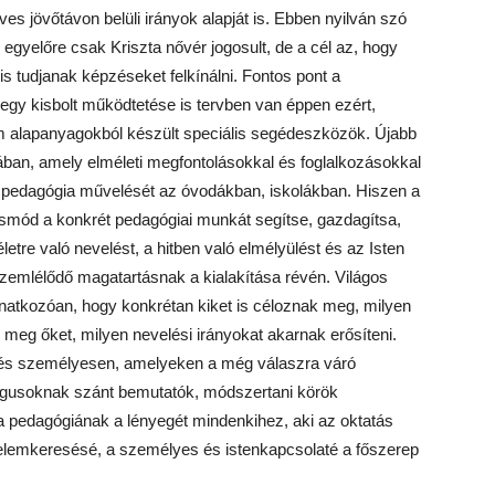
éves jövőtávon belüli irányok alapját is. Ebben nyilván szó
egyelőre csak Kriszta nővér jogosult, de a cél az, hogy
is tudjanak képzéseket felkínálni. Fontos pont a
gy kisbolt működtetése is tervben van éppen ezért,
 alapanyagokból készült speciális segédeszközök. Újabb
ban, amely elméleti megfontolásokkal és foglalkozásokkal
 a pedagógia művelését az óvodákban, iskolákban. Hiszen a
smód a konkrét pedagógiai munkát segítse, gazdagítsa,
letre való nevelést, a hitben való elmélyülést és az Isten
zemlélődő magatartásnak a kialakítása révén. Világos
onatkozóan, hogy konkrétan kiket is céloznak meg, milyen
k meg őket, milyen nevelési irányokat akarnak erősíteni.
ne és személyesen, amelyeken a még válaszra váró
ógusoknak szánt bemutatók, módszertani körök
 pedagógiának a lényegét mindenkihez, aki az oktatás
rtelemkeresésé, a személyes és istenkapcsolaté a főszerep