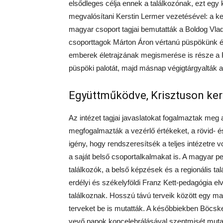
elsődleges célja ennek a találkozónak, ezt egy
megvalósítani Kerstin Lermer vezetésével: a k
magyar csoport tagjai bemutatták a Boldog Vla
csoporttagok Márton Áron vértanú püspökünk éle
emberek életrajzának megismerése is része a 
püspöki palotát, majd másnap végigtárgyalták a
Együttműködve, Krisztuson ke
Az intézet tagjai javaslatokat fogalmaztak meg 
megfogalmazták a vezérlő értékeket, a rövid- é
igény, hogy rendszeresítsék a teljes intézetre 
a saját belső csoportalkalmakat is. A magyar 
találkozók, a belső képzések és a regionális t
erdélyi és székelyföldi Franz Kett-pedagógia e
találkoznak. Hosszú távú terveik között egy ma
terveket be is mutatták. A későbbiekben Böcs
vevő papok koncelebrálásával szentmisét mutat