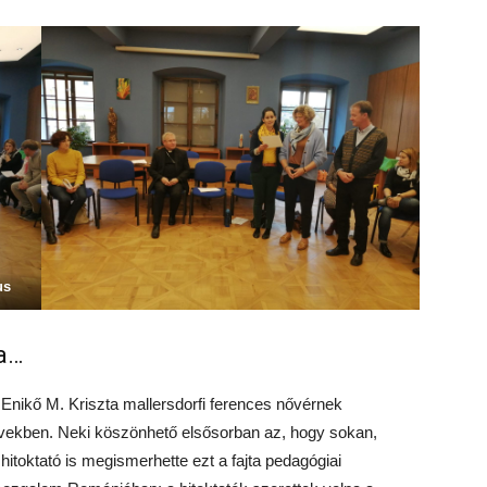
us
sa…
Enikő M. Kriszta mallersdorfi ferences nővérnek
vekben. Neki köszönhető elsősorban az, hogy sokan,
itoktató is megismerhette ezt a fajta pedagógiai