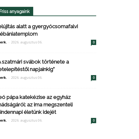
Friss anyagaink
elújítás alatt a gyergyócsomafalvi
lébániatemplom
erk.
-
2026. augusztus 06.
0
A szatmári svábok története a
etelepítéstől napjainkig”
erk.
-
2026. augusztus 06.
0
eó pápa katekézise az egyház
mádságáról: az ima megszenteli
indennapi életünk idejét
erk.
-
2026. augusztus 06.
0