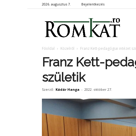
2026. augusztus 7.
Bejelentkezés
RomKa
Főoldal
Közelről
Franz Kett-pedagógiai intézet szü
Franz Kett-pedag
születik
Szerző:
Kádár Hanga
-
2022. október 27.