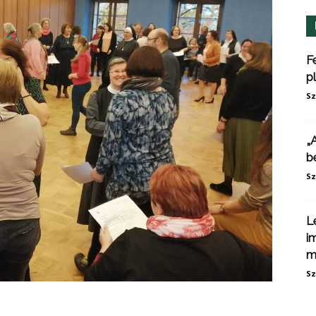
F
p
Sz
„
b
Sz
L
i
m
Sz