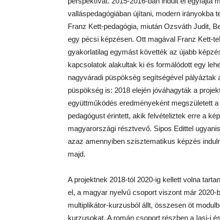
perspektívát. 2015-2016-ban indult el egyfajta
valláspedagógiában újítani, modern irányokba ter
Franz Kett-pedagógia, miután Ozsváth Judit, 
egy pécsi képzésen. Ott magával Franz Kett-t
gyakorlatilag egymást követték az újabb képz
kapcsolatok alakultak ki és formálódott egy le
nagyváradi püspökség segítségével pályáztak a
püspökség is: 2018 elején jóváhagyták a proje
együttműködés eredményeként megszületett a s
pedagógust érintett, akik felvételiztek erre a 
magyarországi résztvevő. Sipos Edittel ugyanis 
azaz amennyiben szisztematikus képzés indul
majd.
A projektnek 2018-tól 2020-ig kellett volna tart
el, a magyar nyelvű csoport viszont már 2020-
multiplikátor-kurzusból állt, összesen öt modu
kurzusokat. A román csoport részben a Iași-i és