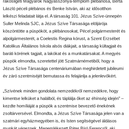
rákosligeti Magyarok Nagyasszonya-templom plébánosa, Berta
László péceli plébános és Benke István, aki az idősotthon
lelkészi feladatait látja el. A társaság 101. Jézus Szíve-ünnepén
Suller Melinda SJC, a Jézus Szíve Társasága elöljárója
köszöntötte a püspököt, a plébánosokat, Pécel polgármesterét és
alpolgármesterét, a Coelestis Regina kórust, a Szent Erzsébet
Katolikus Általános Iskola alsós diákjait, a társaság kültagjait és
baráti körének tagjait, a lakókat és a munkatársakat. A megyés
püspök elmondta, szeretettel jött Szatmárnémetiből, hogy a
Jézus Szíve Társasága centenáriumában meghirdetett jubileumi
év záró szentmiséjét bemutassa és felajánlja a jelenlevőkért.
„Szívének minden gondolata nemzedékről nemzedékre, hogy
kimentse lelküket a halálból, és táplálja őket az éhínség idején” –
kezdte homíliáját a püspök a szentmise bevezető énekének
zsoltárversével. Elmondta, a Jézus Szíve Társasága jelen van a
szatmári egyházmegyében is, és Isten segítségével áldásos
munkát végeznek. Megemlékezett Páter Bíró Ferencről, aki