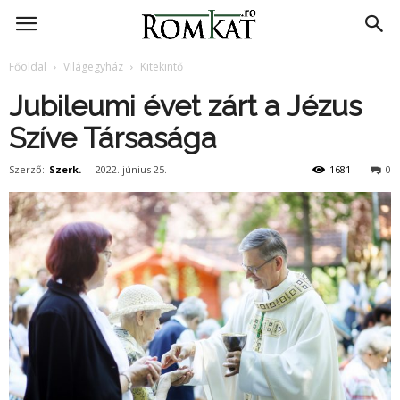
RomKat.ro
Főoldal
Világegyház
Kitekintő
Jubileumi évet zárt a Jézus
Szíve Társasága
Szerző:
Szerk.
-
2022. június 25.
1681
0