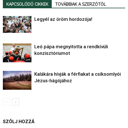
KAPCSOLÓDÓ CIKKEK
TOVÁBBIAK A SZERZŐTŐL
Legyél az öröm hordozója!
Leó pápa megnyitotta a rendkívüli
konzisztóriumot
Kalákára hívják a férfiakat a csíksomlyói
Jézus-hágójához
SZÓLJ HOZZÁ