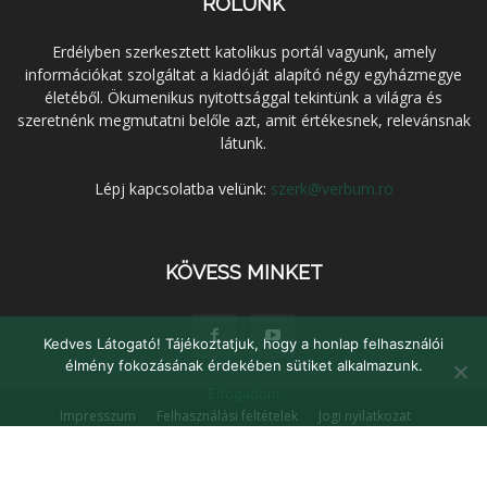
RÓLUNK
Erdélyben szerkesztett katolikus portál vagyunk, amely
információkat szolgáltat a kiadóját alapító négy egyházmegye
életéből. Ökumenikus nyitottsággal tekintünk a világra és
szeretnénk megmutatni belőle azt, amit értékesnek, relevánsnak
látunk.
Lépj kapcsolatba velünk:
szerk@verbum.ro
KÖVESS MINKET
Kedves Látogató! Tájékoztatjuk, hogy a honlap felhasználói
élmény fokozásának érdekében sütiket alkalmazunk.
Elfogadom
Impresszum
Felhasználási feltételek
Jogi nyilatkozat
Adatvédelem
Médiaajánlat
Kapcsolat
© Verbum Keresztény Kulturális Egyesület