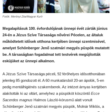
Fotók: Merényi Zita/Magyar Kurír
Megalapításuk 100. évfordulójának ünnepi évét zárták június
24-én a Jézus Szíve Társasága nővérei Pécelen, az általuk
működtetett idősek otthona kertjében ünnepi szentmisével,
amelyet Schönberger Jenő szatmári megyés püspök mutatott
be. A társaságban fogadalmat tett testvérek megújították
esküjüket az ünnepi alkalmon.
A Jézus Szíve Társasága péceli, 92 férőhelyes idősotthonában
jelenleg 85 gondozott él. A 60 munkatársból 20-an ápolók, 5-en
pedig mentálhigiénés szakemberek. Az intézet árnyas kertjében
alakították ki az oltárt, amelyhez a püspököt köszöntő
Ecce
Sacerdos magnus
Halmos László-kórusmű alatt vonult
Schönberger Jenő szatmári megyés püspök, Molnár Miklós, a