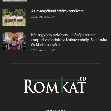
Az evangéliumi értékek tanúiként
2026. augusztus 04.
Két kegyhely szívében – a Szépszeretet
csoport zarándoklata Mátraverebély-Szentkútra
és Máriabesnyőre
2026. augusztus 03.