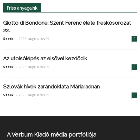
Friss anyagaink
Giotto di Bondone: Szent Ferenc élete freskósorozat
22.
Szerk.
-
2026. augusztus 09.
0
Az utolsólépés az elsővel kezdődik
Szerk.
-
2026. augusztus 09.
0
Szlovák hívek zarándoklata Máriaradnán
Szerk.
-
2026. augusztus 09.
0
A Verbum Kiadó média portfóliója