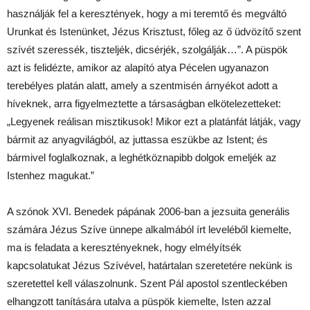
használják fel a keresztények, hogy a mi teremtő és megváltó
Urunkat és Istenünket, Jézus Krisztust, főleg az ő üdvözítő szent
szívét szeressék, tiszteljék, dicsérjék, szolgálják…”. A püspök
azt is felidézte, amikor az alapító atya Pécelen ugyanazon
terebélyes platán alatt, amely a szentmisén árnyékot adott a
híveknek, arra figyelmeztette a társaságban elkötelezetteket:
„Legyenek reálisan misztikusok! Mikor ezt a platánfát látják, vagy
bármit az anyagvilágból, az juttassa eszükbe az Istent; és
bármivel foglalkoznak, a leghétköznapibb dolgok emeljék az
Istenhez magukat.”
A szónok XVI. Benedek pápának 2006-ban a jezsuita generális
számára Jézus Szíve ünnepe alkalmából írt leveléből kiemelte,
ma is feladata a keresztényeknek, hogy elmélyítsék
kapcsolatukat Jézus Szívével, határtalan szeretetére nekünk is
szeretettel kell válaszolnunk. Szent Pál apostol szentleckében
elhangzott tanítására utalva a püspök kiemelte, Isten azzal