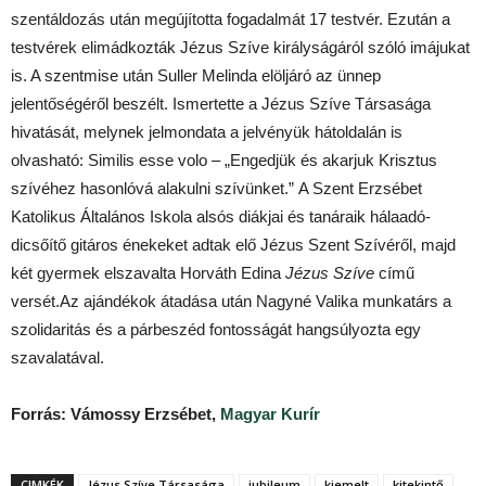
szentáldozás után megújította fogadalmát 17 testvér. Ezután a
testvérek elimádkozták Jézus Szíve királyságáról szóló imájukat
is. A szentmise után Suller Melinda elöljáró az ünnep
jelentőségéről beszélt. Ismertette a Jézus Szíve Társasága
hivatását, melynek jelmondata a jelvényük hátoldalán is
olvasható: Similis esse volo – „Engedjük és akarjuk Krisztus
szívéhez hasonlóvá alakulni szívünket.” A Szent Erzsébet
Katolikus Általános Iskola alsós diákjai és tanáraik hálaadó-
dicsőítő gitáros énekeket adtak elő Jézus Szent Szívéről, majd
két gyermek elszavalta Horváth Edina
Jézus Szíve
című
versét.Az ajándékok átadása után Nagyné Valika munkatárs a
szolidaritás és a párbeszéd fontosságát hangsúlyozta egy
szavalatával.
Forrás: Vámossy Erzsébet,
Magyar Kurír
CIMKÉK
Jézus Szíve Társasága
jubileum
kiemelt
kitekintő