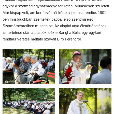
egykor a szatmári egyházmegye területén, Munkácson született.
Már kispap volt, amikor felvételét kérte a jezsuita rendbe. 1901-
ben Innsbruckban szentelték pappá, első szentmiséjét
Szatmárnémetiben mutatta be. Az alapító atya élettörténetének
ismertetése után a püspök idézte Bangha Béla, egy egykori
rendtárs veretes méltató szavait Bíró Ferencről.