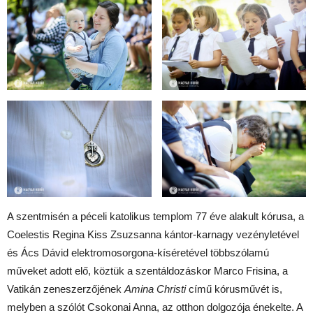
A szentmisén a péceli katolikus templom 77 éve alakult kórusa, a
Coelestis Regina Kiss Zsuzsanna kántor-karnagy vezényletével
és Ács Dávid elektromosorgona-kíséretével többszólamú
műveket adott elő, köztük a szentáldozáskor Marco Frisina, a
Vatikán zeneszerzőjének
Amina Christi
című kórusművét is,
melyben a szólót Csokonai Anna, az otthon dolgozója énekelte. A