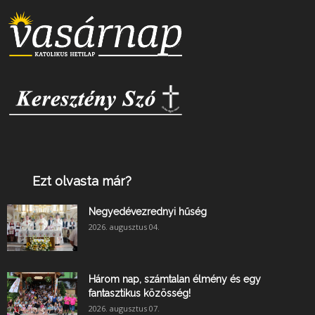
Ezt olvasta már?
Negyedévezrednyi hűség
2026. augusztus 04.
Három nap, számtalan élmény és egy
fantasztikus közösség!
2026. augusztus 07.