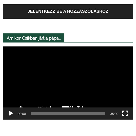
JELENTKEZZ BE A HOZZÁSZÓLÁSHOZ
Amikor Csíkban járt a pápa…
Videólejátszó
00:00
35:02