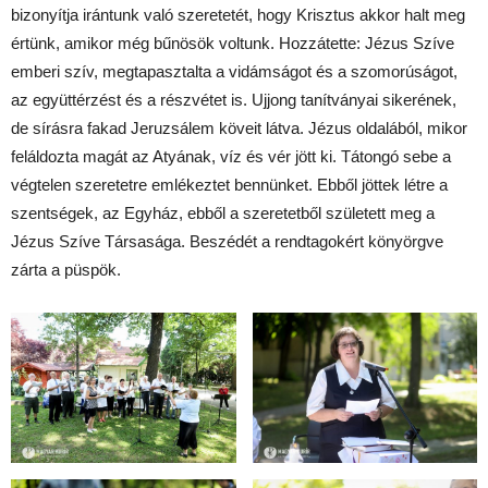
bizonyítja irántunk való szeretetét, hogy Krisztus akkor halt meg
értünk, amikor még bűnösök voltunk. Hozzátette: Jézus Szíve
emberi szív, megtapasztalta a vidámságot és a szomorúságot,
az együttérzést és a részvétet is. Ujjong tanítványai sikerének,
de sírásra fakad Jeruzsálem köveit látva. Jézus oldalából, mikor
feláldozta magát az Atyának, víz és vér jött ki. Tátongó sebe a
végtelen szeretetre emlékeztet bennünket. Ebből jöttek létre a
szentségek, az Egyház, ebből a szeretetből született meg a
Jézus Szíve Társasága. Beszédét a rendtagokért könyörgve
zárta a püspök.