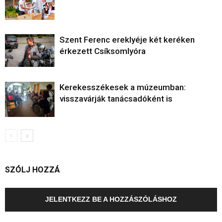
Szent Ferenc ereklyéje két keréken
érkezett Csíksomlyóra
Kerekesszékesek a múzeumban:
visszavárják tanácsadóként is
SZÓLJ HOZZÁ
JELENTKEZZ BE A HOZZÁSZÓLÁSHOZ