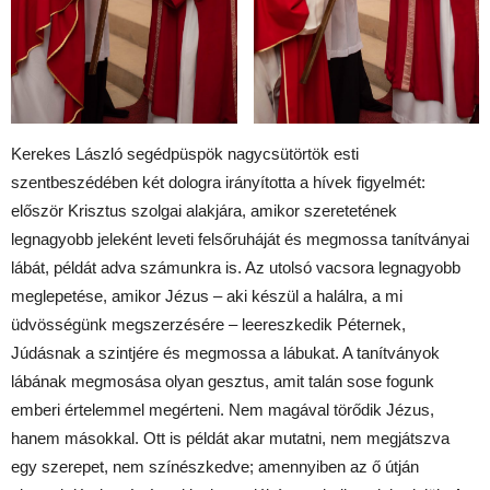
Kerekes László segédpüspök nagycsütörtök esti
szentbeszédében két dologra irányította a hívek figyelmét:
először Krisztus szolgai alakjára, amikor szeretetének
legnagyobb jeleként leveti felsőruháját és megmossa tanítványai
lábát, példát adva számunkra is. Az utolsó vacsora legnagyobb
meglepetése, amikor Jézus – aki készül a halálra, a mi
üdvösségünk megszerzésére – leereszkedik Péternek,
Júdásnak a szintjére és megmossa a lábukat. A tanítványok
lábának megmosása olyan gesztus, amit talán sose fogunk
emberi értelemmel megérteni. Nem magával törődik Jézus,
hanem másokkal. Ott is példát akar mutatni, nem megjátszva
egy szerepet, nem színészkedve; amennyiben az ő útján