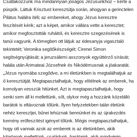
Csatlakozzunk ma mindannyian jóságos Jézusunkhoz – kérte a
püspök. Láttuk Krisztust keresztútja során, ahogyan a gerinctelen
Pilátus halálra ítéli; az embereket, ahogy Jézus keresztre
feszítését kérik; azt a képet, amikor vállára vette a keresztet;
amikor megfosztották ruháitól, és keresztre szegezésének is
tanúi vagyunk. A tömegben ott látjuk az édesanyja vigasztaló
tekintetét; Veronika segítőkészségét; Cirenei Simon
segítségnyújtását; a jeruzsálemi asszonyok együttérző sírását;
halála után Arimateai Józsefnek és Nikódémusnak a jóakaratát.
„Jézus nyomába szegődve, a mi életünkben is megtalálhatjuk az
ő keresztútját. Megtapasztalhatjuk, hogy elítélnek az emberek, ha
komolyan vesszük hitünket. Azt is megtapasztalhatjuk, hogy
senki sem áll ki mellettünk, sőt, olykor még a hozzánk közelálló
barátok is eltávoznak tőlünk. Ilyen helyzetekben talán életünk
nehéz keresztjei, bűnei lehúznak bennünket és az újrakezdés
kemény erőfeszítést igényel tőlünk. Mégis megtapasztalhatjuk,
hogy ott vannak azok az emberek is az életünkben, akik
kitartanak mellettünk, családunk, barátaink, akik mindvégig