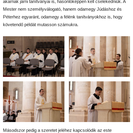
akarnak járni tanítványai is, hasonlóképpen kell cselekedniük. A
Mester nem személyválogató, hanem odamegy Júdáshoz és
Péterhez egyaránt, odamegy a félénk tanítványokhoz is, hogy
követendő példát mutasson számukra.
Másodszor pedig a szeretet jeléhez kapcsolódik az este