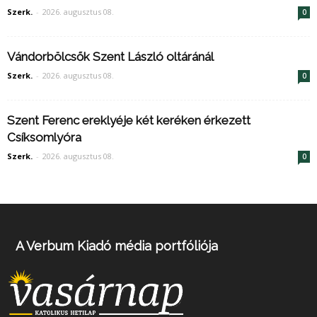
Szerk.
-
2026. augusztus 08.
0
Vándorbölcsők Szent László oltáránál
Szerk.
-
2026. augusztus 08.
0
Szent Ferenc ereklyéje két keréken érkezett
Csíksomlyóra
Szerk.
-
2026. augusztus 08.
0
A Verbum Kiadó média portfóliója