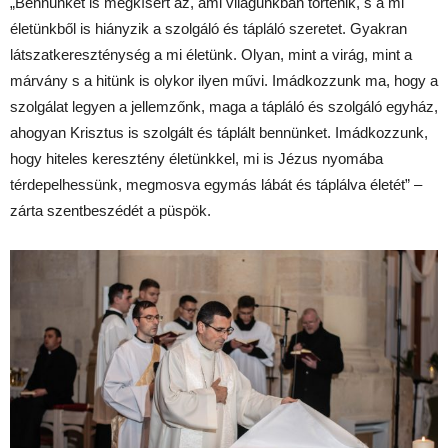
„Bennünket is megkísért az, ami világunkban történik, s a mi
életünkből is hiányzik a szolgáló és tápláló szeretet. Gyakran
látszatkereszténység a mi életünk. Olyan, mint a virág, mint a
márvány s a hitünk is olykor ilyen művi. Imádkozzunk ma, hogy a
szolgálat legyen a jellemzőnk, maga a tápláló és szolgáló egyház,
ahogyan Krisztus is szolgált és táplált bennünket. Imádkozzunk,
hogy hiteles keresztény életünkkel, mi is Jézus nyomába
térdepelhessünk, megmosva egymás lábát és táplálva életét” –
zárta szentbeszédét a püspök.