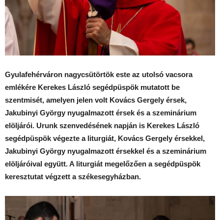
Gyulafehérváron nagycsütörtök este az utolsó vacsora
emlékére Kerekes László segédpüspök mutatott be
szentmisét, amelyen jelen volt Kovács Gergely érsek,
Jakubinyi György nyugalmazott érsek és a szeminárium
elöljárói. Urunk szenvedésének napján is Kerekes László
segédpüspök végezte a liturgiát, Kovács Gergely érsekkel,
Jakubinyi György nyugalmazott érsekkel és a szeminárium
elöljáróival együtt. A liturgiát megelőzően a segédpüspök
keresztutat végzett a székesegyházban.