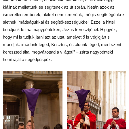
kiállnak mellettünk és segítenek az út során. Netán azok az
ismeretlen emberek, akiket nem ismerünk, mégis segítségünkre
sietnek imádságukkal és segítőkészségükkel. Ezzel a hittel
boruljunk le ma, nagypénteken, Jézus keresztjénél. Higgyük,
hogy mi is tudjuk járni azt az utat, amelyet ő is végigjárt s
mondjuk: imádunk téged, Krisztus, és áldunk téged, mert szent
kereszted által megváltottad a világot!” – zárta nagypénteki
homíliáját a segédpüspök.