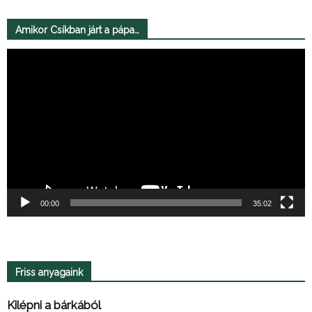
Amikor Csíkban járt a pápa…
Videólejátszó
00:00
35:02
Friss anyagaink
Kilépni a bárkából