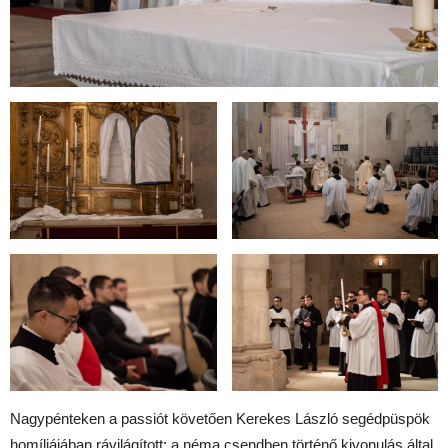
Nagypénteken a passiót követően Kerekes László segédpüspök
homíliájában rávilágított: a néma csendben történő kivonulás által