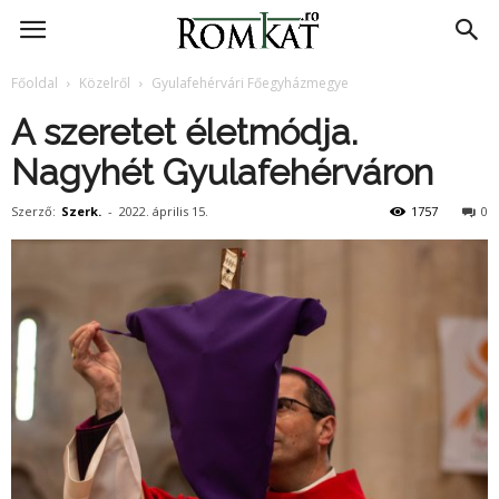
RomKat.ro
Főoldal
Közelről
Gyulafehérvári Főegyházmegye
A szeretet életmódja.
Nagyhét Gyulafehérváron
Szerző:
Szerk.
-
2022. április 15.
1757
0