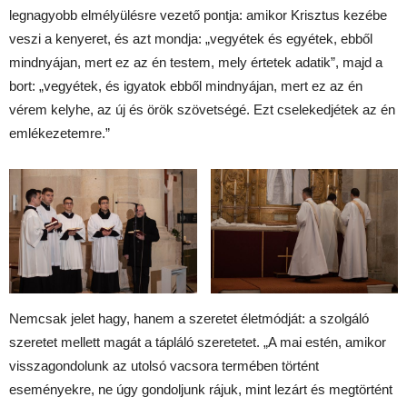
legnagyobb elmélyülésre vezető pontja: amikor Krisztus kezébe
veszi a kenyeret, és azt mondja: „vegyétek és egyétek, ebből
mindnyájan, mert ez az én testem, mely értetek adatik”, majd a
bort: „vegyétek, és igyatok ebből mindnyájan, mert ez az én
vérem kelyhe, az új és örök szövetségé. Ezt cselekedjétek az én
emlékezetemre.”
Nemcsak jelet hagy, hanem a szeretet életmódját: a szolgáló
szeretet mellett magát a tápláló szeretetet. „A mai estén, amikor
visszagondolunk az utolsó vacsora termében történt
eseményekre, ne úgy gondoljunk rájuk, mint lezárt és megtörtént