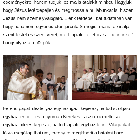
eseményekre, hanem tudjuk, ez ma is átalakít minket. Hagyjuk,
hogy Jézus letérdepeljen és megmossa a mi lábunkat is, hiszen
Jézus nem személyválogató. Elénk térdepel, bár tudatában van,
hogy néha nem egyenes úton járunk. S mégis, ma is felkínálja
szent testét és szent vérét, mert táplálni, éltetni akar bennünket” –
hangsúlyozta a püspök.
Ferenc pápát idézte: „az egyház igazi képe az, ha tud szolgáló
egyház lenni” – és a nyomán Kerekes László kiemelte, az
egyház hiteles képe az, ha tud tápláló egyház lenni. Világunkat
látva megállapíthatjum, mennyire megkísérti a hatalmi harc.