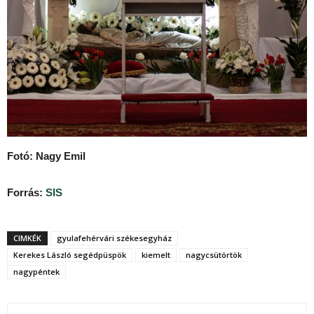
Fotó: Nagy Emil
Forrás:
SIS
CIMKÉK
gyulafehérvári székesegyház
Kerekes László segédpüspök
kiemelt
nagycsütörtök
nagypéntek