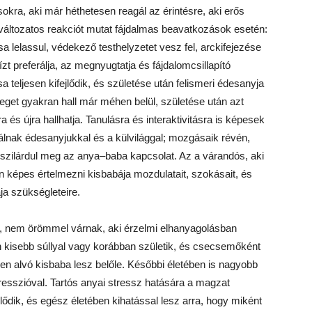
kra, aki már héthetesen reagál az érintésre, aki erős
változatos reakciót mutat fájdalmas beavatkozások esetén:
 lelassul, védekező testhelyzetet vesz fel, arckifejezése
 ízt preferálja, az megnyugtatja és fájdalomcsillapító
 teljesen kifejlődik, és születése után felismeri édesanyja
eget gyakran hall már méhen belül, születése után azt
a és újra hallhatja. Tanulásra és interaktivitásra is képesek
nak édesanyjukkal és a külvilággal; mozgásaik révén,
 szilárdul meg az anya–baba kapcsolat. Az a várandós, aki
tán képes értelmezni kisbabája mozdulatait, szokásait, és
ja szükségleteire.
k, nem örömmel várnak, aki érzelmi elhanyagolásban
an kisebb súllyal vagy korábban születik, és csecsemőként
n alvó kisbaba lesz belőle. Későbbi életében is nagyobb
resszióval. Tartós anyai stressz hatására a magzat
lődik, és egész életében kihatással lesz arra, hogy miként