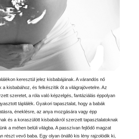
lálékon keresztül jelez kisbabájának. A várandós nő
k a kisbabához, és felkészítik őt a világrajövetelre. Az
ett szeretet, a róla való képzelgés, fantáziálás éppolyan
ogyasztott táplálék. Gyakori tapasztalat, hogy a babák
gatásra, éneklésre, az anya mozgására vagy épp
ak és a koraszülött kisbabákról szerzett tapasztalatoknak
ünk a méhen belüli világba. A passzívan fejlődő magzat
an részt vevő baba. Egy olyan önálló kis lény rajzolódik ki,