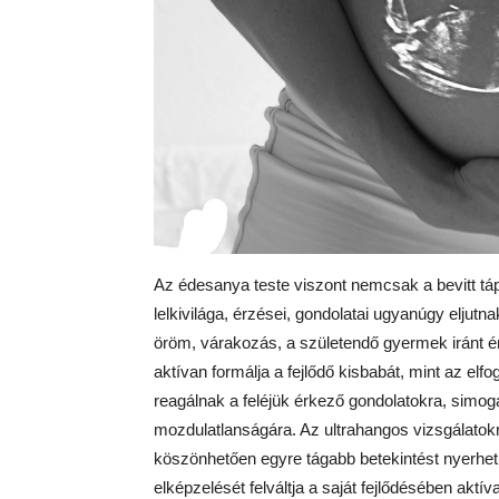
Az édesanya teste viszont nemcsak a bevitt táp
lelkivilága, érzései, gondolatai ugyanúgy eljutna
öröm, várakozás, a születendő gyermek iránt érz
aktívan formálja a fejlődő kisbabát, mint az elf
reagálnak a feléjük érkező gondolatokra, simo
mozdulatlanságára. Az ultrahangos vizsgálatokn
köszönhetően egyre tágabb betekintést nyerhet
elképzelését felváltja a saját fejlődésében aktív