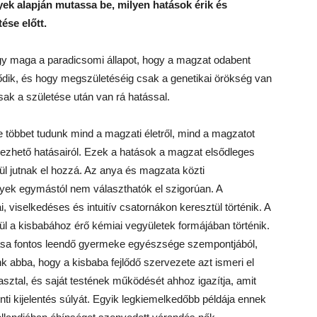
k alapján mutassa be, milyen hatások érik és
ése előtt.
ogy maga a paradicsomi állapot, hogy a magzat odabent
ejlődik, és hogy megszületéséig csak a genetikai örökség van
ak a születése után van rá hatással.
e többet tudunk mind a magzati életről, mind a magzatot
edezhető hatásairól. Ezek a hatások a magzat elsődleges
l jutnak el hozzá. Az anya és magzata közti
yek egymástól nem választhatók el szigorúan. A
, viselkedéses és intuitív csatornákon keresztül történik. A
l a kisbabához érő kémiai vegyületek formájában történik.
ása fontos leendő gyermeke egyészsége szempontjából,
k abba, hogy a kisbaba fejlődő szervezete azt ismeri el
sztal, és saját testének működését ahhoz igazítja, amit
enti kijelentés súlyát. Egyik legkiemelkedőbb példája ennek