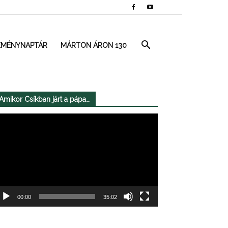
EMÉNYNAPTÁR
MÁRTON ÁRON 130
Amikor Csíkban járt a pápa…
deólejátszó
00:00
35:02