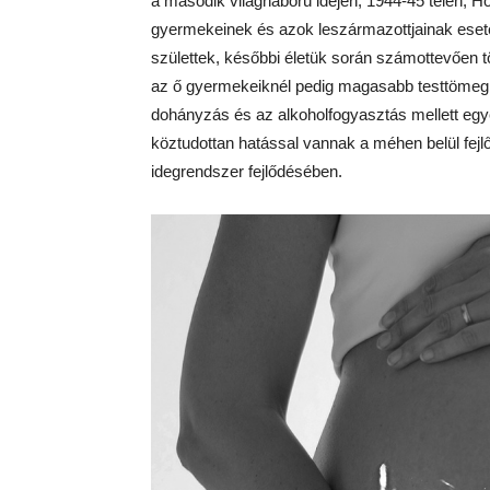
a második világháború idején, 1944-45 telén, 
gyermekeinek és azok leszármazottjainak esete.
születtek, későbbi életük során számottevően 
az ő gyermekeiknél pedig magasabb testtömegi
dohányzás és az alkoholfogyasztás mellett eg
köztudottan hatással vannak a méhen belül fej
idegrendszer fejlődésében.