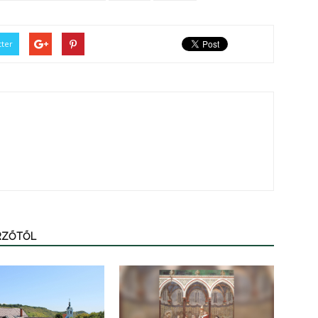
tter
ERZŐTŐL