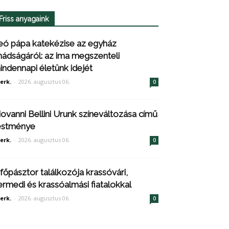
Friss anyagaink
eó pápa katekézise az egyház
mádságáról: az ima megszenteli
indennapi életünk idejét
erk.
-
2026. augusztus 06.
0
iovanni Bellini Urunk színeváltozása című
estménye
erk.
-
2026. augusztus 06.
0
 főpásztor találkozója krassóvári,
ermedi és krassóalmási fiatalokkal
erk.
-
2026. augusztus 06.
0