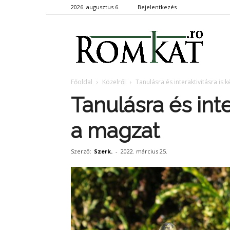
2026. augusztus 6.
Bejelentkezés
RomKa
Főoldal
Közelről
Tanulásra és interaktivitásra is
Tanulásra és inte
a magzat
Szerző:
Szerk.
-
2022. március 25.