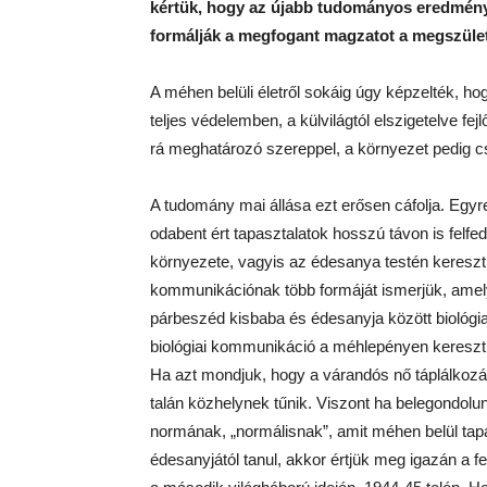
kértük, hogy az újabb tudományos eredménye
formálják a megfogant magzatot a megszület
A méhen belüli életről sokáig úgy képzelték, h
teljes védelemben, a külvilágtól elszigetelve f
rá meghatározó szereppel, a környezet pedig cs
A tudomány mai állása ezt erősen cáfolja. Egyr
odabent ért tapasztalatok hosszú távon is felf
környezete, vagyis az édesanya testén keresztü
kommunikációnak több formáját ismerjük, amel
párbeszéd kisbaba és édesanyja között biológiai
biológiai kommunikáció a méhlepényen keresztü
Ha azt mondjuk, hogy a várandós nő táplálkoz
talán közhelynek tűnik. Viszont ha belegondolun
normának, „normálisnak”, amit méhen belül tapa
édesanyjától tanul, akkor értjük meg igazán a f