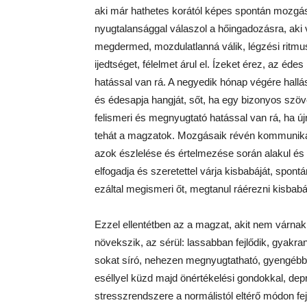
aki már hathetes korától képes spontán mozgáso
nyugtalansággal válaszol a hőingadozásra, aki 
megdermed, mozdulatlanná válik, légzési ritmusa
ijedtséget, félelmet árul el. Ízeket érez, az édes
hatással van rá. A negyedik hónap végére hallása
és édesapja hangját, sőt, ha egy bizonyos szöv
felismeri és megnyugtató hatással van rá, ha újr
tehát a magzatok. Mozgásaik révén kommunikál
azok észlelése és értelmezése során alakul és
elfogadja és szeretettel várja kisbabáját, spon
ezáltal megismeri őt, megtanul ráérezni kisbabá
Ezzel ellentétben az a magzat, akit nem várna
növekszik, az sérül: lassabban fejlődik, gyakr
sokat síró, nehezen megnyugtatható, gyengébbe
eséllyel küzd majd önértékelési gondokkal, dep
stresszrendszere a normálistól eltérő módon fej