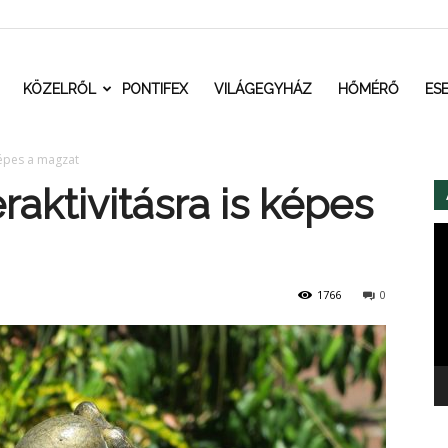
t.ro
KÖZELRŐL
PONTIFEX
VILÁGEGYHÁZ
HŐMÉRŐ
ES
 képes a magzat
raktivitásra is képes
Vi
1766
0