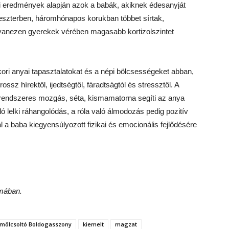
i eredmények alapján azok a babák, akiknek édesanyját
meszterben, háromhónapos korukban többet sírtak,
yanezen gyerekek vérében magasabb kortizolszintet
ri anyai tapasztalatokat és a népi bölcsességeket abban,
ssz hírektől, ijedtségtől, fáradtságtól és stressztől. A
 a rendszeres mozgás, séta, kismamatorna segíti az anya
ló lelki ráhangolódás, a róla való álmodozás pedig pozitív
al a baba kiegyensúlyozott fizikai és emocionális fejlődésére
mában.
mölcsoltó Boldogasszony
kiemelt
magzat