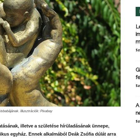
L
i
m
Sz
G
f
Sz
A
isbabájának. Illusztrációk: Pixabay
n
Sz
sának, illetve a születése hírüladásának ünnepe,
ikus egyház. Ennek alkalmából Deák Zsófia dúlát arra