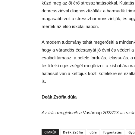
küzd meg az őt érő stresszhatásokkal. Kutatás
depresszióval diagnosztizálták a harmadik tri
magasabb volt a stresszhormonszintjük, és ug
mértek az első iskolai napon.
A modern tudomány tehát megerősíti a mindenko
hogy a várandós édesanyát jó óvni és védeni a ro
családi támasz, a befele fordulás, lelassulás,
testi-lelki egészségét megőrizni, a kisbabára va
hatással van a kettőjük közti kötelékre és ezált
is.
Deák Zsófia dúla
Az írás megjelenik a
Vasárnap
2022/13-as szá
CIMKÉK
Deák Zsófia
dúla
fogantatás
Gyü