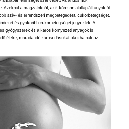
Hollandiában éhínséget szenvedett várandós nők
 Azoknál a magzatoknál, akik kórosan alultáplált anyáktól
több szív- és érrendszeri megbetegedést, cukorbetegséget,
ndexet és gyakoribb cukorbetegséget jegyeztek. A
yes gyógyszerek és a káros környezeti anyagok is
lődő életre, maradandó károsodásokat okozhatnak az