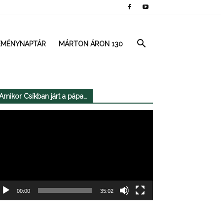
EMÉNYNAPTÁR
MÁRTON ÁRON 130
Amikor Csíkban járt a pápa…
deólejátszó
00:00
35:02