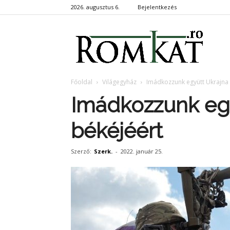
2026. augusztus 6.
Bejelentkezés
RomKa
Főoldal
Világegyház
Imádkozzunk együtt Ukrajna 
Imádkozzunk eg
békéjéért
Szerző:
Szerk.
-
2022. január 25.