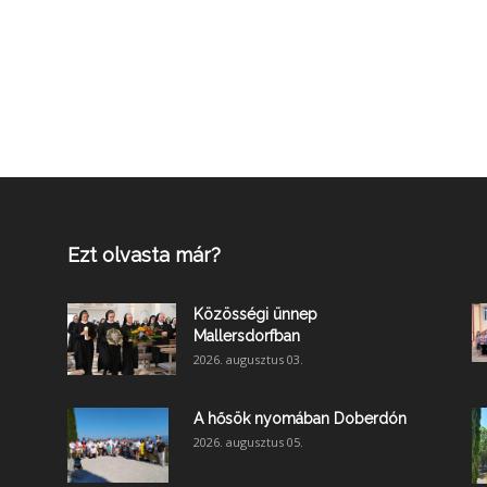
Ezt olvasta már?
Közösségi ünnep
Mallersdorfban
2026. augusztus 03.
A hősök nyomában Doberdón
2026. augusztus 05.