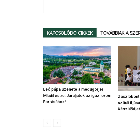
KAPCSOLÓDÓ CIKKEK
TOVÁBBIAK A SZ
Leó pápa üzenete a međugorjei
Mladifestre: Járuljatok az igazi öröm
Zászlóbontá
Forrásához!
szöuli ifjúsá
Készülődjet