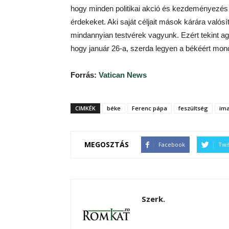
hogy minden politikai akció és kezdeményezés a
érdekeket. Aki saját céljait mások kárára valósí
mindannyian testvérek vagyunk. Ezért tekint ag
hogy január 26-a, szerda legyen a békéért mon
Forrás:
Vatican News
CIMKÉK
béke
Ferenc pápa
feszültség
im
MEGOSZTÁS
Facebook
Twi
Szerk.