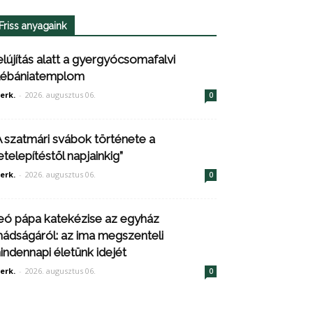
Friss anyagaink
elújítás alatt a gyergyócsomafalvi
lébániatemplom
erk.
-
2026. augusztus 06.
0
A szatmári svábok története a
etelepítéstől napjainkig”
erk.
-
2026. augusztus 06.
0
eó pápa katekézise az egyház
mádságáról: az ima megszenteli
indennapi életünk idejét
erk.
-
2026. augusztus 06.
0