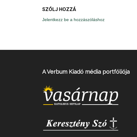
SZÓLJ HOZZÁ
Jelentkezz be a hozzászóláshoz
A Verbum Kiadó média portfóliója