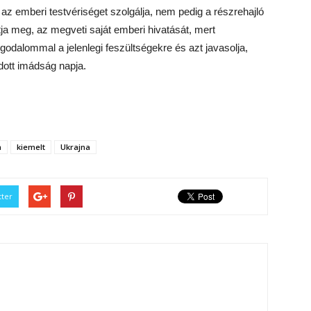
z emberi testvériséget szolgálja, nem pedig a részrehajló
tja meg, az megveti saját emberi hivatását, mert
godalommal a jelenlegi feszültségekre és azt javasolja,
dott imádság napja.
a
kiemelt
Ukrajna
tter