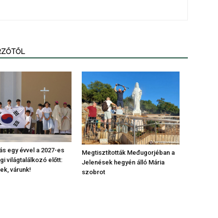
ERZŐTŐL
s egy évvel a 2027-es
Megtisztították Međugorjéban a
gi világtalálkozó előtt:
Jelenések hegyén álló Mária
ek, várunk!
szobrot