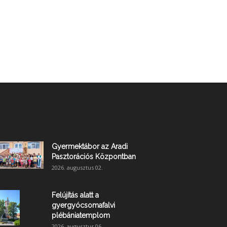
Gyermektábor az Aradi
Pasztorációs Központban
2026. augusztus 02.
Felújítás alatt a
gyergyócsomafalvi
plébániatemplom
2026. augusztus 06.