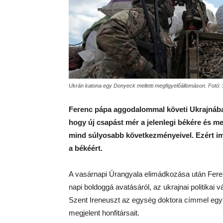
Ukrán katona egy Donyeck melletti megfigyelőállomáson. Fotó
Ferenc pápa aggodalommal követi Ukrajnában
hogy új csapást mér a jelenlegi békére és m
mind súlyosabb következményeivel. Ezért im
a békéért.
A vasárnapi Úrangyala elimádkozása után Fere
napi boldoggá avatásáról, az ukrajnai politikai v
Szent Ireneuszt az egység doktora címmel egyhá
megjelent honfitársait.