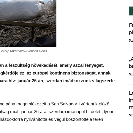
F
p
Sz
: Serhiy Takhmazov/Vatican News
„
 a feszültség növekedését, amely azzal fenyeget,
b
egkérdőjelezi az európai kontinens biztonságát, annak
Sz
ára hív: január 26-án, szerdán imádkozzunk világszerte
L
i
nc pápa megemlékezett a San Salvador-i vértanúk előző
m
álság miatt január 26-ára, szerdára imanapot hirdetett, lyoni
Sz
zdoktorrá nyilvánította és végül köszöntötte a téren