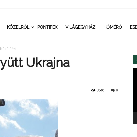
t.ro
KÖZELRŐL
PONTIFEX
VILÁGEGYHÁZ
HŐMÉRŐ
ES
békéjéért
yütt Ukrajna
Vi
3510
0