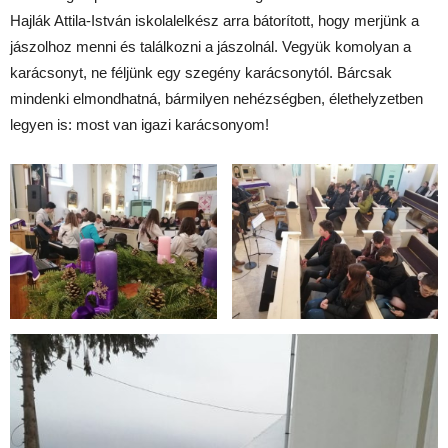
Hajlák Attila-István iskolalelkész arra bátorított, hogy merjünk a
jászolhoz menni és találkozni a jászolnál. Vegyük komolyan a
karácsonyt, ne féljünk egy szegény karácsonytól. Bárcsak
mindenki elmondhatná, bármilyen nehézségben, élethelyzetben
legyen is: most van igazi karácsonyom!