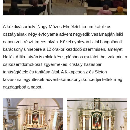
A kézdivásárhelyi Nagy Mózes Elméleti Líceum katolikus
osztályainak négy évfolyama advent negyedik vasárnapján lelki
napon vett részt Imecsfalván. Közel nyolcvan fiatal hangolódott
karácsony ünnepére a 12 órakor kezdődő szentmisén, amelyet
Hajlák Attila-István iskolalelkész, plébános mutatott be, valamint a
csíkszentdomokosi tízgyermekes Kristály házaspár
tanúságtétele és tanítása által. A Kikapcsolsz és Sicton
kovásznai együttesek adventi-karácsonyi koncertjei tették még
gazdagabbá a napot.