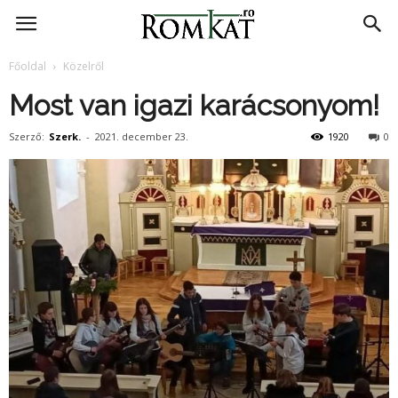
RomKat.ro
Főoldal
Közelről
Most van igazi karácsonyom!
Szerző:
Szerk.
-
2021. december 23.
1920
0