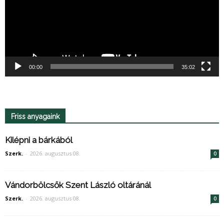
00:00
35:02
Friss anyagaink
Kilépni a bárkából
Szerk.
-
2026. augusztus 08.
0
Vándorbölcsők Szent László oltáránál
Szerk.
-
2026. augusztus 08.
0