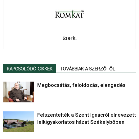
Szerk.
KAPCSOLÓDÓ CIKKEK
TOVÁBBIAK A SZERZŐTŐL
Megbocsátás, feloldozás, elengedés
Felszentelték a Szent Ignácról elnevezett
lelkigyakorlatos házat Székelybőben