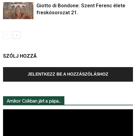
Giotto di Bondone: Szent Ferenc élete
freskósorozat 21.
SZÓLJ HOZZÁ
JELENTKEZZ BE A HOZZÁSZÓLÁSHOZ
Amikor Csíkban járt a pápa…
Videólejátszó