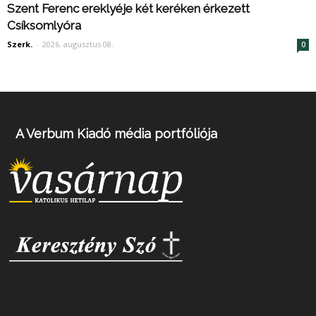
Szent Ferenc ereklyéje két keréken érkezett
Csíksomlyóra
Szerk.
-
2026. augusztus 08.
0
A Verbum Kiadó média portfóliója