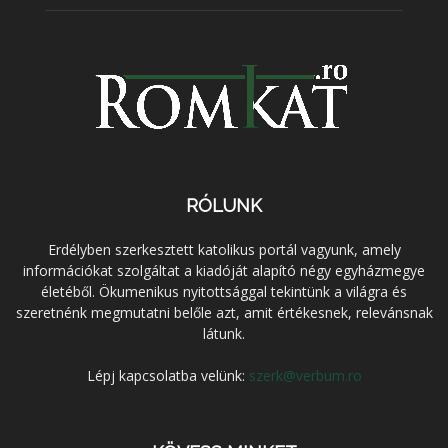
RÓLUNK
Erdélyben szerkesztett katolikus portál vagyunk, amely
információkat szolgáltat a kiadóját alapító négy egyházmegye
életéből. Ökumenikus nyitottsággal tekintünk a világra és
szeretnénk megmutatni belőle azt, amit értékesnek, relevánsnak
látunk.
Lépj kapcsolatba velünk:
szerk@verbum.ro