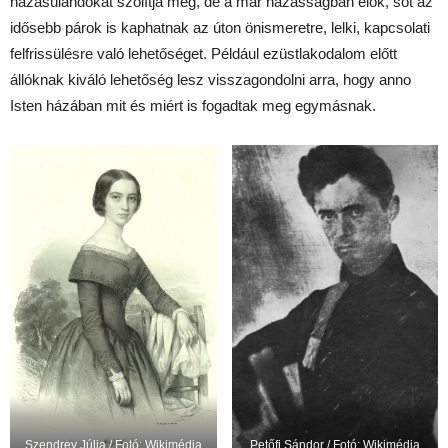
házasulandókat szólítja meg, de a már házasságban élők, sőt az
idősebb párok is kaphatnak az úton önismeretre, lelki, kapcsolati
felfrissülésre való lehetőséget. Például ezüstlakodalom előtt
állóknak kiváló lehetőség lesz visszagondolni arra, hogy anno
Isten házában mit és miért is fogadtak meg egymásnak.
Szendrey Júlia / Fotó: Wikimédia
Petőfi Sándor / Fotó: Wikimédia