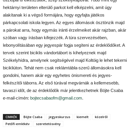
hektárnyi területen elterülő parkot kell elképzelni, amit úgy
alakítanak ki a végső formájára, hogy egyfajta játékos
párkapcsolati iskola legyen. Az egyes állomások ösztönzik majd
a párokat arra, hogy egymás iránti érzelmeiket akár rajzban, akár
szóban vagy írásban kifejezzék. A túra szervezésében,
lebonyolításában egy jegyespár fogja segíteni az érdeklődőket. A
tervek szerint biciklis vándortábort is kihelyeznek majd
Székelyhídra, amelynek segítségével majd Koltóig le lehet tekerni
bicikliúton. Tehát nem csak reklámtábla-szerű állomásokra kell
gondolni, hanem akár egy egyhetes önismereti és jegyes-
felkészítői táborra. Az első túrával megvárnák a kellemesebb,
tavaszi időt, de az érdeklődők már jelentkezhetnek Böjte Csaba
e-mail-címén:
bojtecsabaofm@gmail.com
.
CIMKÉK
Böjte Csaba
jegyeskurzus
kiemelt
közelről
Petőfi-emlékév
szeretetösvény