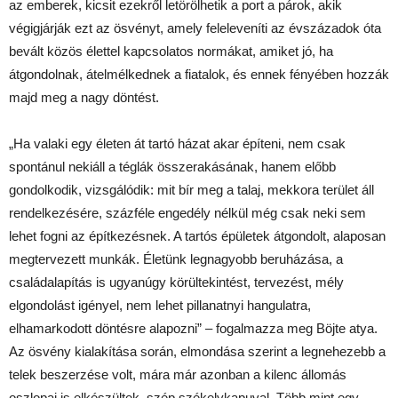
az emberek, kicsit ezekről letörölhetik a port a párok, akik
végigjárják ezt az ösvényt, amely feleleveníti az évszázadok óta
bevált közös élettel kapcsolatos normákat, amiket jó, ha
átgondolnak, átelmélkednek a fiatalok, és ennek fényében hozzák
majd meg a nagy döntést.
„Ha valaki egy életen át tartó házat akar építeni, nem csak
spontánul nekiáll a téglák összerakásának, hanem előbb
gondolkodik, vizsgálódik: mit bír meg a talaj, mekkora terület áll
rendelkezésére, százféle engedély nélkül még csak neki sem
lehet fogni az építkezésnek. A tartós épületek átgondolt, alaposan
megtervezett munkák. Életünk legnagyobb beruházása, a
családalapítás is ugyanúgy körültekintést, tervezést, mély
elgondolást igényel, nem lehet pillanatnyi hangulatra,
elhamarkodott döntésre alapozni” – fogalmazza meg Böjte atya.
Az ösvény kialakítása során, elmondása szerint a legnehezebb a
telek beszerzése volt, mára már azonban a kilenc állomás
oszlopai is elkészültek, szép székelykapuval. Több mint egy