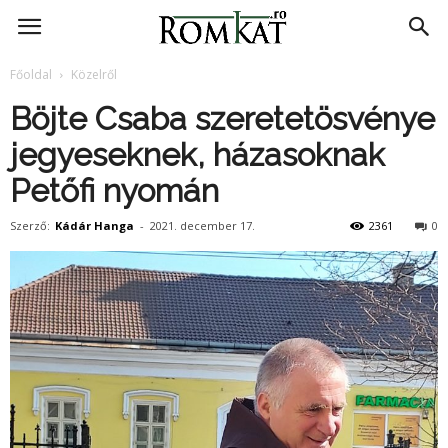
RomKat.ro
Főoldal
Közelről
Böjte Csaba szeretetösvénye
jegyeseknek, házasoknak
Petőfi nyomán
Szerző:
Kádár Hanga
-
2021. december 17.
2361
0