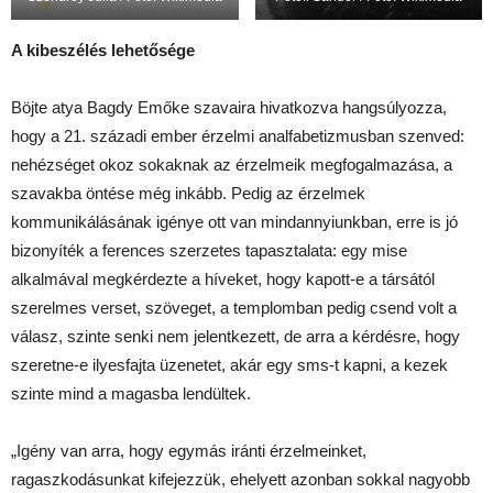
A kibeszélés lehetősége
Böjte atya Bagdy Emőke szavaira hivatkozva hangsúlyozza,
hogy a 21. századi ember érzelmi analfabetizmusban szenved:
nehézséget okoz sokaknak az érzelmeik megfogalmazása, a
szavakba öntése még inkább. Pedig az érzelmek
kommunikálásának igénye ott van mindannyiunkban, erre is jó
bizonyíték a ferences szerzetes tapasztalata: egy mise
alkalmával megkérdezte a híveket, hogy kapott-e a társától
szerelmes verset, szöveget, a templomban pedig csend volt a
válasz, szinte senki nem jelentkezett, de arra a kérdésre, hogy
szeretne-e ilyesfajta üzenetet, akár egy sms-t kapni, a kezek
szinte mind a magasba lendültek.
„Igény van arra, hogy egymás iránti érzelmeinket,
ragaszkodásunkat kifejezzük, ehelyett azonban sokkal nagyobb