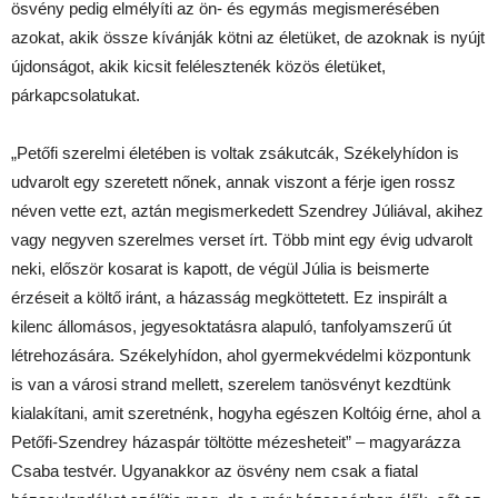
ösvény pedig elmélyíti az ön- és egymás megismerésében
azokat, akik össze kívánják kötni az életüket, de azoknak is nyújt
újdonságot, akik kicsit felélesztenék közös életüket,
párkapcsolatukat.
„Petőfi szerelmi életében is voltak zsákutcák, Székelyhídon is
udvarolt egy szeretett nőnek, annak viszont a férje igen rossz
néven vette ezt, aztán megismerkedett Szendrey Júliával, akihez
vagy negyven szerelmes verset írt. Több mint egy évig udvarolt
neki, először kosarat is kapott, de végül Júlia is beismerte
érzéseit a költő iránt, a házasság megköttetett. Ez inspirált a
kilenc állomásos, jegyesoktatásra alapuló, tanfolyamszerű út
létrehozására. Székelyhídon, ahol gyermekvédelmi központunk
is van a városi strand mellett, szerelem tanösvényt kezdtünk
kialakítani, amit szeretnénk, hogyha egészen Koltóig érne, ahol a
Petőfi-Szendrey házaspár töltötte mézesheteit” – magyarázza
Csaba testvér. Ugyanakkor az ösvény nem csak a fiatal