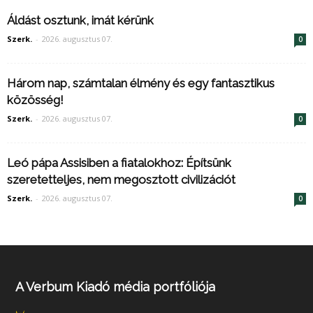
Áldást osztunk, imát kérünk
Szerk.
-
2026. augusztus 07.
0
Három nap, számtalan élmény és egy fantasztikus
közösség!
Szerk.
-
2026. augusztus 07.
0
Leó pápa Assisiben a fiatalokhoz: Építsünk
szeretetteljes, nem megosztott civilizációt
Szerk.
-
2026. augusztus 07.
0
A Verbum Kiadó média portfóliója