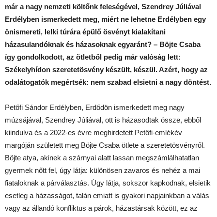
már a nagy nemzeti költőnk feleségével, Szendrey Júliával
Erdélyben ismerkedett meg, miért ne lehetne Erdélyben egy
önismereti, lelki túrára épülő ösvényt kialakítani
házasulandóknak és házasoknak egyaránt? – Böjte Csaba
így gondolkodott, az ötletből pedig már valóság lett:
Székelyhídon szeretetösvény készült, készül. Azért, hogy az
odalátogatók megértsék: nem szabad elsietni a nagy döntést.
Petőfi Sándor Erdélyben, Erdődön ismerkedett meg nagy
múzsájával, Szendrey Júliával, ott is házasodtak össze, ebből
kiindulva és a 2022-es évre meghirdetett Petőfi-emlékév
margóján született meg Böjte Csaba ötlete a szeretetösvényről.
Böjte atya, akinek a szárnyai alatt lassan megszámlálhatatlan
gyermek nőtt fel, úgy látja: különösen zavaros és nehéz a mai
fiataloknak a párválasztás. Úgy látja, sokszor kapkodnak, elsietik
esetleg a házasságot, talán emiatt is gyakori napjainkban a válás
vagy az állandó konfliktus a párok, házastársak között, ez az