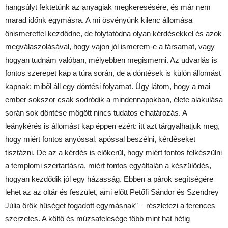
hangsúlyt fektetünk az anyagiak megkeresésére, és már nem
marad időnk egymásra. A mi ösvényünk kilenc állomása
önismerettel kezdődne, de folytatódna olyan kérdésekkel és azok
megválaszolásával, hogy vajon jól ismerem-e a társamat, vagy
hogyan tudnám valóban, mélyebben megismerni. Az udvarlás is
fontos szerepet kap a túra során, de a döntések is külön állomást
kapnak: miből áll egy döntési folyamat. Úgy látom, hogy a mai
ember sokszor csak sodródik a mindennapokban, élete alakulása
során sok döntése mögött nincs tudatos elhatározás. A
leánykérés is állomást kap éppen ezért: itt azt tárgyalhatjuk meg,
hogy miért fontos anyóssal, apóssal beszélni, kérdéseket
tisztázni. De az a kérdés is előkerül, hogy miért fontos felkészülni
a templomi szertartásra, miért fontos egyáltalán a készülődés,
hogyan kezdődik jól egy házasság. Ebben a párok segítségére
lehet az az oltár és feszület, ami előtt Petőfi Sándor és Szendrey
Júlia örök hűséget fogadott egymásnak” – részletezi a ferences
szerzetes. A költő és múzsafelesége több mint hat hétig