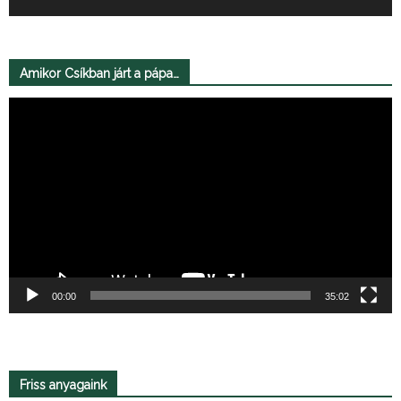
Amikor Csíkban járt a pápa…
Videólejátszó
00:00
35:02
Friss anyagaink