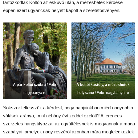
tartózkodtak Koltón az esküvő után, a mézeshetek kérdése
éppen ezért ugyancsak helyett kapott a szeretetösvényen.
A pár koltói szobra
/ Fotó:
A koltói kastély, a mézeshetek
nagybanya.ro
helyszíne
/ Fotó: nagybanya.ro
Sokszor feltesszük a kérdést, hogy napjainkban miért nagyobb a
válások aránya, mint néhány évtizeddel ezelőtt? A ferences
szerzetes hangsúlyozza: az együttélésnek is megvannak a maga
szabályai, amelyek nagy részéről azonban mára megfeledkeztek