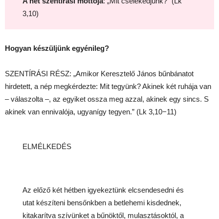
A hét szentírási mottója
: „Mit cselekedjünk?” (Lk
3,10)
Hogyan készüljünk egyénileg?
SZENTÍRÁSI RÉSZ: „Amikor Keresztelő János bűnbánatot
hirdetett, a nép megkérdezte: Mit tegyünk? Akinek két ruhája van
– válaszolta –, az egyiket ossza meg azzal, akinek egy sincs. S
akinek van ennivalója, ugyanígy tegyen.” (Lk 3,10−11)
ELMÉLKEDÉS
Az előző két hétben igyekeztünk elcsendesedni és
utat készíteni bensőnkben a betlehemi kisdednek,
kitakarítva szívünket a bűnöktől, mulasztásoktól, a