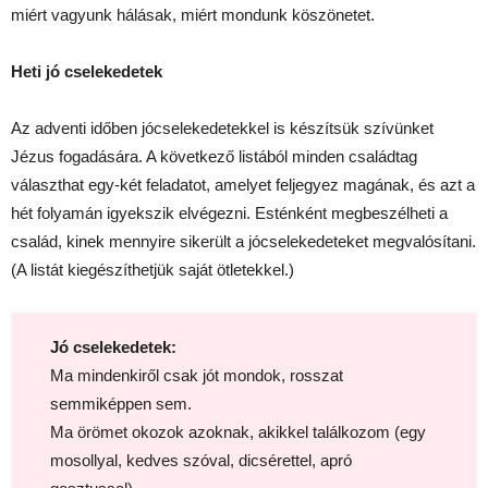
miért vagyunk hálásak, miért mondunk köszönetet.
Heti jó cselekedetek
Az adventi időben jócselekedetekkel is készítsük szívünket
Jézus fogadására. A következő listából minden családtag
választhat egy-két feladatot, amelyet feljegyez magának, és azt a
hét folyamán igyekszik elvégezni. Esténként megbeszélheti a
család, kinek mennyire sikerült a jócselekedeteket megvalósítani.
(A listát kiegészíthetjük saját ötletekkel.)
Jó cselekedetek:
Ma mindenkiről csak jót mondok, rosszat
semmiképpen sem.
Ma örömet okozok azoknak, akikkel találkozom (egy
mosollyal, kedves szóval, dicsérettel, apró