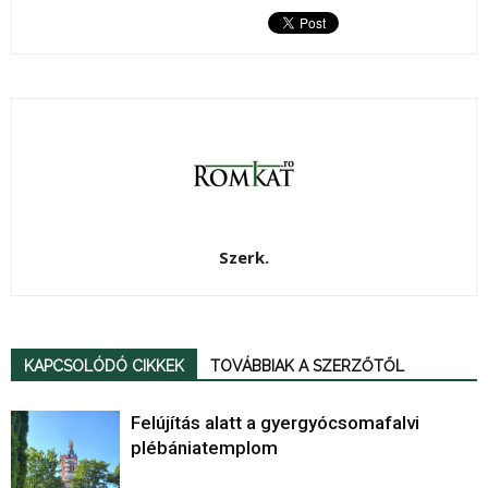
Szerk.
KAPCSOLÓDÓ CIKKEK
TOVÁBBIAK A SZERZŐTŐL
Felújítás alatt a gyergyócsomafalvi
plébániatemplom