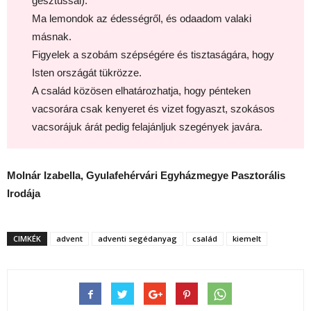
gesztussal).
Ma lemondok az édességről, és odaadom valaki
másnak.
Figyelek a szobám szépségére és tisztaságára, hogy
Isten országát tükrözze.
A család közösen elhatározhatja, hogy pénteken
vacsorára csak kenyeret és vizet fogyaszt, szokásos
vacsorájuk árát pedig felajánljuk szegények javára.
Molnár Izabella, Gyulafehérvári Egyházmegye Pasztorális
Irodája
CIMKÉK
advent
adventi segédanyag
család
kiemelt