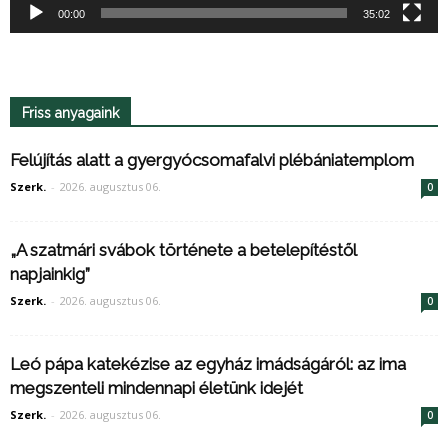
00:00
35:02
Friss anyagaink
Felújítás alatt a gyergyócsomafalvi plébániatemplom
Szerk.
-
2026. augusztus 06.
0
„A szatmári svábok története a betelepítéstől
napjainkig”
Szerk.
-
2026. augusztus 06.
0
Leó pápa katekézise az egyház imádságáról: az ima
megszenteli mindennapi életünk idejét
Szerk.
-
2026. augusztus 06.
0