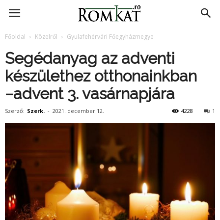
RomKat.ro
Főoldal
Közelről
Gyulafehérvári Főegyházmegye
Segédanyag az adventi
készülethez otthonainkban
−advent 3. vasárnapjára
Szerző:
Szerk.
-
2021. december 12.
4228
1