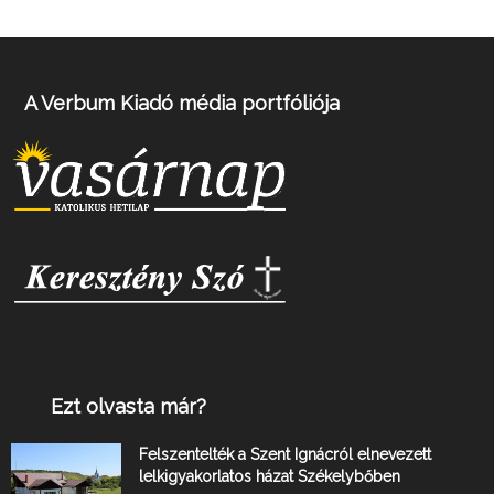
A Verbum Kiadó média portfóliója
Ezt olvasta már?
Felszentelték a Szent Ignácról elnevezett
lelkigyakorlatos házat Székelybőben