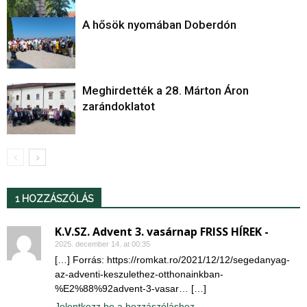
A hősök nyomában Doberdón
Meghirdették a 28. Márton Áron
zarándoklatot
1 HOZZÁSZÓLÁS
K.V.SZ. Advent 3. vasárnap FRISS HÍREK -
2025. december 14. at 00:35
[…] Forrás: https://romkat.ro/2021/12/12/segedanyag-
az-adventi-keszulethez-otthonainkban-
%E2%88%92advent-3-vasar… […]
Jelentkezz be a hozzászóláshoz