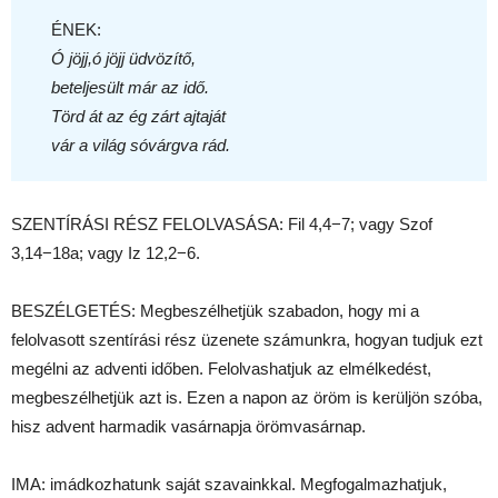
ÉNEK:
Ó jöjj,ó jöjj üdvözítő,
beteljesült már az idő.
Törd át az ég zárt ajtaját
vár a világ sóvárgva rád.
SZENTÍRÁSI RÉSZ FELOLVASÁSA: Fil 4,4−7; vagy Szof
3,14−18a; vagy Iz 12,2−6.
BESZÉLGETÉS: Megbeszélhetjük szabadon, hogy mi a
felolvasott szentírási rész üzenete számunkra, hogyan tudjuk ezt
megélni az adventi időben. Felolvashatjuk az elmélkedést,
megbeszélhetjük azt is. Ezen a napon az öröm is kerüljön szóba,
hisz advent harmadik vasárnapja örömvasárnap.
IMA: imádkozhatunk saját szavainkkal. Megfogalmazhatjuk,