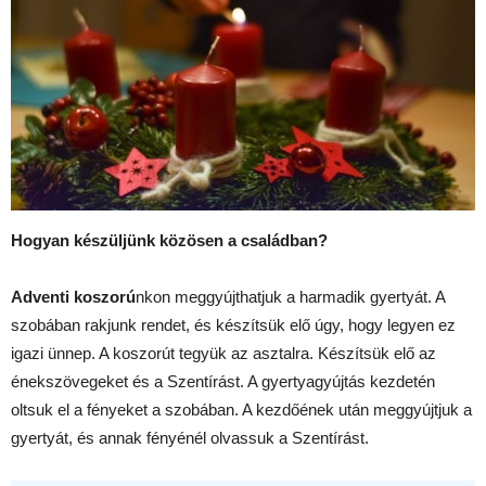
Hogyan készüljünk közösen a családban?
Adventi koszorú
nkon meggyújthatjuk a harmadik gyertyát. A
szobában rakjunk rendet, és készítsük elő úgy, hogy legyen ez
igazi ünnep. A koszorút tegyük az asztalra. Készítsük elő az
énekszövegeket és a Szentírást. A gyertyagyújtás kezdetén
oltsuk el a fényeket a szobában. A kezdőének után meggyújtjuk a
gyertyát, és annak fényénél olvassuk a Szentírást.