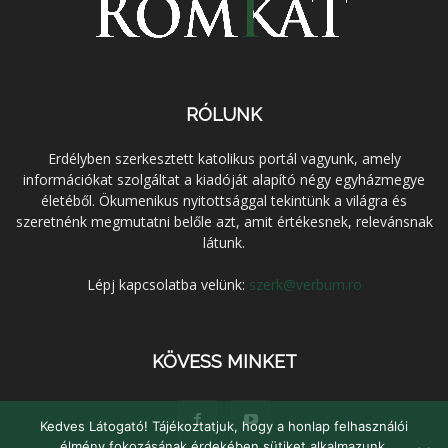
RÓLUNK
Erdélyben szerkesztett katolikus portál vagyunk, amely
információkat szolgáltat a kiadóját alapító négy egyházmegye
életéből. Ökumenikus nyitottsággal tekintünk a világra és
szeretnénk megmutatni belőle azt, amit értékesnek, relevánsnak
látunk.
Lépj kapcsolatba velünk:
szerk@verbum.ro
KÖVESS MINKET
Kedves Látogató! Tájékoztatjuk, hogy a honlap felhasználói
élmény fokozásának érdekében sütiket alkalmazunk.