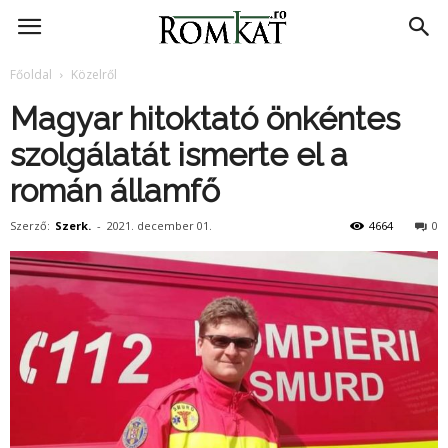
RomKat.ro
Főoldal
Közelről
Magyar hitoktató önkéntes
szolgálatát ismerte el a
román államfő
Szerző:
Szerk.
-
2021. december 01.
4664
0