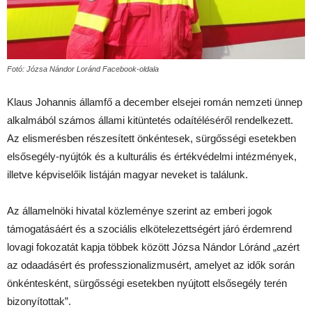
Fotó: Józsa Nándor Loránd Facebook-oldala
Klaus Johannis államfő a december elsejei román nemzeti ünnep
alkalmából számos állami kitüntetés odaítéléséről rendelkezett.
Az elismerésben részesített önkéntesek, sürgősségi esetekben
elsősegély-nyújtók és a kulturális és értékvédelmi intézmények,
illetve képviselőik listáján magyar neveket is találunk.
Az államelnöki hivatal közleménye szerint az emberi jogok
támogatásáért és a szociális elkötelezettségért járó érdemrend
lovagi fokozatát kapja többek között Józsa Nándor Lóránd „azért
az odaadásért és professzionalizmusért, amelyet az idők során
önkéntesként, sürgősségi esetekben nyújtott elsősegély terén
bizonyítottak”.