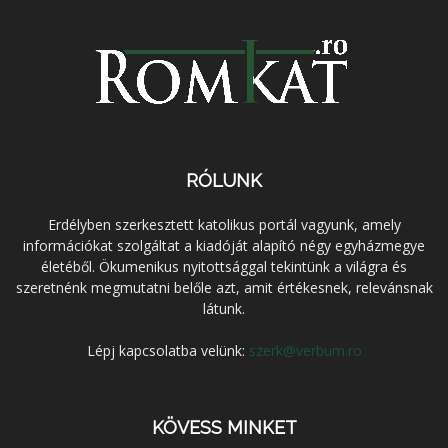
RÓLUNK
Erdélyben szerkesztett katolikus portál vagyunk, amely
információkat szolgáltat a kiadóját alapító négy egyházmegye
életéből. Ökumenikus nyitottsággal tekintünk a világra és
szeretnénk megmutatni belőle azt, amit értékesnek, relevánsnak
látunk.
Lépj kapcsolatba velünk:
szerk@verbum.ro
KÖVESS MINKET