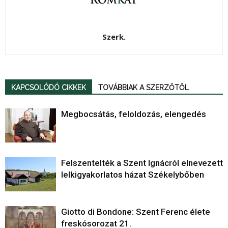
Szerk.
KAPCSOLÓDÓ CIKKEK
TOVÁBBIAK A SZERZŐTŐL
Megbocsátás, feloldozás, elengedés
Felszentelték a Szent Ignácról elnevezett
lelkigyakorlatos házat Székelybőben
Giotto di Bondone: Szent Ferenc élete
freskósorozat 21.