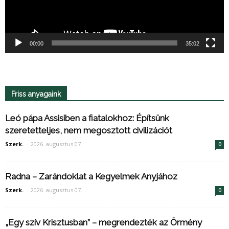
00:00
35:02
Friss anyagaink
Leó pápa Assisiben a fiatalokhoz: Építsünk
szeretetteljes, nem megosztott civilizációt
Szerk.
-
2026. augusztus 07.
0
Radna – Zarándoklat a Kegyelmek Anyjához
Szerk.
-
2026. augusztus 07.
0
„Egy szív Krisztusban” – megrendezték az Örmény