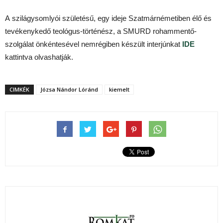
A szilágysomlyói születésű, egy ideje Szatmárnémetiben élő és
tevékenykedő teológus-történész, a SMURD rohammentő-
szolgálat önkéntesével nemrégiben készült interjúnkat
IDE
kattintva olvashatják.
CIMKÉK
Józsa Nándor Lóránd
kiemelt