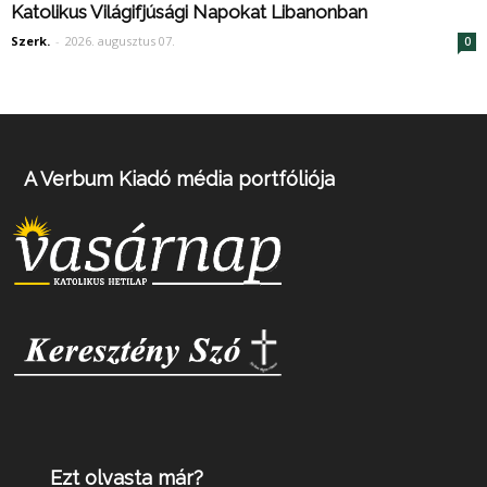
Katolikus Világifjúsági Napokat Libanonban
Szerk.
-
2026. augusztus 07.
0
A Verbum Kiadó média portfóliója
Ezt olvasta már?