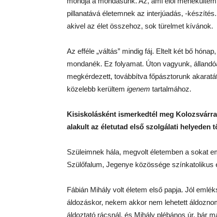
mondja a mondásunk. Az, ami elől menekültem, 
pillanatává életemnek az interjúadás, -készít
akivel az élet összehoz, sok türelmet kívánok.
Az efféle „váltás” mindig fáj. Eltelt két bő hó
mondanék. Ez folyamat. Úton vagyunk, állandó
megkérdezett, továbbítva főpásztorunk akarat
közelebb kerültem
igenem
tartalmához.
Kisiskolásként ismerkedtél meg Kolozsvárr
alakult az életutad első szolgálati helyeden 
Szüleimnek hála, megvolt életemben a sokat em
Szülőfalum, Jegenye közössége színkatolikus 
Fábián Mihály volt életem első papja. Jól emlé
áldozáskor, nekem akkor nem lehetett áldozno
áldoztató rácsnál, és Mihály plébános úr, bár m