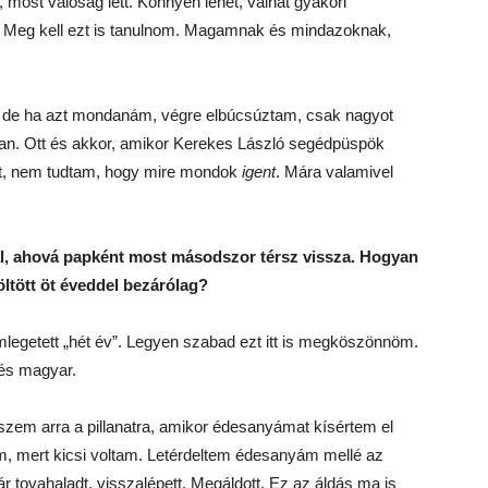
most valóság lett. Könnyen lehet, válhat gyakori
és. Meg kell ezt is tanulnom. Magamnak és mindazoknak,
nap, de ha azt mondanám, végre elbúcsúztam, csak nagyot
an. Ott és akkor, amikor Kerekes László segédpüspök
át, nem tudtam, hogy mire mondok
igent
. Mára valamivel
al, ahová papként most másodszor térsz vissza. Hogyan
töltött öt éveddel bezárólag?
legetett „hét év”. Legyen szabad ezt itt is megköszönnöm.
és magyar.
kszem arra a pillanatra, amikor édesanyámat kísértem el
m, mert kicsi voltam. Letérdeltem édesanyám mellé az
ár tovahaladt, visszalépett. Megáldott. Ez az áldás ma is