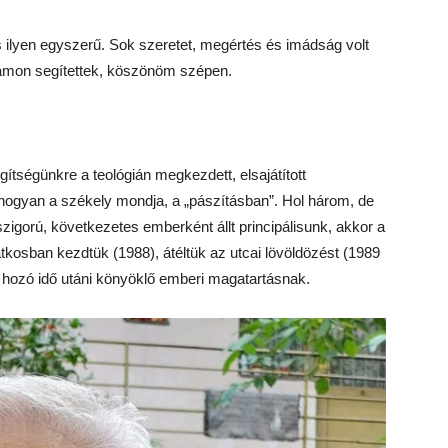
s ilyen egyszerű. Sok szeretet, megértés és imádság volt
amon segítettek, köszönöm szépen.
gítségünkre a teológián megkezdett, elsajátított
ogyan a székely mondja, a „pászításban”. Hol három, de
igorú, következetes emberként állt principálisunk, akkor a
 átkosban kezdtük (1988), átéltük az utcai lövöldözést (1989
t hozó idő utáni könyöklő emberi magatartásnak.