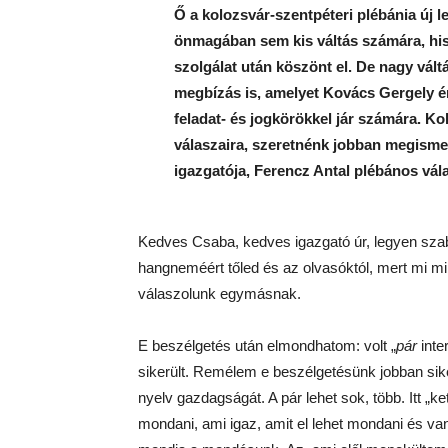
Ő a kolozsvár-szentpéteri plébánia új l
önmagában sem kis váltás számára, h
szolgálat után köszönt el. De nagy vál
megbízás is, amelyet Kovács Gergely é
feladat- és jogkörökkel jár számára. Ko
válaszaira, szeretnénk jobban megismer
igazgatója, Ferencz Antal plébános vál
Kedves Csaba, kedves igazgató úr, legyen sza
hangneméért tőled és az olvasóktól, mert mi mi
válaszolunk egymásnak.
E beszélgetés után elmondhatom: volt „
pár
inte
sikerült. Remélem e beszélgetésünk jobban sike
nyelv gazdagságát. A pár lehet sok, több. Itt „k
mondani, ami igaz, amit el lehet mondani és van