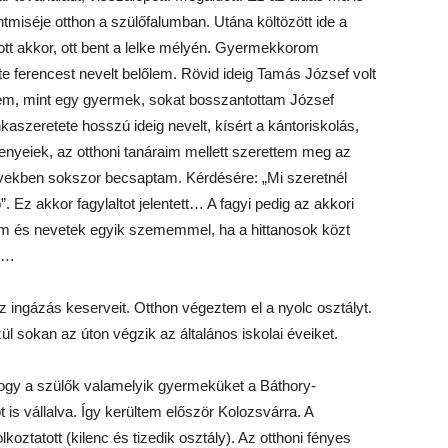
ntmiséje otthon a szülőfalumban. Utána költözött ide a
tott akkor, ott bent a lelke mélyén. Gyermekkorom
 ferencest nevelt belőlem. Rövid ideig Tamás József volt
em, mint egy gyermek, sokat bosszantottam József
aszeretete hosszú ideig nevelt, kísért a kántoriskolás,
genyeiek, az otthoni tanáraim mellett szerettem meg az
években sokszor becsaptam. Kérdésére: „Mi szeretnél
 Ez akkor fagylaltot jelentett… A fagyi pedig az akkori
em és nevetek egyik szememmel, ha a hittanosok közt
at…
az ingázás keserveit. Otthon végeztem el a nyolc osztályt.
l sokan az úton végzik az általános iskolai éveiket.
 hogy a szülők valamelyik gyermeküket a Báthory-
is vállalva. Így kerültem először Kolozsvárra. A
oztatott (kilenc és tizedik osztály). Az otthoni fényes