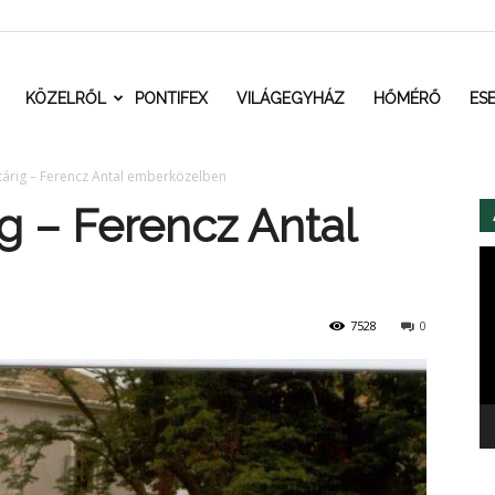
t.ro
KÖZELRŐL
PONTIFEX
VILÁGEGYHÁZ
HŐMÉRŐ
ES
ltárig – Ferencz Antal emberközelben
ig – Ferencz Antal
Vi
7528
0