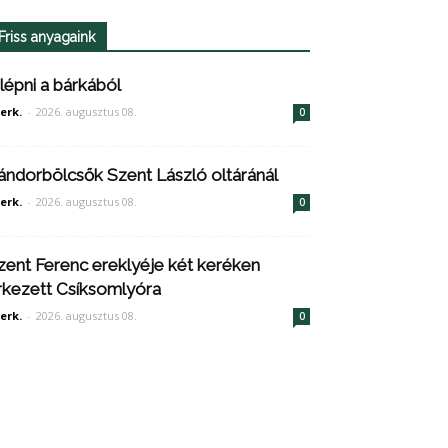
Friss anyagaink
ilépni a bárkából
erk.
-
2026. augusztus 08.
0
ándorbölcsők Szent László oltáránál
erk.
-
2026. augusztus 08.
0
zent Ferenc ereklyéje két keréken
rkezett Csíksomlyóra
erk.
-
2026. augusztus 08.
0