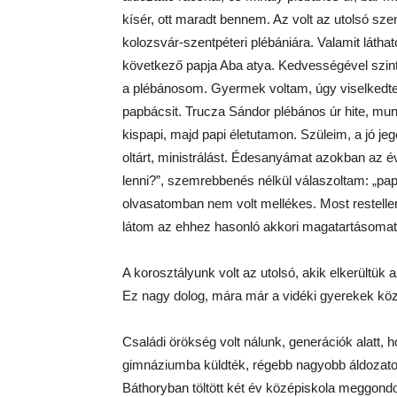
kísér, ott maradt bennem. Az volt az utolsó sze
kolozsvár-szentpéteri plébániára. Valamit látha
következő papja Aba atya. Kedvességével szinte
a plébánosom. Gyermek voltam, úgy viselkedt
papbácsit. Trucza Sándor plébános úr hite, munk
kispapi, majd papi életutamon. Szüleim, a jó je
oltárt, ministrálást. Édesanyámat azokban az 
lenni?”, szemrebbenés nélkül válaszoltam: „pap”.
olvasatomban nem volt mellékes. Most restell
látom az ehhez hasonló akkori magatartásom
A korosztályunk volt az utolsó, akik elkerültük 
Ez nagy dolog, mára már a vidéki gyerekek közü
Családi örökség volt nálunk, generációk alatt,
gimnáziumba küldték, régebb nagyobb áldozatot 
Báthoryban töltött két év középiskola meggondolk