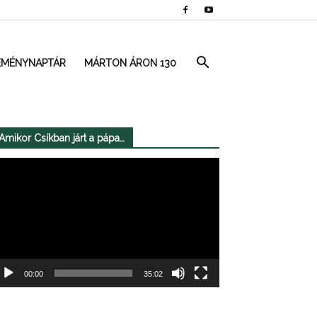
EMÉNYNAPTÁR
MÁRTON ÁRON 130
Amikor Csíkban járt a pápa…
deólejátszó
00:00
35:02