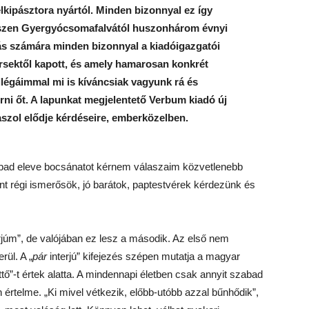
elkipásztora nyártól. Minden bizonnyal ez így
iszen Gyergyócsomafalvától huszonhárom évnyi
tás számára minden bizonnyal a kiadóigazgatói
rsektől kapott, és amely hamarosan konkrét
llégáimmal mi is kíváncsiak vagyunk rá és
ni őt. A lapunkat megjelentető Verbum kiadó új
aszol elődje kérdéseire, emberközelben.
bad eleve bocsánatot kérnem válaszaim közvetlenebb
nt régi ismerősök, jó barátok, paptestvérek kérdezünk és
rjúm”, de valójában ez lesz a második. Az első nem
rül. A „
pár
interjú” kifejezés szépen mutatja a magyar
ettő”-t értek alatta. A mindennapi életben csak annyit szabad
 értelme. „Ki mivel vétkezik, előbb-utóbb azzal bűnhődik”,