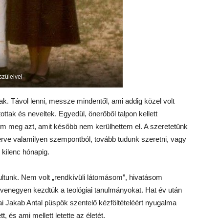
szüleivel
ak. Távol lenni, messze mindentől, ami addig közel volt
ttak és neveltek. Egyedül, önerőből talpon kellett
tem meg azt, amit később nem kerülhettem el. A szeretetünk
erve valamilyen szempontból, tovább tudunk szeretni, vagy
 kilenc hónapig.
nultunk. Nem volt „rendkívüli látomásom”, hivatásom
gyvenegyen kezdtük a teológiai tanulmányokat. Hat év után
ai Jakab Antal püspök szentelő kézföltételéért nyugalma
t, és ami mellett letette az életét.