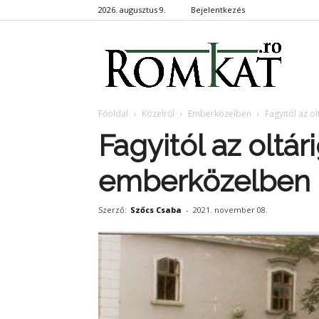
2026. augusztus 9.
Bejelentkezés
RomKa
Főoldal
Közelről
Emberközelben
Fagyitól az o
Fagyitól az oltár
emberközelben
Szerző:
Szőcs Csaba
-
2021. november 08.