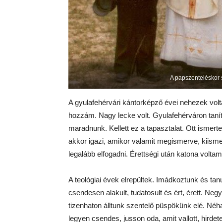
A papszenteléskor 
A gyulafehérvári kántorképző évei nehezek volt
hozzám. Nagy lecke volt. Gyulafehérváron taníto
maradnunk. Kellett ez a tapasztalat. Ott ismer
akkor igazi, amikor valamit megismerve, kiism
legalább elfogadni. Érettségi után katona voltam
A teológiai évek elrepültek. Imádkoztunk és ta
csendesen alakult, tudatosult és ért, érett. Ne
tizenhaton álltunk szentelő püspökünk elé. Néh
legyen csendes, jusson oda, amit vallott, hirdetet