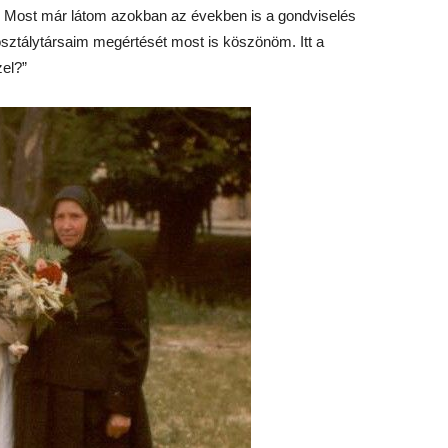
. Most már látom azokban az években is a gondviselés
 osztálytársaim megértését most is köszönöm. Itt a
el?”