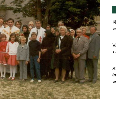
K
Sz
V
Sz
S
é
Sz