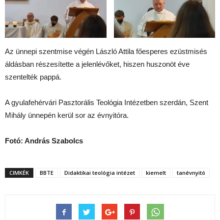
Az ünnepi szentmise végén László Attila főesperes ezüstmisés
áldásban részesítette a jelenlévőket, hiszen huszonöt éve
szentelték pappá.
A gyulafehérvári Pasztorális Teológia Intézetben szerdán, Szent
Mihály ünnepén kerül sor az évnyitóra.
Fotó: András Szabolcs
CIMKÉK
BBTE
Didaktikai teológia intézet
kiemelt
tanévnyitó