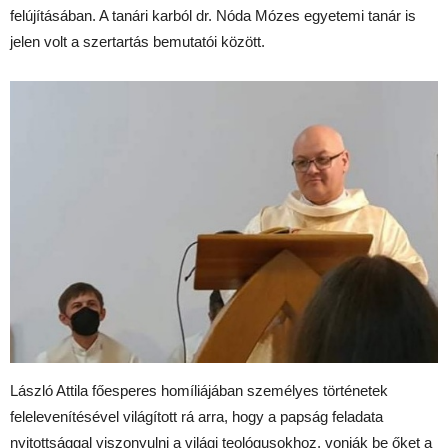
felújításában. A tanári karból dr. Nóda Mózes egyetemi tanár is
jelen volt a szertartás bemutatói között.
László Attila főesperes homíliájában személyes történetek
felelevenítésével világított rá arra, hogy a papság feladata
nyitottsággal viszonyulni a világi teológusokhoz, vonják be őket a