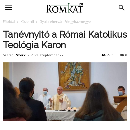
RomKat.ro
Főoldal
Közelről
Gyulafehérvári Főegyházmegye
Tanévnyitó a Római Katolikus
Teológia Karon
Szerző:
Szerk.
-
2021. szeptember 27.
2935
0