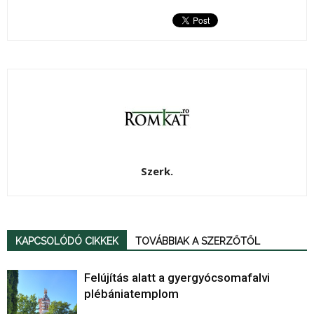
Szerk.
KAPCSOLÓDÓ CIKKEK
TOVÁBBIAK A SZERZŐTŐL
Felújítás alatt a gyergyócsomafalvi
plébániatemplom