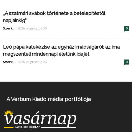
„A szatmári svábok története a betelepítéstől
napjainkig”
Szerk.
-
2026. augusztus 06.
0
Leó pápa katekézise az egyház imádságáról: az ima
megszenteli mindennapi életünk idejét
Szerk.
-
2026. augusztus 06.
0
A Verbum Kiadó média portfóliója