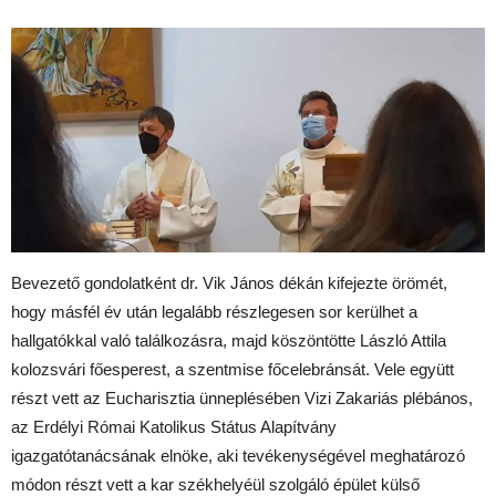
Bevezető gondolatként dr. Vik János dékán kifejezte örömét,
hogy másfél év után legalább részlegesen sor kerülhet a
hallgatókkal való találkozásra, majd köszöntötte László Attila
kolozsvári főesperest, a szentmise főcelebránsát. Vele együtt
részt vett az Eucharisztia ünneplésében Vizi Zakariás plébános,
az Erdélyi Római Katolikus Státus Alapítvány
igazgatótanácsának elnöke, aki tevékenységével meghatározó
módon részt vett a kar székhelyéül szolgáló épület külső