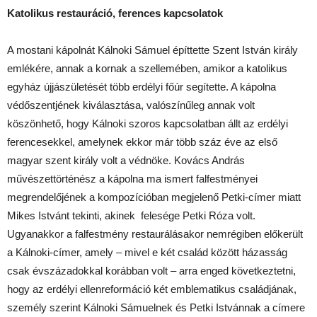
Katolikus restauráció, ferences kapcsolatok
A mostani kápolnát Kálnoki Sámuel építtette Szent István király
emlékére, annak a kornak a szellemében, amikor a katolikus
egyház újjászületését több erdélyi főúr segítette. A kápolna
védőszentjének kiválasztása, valószínűleg annak volt
köszönhető, hogy Kálnoki szoros kapcsolatban állt az erdélyi
ferencesekkel, amelynek ekkor már több száz éve az első
magyar szent király volt a védnöke. Kovács András
művészettörténész a kápolna ma ismert falfestményei
megrendelőjének a kompozícióban megjelenő Petki-címer miatt
Mikes Istvánt tekinti, akinek felesége Petki Róza volt.
Ugyanakkor a falfestmény restaurálásakor nemrégiben előkerült
a Kálnoki-címer, amely – mivel e két család között házasság
csak évszázadokkal korábban volt – arra enged következtetni,
hogy az erdélyi ellenreformáció két emblematikus családjának,
személy szerint Kálnoki Sámuelnek és Petki Istvánnak a címere