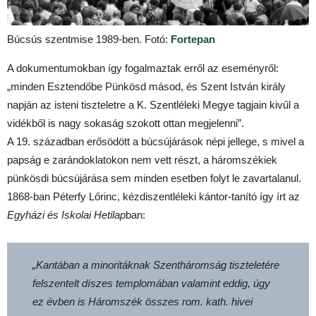
Búcsús szentmise 1989-ben. Fotó:
Fortepan
A dokumentumokban így fogalmaztak erről az eseményről:
„minden Esztendőbe Pünkösd másod, és Szent István király
napján az isteni tiszteletre a K. Szentléleki Megye tagjain kivűl a
vidékből is nagy sokaság szokott ottan megjelenni”.
A 19. században erősödött a búcsújárások népi jellege, s mivel a
papság e zarándoklatokon nem vett részt, a háromszékiek
pünkösdi búcsújárása sem minden esetben folyt le zavartalanul.
1868-ban Péterfy Lőrinc, kézdiszentléleki kántor-tanító így írt az
Egyházi és Iskolai Hetilap
ban:
„Kantában a minoritáknak Szentháromság tiszteletére
felszentelt díszes templomában valamint eddig, úgy
ez évben is Háromszék összes rom. kath. hivei