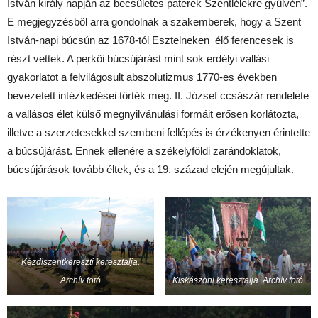
István király napján az becsületes paterek Szentlélekre gyülvén”.
E megjegyzésből arra gondolnak a szakemberek, hogy a Szent
István-napi búcsún az 1678-tól Esztelneken élő ferencesek is
részt vettek. A perkői búcsújárást mint sok erdélyi vallási
gyakorlatot a felvilágosult abszolutizmus 1770-es években
bevezetett intézkedései törték meg. II. József ccsászár rendelete
a vallásos élet külső megnyilvánulási formáit erősen korlátozta,
illetve a szerzetesekkel szembeni fellépés is érzékenyen érintette
a búcsújárást. Ennek ellenére a székelyföldi zarándoklatok,
búcsújárások tovább éltek, és a 19. század elején megújultak.
Kézdiszentkereszti keresztalja.
Archív fotó
Kiskászoni keresztalja. Archív fotó