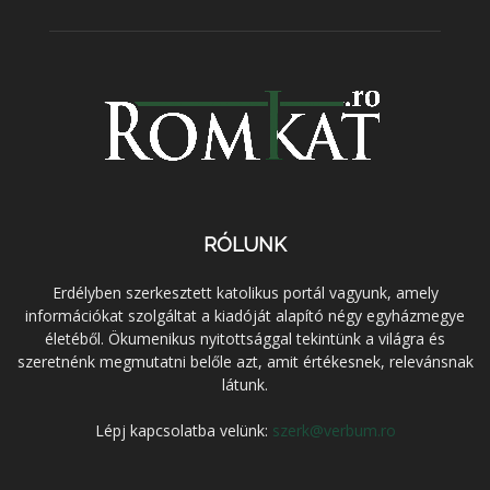
RÓLUNK
Erdélyben szerkesztett katolikus portál vagyunk, amely
információkat szolgáltat a kiadóját alapító négy egyházmegye
életéből. Ökumenikus nyitottsággal tekintünk a világra és
szeretnénk megmutatni belőle azt, amit értékesnek, relevánsnak
látunk.
Lépj kapcsolatba velünk:
szerk@verbum.ro