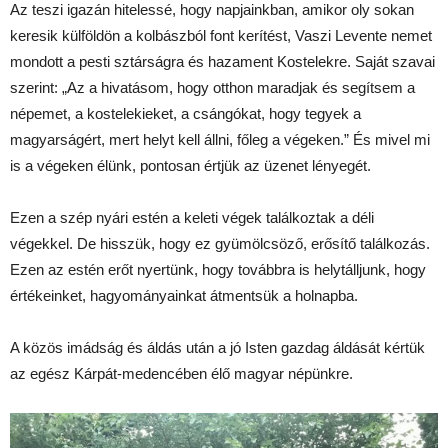
Az teszi igazán hitelessé, hogy napjainkban, amikor oly sokan
keresik külföldön a kolbászból font kerítést, Vaszi Levente nemet
mondott a pesti sztárságra és hazament Kostelekre. Saját szavai
szerint: „Az a hivatásom, hogy otthon maradjak és segítsem a
népemet, a kostelekieket, a csángókat, hogy tegyek a
magyarságért, mert helyt kell állni, főleg a végeken.” És mivel mi
is a végeken élünk, pontosan értjük az üzenet lényegét.
Ezen a szép nyári estén a keleti végek találkoztak a déli
végekkel. De hisszük, hogy ez gyümölcsöző, erősítő találkozás.
Ezen az estén erőt nyertünk, hogy továbbra is helytálljunk, hogy
értékeinket, hagyományainkat átmentsük a holnapba.
A közös imádság és áldás után a jó Isten gazdag áldását kértük
az egész Kárpát-medencében élő magyar népünkre.