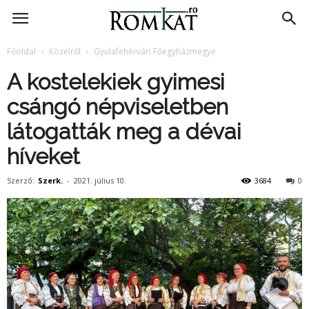
RomKat.ro
Főoldal
Közelről
Gyulafehérvári Főegyházmegye
A kostelekiek gyimesi
csángó népviseletben
látogatták meg a dévai
híveket
Szerző:
Szerk.
-
2021. július 10.
3684
0