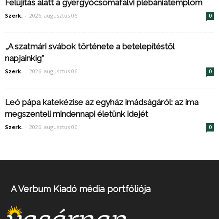
Felújítás alatt a gyergyócsomafalvi plébániatemplom
Szerk.
-
2026. augusztus 06.
0
„A szatmári svábok története a betelepítéstől
napjainkig”
Szerk.
-
2026. augusztus 06.
0
Leó pápa katekézise az egyház imádságáról: az ima
megszenteli mindennapi életünk idejét
Szerk.
-
2026. augusztus 06.
0
A Verbum Kiadó média portfóliója