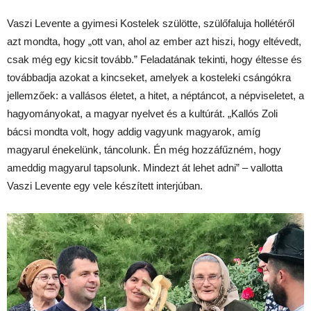
Vaszi Levente a gyimesi Kostelek szülötte, szülőfaluja hollétéről
azt mondta, hogy „ott van, ahol az ember azt hiszi, hogy eltévedt,
csak még egy kicsit tovább.” Feladatának tekinti, hogy éltesse és
továbbadja azokat a kincseket, amelyek a kosteleki csángókra
jellemzőek: a vallásos életet, a hitet, a néptáncot, a népviseletet, a
hagyományokat, a magyar nyelvet és a kultúrát. „Kallós Zoli
bácsi mondta volt, hogy addig vagyunk magyarok, amíg
magyarul énekelünk, táncolunk. Én még hozzáfűzném, hogy
ameddig magyarul tapsolunk. Mindezt át lehet adni” – vallotta
Vaszi Levente egy vele készített interjúban.