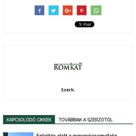
Szerk.
KAPCSOLÓDÓ CIKKEK
TOVÁBBIAK A SZERZŐTŐL
Felújítás alatt a gyergyócsomafalvi