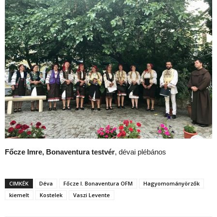
Főcze Imre, Bonaventura testvér
, dévai plébános
CIMKÉK
Déva
Főcze I. Bonaventura OFM
Hagyomományörzők
kiemelt
Kostelek
Vaszi Levente