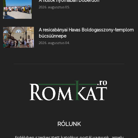
A hősök nyomában Doberdón
2026. augusztus 05.
A resicabányai Havas Boldogasszony-templom
búcsúünnepe
2026. augusztus 04.
RÓLUNK
Erdélyben szerkesztett katolikus portál vagyunk, amely