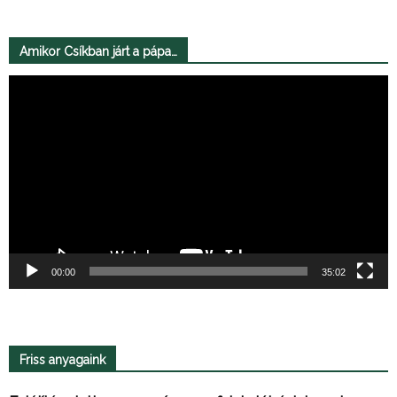
Amikor Csíkban járt a pápa…
Videólejátszó
00:00
35:02
Friss anyagaink