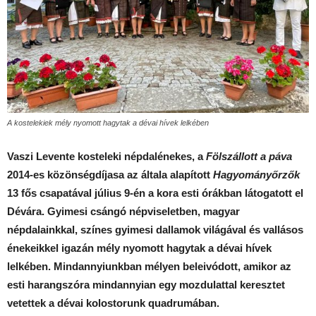
A kostelekiek mély nyomott hagytak a dévai hívek lelkében
Vaszi Levente kosteleki népdalénekes, a
Fölszállott a páva
2014-es közönségdíjasa az általa alapított
Hagyományőrzők
13 fős csapatával július 9-én a kora esti órákban látogatott el
Dévára. Gyimesi csángó népviseletben, magyar
népdalainkkal, színes gyimesi dallamok világával és vallásos
énekeikkel igazán mély nyomott hagytak a dévai hívek
lelkében. Mindannyiunkban mélyen beleivódott, amikor az
esti harangszóra mindannyian egy mozdulattal keresztet
vetettek a dévai kolostorunk quadrumában.