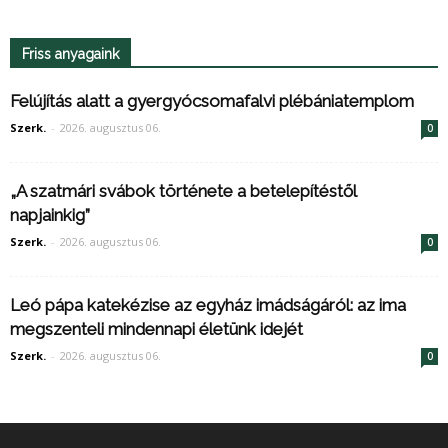
Friss anyagaink
Felújítás alatt a gyergyócsomafalvi plébániatemplom
Szerk.
-
2026. augusztus 06.
0
„A szatmári svábok története a betelepítéstől
napjainkig”
Szerk.
-
2026. augusztus 06.
0
Leó pápa katekézise az egyház imádságáról: az ima
megszenteli mindennapi életünk idejét
Szerk.
-
2026. augusztus 06.
0