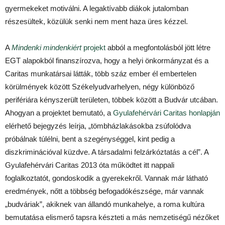
gyermekeket motiválni. A legaktívabb diákok jutalomban
részesültek, közülük senki nem ment haza üres kézzel.
A
Mindenki mindenkiért
projekt
abból a megfontolásból jött létre
EGT alapokból finanszírozva, hogy a helyi önkormányzat és a
Caritas munkatársai látták, több száz ember él embertelen
körülmények között Székelyudvarhelyen, négy különböző
perifériára kényszerült területen, többek között a Budvár utcában.
Ahogyan a projektet bemutató, a
Gyulafehérvári Caritas honlapján
elérhető bejegyzés leírja, „tömbházlakásokba zsúfolódva
próbálnak túlélni, bent a szegénységgel, kint pedig a
diszkriminációval küzdve. A társadalmi felzárkóztatás a cél”. A
Gyulafehérvári Caritas 2013 óta működtet itt nappali
foglalkoztatót, gondoskodik a gyerekekről. Vannak már látható
eredmények, nőtt a többség befogadókészsége, már vannak
„budváriak”, akiknek van állandó munkahelye, a roma kultúra
bemutatása elismerő tapsra készteti a más nemzetiségű nézőket