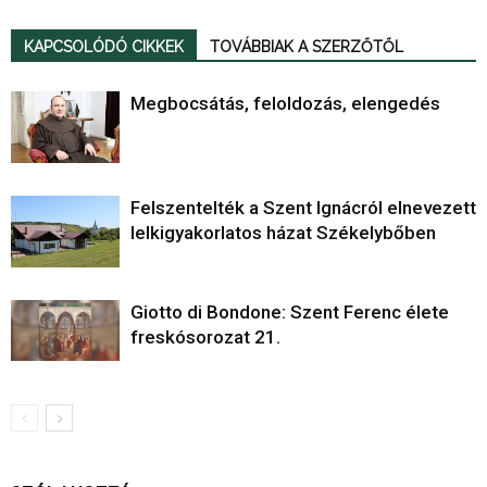
KAPCSOLÓDÓ CIKKEK
TOVÁBBIAK A SZERZŐTŐL
Megbocsátás, feloldozás, elengedés
Felszentelték a Szent Ignácról elnevezett
lelkigyakorlatos házat Székelybőben
Giotto di Bondone: Szent Ferenc élete
freskósorozat 21.