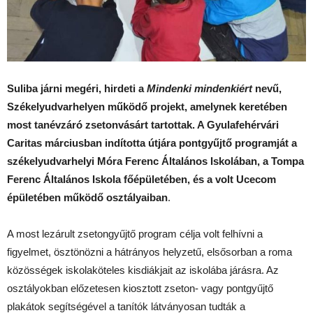
Suliba járni megéri, hirdeti a
Mindenki mindenkiért
nevű,
Székelyudvarhelyen működő projekt, amelynek keretében
most tanévzáró zsetonvásárt tartottak. A Gyulafehérvári
Caritas márciusban indította útjára pontgyűjtő programját a
székelyudvarhelyi Móra Ferenc Általános Iskolában, a Tompa
Ferenc Általános Iskola főépületében, és a volt Ucecom
épületében működő
osztályaiban
.
A most lezárult zsetongyűjtő program célja volt felhívni a
figyelmet, ösztönözni a hátrányos helyzetű, elsősorban a roma
közösségek iskolaköteles kisdiákjait az iskolába járásra. Az
osztályokban előzetesen kiosztott zseton- vagy pontgyűjtő
plakátok segítségével a tanítók látványosan tudták a