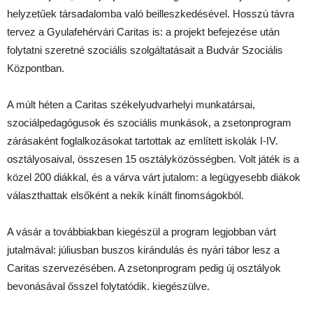
helyzetűek társadalomba való beilleszkedésével. Hosszú távra
tervez a Gyulafehérvári Caritas is: a projekt befejezése után
folytatni szeretné szociális szolgáltatásait a Budvár Szociális
Központban.
A múlt héten a Caritas székelyudvarhelyi munkatársai,
szociálpedagógusok és szociális munkások, a zsetonprogram
zárásaként foglalkozásokat tartottak az említett iskolák I-IV.
osztályosaival, összesen 15 osztályközösségben. Volt játék is a
közel 200 diákkal, és a várva várt jutalom: a legügyesebb diákok
választhattak elsőként a nekik kínált finomságokból.
A vásár a továbbiakban kiegészül a program legjobban várt
jutalmával: júliusban buszos kirándulás és nyári tábor lesz a
Caritas szervezésében. A zsetonprogram pedig új osztályok
bevonásával ősszel folytatódik. kiegészülve.