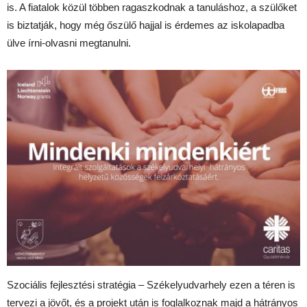
is. A fiatalok közül többen ragaszkodnak a tanuláshoz, a szülőket
is biztatják, hogy még őszülő hajjal is érdemes az iskolapadba
ülve írni-olvasni megtanulni.
Szociális fejlesztési stratégia – Székelyudvarhely ezen a téren is
tervezi a jövőt, és a projekt után is foglalkoznak majd a hátrányos