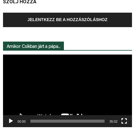
SZÓLJ HOZZÁ
JELENTKEZZ BE A HOZZÁSZÓLÁSHOZ
Amikor Csíkban járt a pápa…
Videólejátszó
00:00
35:02