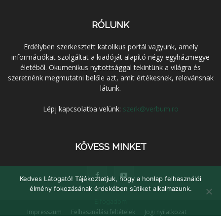
RÓLUNK
Erdélyben szerkesztett katolikus portál vagyunk, amely
információkat szolgáltat a kiadóját alapító négy egyházmegye
életéből. Ökumenikus nyitottsággal tekintünk a világra és
szeretnénk megmutatni belőle azt, amit értékesnek, relevánsnak
látunk.
Lépj kapcsolatba velünk:
szerk@verbum.ro
KÖVESS MINKET
Kedves Látogató! Tájékoztatjuk, hogy a honlap felhasználói
élmény fokozásának érdekében sütiket alkalmazunk.
Elfogadom
Impresszum
Felhasználási feltételek
Jogi nyilatkozat