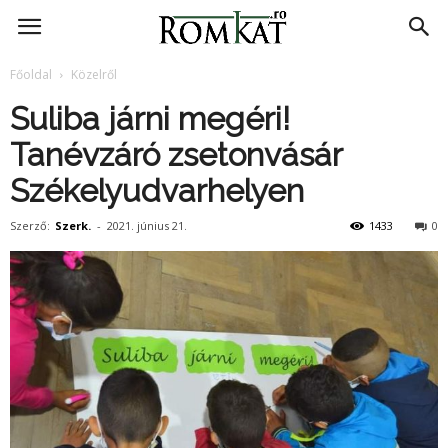
RomKat.ro
Főoldal
Közelről
Suliba járni megéri!
Tanévzáró zsetonvásár
Székelyudvarhelyen
Szerző:
Szerk.
-
2021. június 21.
1433
0