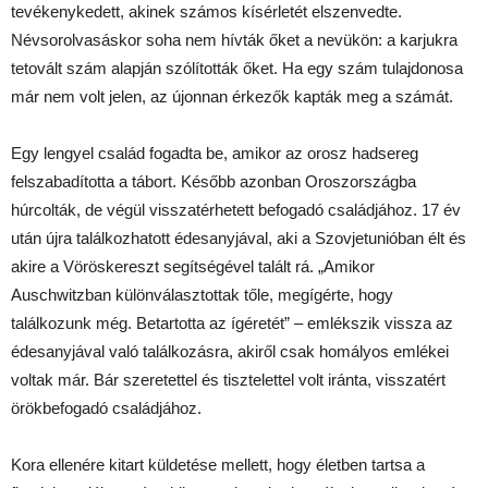
tevékenykedett, akinek számos kísérletét elszenvedte.
Névsorolvasáskor soha nem hívták őket a nevükön: a karjukra
tetovált szám alapján szólították őket. Ha egy szám tulajdonosa
már nem volt jelen, az újonnan érkezők kapták meg a számát.
Egy lengyel család fogadta be, amikor az orosz hadsereg
felszabadította a tábort. Később azonban Oroszországba
húrcolták, de végül visszatérhetett befogadó családjához. 17 év
után újra találkozhatott édesanyjával, aki a Szovjetunióban élt és
akire a Vöröskereszt segítségével talált rá. „Amikor
Auschwitzban különválasztottak tőle, megígérte, hogy
találkozunk még. Betartotta az ígéretét” – emlékszik vissza az
édesanyjával való találkozásra, akiről csak homályos emlékei
voltak már. Bár szeretettel és tisztelettel volt iránta, visszatért
örökbefogadó családjához.
Kora ellenére kitart küldetése mellett, hogy életben tartsa a