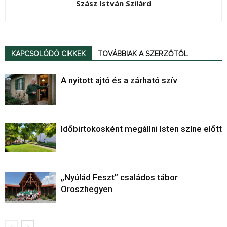
Szász István Szilárd
KAPCSOLÓDÓ CIKKEK
TOVÁBBIAK A SZERZŐTŐL
A nyitott ajtó és a zárható szív
Időbirtokosként megállni Isten színe előtt
„Nyúlád Feszt” családos tábor
Oroszhegyen