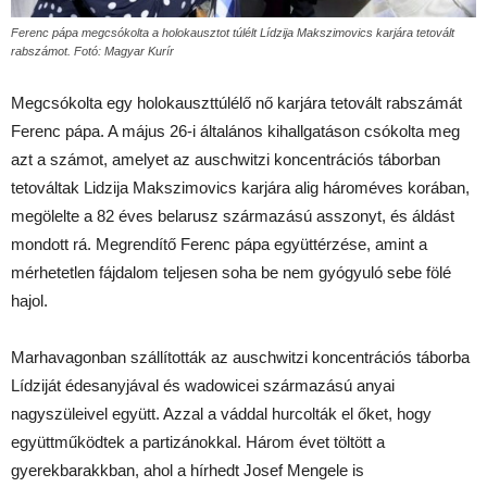
Ferenc pápa megcsókolta a holokausztot túlélt Lídzija Makszimovics karjára tetovált
rabszámot. Fotó: Magyar Kurír
Megcsókolta egy holokauszttúlélő nő karjára tetovált rabszámát
Ferenc pápa. A május 26-i általános kihallgatáson csókolta meg
azt a számot, amelyet az auschwitzi koncentrációs táborban
tetováltak Lidzija Makszimovics karjára alig hároméves korában,
megölelte a 82 éves belarusz származású asszonyt, és áldást
mondott rá. Megrendítő Ferenc pápa együttérzése, amint a
mérhetetlen fájdalom teljesen soha be nem gyógyuló sebe fölé
hajol.
Marhavagonban szállították az auschwitzi koncentrációs táborba
Lídziját édesanyjával és wadowicei származású anyai
nagyszüleivel együtt. Azzal a váddal hurcolták el őket, hogy
együttműködtek a partizánokkal. Három évet töltött a
gyerekbarakkban, ahol a hírhedt Josef Mengele is