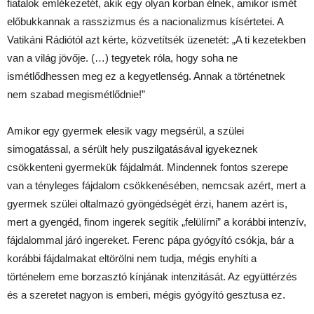
fiatalok emlékezetét, akik egy olyan korban élnek, amikor ismét
előbukkannak a rasszizmus és a nacionalizmus kísértetei. A
Vatikáni Rádiótól azt kérte, közvetítsék üzenetét: „A ti kezetekben
van a világ jövője. (…) tegyetek róla, hogy soha ne
ismétlődhessen meg ez a kegyetlenség. Annak a történetnek
nem szabad megismétlődnie!”
Amikor egy gyermek elesik vagy megsérül, a szülei
simogatással, a sérült hely puszilgatásával igyekeznek
csökkenteni gyermekük fájdalmát. Mindennek fontos szerepe
van a tényleges fájdalom csökkenésében, nemcsak azért, mert a
gyermek szülei oltalmazó gyöngédségét érzi, hanem azért is,
mert a gyengéd, finom ingerek segítik „felülírni” a korábbi intenzív,
fájdalommal járó ingereket. Ferenc pápa gyógyító csókja, bár a
korábbi fájdalmakat eltörölni nem tudja, mégis enyhíti a
történelem eme borzasztó kínjának intenzitását. Az együttérzés
és a szeretet nagyon is emberi, mégis gyógyító gesztusa ez.