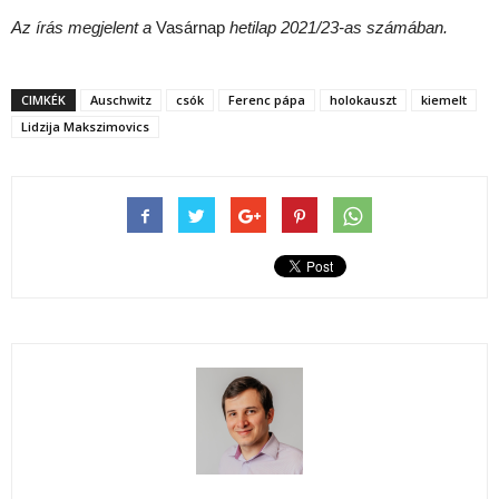
Az írás megjelent a
Vasárnap
hetilap 2021/23-as számában.
CIMKÉK
Auschwitz
csók
Ferenc pápa
holokauszt
kiemelt
Lidzija Makszimovics