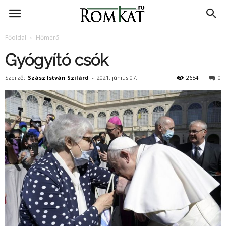
RomKat.ro
Főoldal
Hőmérő
Gyógyító csók
Szerző:
Szász István Szilárd
-
2021. június 07.
2654
0