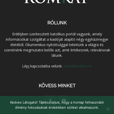
RÓLUNK
Erdélyben szerkesztett katolikus portál vagyunk, amely
információkat szolgáltat a kiadóját alapító négy egyházmegye
életéből. Ökumenikus nyitottsággal tekintünk a világra és
szeretnénk megmutatni belőle azt, amit értékesnek, relevánsnak
látunk.
Lépj kapcsolatba velünk:
szerk@verbum.ro
KÖVESS MINKET
Kedves Látogató! Tájékoztatjuk, hogy a honlap felhasználói
élmény fokozásának érdekében sütiket alkalmazunk.