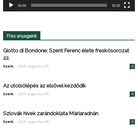
00:00
35:02
Friss anyagaink
Giotto di Bondone: Szent Ferenc élete freskósorozat
22.
Szerk.
-
2026. augusztus 09.
0
Az utolsólépés az elsővel kezdődik
Szerk.
-
2026. augusztus 09.
0
Szlovák hívek zarándoklata Máriaradnán
Szerk.
-
2026. augusztus 09.
0