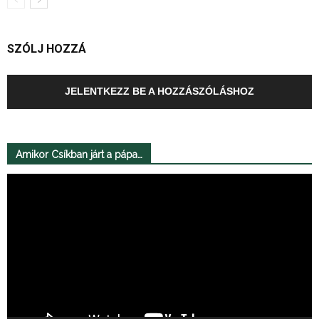
SZÓLJ HOZZÁ
JELENTKEZZ BE A HOZZÁSZÓLÁSHOZ
Amikor Csíkban járt a pápa…
Videólejátszó