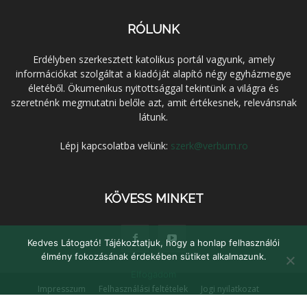
RÓLUNK
Erdélyben szerkesztett katolikus portál vagyunk, amely
információkat szolgáltat a kiadóját alapító négy egyházmegye
életéből. Ökumenikus nyitottsággal tekintünk a világra és
szeretnénk megmutatni belőle azt, amit értékesnek, relevánsnak
látunk.
Lépj kapcsolatba velünk:
szerk@verbum.ro
KÖVESS MINKET
Kedves Látogató! Tájékoztatjuk, hogy a honlap felhasználói
élmény fokozásának érdekében sütiket alkalmazunk.
Elfogadom
Impresszum
Felhasználási feltételek
Jogi nyilatkozat
Adatvédelem
Médiaajánlat
Kapcsolat