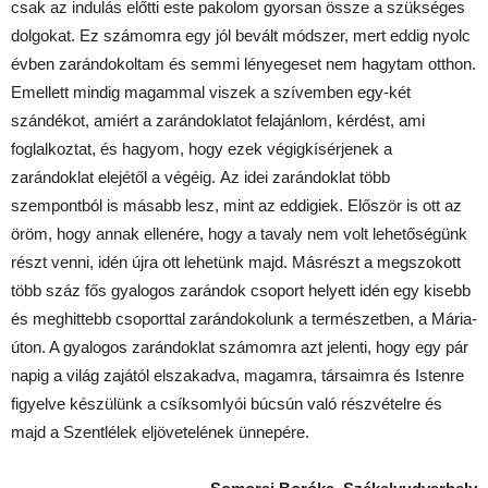
csak az indulás előtti este pakolom gyorsan össze a szükséges
dolgokat. Ez számomra egy jól bevált módszer, mert eddig nyolc
évben zarándokoltam és semmi lényegeset nem hagytam otthon.
Emellett mindig magammal viszek a szívemben egy-két
szándékot, amiért a zarándoklatot felajánlom, kérdést, ami
foglalkoztat, és hagyom, hogy ezek végigkísérjenek a
zarándoklat elejétől a végéig. Az idei zarándoklat több
szempontból is másabb lesz, mint az eddigiek. Először is ott az
öröm, hogy annak ellenére, hogy a tavaly nem volt lehetőségünk
részt venni, idén újra ott lehetünk majd. Másrészt a megszokott
több száz fős gyalogos zarándok csoport helyett idén egy kisebb
és meghittebb csoporttal zarándokolunk a természetben, a Mária-
úton. A gyalogos zarándoklat számomra azt jelenti, hogy egy pár
napig a világ zajától elszakadva, magamra, társaimra és Istenre
figyelve készülünk a csíksomlyói búcsún való részvételre és
majd a Szentlélek eljövetelének ünnepére.