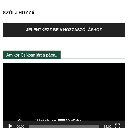
SZÓLJ HOZZÁ
JELENTKEZZ BE A HOZZÁSZÓLÁSHOZ
Amikor Csíkban járt a pápa…
Videólejátszó
00:00
35:02