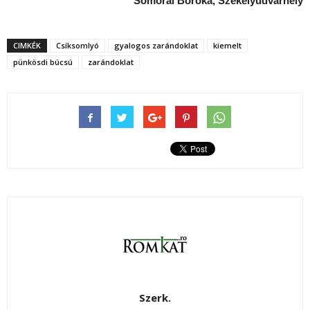
Somorai Boróka, Székelyudvarhely
CIMKÉK
Csíksomlyó
gyalogos zarándoklat
kiemelt
pünkösdi búcsú
zarándoklat
Szerk.