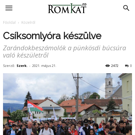
RomKat.ro
Főoldal
Közelről
Csíksomlyóra készülve
Zarándokbeszámolók a pünkösdi búcsúra
való készületről
Szerző:
Szerk.
-
2021. május 21.
2472
0