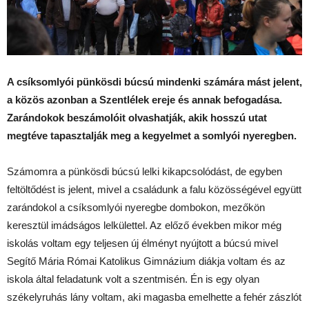
A csíksomlyói pünkösdi búcsú mindenki számára mást jelent,
a közös azonban a Szentlélek ereje és annak befogadása.
Zarándokok beszámolóit olvashatják, akik hosszú utat
megtéve tapasztalják meg a kegyelmet a somlyói nyeregben.
Számomra a pünkösdi búcsú lelki kikapcsolódást, de egyben
feltöltődést is jelent, mivel a családunk a falu közösségével együtt
zarándokol a csíksomlyói nyeregbe dombokon, mezőkön
keresztül imádságos lelkülettel. Az előző években mikor még
iskolás voltam egy teljesen új élményt nyújtott a búcsú mivel
Segítő Mária Római Katolikus Gimnázium diákja voltam és az
iskola által feladatunk volt a szentmisén. Én is egy olyan
székelyruhás lány voltam, aki magasba emelhette a fehér zászlót