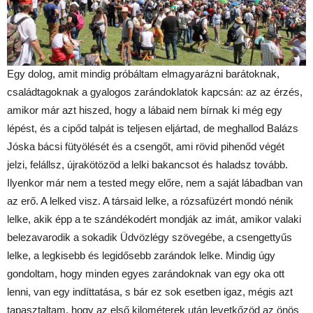
Egy dolog, amit mindig próbáltam elmagyarázni barátoknak,
családtagoknak a gyalogos zarándoklatok kapcsán: az az érzés,
amikor már azt hiszed, hogy a lábaid nem bírnak ki még egy
lépést, és a cipőd talpát is teljesen eljártad, de meghallod Balázs
Jóska bácsi fütyölését és a csengőt, ami rövid pihenőd végét
jelzi, felállsz, újrakötözöd a lelki bakancsot és haladsz tovább.
Ilyenkor már nem a tested megy előre, nem a saját lábadban van
az erő. A lelked visz. A társaid lelke, a rózsafüzért mondó nénik
lelke, akik épp a te szándékodért mondják az imát, amikor valaki
belezavarodik a sokadik Üdvözlégy szövegébe, a csengettyűs
lelke, a legkisebb és legidősebb zarándok lelke. Mindig úgy
gondoltam, hogy minden egyes zarándoknak van egy oka ott
lenni, van egy indíttatása, s bár ez sok esetben igaz, mégis azt
tapasztaltam, hogy az első kilométerek után levetkőzöd az önös