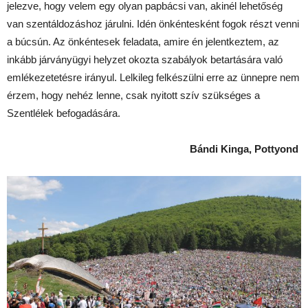
jelezve, hogy velem egy olyan papbácsi van, akinél lehetőség
van szentáldozáshoz járulni. Idén önkéntesként fogok részt venni
a búcsún. Az önkéntesek feladata, amire én jelentkeztem, az
inkább járványügyi helyzet okozta szabályok betartására való
emlékezetetésre irányul. Lelkileg felkészülni erre az ünnepre nem
érzem, hogy nehéz lenne, csak nyitott szív szükséges a
Szentlélek befogadására.
Bándi Kinga, Pottyond