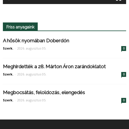
Friss anyagaink
A hősök nyomában Doberdón
Szerk.
-
2026. augusztus 05.
0
Meghirdették a 28. Márton Áron zarándoklatot
Szerk.
-
2026. augusztus 05.
0
Megbocsátás, feloldozás, elengedés
Szerk.
-
2026. augusztus 05.
0