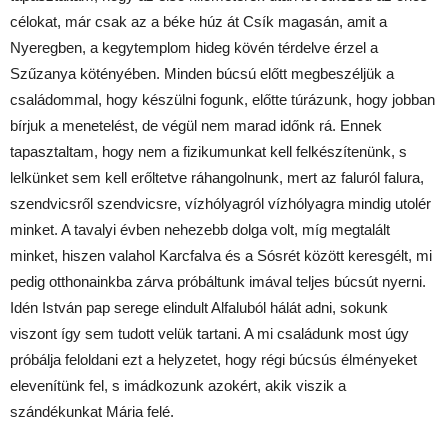
célokat, már csak az a béke húz át Csík magasán, amit a
Nyeregben, a kegytemplom hideg kövén térdelve érzel a
Szűzanya kötényében. Minden búcsú előtt megbeszéljük a
családommal, hogy készülni fogunk, előtte túrázunk, hogy jobban
bírjuk a menetelést, de végül nem marad időnk rá. Ennek
tapasztaltam, hogy nem a fizikumunkat kell felkészítenünk, s
lelkünket sem kell erőltetve ráhangolnunk, mert az faluról falura,
szendvicsről szendvicsre, vízhólyagról vízhólyagra mindig utolér
minket. A tavalyi évben nehezebb dolga volt, míg megtalált
minket, hiszen valahol Karcfalva és a Sósrét között keresgélt, mi
pedig otthonainkba zárva próbáltunk imával teljes búcsút nyerni.
Idén István pap serege elindult Alfaluból hálát adni, sokunk
viszont így sem tudott velük tartani. A mi családunk most úgy
próbálja feloldani ezt a helyzetet, hogy régi búcsús élményeket
elevenítünk fel, s imádkozunk azokért, akik viszik a
szándékunkat Mária felé.