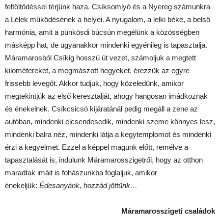
feltöltődéssel térjünk haza. Csíksomlyó és a Nyereg számunkra
a Lélek működésének a helyei. A nyugalom, a lelki béke, a belső
harmónia, amit a pünkösdi búcsún megélünk a közösségben
másképp hat, de ugyanakkor mindenki egyénileg is tapasztalja.
Máramarosból Csíkig hosszú út vezet, számoljuk a megtett
kilométereket, a megmászott hegyeket, érezzük az egyre
frissebb levegőt. Akkor tudjuk, hogy közeledünk, amikor
megtekintjük az első keresztalját, ahogy hangosan imádkoznak
és énekelnek. Csíkcsicsó kijáratánál pedig megáll a zene az
autóban, mindenki elcsendesedik, mindenki szeme könnyes lesz,
mindenki balra néz, mindenki látja a kegytemplomot és mindenki
érzi a kegyelmet. Ezzel a képpel magunk előtt, remélve a
tapasztalását is, indulunk Máramarosszigetről, hogy az otthon
maradtak imáit is fohászunkba foglaljuk, amikor
énekeljük:
Édesanyánk, hozzád jöttünk…
Máramarosszigeti családok