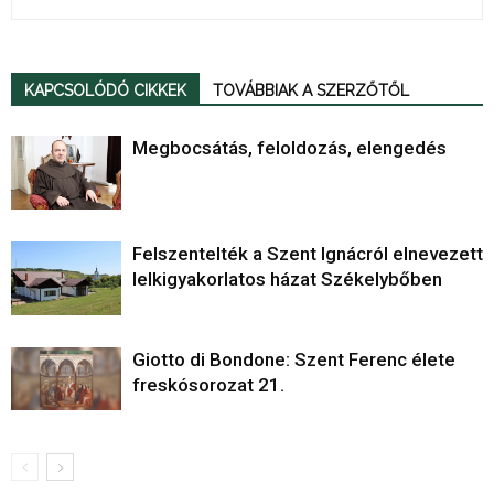
KAPCSOLÓDÓ CIKKEK
TOVÁBBIAK A SZERZŐTŐL
Megbocsátás, feloldozás, elengedés
Felszentelték a Szent Ignácról elnevezett
lelkigyakorlatos házat Székelybőben
Giotto di Bondone: Szent Ferenc élete
freskósorozat 21.