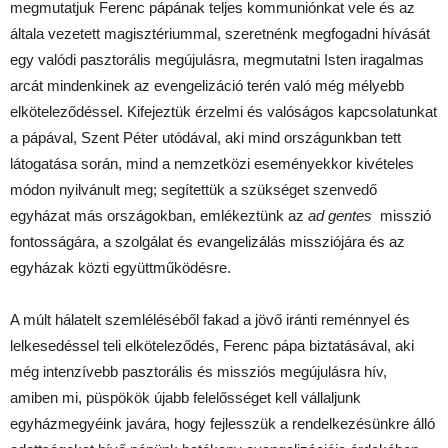
megmutatjuk Ferenc pápának teljes kommuniónkat vele és az
általa vezetett magisztériummal, szeretnénk megfogadni hívását
egy valódi pasztorális megújulásra, megmutatni Isten iragalmas
arcát mindenkinek az evengelizáció terén való még mélyebb
elköteleződéssel. Kifejeztük érzelmi és valóságos kapcsolatunkat
a pápával, Szent Péter utódával, aki mind országunkban tett
látogatása során, mind a nemzetközi eseményekkor kivételes
módon nyilvánult meg; segítettük a szükséget szenvedő
egyházat más országokban, emlékeztünk az
ad gentes
misszió
fontosságára, a szolgálat és evangelizálás missziójára és az
egyházak közti együttműködésre.
A múlt hálatelt szemléléséből fakad a jövő iránti reménnyel és
lelkesedéssel teli elköteleződés, Ferenc pápa biztatásával, aki
még intenzívebb pasztorális és missziós megújulásra hív,
amiben mi, püspökök újabb felelősséget kell vállaljunk
egyházmegyéink javára, hogy fejlesszük a rendelkezésünkre álló