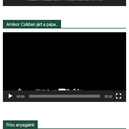
Amikor Csíkban járt a pápa…
Videólejátszó
00:00
35:02
Friss anyagaink