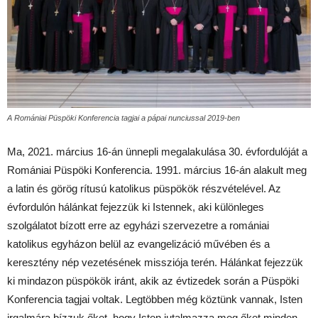
A Romániai Püspöki Konferencia tagjai a pápai nunciussal 2019-ben
Ma, 2021. március 16-án ünnepli megalakulása 30. évfordulóját a
Romániai Püspöki Konferencia. 1991. március 16-án alakult meg
a latin és görög rítusú katolikus püspökök részvételével. Az
évfordulón hálánkat fejezzük ki Istennek, aki különleges
szolgálatot bízott erre az egyházi szervezetre a romániai
katolikus egyházon belül az evangelizáció művében és a
keresztény nép vezetésének missziója terén. Hálánkat fejezzük
ki mindazon püspökök iránt, akik az évtizedek során a Püspöki
Konferencia tagjai voltak. Legtöbben még köztünk vannak, Isten
irgalmára bízzuk őket, hogy Isten jutalmazza meg őket minden,