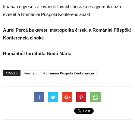
Imában egyesülve kívánok további hosszú és gyümölcsöző
éveket a Romániai Püspöki Konferenciának!
Aurel Percă
bukaresti metropolita érsek, a Romániai Püspöki
Konferencia elnöke
Románból fordította Bodó Márta
CIMKÉK
kiemelt
Romániai Püspöki Konferencia