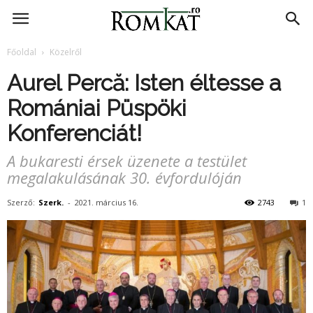
RomKat.ro
Főoldal
Közelről
Aurel Percă: Isten éltesse a
Romániai Püspöki
Konferenciát!
A bukaresti érsek üzenete a testület
megalakulásának 30. évfordulóján
Szerző:
Szerk.
-
2021. március 16.
2743
1