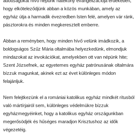
adottságokat hívő népünk hatékony evangelizációja érdekében,
hogy elköteleződjünk abban a közös munkában, amely az
egyház útja a harmadik évezredben Isten felé, amelyen vár ránk,
pásztorokra és minden megkeresztelt emberre.
Abban a reményben, hogy minden hívő velünk imádkozik, a
boldogságos Szűz Mária oltalmába helyezkedünk, elmondjuk
mindazokat az invokációkat, amelyekben ott van népünk hite;
Szent Józsefnek, az egyetemes egyház patrónusának oltalmára
bízzuk magunkat, akinek ezt az évet különleges módon
felajánljuk.
Nem felejtkezünk el a romániai katolikus egyház mindkét rítusból
való mártírjairól sem, különleges védelmükre bízzuk
egyházmegyéinket, hogy a katolikus egyház országunkban
megerősödjék és hűséges maradjon Krisztushoz az idők
végezetéig.