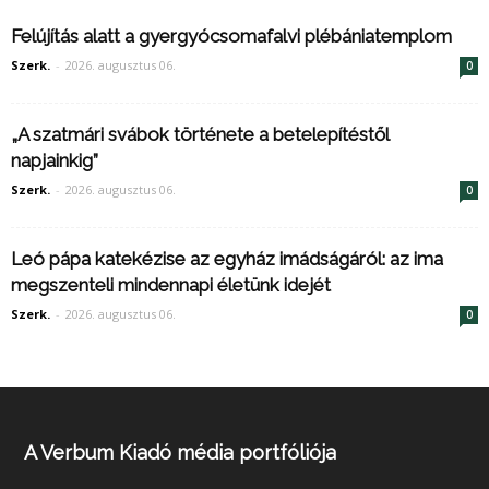
Felújítás alatt a gyergyócsomafalvi plébániatemplom
Szerk.
-
2026. augusztus 06.
0
„A szatmári svábok története a betelepítéstől
napjainkig”
Szerk.
-
2026. augusztus 06.
0
Leó pápa katekézise az egyház imádságáról: az ima
megszenteli mindennapi életünk idejét
Szerk.
-
2026. augusztus 06.
0
A Verbum Kiadó média portfóliója