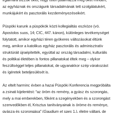
az egyháznak és országunk társadalmának tett szolgálatukért,
munkájukért és pasztorális kezdeményezéseikért.
Püspöki karunk a püspökök közti kollegialitás eszköze (vö.
Apostolos suos, 14; CIC, 447. kánon), különleges tevékenységet
folytatott, amikor egyházi téren gyökeres változásokat éltünk
meg, amikor a katolikus egyház pasztorális és adminisztratív
struktúráit újraépítették, egyúttal az ország társadalmi, kulturális
és politikai életében is fontos pillanatokat éltek meg – olykor
feszültséggel teljes pillanatokat, de ugyanakkor szép várakozást
és ígéretek beteljesülését is.
Az eltelt harminc évben a hazai Püspöki Konferencia megpróbálta
a zsinati kijelentést: “az öröm és remény, a gyász és szorongás,
mely a mai emberekben, főként a szegényekben és a szorongást
szenvedőkben él, Krisztus tanítványainak is öröme és reménye,
gyásza és szorongása” (
Gaudium et spes
1.), életre váltani, de