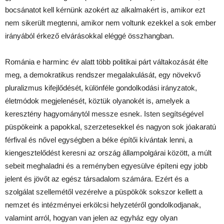
bocsánatot kell kérnünk azokért az alkalmakért is, amikor ezt
nem sikerült megtenni, amikor nem voltunk ezekkel a sok ember
irányából érkező elvárásokkal eléggé összhangban.
Románia e harminc év alatt több politikai párt váltakozását élte
meg, a demokratikus rendszer megalakulását, egy növekvő
pluralizmus kifejlődését, különféle gondolkodási irányzatok,
életmódok megjelenését, köztük olyanokét is, amelyek a
keresztény hagyománytól messze esnek. Isten segítségével
püspökeink a papokkal, szerzetesekkel és nagyon sok jóakaratú
férfival és nővel egységben a béke építői kívántak lenni, a
kiengesztelődést keresni az ország állampolgárai között, a múlt
sebeit meghaladni és a reményben egyesülve építeni egy jobb
jelent és jövőt az egész társadalom számára. Ezért és a
szolgálat szellemétől vezérelve a püspökök sokszor kellett a
nemzet és intézményei erkölcsi helyzetéről gondolkodjanak,
valamint arról, hogyan van jelen az egyház egy olyan