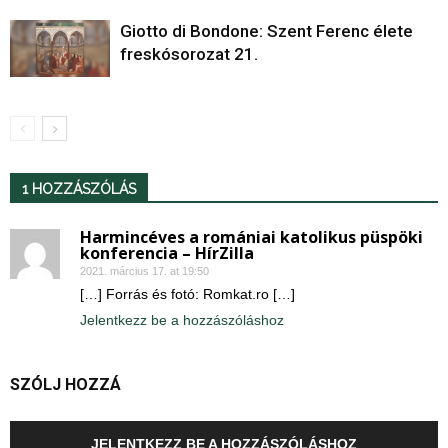
Giotto di Bondone: Szent Ferenc élete
freskósorozat 21.
1 HOZZÁSZÓLÁS
Harmincéves a romániai katolikus püspöki
konferencia – HírZilla
2021. március 17. at 19:50
[…] Forrás és fotó: Romkat.ro […]
Jelentkezz be a hozzászóláshoz
SZÓLJ HOZZÁ
JELENTKEZZ BE A HOZZÁSZÓLÁSHOZ