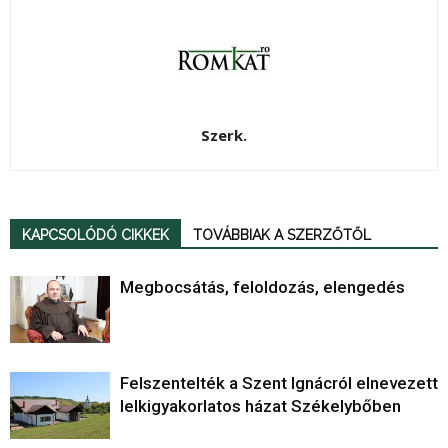
Szerk.
KAPCSOLÓDÓ CIKKEK
TOVÁBBIAK A SZERZŐTŐL
Megbocsátás, feloldozás, elengedés
Felszentelték a Szent Ignácról elnevezett
lelkigyakorlatos házat Székelybőben