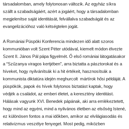
társadalomban, amely folytonosan változik. Az egyház síkra
szállt a szabadságáért, azért a jogáért, hogy a társadalomban
megjelenítse saját identitását, felvállalva szabadságát és az
evangelizációhoz való kétségtelen jogát.
A Romániai Püspöki Konferencia mindezen idő alatt szoros
kommunióban volt Szent Péter utódával, kiemelt módon élvezte
Szent II. János Pál pápa figyelmét. Ő első romániai látogatásakor
a “Szűzanya viragos kertjében”, arra biztatta a pásztorokat és a
híveket, hogy nyilvánítsák ki a hit értékeit, hasznosítsák a
kommunista diktatúra idején meghurcolt mártírok hősi példáját. A
püspökök, papok és hívek folytonos biztatást kaptak, hogy
védjék a családot, az emberi életet, a keresztény identitást.
Hálásak vagyunk XVI. Benedek pápának, aki arra emlékeztetett,
hogy mind az egyéni, mind a nyilvános életben az elsőség Istené,
ez különösen fontos a mai időkben, amikor az elvilágiasodás és
relativizmus veszélye fenyeget. Most pedig, miközben