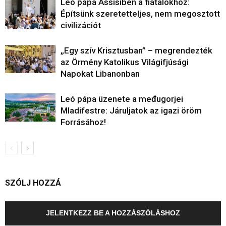
Leó pápa Assisiben a fiatalokhoz:
Építsünk szeretetteljes, nem megosztott
civilizációt
„Egy szív Krisztusban” – megrendezték
az Örmény Katolikus Világifjúsági
Napokat Libanonban
Leó pápa üzenete a međugorjei
Mladifestre: Járuljatok az igazi öröm
Forrásához!
SZÓLJ HOZZÁ
JELENTKEZZ BE A HOZZÁSZÓLÁSHOZ