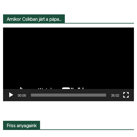
Amikor Csíkban járt a pápa…
Videólejátszó
00:00
35:02
Friss anyagaink