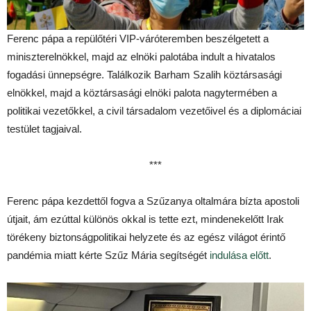
Ferenc pápa a repülőtéri VIP-váróteremben beszélgetett a
miniszterelnökkel, majd az elnöki palotába indult a hivatalos
fogadási ünnepségre. Találkozik Barham Szalih köztársasági
elnökkel, majd a köztársasági elnöki palota nagytermében a
politikai vezetőkkel, a civil társadalom vezetőivel és a diplomáciai
testület tagjaival.
***
Ferenc pápa kezdettől fogva a Szűzanya oltalmára bízta apostoli
útjait, ám ezúttal különös okkal is tette ezt, mindenekelőtt Irak
törékeny biztonságpolitikai helyzete és az egész világot érintő
pandémia miatt kérte Szűz Mária segítségét
indulása előtt
.