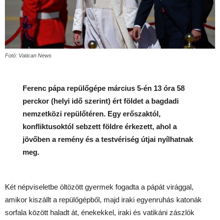
Fotó: Vatican News
Ferenc pápa repülőgépe március 5-én 13 óra 58
perckor (helyi idő szerint) ért földet a bagdadi
nemzetközi repülőtéren. Egy erőszaktól,
konfliktusoktól sebzett földre érkezett, ahol a
jövőben a remény és a testvériség útjai nyílhatnak
meg.
Két népviseletbe öltözött gyermek fogadta a pápát virággal,
amikor kiszállt a repülőgépből, majd iraki egyenruhás katonák
sorfala között haladt át, énekekkel, iraki és vatikáni zászlók