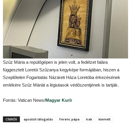
Szűz Mária a repülőgépen is jelen volt, a fedélzet falára
függesztett Loretói Szűzanya kegyképe formájában, hiszen a
Szeplőtelen Fogantatás Názáreti Háza Loretóba érkezésének
emlékére Szűz Máriát a légiutasok védőszentjének is tartják.
Forrás: Vatican News/
Magyar Kurír
CIMKÉK
apostoli látogatás
Ferenc pápa
Irak
kiemelt