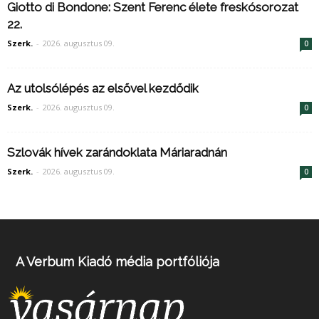
Giotto di Bondone: Szent Ferenc élete freskósorozat
22.
Szerk.
-
2026. augusztus 09.
0
Az utolsólépés az elsővel kezdődik
Szerk.
-
2026. augusztus 09.
0
Szlovák hívek zarándoklata Máriaradnán
Szerk.
-
2026. augusztus 09.
0
A Verbum Kiadó média portfóliója