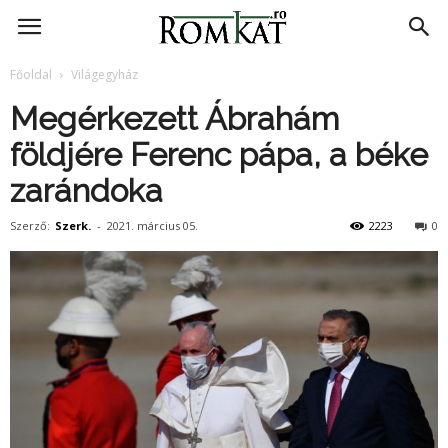
RomKat.ro
Főoldal
Világegyház
Megérkezett Ábrahám
földjére Ferenc pápa, a béke
zarándoka
Szerző:
Szerk.
-
2021. március 05.
2223
0