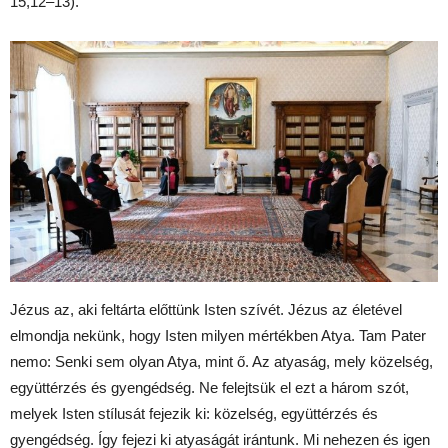
15,12–13).
Jézus az, aki feltárta előttünk Isten szívét. Jézus az életével
elmondja nekünk, hogy Isten milyen mértékben Atya. Tam Pater
nemo: Senki sem olyan Atya, mint ő. Az atyaság, mely közelség,
együttérzés és gyengédség. Ne felejtsük el ezt a három szót,
melyek Isten stílusát fejezik ki: közelség, együttérzés és
gyengédség. Így fejezi ki atyaságát irántunk. Mi nehezen és igen