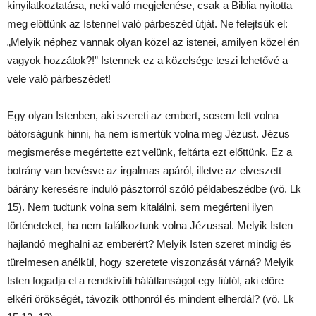
kinyilatkoztatása, neki való megjelenése, csak a Biblia nyitotta
meg előttünk az Istennel való párbeszéd útját. Ne felejtsük el:
„Melyik néphez vannak olyan közel az istenei, amilyen közel én
vagyok hozzátok?!” Istennek ez a közelsége teszi lehetővé a
vele való párbeszédet!
Egy olyan Istenben, aki szereti az embert, sosem lett volna
bátorságunk hinni, ha nem ismertük volna meg Jézust. Jézus
megismerése megértette ezt velünk, feltárta ezt előttünk. Ez a
botrány van bevésve az irgalmas apáról, illetve az elveszett
bárány keresésre induló pásztorról szóló példabeszédbe (vö. Lk
15). Nem tudtunk volna sem kitalálni, sem megérteni ilyen
történeteket, ha nem találkoztunk volna Jézussal. Melyik Isten
hajlandó meghalni az emberért? Melyik Isten szeret mindig és
türelmesen anélkül, hogy szeretete viszonzását várná? Melyik
Isten fogadja el a rendkívüli hálátlanságot egy fiútól, aki előre
elkéri örökségét, távozik otthonról és mindent elherdál? (vö. Lk