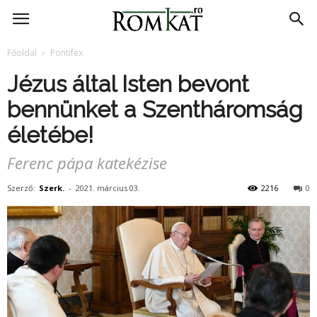
RomKat.ro
Főoldal
Pontifex
Jézus által Isten bevont
bennünket a Szentháromság
életébe!
Ferenc pápa katekézise
Szerző:
Szerk.
-
2021. március 03.
2216
0