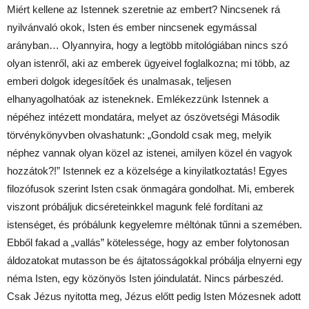
Miért kellene az Istennek szeretnie az embert? Nincsenek rá
nyilvánvaló okok, Isten és ember nincsenek egymással
arányban… Olyannyira, hogy a legtöbb mitológiában nincs szó
olyan istenről, aki az emberek ügyeivel foglalkozna; mi több, az
emberi dolgok idegesítőek és unalmasak, teljesen
elhanyagolhatóak az isteneknek. Emlékezzünk Istennek a
népéhez intézett mondatára, melyet az ószövetségi Második
törvénykönyvben olvashatunk: „Gondold csak meg, melyik
néphez vannak olyan közel az istenei, amilyen közel én vagyok
hozzátok?!” Istennek ez a közelsége a kinyilatkoztatás! Egyes
filozófusok szerint Isten csak önmagára gondolhat. Mi, emberek
viszont próbáljuk dicséreteinkkel magunk felé fordítani az
istenséget, és próbálunk kegyelemre méltónak tűnni a szemében.
Ebből fakad a „vallás” kötelessége, hogy az ember folytonosan
áldozatokat mutasson be és ájtatosságokkal próbálja elnyerni egy
néma Isten, egy közönyös Isten jóindulatát. Nincs párbeszéd.
Csak Jézus nyitotta meg, Jézus előtt pedig Isten Mózesnek adott