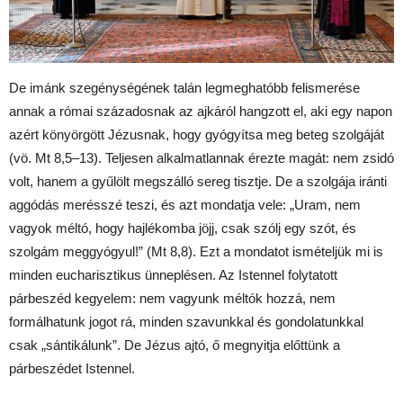
De imánk szegénységének talán legmeghatóbb felismerése
annak a római századosnak az ajkáról hangzott el, aki egy napon
azért könyörgött Jézusnak, hogy gyógyítsa meg beteg szolgáját
(vö. Mt 8,5–13). Teljesen alkalmatlannak érezte magát: nem zsidó
volt, hanem a gyűlölt megszálló sereg tisztje. De a szolgája iránti
aggódás merésszé teszi, és azt mondatja vele: „Uram, nem
vagyok méltó, hogy hajlékomba jöjj, csak szólj egy szót, és
szolgám meggyógyul!” (Mt 8,8). Ezt a mondatot ismételjük mi is
minden eucharisztikus ünneplésen. Az Istennel folytatott
párbeszéd kegyelem: nem vagyunk méltók hozzá, nem
formálhatunk jogot rá, minden szavunkkal és gondolatunkkal
csak „sántikálunk”. De Jézus ajtó, ő megnyitja előttünk a
párbeszédet Istennel.