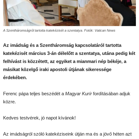
A Szentháromságról tartotta katekézisét a szentatya. Fotók: Vatican News
Az imádság és a Szentháromság kapcsolatáról tartotta
katekézisét március 3-án délelőtt a szentatya, utána pedig két
felhívást is közzétett, az egyiket a mianmari nép békéje, a
másikat közelgő iraki apostoli útjának sikeressége
érdekében.
Ferenc pápa teljes beszédét a
Magyar Kurír
fordításában adjuk
közre.
Kedves testvérek, jó napot kívánok!
Az imádságról szóló katekéziseink útján ma és a jövő héten azt