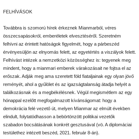
FELHÍVÁSOK
Továbbra is szomorú hírek érkeznek Mianmarból, véres
összecsapásokról, emberéletek elvesztéséről. Szeretném
felhívni az érintett hatóságok figyelmét, hogy a párbeszéd
érvényesüljön az elnyomás felett, az egyetértés a viszályok felett.
Felhívást intézek a nemzetközi közösséghez is: tegyenek meg
mindent, hogy a mianmari emberek várakozásait ne fojtsa el az
erőszak. Adják meg ama szeretett föld fiataljainak egy olyan jövő
reményét, ahol a gyűlölet és az igazságtalanság átadja helyét a
találkozásnak és a megbékélésnek. Végül megismétlem az egy
hónappal ezelőtt megfogalmazott kívánságomat: hogy a
demokrácia felé vezető út, melyen Mianmar az elmúlt években
elindult, folytatódhasson a bebörtönzött politikai vezetők
szabadon bocsátásának konkrét gesztusával (vö. A diplomáciai
testülethez intézett beszéd, 2021. február 8-án).