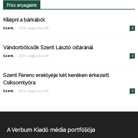
Friss anyagaink
Kilépni a bárkából
Szerk.
-
2026. augusztus 08.
0
Vándorbölcsők Szent László oltáránál
Szerk.
-
2026. augusztus 08.
0
Szent Ferenc ereklyéje két keréken érkezett
Csíksomlyóra
Szerk.
-
2026. augusztus 08.
0
A Verbum Kiadó média portfóliója