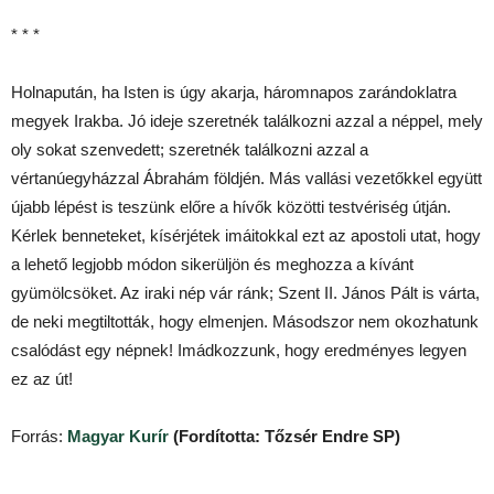
* * *
Holnapután, ha Isten is úgy akarja, háromnapos zarándoklatra
megyek Irakba. Jó ideje szeretnék találkozni azzal a néppel, mely
oly sokat szenvedett; szeretnék találkozni azzal a
vértanúegyházzal Ábrahám földjén. Más vallási vezetőkkel együtt
újabb lépést is teszünk előre a hívők közötti testvériség útján.
Kérlek benneteket, kísérjétek imáitokkal ezt az apostoli utat, hogy
a lehető legjobb módon sikerüljön és meghozza a kívánt
gyümölcsöket. Az iraki nép vár ránk; Szent II. János Pált is várta,
de neki megtiltották, hogy elmenjen. Másodszor nem okozhatunk
csalódást egy népnek! Imádkozzunk, hogy eredményes legyen
ez az út!
Forrás:
Magyar Kurír
(Fordította: Tőzsér Endre SP)