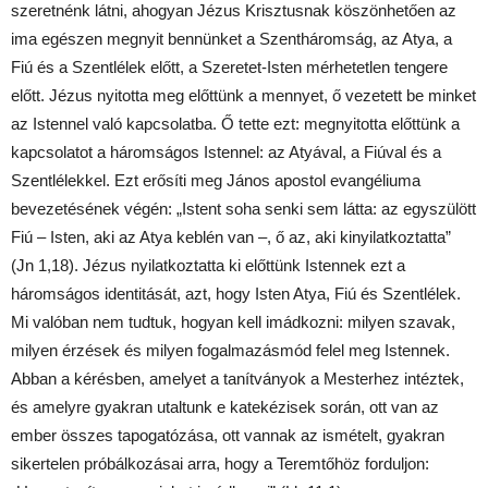
szeretnénk látni, ahogyan Jézus Krisztusnak köszönhetően az
ima egészen megnyit bennünket a Szentháromság, az Atya, a
Fiú és a Szentlélek előtt, a Szeretet-Isten mérhetetlen tengere
előtt. Jézus nyitotta meg előttünk a mennyet, ő vezetett be minket
az Istennel való kapcsolatba. Ő tette ezt: megnyitotta előttünk a
kapcsolatot a háromságos Istennel: az Atyával, a Fiúval és a
Szentlélekkel. Ezt erősíti meg János apostol evangéliuma
bevezetésének végén: „Istent soha senki sem látta: az egyszülött
Fiú – Isten, aki az Atya keblén van –, ő az, aki kinyilatkoztatta”
(Jn 1,18). Jézus nyilatkoztatta ki előttünk Istennek ezt a
háromságos identitását, azt, hogy Isten Atya, Fiú és Szentlélek.
Mi valóban nem tudtuk, hogyan kell imádkozni: milyen szavak,
milyen érzések és milyen fogalmazásmód felel meg Istennek.
Abban a kérésben, amelyet a tanítványok a Mesterhez intéztek,
és amelyre gyakran utaltunk e katekézisek során, ott van az
ember összes tapogatózása, ott vannak az ismételt, gyakran
sikertelen próbálkozásai arra, hogy a Teremtőhöz forduljon: