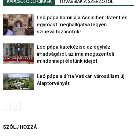
KAPCSOLÓDÓ CIKKEK
TOVÁBBIAK A SZERZŐTŐL
Leó pápa homíliája Assisiben: Istent és
egymást meghallgatva legyen
színeváltozásotok!
Leó pápa katekézise az egyház
imádságáról: az ima megszenteli
mindennapi életünk idejét
Leó pápa aláírta Vatikán városállam új
Alaptörvényét
SZÓLJ HOZZÁ