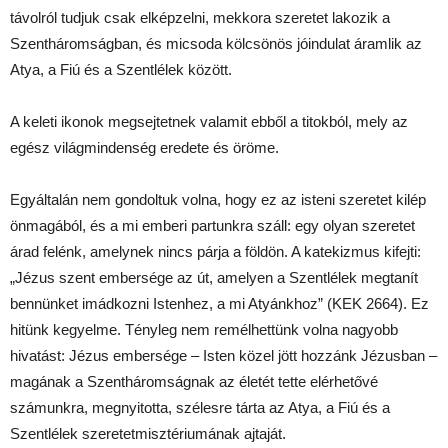
távolról tudjuk csak elképzelni, mekkora szeretet lakozik a
Szentháromságban, és micsoda kölcsönös jóindulat áramlik az
Atya, a Fiú és a Szentlélek között.
A keleti ikonok megsejtetnek valamit ebből a titokból, mely az
egész világmindenség eredete és öröme.
Egyáltalán nem gondoltuk volna, hogy ez az isteni szeretet kilép
önmagából, és a mi emberi partunkra száll: egy olyan szeretet
árad felénk, amelynek nincs párja a földön. A katekizmus kifejti:
„Jézus szent embersége az út, amelyen a Szentlélek megtanít
bennünket imádkozni Istenhez, a mi Atyánkhoz” (KEK 2664). Ez
hitünk kegyelme. Tényleg nem remélhettünk volna nagyobb
hivatást: Jézus embersége – Isten közel jött hozzánk Jézusban –
magának a Szentháromságnak az életét tette elérhetővé
számunkra, megnyitotta, szélesre tárta az Atya, a Fiú és a
Szentlélek szeretetmisztériumának ajtaját.