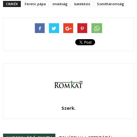
CIMKÉK
Ferenc pápa
imádság
katekézis
Szentháromság
Szerk.