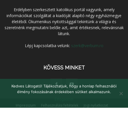
Erdélyben szerkesztett katolikus portál vagyunk, amely
információkat szolgáltat a kiadóját alapító négy egyházmegye
életéből. Ökumenikus nyitottsággal tekintünk a világra és
szeretnénk megmutatni belőle azt, amit értékesnek, relevánsnak
látunk.
Lépj kapcsolatba velünk:
szerk@verbum.ro
KÖVESS MINKET
Kedves Látogató! Tájékoztatjuk, hogy a honlap felhasználói
élmény fokozásának érdekében sütiket alkalmazunk.
Elfogadom
Impresszum
Felhasználási feltételek
Jogi nyilatkozat
Adatvédelem
Médiaajánlat
Kapcsolat
© Verbum Keresztény Kulturális Egyesület