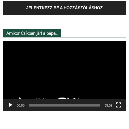
JELENTKEZZ BE A HOZZÁSZÓLÁSHOZ
Amikor Csíkban járt a pápa…
Videólejátszó
00:00
35:02