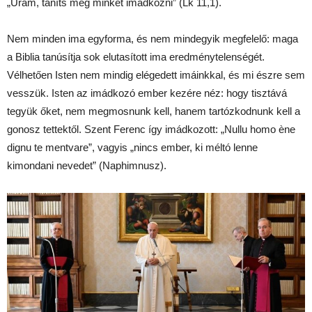
„Uram, taníts meg minket imádkozni” (Lk 11,1).
Nem minden ima egyforma, és nem mindegyik megfelelő: maga
a Biblia tanúsítja sok elutasított ima eredménytelenségét.
Vélhetően Isten nem mindig elégedett imáinkkal, és mi észre sem
vesszük. Isten az imádkozó ember kezére néz: hogy tisztává
tegyük őket, nem megmosnunk kell, hanem tartózkodnunk kell a
gonosz tettektől. Szent Ferenc így imádkozott: „Nullu homo ène
dignu te mentvare”, vagyis „nincs ember, ki méltó lenne
kimondani nevedet” (Naphimnusz).